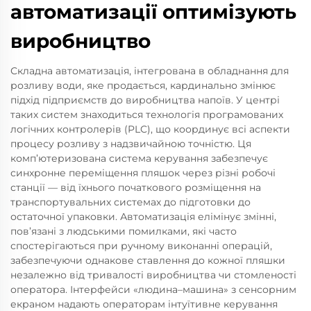
автоматизації оптимізують
виробництво
Складна автоматизація, інтегрована в обладнання для
розливу води, яке продається, кардинально змінює
підхід підприємств до виробництва напоїв. У центрі
таких систем знаходиться технологія програмованих
логічних контролерів (PLC), що координує всі аспекти
процесу розливу з надзвичайною точністю. Ця
комп’ютеризована система керування забезпечує
синхронне переміщення пляшок через різні робочі
станції — від їхнього початкового розміщення на
транспортувальних системах до підготовки до
остаточної упаковки. Автоматизація елімінує змінні,
пов’язані з людськими помилками, які часто
спостерігаються при ручному виконанні операцій,
забезпечуючи однакове ставлення до кожної пляшки
незалежно від тривалості виробництва чи стомленості
оператора. Інтерфейси «людина–машина» з сенсорним
екраном надають операторам інтуїтивне керування