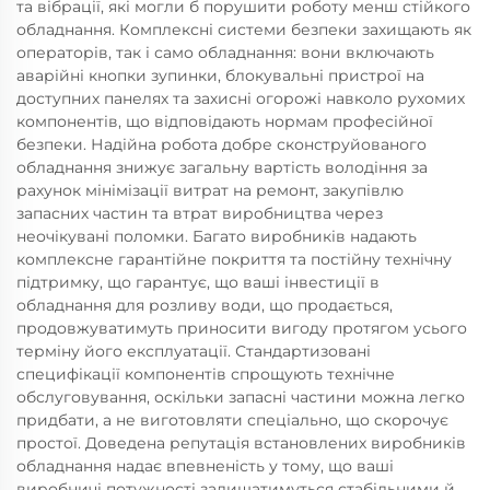
та вібрації, які могли б порушити роботу менш стійкого
обладнання. Комплексні системи безпеки захищають як
операторів, так і само обладнання: вони включають
аварійні кнопки зупинки, блокувальні пристрої на
доступних панелях та захисні огорожі навколо рухомих
компонентів, що відповідають нормам професійної
безпеки. Надійна робота добре сконструйованого
обладнання знижує загальну вартість володіння за
рахунок мінімізації витрат на ремонт, закупівлю
запасних частин та втрат виробництва через
неочікувані поломки. Багато виробників надають
комплексне гарантійне покриття та постійну технічну
підтримку, що гарантує, що ваші інвестиції в
обладнання для розливу води, що продається,
продовжуватимуть приносити вигоду протягом усього
терміну його експлуатації. Стандартизовані
специфікації компонентів спрощують технічне
обслуговування, оскільки запасні частини можна легко
придбати, а не виготовляти спеціально, що скорочує
простої. Доведена репутація встановлених виробників
обладнання надає впевненість у тому, що ваші
виробничі потужності залишатимуться стабільними й