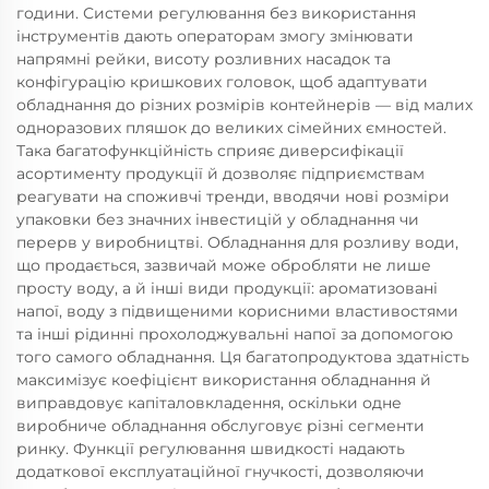
години. Системи регулювання без використання
інструментів дають операторам змогу змінювати
напрямні рейки, висоту розливних насадок та
конфігурацію кришкових головок, щоб адаптувати
обладнання до різних розмірів контейнерів — від малих
одноразових пляшок до великих сімейних ємностей.
Така багатофункційність сприяє диверсифікації
асортименту продукції й дозволяє підприємствам
реагувати на споживчі тренди, вводячи нові розміри
упаковки без значних інвестицій у обладнання чи
перерв у виробництві. Обладнання для розливу води,
що продається, зазвичай може обробляти не лише
просту воду, а й інші види продукції: ароматизовані
напої, воду з підвищеними корисними властивостями
та інші рідинні прохолоджувальні напої за допомогою
того самого обладнання. Ця багатопродуктова здатність
максимізує коефіцієнт використання обладнання й
виправдовує капіталовкладення, оскільки одне
виробниче обладнання обслуговує різні сегменти
ринку. Функції регулювання швидкості надають
додаткової експлуатаційної гнучкості, дозволяючи