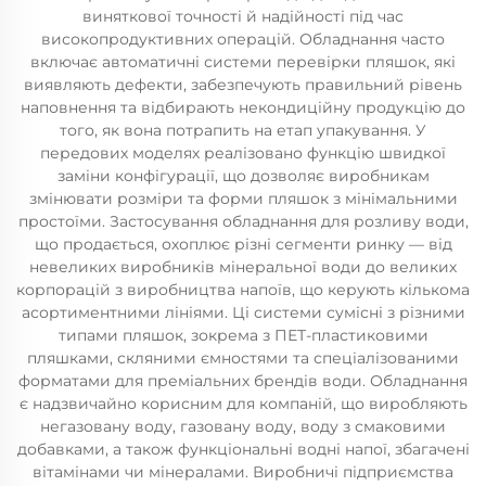
виняткової точності й надійності під час
високопродуктивних операцій. Обладнання часто
включає автоматичні системи перевірки пляшок, які
виявляють дефекти, забезпечують правильний рівень
наповнення та відбирають некондиційну продукцію до
того, як вона потрапить на етап упакування. У
передових моделях реалізовано функцію швидкої
заміни конфігурації, що дозволяє виробникам
змінювати розміри та форми пляшок з мінімальними
простоїми. Застосування обладнання для розливу води,
що продається, охоплює різні сегменти ринку — від
невеликих виробників мінеральної води до великих
корпорацій з виробництва напоїв, що керують кількома
асортиментними лініями. Ці системи сумісні з різними
типами пляшок, зокрема з ПЕТ-пластиковими
пляшками, скляними ємностями та спеціалізованими
форматами для преміальних брендів води. Обладнання
є надзвичайно корисним для компаній, що виробляють
негазовану воду, газовану воду, воду з смаковими
добавками, а також функціональні водні напої, збагачені
вітамінами чи мінералами. Виробничі підприємства