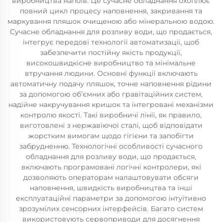
виробництва напоїв. Це сучасне обладнання охоплює
повний цикл процесу наповнення, закривання та
маркування пляшок очищеною або мінеральною водою.
Сучасне обладнання для розливу води, що продається,
інтегрує передові технології автоматизації, щоб
забезпечити постійну якість продукції,
високошвидкісне виробництво та мінімальне
втручання людини. Основні функції включають
автоматичну подачу пляшок, точне наповнення рідини
за допомогою об’ємних або гравітаційних систем,
надійне накручування кришок та інтегровані механізми
контролю якості. Такі виробничі лінії, як правило,
виготовлені з нержавіючої сталі, щоб відповідати
жорстким вимогам щодо гігієни та запобігти
забрудненню. Технологічні особливості сучасного
обладнання для розливу води, що продається,
включають програмовані логічні контролери, які
дозволяють операторам налаштовувати обсяги
наповнення, швидкість виробництва та інші
експлуатаційні параметри за допомогою інтуїтивно
зрозумілих сенсорних інтерфейсів. Багато систем
використовують сервоприводи для досягнення