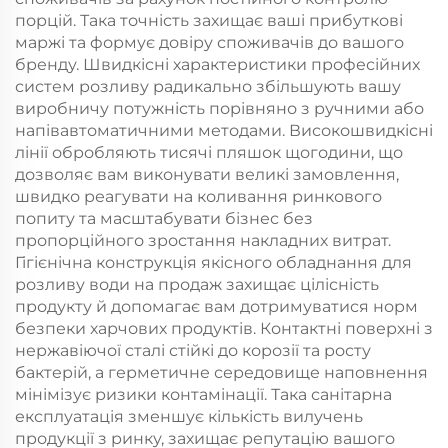
порцій. Така точність захищає ваші прибуткові
маржі та формує довіру споживачів до вашого
бренду. Швидкісні характеристики професійних
систем розливу радикально збільшують вашу
виробничу потужність порівняно з ручними або
напівавтоматичними методами. Високошвидкісні
лінії обробляють тисячі пляшок щогодини, що
дозволяє вам виконувати великі замовлення,
швидко реагувати на коливання ринкового
попиту та масштабувати бізнес без
пропорційного зростання накладних витрат.
Гігієнічна конструкція якісного обладнання для
розливу води на продаж захищає цілісність
продукту й допомагає вам дотримуватися норм
безпеки харчових продуктів. Контактні поверхні з
нержавіючої сталі стійкі до корозії та росту
бактерій, а герметичне середовище наповнення
мінімізує ризики контамінації. Така санітарна
експлуатація зменшує кількість вилучень
продукції з ринку, захищає репутацію вашого