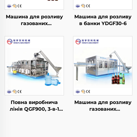
Машина для розливу
Машина для розливу
газованих
в банки YDGF30-6
безалкогольних
напоїв DCGF24-24-
6BHY
Повна виробнича
Машина для розливу
лінія QGF900, 3-в-1
газованих
для розливу води в
безалкогольних
бочки
напоїв DCGF40-40-12