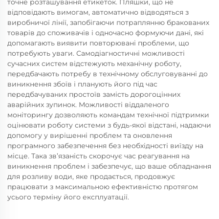
точне розташування етикеток. Пляшки, що не
відповідають вимогам, автоматично відводяться з
виробничої лінії, запобігаючи потраплянню бракованих
товарів до споживачів і одночасно формуючи дані, які
допомагають виявити повторювані проблеми, що
потребують уваги. Самодіагностичні можливості
сучасних систем відстежують механічну роботу,
передбачають потребу в технічному обслуговуванні до
виникнення збоїв і планують його під час
передбачуваних простоїв замість дорогоцінних
аварійних зупинок. Можливості віддаленого
моніторингу дозволяють командам технічної підтримки
оцінювати роботу системи з будь-якої відстані, надаючи
допомогу у вирішенні проблем та оновлення
програмного забезпечення без необхідності виїзду на
місце. Така зв’язаність скорочує час реагування на
виникнення проблем і забезпечує, що ваше обладнання
для розливу води, яке продається, продовжує
працювати з максимальною ефективністю протягом
усього терміну його експлуатації.