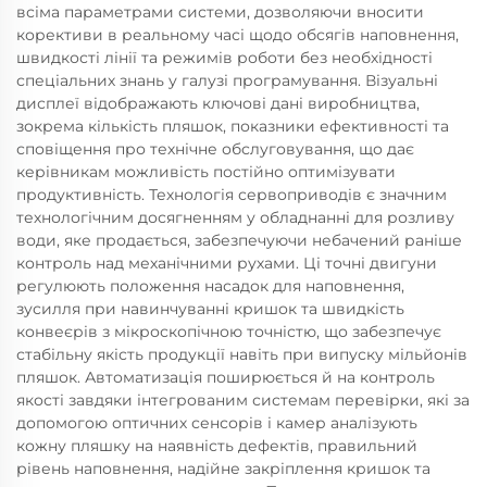
всіма параметрами системи, дозволяючи вносити
корективи в реальному часі щодо обсягів наповнення,
швидкості лінії та режимів роботи без необхідності
спеціальних знань у галузі програмування. Візуальні
дисплеї відображають ключові дані виробництва,
зокрема кількість пляшок, показники ефективності та
сповіщення про технічне обслуговування, що дає
керівникам можливість постійно оптимізувати
продуктивність. Технологія сервоприводів є значним
технологічним досягненням у обладнанні для розливу
води, яке продається, забезпечуючи небачений раніше
контроль над механічними рухами. Ці точні двигуни
регулюють положення насадок для наповнення,
зусилля при навинчуванні кришок та швидкість
конвеєрів з мікроскопічною точністю, що забезпечує
стабільну якість продукції навіть при випуску мільйонів
пляшок. Автоматизація поширюється й на контроль
якості завдяки інтегрованим системам перевірки, які за
допомогою оптичних сенсорів і камер аналізують
кожну пляшку на наявність дефектів, правильний
рівень наповнення, надійне закріплення кришок та