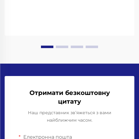
працює в рамках досить суворого набору
регуляторних вимог. FDA має так звані «Добре
виробничі практики» (GMP)...
Отримати безкоштовну
цитату
Наш представник зв’яжеться з вами
найближчим часом.
Електронна пошта