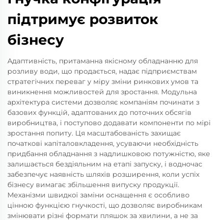
підтримує розвиток
бізнесу
Адаптивність, притаманна якісному обладнанню для
розливу води, що продається, надає підприємствам
стратегічних переваг у міру зміни ринкових умов та
виникнення можливостей для зростання. Модульна
архітектура системи дозволяє компаніям починати з
базових функцій, адаптованих до поточних обсягів
виробництва, і поступово додавати компоненти по мірі
зростання попиту. Ця масштабованість захищає
початкові капіталовкладення, усуваючи необхідність
придбання обладнання з надлишковою потужністю, яке
залишається бездіяльним на етапі запуску, і водночас
забезпечує наявність шляхів розширення, коли успіх
бізнесу вимагає збільшення випуску продукції.
Механізми швидкої заміни оснащення є особливо
цінною функцією гнучкості, що дозволяє виробникам
змінювати різні формати пляшок за хвилини, а не за