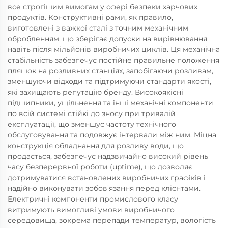
все строгішим вимогам у сфері безпеки харчових
продуктів. Конструктивні рами, як правило,
виготовлені з важкої сталі з точним механічним
обробленням, що зберігає допуски на вирівнювання
навіть після мільйонів виробничих циклів. Ця механічна
стабільність забезпечує постійне правильне положення
пляшок на розливних станціях, запобігаючи розливам,
зменшуючи відходи та підтримуючи стандарти якості,
які захищають репутацію бренду. Високоякісні
підшипники, ущільнення та інші механічні компоненти
по всій системі стійкі до зносу при тривалій
експлуатації, що зменшує частоту технічного
обслуговування та подовжує інтервали між ним. Міцна
конструкція обладнання для розливу води, що
продається, забезпечує надзвичайно високий рівень
часу безперервної роботи (uptime), що дозволяє
дотримуватися встановлених виробничих графіків і
надійно виконувати зобов’язання перед клієнтами.
Електричні компоненти промислового класу
витримують вимогливі умови виробничого
середовища, зокрема перепади температур, вологість