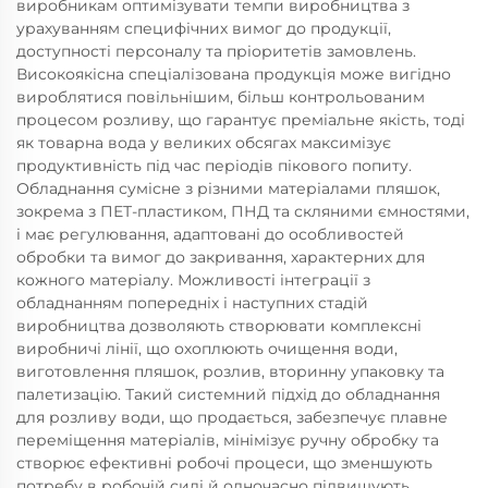
виробникам оптимізувати темпи виробництва з
урахуванням специфічних вимог до продукції,
доступності персоналу та пріоритетів замовлень.
Високоякісна спеціалізована продукція може вигідно
вироблятися повільнішим, більш контрольованим
процесом розливу, що гарантує преміальне якість, тоді
як товарна вода у великих обсягах максимізує
продуктивність під час періодів пікового попиту.
Обладнання сумісне з різними матеріалами пляшок,
зокрема з ПЕТ-пластиком, ПНД та скляними ємностями,
і має регулювання, адаптовані до особливостей
обробки та вимог до закривання, характерних для
кожного матеріалу. Можливості інтеграції з
обладнанням попередніх і наступних стадій
виробництва дозволяють створювати комплексні
виробничі лінії, що охоплюють очищення води,
виготовлення пляшок, розлив, вторинну упаковку та
палетизацію. Такий системний підхід до обладнання
для розливу води, що продається, забезпечує плавне
переміщення матеріалів, мінімізує ручну обробку та
створює ефективні робочі процеси, що зменшують
потребу в робочій силі й одночасно підвищують