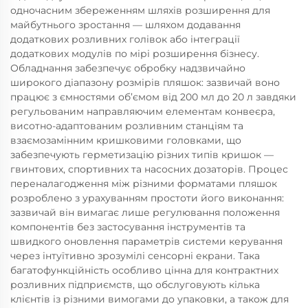
одночасним збереженням шляхів розширення для
майбутнього зростання — шляхом додавання
додаткових розливних голівок або інтеграції
додаткових модулів по мірі розширення бізнесу.
Обладнання забезпечує обробку надзвичайно
широкого діапазону розмірів пляшок: зазвичай воно
працює з ємностями об’ємом від 200 мл до 20 л завдяки
регульованим направляючим елементам конвеєра,
висотно-адаптованим розливним станціям та
взаємозамінним кришковими головками, що
забезпечують герметизацію різних типів кришок —
гвинтових, спортивних та насосних дозаторів. Процес
переналагодження між різними форматами пляшок
розроблено з урахуванням простоти його виконання:
зазвичай він вимагає лише регулювання положення
компонентів без застосування інструментів та
швидкого оновлення параметрів системи керування
через інтуїтивно зрозумілі сенсорні екрани. Така
багатофункційність особливо цінна для контрактних
розливних підприємств, що обслуговують кілька
клієнтів із різними вимогами до упаковки, а також для