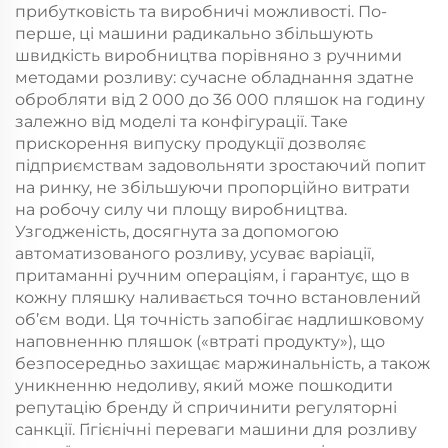
прибутковість та виробничі можливості. По-
перше, ці машини радикально збільшують
швидкість виробництва порівняно з ручними
методами розливу: сучасне обладнання здатне
обробляти від 2 000 до 36 000 пляшок на годину
залежно від моделі та конфігурації. Таке
прискорення випуску продукції дозволяє
підприємствам задовольняти зростаючий попит
на ринку, не збільшуючи пропорційно витрати
на робочу силу чи площу виробництва.
Узгодженість, досягнута за допомогою
автоматизованого розливу, усуває варіації,
притаманні ручним операціям, і гарантує, що в
кожну пляшку наливається точно встановлений
об’єм води. Ця точність запобігає надлишковому
наповненню пляшок («втраті продукту»), що
безпосередньо захищає маржинальність, а також
уникненню недоливу, який може пошкодити
репутацію бренду й спричинити регуляторні
санкції. Гігієнічні переваги машини для розливу