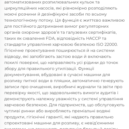
автоматизованих розпилювальних кульок та
циркуляційних насосів, які рівномірно розподіляють
моючі розчини й дезінфікуючі засоби по всьому
технологічному потоку. Ця функція є життєво важливою
для постійного дотримання вимог регуляторних
органів охорони здоров’я та галузевих сертифікатів,
таких як схвалення FDA, відповідність HACCP та
стандарти управління харчовою безпекою ISO 22000.
Гігієнічне проектування поширюється й на системи
відводу, які запобігають застою води й включають
похилі поверхні, що направляють усі рідини до точок
збору для правильного утилізації. Функції
документування, вбудовані в сучасні машини для
розливу питної води в пляшки, автоматично генерують
записи про очищення, виробничі журнали та звіти про
перевірку якості, що задовольняють вимоги аудитів і
демонструють належну уважність у системі управління
харчовою безпекою. Для підприємств, що обслуговують
чутливі ринки або виробляють преміальні водяні
продукти, гігієнічні гарантії, які надають правильно
спроектовані машини для розливу, є невід’ємними