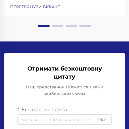
пляшок із скла потрібні посилені рами, конвеєри з
ПЕРЕГЛЯНУТИ БІЛЬШЕ
амортизацією ударів та прецизійні захоплювачі
для горловин. Робота зі скляними пляшками
означає...
Отримати безкоштовну
цитату
Наш представник зв’яжеться з вами
найближчим часом.
Електронна пошта
0/100