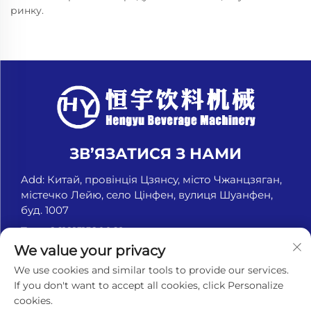
ринку.
ЗВ’ЯЗАТИСЯ З НАМИ
Add: Китай, провінція Цзянсу, місто Чжанцзяган,
містечко Лейю, село Цінфен, вулиця Шуанфен,
буд. 1007
Тел.:
+8618151580069
We value your privacy
Ел. пошта:
[email protected]
We use cookies and similar tools to provide our services.
If you don't want to accept all cookies, click Personalize
cookies.
Авторське право © Чжанцзягань Хенгю Машина для