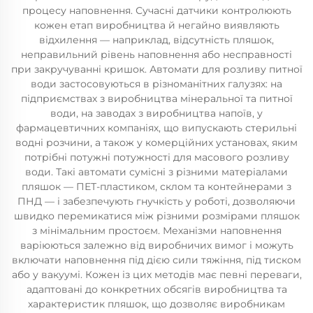
процесу наповнення. Сучасні датчики контролюють
кожен етап виробництва й негайно виявляють
відхилення — наприклад, відсутність пляшок,
неправильний рівень наповнення або несправності
при закручуванні кришок. Автомати для розливу питної
води застосовуються в різноманітних галузях: на
підприємствах з виробництва мінеральної та питної
води, на заводах з виробництва напоїв, у
фармацевтичних компаніях, що випускають стерильні
водні розчини, а також у комерційних установах, яким
потрібні потужні потужності для масового розливу
води. Такі автомати сумісні з різними матеріалами
пляшок — ПЕТ-пластиком, склом та контейнерами з
ПНД — і забезпечують гнучкість у роботі, дозволяючи
швидко перемикатися між різними розмірами пляшок
з мінімальним простоєм. Механізми наповнення
варіюються залежно від виробничих вимог і можуть
включати наповнення під дією сили тяжіння, під тиском
або у вакуумі. Кожен із цих методів має певні переваги,
адаптовані до конкретних обсягів виробництва та
характеристик пляшок, що дозволяє виробникам