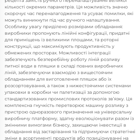
рецепта замість ручного переналаштування великої
кількості окремих параметрів. Ця можливість значно
скорочує час переналагодження та усуває помилки, які
можуть виникнути під час ручного налаштування.
Особливу увагу приділено розмірами обладнання:
виробники пропонують лінійні конфігурації, придатні
для приміщень із великими площами, та роторні
конструкції, що максимізують продуктивність у
обмежених просторах. Можливості інтеграції
забезпечують безперебійну роботу ліній розливу
питної води в пляшки в складі повних виробничих
ліній, забезпечуючи взаємодію з вищестоячим
обладнанням для виготовлення пляшок або їх
розсортовування, а також з нижестоячими системами
упаковки в коробки чи палетизації за допомогою
стандартизованих промислових протоколів зв’язку. Ця
комплексна гнучкість перетворює машину розливу з
пристрою одноразового призначення на універсальну
виробничу платформу, здатну еволюціонувати разом із
змінними вимогами бізнесу, захищаючи інвестиції в
обладнання від застарівання та підтримуючи стратегічні
зміни в асортименті продуктів або позиціонуванні на