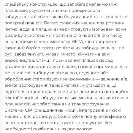
спеціальну конструкцію, що запобігає капанню між
пляшками, усуваючи ризики перехресного
забруднення й зберігаючи бездоганний стан зовнішньої
поверхні пляшок. Багато сучасних машин для розливу
питної води в пляшки використовують ізольовані зони
розливу з системами позитивного повітряного тиску,
оснащеними фільтрами класу HEPA, що створюють
захисний бар’єр проти повітряних забруднювачів і, по
суті, забезпечують умови «чистої кімнати» в зоні
виробництва. Станції промивання пляшок перед
розливом використовують кілька циклів промивання з
можливістю вибору повітряного, водяного або
оброблення стерилізуючими розчинами — залежно від
вимог застосування та нормативних стандартів. Ці
підготовчі етапи видаляють пил, частинки та потенційні
мікробіологічні забруднювачі, які могли накопичитися в
пляшках під час зберігання чи транспортування.
Системи CIP (очищення на місці), інтегровані в якісні
машини для розливу, забезпечують повну дезінфекцію
всіх поверхонь, що контактують з продуктом, без
необхідності розбирання, за допомогою