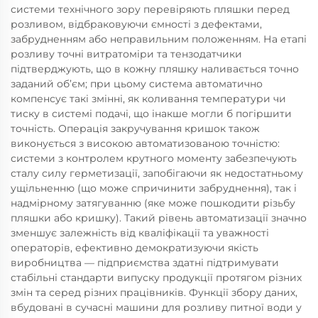
системи технічного зору перевіряють пляшки перед
розливом, відбраковуючи ємності з дефектами,
забрудненням або неправильним положенням. На етапі
розливу точні витратоміри та тензодатчики
підтверджують, що в кожну пляшку наливається точно
заданий об’єм; при цьому система автоматично
компенсує такі змінні, як коливання температури чи
тиску в системі подачі, що інакше могли б погіршити
точність. Операція закручування кришок також
виконується з високою автоматизованою точністю:
системи з контролем крутного моменту забезпечують
сталу силу герметизації, запобігаючи як недостатньому
ущільненню (що може спричинити забруднення), так і
надмірному затягуванню (яке може пошкодити різьбу
пляшки або кришку). Такий рівень автоматизації значно
зменшує залежність від кваліфікації та уважності
операторів, ефективно демократизуючи якість
виробництва — підприємства здатні підтримувати
стабільні стандарти випуску продукції протягом різних
змін та серед різних працівників. Функції збору даних,
вбудовані в сучасні машини для розливу питної води у