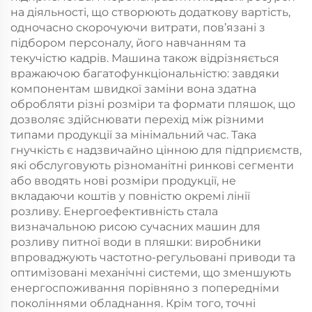
на діяльності, що створюють додаткову вартість,
одночасно скорочуючи витрати, пов’язані з
підбором персоналу, його навчанням та
текучістю кадрів. Машина також відрізняється
вражаючою багатофункціональністю: завдяки
компонентам швидкої заміни вона здатна
обробляти різні розміри та формати пляшок, що
дозволяє здійснювати перехід між різними
типами продукції за мінімальний час. Така
гнучкість є надзвичайно цінною для підприємств,
які обслуговують різноманітні ринкові сегменти
або вводять нові розміри продукції, не
вкладаючи коштів у повністю окремі лінії
розливу. Енергоефективність стала
визначальною рисою сучасних машин для
розливу питної води в пляшки: виробники
впроваджують частотно-регульовані приводи та
оптимізовані механічні системи, що зменшують
енергоспоживання порівняно з попередніми
поколіннями обладнання. Крім того, точні