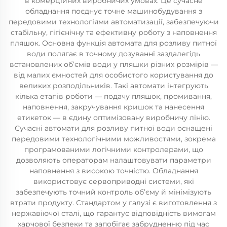
в комерційних виробничих умовах. Це сучасне
обладнання поєднує точне машинобудування з
передовими технологіями автоматизації, забезпечуючи
стабільну, гігієнічну та ефективну роботу з наповнення
пляшок. Основна функція автомата для розливу питної
води полягає в точному дозуванні заздалегідь
встановлених об’ємів води у пляшки різних розмірів —
від малих ємностей для особистого користування до
великих розподільників. Такі автомати інтегрують
кілька етапів роботи — подачу пляшок, промивання,
наповнення, закручування кришок та нанесення
етикеток — в єдину оптимізовану виробничу лінію.
Сучасні автомати для розливу питної води оснащені
передовими технологічними можливостями, зокрема
програмованими логічними контролерами, що
дозволяють операторам налаштовувати параметри
наповнення з високою точністю. Обладнання
використовує сервоприводні системи, які
забезпечують точний контроль об’єму й мінімізують
втрати продукту. Стандартом у галузі є виготовлення з
нержавіючої сталі, що гарантує відповідність вимогам
харчової безпеки та запобігає забрудненню під час