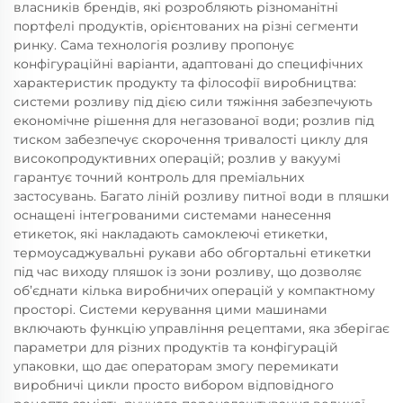
власників брендів, які розробляють різноманітні
портфелі продуктів, орієнтованих на різні сегменти
ринку. Сама технологія розливу пропонує
конфігураційні варіанти, адаптовані до специфічних
характеристик продукту та філософії виробництва:
системи розливу під дією сили тяжіння забезпечують
економічне рішення для негазованої води; розлив під
тиском забезпечує скорочення тривалості циклу для
високопродуктивних операцій; розлив у вакуумі
гарантує точний контроль для преміальних
застосувань. Багато ліній розливу питної води в пляшки
оснащені інтегрованими системами нанесення
етикеток, які накладають самоклеючі етикетки,
термоусаджувальні рукави або обгортальні етикетки
під час виходу пляшок із зони розливу, що дозволяє
об’єднати кілька виробничих операцій у компактному
просторі. Системи керування цими машинами
включають функцію управління рецептами, яка зберігає
параметри для різних продуктів та конфігурацій
упаковки, що дає операторам змогу перемикати
виробничі цикли просто вибором відповідного