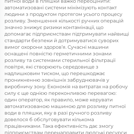
питної води в пляшки важко переоцінити:
автоматизовані системи мінімізують контакт
людини з продуктом протягом усього процесу
розливу. Зменшення кількості ручних операцій
значно знижує ризики контамінації, що
допомагає підприємствам підтримувати найвищі
стандарти безпеки й дотримуватися суворих
вимог охорони здоров’я. Сучасні машини
оснащені повністю герметичними зонами
розливу та системами стерильної фільтрації
повітря, які створюють середовище з
надлишковим тиском, що перешкоджає
проникненню зовнішніх забруднювачів у
виробничу зону. Економія на витратах на робочу
силу є ще однією переконливою перевагою:
один оператор, як правило, може керувати
автоматизованою машиною для розливу питної
води в пляшки, яку в разі ручного розливу
довелося б обслуговувати кількома
працівниками. Така ефективність дає змогу
підприємствам перенаправити людські ресурси