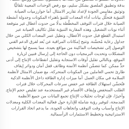
بدقة وتطبيق الملصق بشكل سليم، مع رفض الوحدات المعيبة تلقائيًّا
وتوثيق مقاييس الجودة لإعداد تقارير الامتثال. أما خوارزميات الصيانة
التنبؤية فتحلِّل بيانات أداء المعدات للتنبؤ باهتراء المكونات وجدولة أنشطة
الصيانة خلال فترات التوقف المخطَّطة بدلًا من حدوث أعطال غير متوقعة
أثناء نوبات التشغيل. وهذه المقاربة التنبؤية تقلل تكاليف الصيانة عبر
استبدال القطع قبل حدوث الأعطال، وتطيل عمر المعدات الكلي من خلال
جداول رعاية مُحسَّنة. وتتيح إمكانات المراقبة عن بُعد لفرق الدعم الفني
الوصول إلى تشخيصات الماكينة من مواقع بعيدة، مما يسمح لها بتشخيص
المشكلات وتحديث البرمجيات دون الحاجة إلى إرسال فنيين لزيارة
الموقع، وبالتالي تقليل أوقات الاستجابة وتقليل انقطاعات الإنتاج إلى أدنى
حدٍّ ممكن. كما تتضمَّن أنظمة الأتمتة وظائف قفل أمان ودوائر إيقاف
طارئ تحمي العاملين من المكونات المتحركة، مع ضمان الامتثال لأنظمة
السلامة في مكان العمل. أما ميزات إدارة الطاقة داخل الأنظمة الذكية
فتُحسِّن استهلاك الطاقة عبر خفض سرعات المحركات خلال فترات
الطلب المنخفض وإيقاف الأقسام غير المستخدمة عند تقليص حجم الإنتاج.
وأخيرًا، فإن لوحات تحليلات الإنتاج تجمع البيانات من جميع الأنظمة
المدمجة، لتوفير رؤية شاملة للإدارة حول فعالية المعدات الكلية ومعدلات
الإنتاج وأسباب وقت التوقف واتجاهات الجودة، ما يدعم اتخاذ القرارات
الاستراتيجية وتخطيط الاستثمارات الرأسمالية.