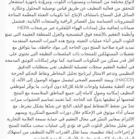
لأنواع مختلفة من المنتجات ومستويات التلوث، ومزوّدة بأجهزة استشعار
للتحقق من فعالية التنظيف عن طريق قياس توصيلية المحلول وعكارة
السائل قبل السماح باستئناف الإنتاج. أما تكوينات التعبئة المعقّمة المتاحة
للمشروبات الحساسة مثل العصائر الراقية والمنتجات الألبانية، فتشمل
ضمانات إضافية مثل إمدادات الهواء المُفلترة عبر مرشحات HEPA
وأنظمة التعقيم بالأشعة فوق البنفسجية والعزل للمنطقة العقيمة التي تمنع
التلوث البيئي أثناء عمليات التعبئة. وتتيح هذه الميزات الصحية المتقدمة
تمديد فترة صلاحية المنتج دون الحاجة إلى مواد حافظة، بما يتوافق مع
تفضيلات المستهلكين للمنتجات ذات الملصقات النظيفة التي تحتوي على
أقل قدر ممكن من المكونات الصناعية. كما توفر إمكانات التوثيق المدمجة
في أنظمة التعقيم سجلات تفصيلية للتنظيف تفي بمتطلبات التدقيق
التنظيمي وتدعم الامتثال لبرنامج تحليل المخاطر ونقاط التحكم الحرجة
(HACCP). ويمتد التصميم الصحي ليشمل سهولة الوصول إلى الآلة، إذ
توجد أغطية مفصلية ولوحات قابلة للإزالة دون أدوات، ما يوفّر لموظفي
التنظيف إمكانية وصول كاملة إلى جميع المناطق المتلامسة مع المنتج
لفحصها أو تنظيفها يدويًّا عند الحاجة. كما تعتمد تصاميم الحشوات ميزات
تحدّ من ضغط الانضغاط لمنع التلف الناتج عن شدّها بشكل مفرط، مع
ضمان أداء موثوق في الإحكام خلال دورات التجميع المتكررة. ويسهم
الالتزام بمعايير التميّز في مجال التعقيم في حماية سمعة العلامة التجارية
عبر تقليل مخاطر التلوث التي قد تؤدي إلى عمليات سحب مكلفة للمنتج
أو إجراءات إنفاذ تنظيمية، بينما تقلل القدرات الآلية للتنظيف من استهلاك
المياه والمواد الكيميائية مقارنةً بالأساليب اليدوية التقليدية.