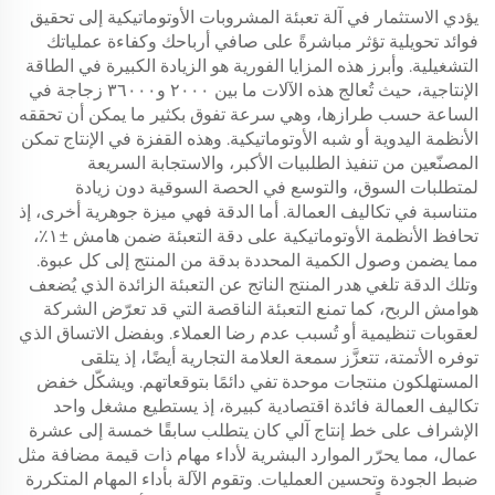
يؤدي الاستثمار في آلة تعبئة المشروبات الأوتوماتيكية إلى تحقيق
فوائد تحويلية تؤثر مباشرةً على صافي أرباحك وكفاءة عملياتك
التشغيلية. وأبرز هذه المزايا الفورية هو الزيادة الكبيرة في الطاقة
الإنتاجية، حيث تُعالج هذه الآلات ما بين ٢٠٠٠ و٣٦٠٠٠ زجاجة في
الساعة حسب طرازها، وهي سرعة تفوق بكثير ما يمكن أن تحققه
الأنظمة اليدوية أو شبه الأوتوماتيكية. وهذه القفزة في الإنتاج تمكن
المصنّعين من تنفيذ الطلبيات الأكبر، والاستجابة السريعة
لمتطلبات السوق، والتوسع في الحصة السوقية دون زيادة
متناسبة في تكاليف العمالة. أما الدقة فهي ميزة جوهرية أخرى، إذ
تحافظ الأنظمة الأوتوماتيكية على دقة التعبئة ضمن هامش ±١٪،
مما يضمن وصول الكمية المحددة بدقة من المنتج إلى كل عبوة.
وتلك الدقة تلغي هدر المنتج الناتج عن التعبئة الزائدة الذي يُضعف
هوامش الربح، كما تمنع التعبئة الناقصة التي قد تعرّض الشركة
لعقوبات تنظيمية أو تُسبب عدم رضا العملاء. وبفضل الاتساق الذي
توفره الأتمتة، تتعزَّز سمعة العلامة التجارية أيضًا، إذ يتلقى
المستهلكون منتجات موحدة تفي دائمًا بتوقعاتهم. ويشكّل خفض
تكاليف العمالة فائدة اقتصادية كبيرة، إذ يستطيع مشغل واحد
الإشراف على خط إنتاج آلي كان يتطلب سابقًا خمسة إلى عشرة
عمال، مما يحرّر الموارد البشرية لأداء مهام ذات قيمة مضافة مثل
ضبط الجودة وتحسين العمليات. وتقوم الآلة بأداء المهام المتكررة