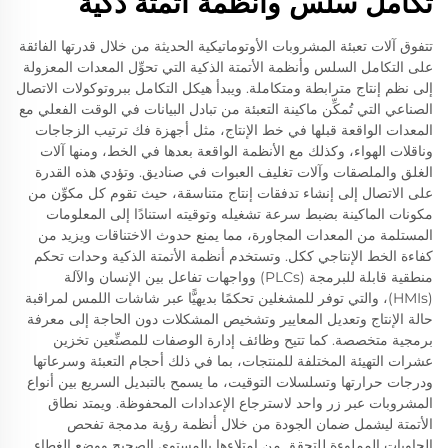
تكامل سلس وأنظمة أتمتة ذكية
تتفوق آلات تعبئة المشروبات الأوتوماتيكية الحديثة من خلال قدرتها الفائقة
على التكامل السلس وأنظمة الأتمتة الذكية التي تحوِّل المعدات المعزولة
إلى نظم إنتاج مترابطة ومتكاملة. ويبدأ هيكل التكامل ببروتوكولات الاتصال
الصناعي التي تُمكِّن ماكينة التعبئة من تبادل البيانات في الوقت الفعلي مع
المعدات الواقعة قبلها في خط الإنتاج، مثل أجهزة فك ترتيب الزجاجات
وناقلات الهواء، وكذلك مع الأنظمة الواقعة بعدها في الخط، ومنها آلات
الغلق والملصقات وآلات تغليف العبوات في صناديق. وتؤدي هذه القدرة
على الاتصال إلى إنشاء تدفقات إنتاج متناسقة، حيث تقوم كل مكوِّن من
مكونات الماكينة بضبط سرعة تشغيله وتوقيته استنادًا إلى المعلومات
المستلمة من المعدات المجاورة، مما يمنع حدوث الاختناقات ويزيد من
كفاءة الخط الإنتاجي ككل. وتستخدم أنظمة الأتمتة الذكية وحدات تحكم
منطقية قابلة للبرمجة (PLCs) وواجهات تفاعل بين الإنسان والآلة
(HMIs)، والتي توفر للمشغلين تحكمًا بديهيًّا عبر شاشات اللمس لمراقبة
حالة الإنتاج وتعديل المعايير وتشخيص المشكلات دون الحاجة إلى معرفة
برمجية متخصصة. كما تتيح وظائف إدارة الوصفات للمصنِّعين تخزين
عشرات التهيئة المختلفة للمنتجات، بما في ذلك أحجام التعبئة وسرعاتها
ودرجات حرارتها وتسلسلات التوقيت، ما يسمح بالتبديل السريع بين أنواع
المشروبات عبر زر واحد لاسترجاع الإعدادات المحفوظة. ويمتد نطاق
الأتمتة ليشمل ضمان الجودة من خلال أنظمة رؤية مدمجة تفحص
الحاويات المملوءة للتحقق من امتلاءها بالمستوى الصحيح ووضع الغطاء