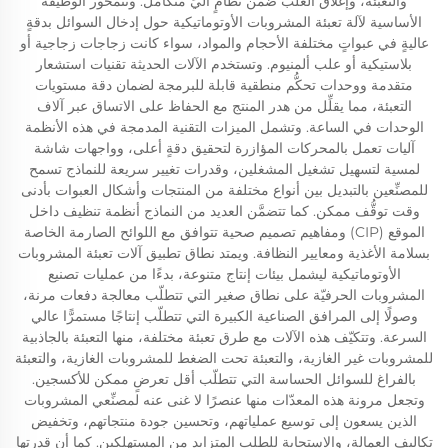
والتعبئة، وإغلاق العلب ضمن نظامٍ آليٍّ متكامل. وتتمحور الوظيفة
الأساسية لآلة تعبئة المشروبات الأوتوماتيكية حول إدخال السوائل بدقةٍ
عاليةٍ في عبواتٍ مختلفة الأحجام والمواد، سواء كانت زجاجات زجاجية أو
بلاستيكية أو علب ألمنيوم. وتستخدم الآلات الحديثة تقنيات استشعار
متقدمة ووحدات تحكُّم منطقية قابلة للبرمجة لضمان دقة مستويات
التعبئة، مما يقلِّل من هدر المنتج مع الحفاظ على الاتساق عبر آلاف
الوحدات في الساعة. وتشمل الميزات التقنية المدمجة في هذه الأنظمة
آليات تعمل بالمحركات المؤازرة لتحقيق دقةٍ أعلى، وواجهات شاشة
لمسية لتسهيل تشغيل المشغلين، وقدرات تغيير سريعة للنماذج تسمح
للمصنِّعين بالتبديل بين أنواع مختلفة من المنتجات وأشكال العبوات بأدنى
وقت توقُّف ممكن. كما تتضمَّن العديد من النماذج أنظمة تنظيف داخل
الموقع (CIP) ومفاهيم تصميم صحية تتوافق مع اللوائح الصارمة الخاصة
بسلامة الأغذية ومعايير النظافة. ويمتد نطاق تطبيق آلات تعبئة المشروبات
الأوتوماتيكية ليشمل بيئات إنتاج متنوعة، بدءًا من عمليات تصنيع
المشروبات الحرفيّة على نطاق صغير التي تتطلّب معالجة دفعات مرنة،
وصولًا إلى المرافق الصناعية الكبيرة التي تتطلّب إنتاجًا مستمرًّا عالي
السرعة. وتتكيّف هذه الآلات مع طرق تعبئة مختلفة، منها التعبئة بالجاذبية
للمشروبات غير الغازية، والتعبئة تحت الضغط للمشروبات الغازية، والتعبئة
بالفراغ للسوائل الحساسة التي تتطلّب أقل تعرضٍ ممكن للأكسجين.
وتجعل مرونة هذه المعدّات منها عنصرًا لا غنى عنه لمصنِّعي المشروبات
الذين يسعون إلى توسيع عملياتهم، وتحسين جودة منتجاتهم، وتخفيض
تكاليف العمالة، والاستجابة للطلب المتزايد من المستهلكين. كما أن قدرتها