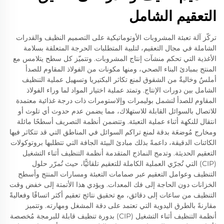
التعقيم الشامل
تركّز آلة تعبئة المشروبات الأوتوماتيكية على التصميم النظيف والقدرات
الشاملة في مجال التعقيم، لتلبية المتطلبات الحرجة المتعلقة بسلامة
الأغذية التي تحكم منشآت إنتاج المشروبات. وتتميّز كل سطح يتلامس مع
المنتج بمبادئ البناء الصحي، ومنها مكونات من الفولاذ المقاوم للصدأ
أملسٌ وخاليةٌ من الشقوق لمنع تكاثر البكتيريا وتسهيل عملية التنظيف
الشامل بين دورات الإنتاج. وتمتد عملية اختيار المواد لما وراء الفولاذ
المقاوم للصدأ لتشمل بوليمرات وإلاستومرات ذات درجة غذائية معتمدة
للاتصال بالسوائل القابلة للاستهلاك، مما يضمن عدم حدوث أي تلوث أو
انتقال للنكهة أثناء عملية التعبئة. وتتضمن أنظمة التصريف أسطحًا مائلة
ومخارج مُوضعَة بدقة لمنع تراكم السوائل في المناطق التي قد تتكاثر فيها
الكائنات الدقيقة، داعمةً بذلك مبادئ البيئة الجافة التي تتطلبها بروتوكولات
التعقيم الحديثة. وتدمج النماذج المتقدمة أنظمة التنظيف أثناء التشغيل
(CIP) التي تُجرّي العملية الكاملة للتعقيم تلقائيًّا، حيث تُمرّر حلول
التنظيف وعوامل التعقيم عبر صمامات التعبئة ومسارات المنتج وأسطح
الخزانات دون الحاجة إلى فك المعدات. ويؤدي هذا الأتمتة إلى خفض وقت
التنظيف من ساعات إلى دقائق، مع تحقيق نتائج تعقيم أكثر اتساقًا وفعاليةً
مقارنةً بالطرق اليدوية التي تعتمد على دقة المشغل ومهارته. وتتميز
أنظمة التنظيف أثناء التشغيل (CIP) بدورة تنظيف قابلة للبرمجة مُخصصة