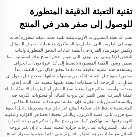
تقنية التعبئة الدقيقة المتطورة
للوصول إلى صفر هدر في المنتج
تضم آلة تعبئة المشروبات الأوتوماتيكية تقنية تعبئة دقيقة متطورة تُحدث
ثورة في الطريقة التي يتعامل بها المصنّعون مع عمليات صرف السوائل.
وتكمن جوهر هذه القدرة في أنظمة عدادات التدفق المتطورة وآليات
التحقق الإلكتروني من الوزن، التي تقيس حجم المنتج بدقة استثنائية، مما
يضمن وصول الكمية المقصودة بالضبط إلى كل عبوة دون أي انحراف.
وتستخدم هذه التقنية الدقيقة عدة نقاط تحقق خلال دورة التعبئة، تبدأ
بفحص العبوة قبل التعبئة للتأكد من وضعها واتجاهها الصحيح قبل دخول أي
سائلٍ إلى الزجاجة. أما صمامات التعبئة نفسها فتعتمد على آليات إغلاق
متقدمة وأنظمة تحكم في الضغط تمنع التقطير أو الرغوة أو الانسكاب أثناء
عملية الصرف، بغض النظر عن لزوجة السائل أو مستويات الكربنة فيه.
وبالنسبة للمشروبات الغازية، فإن أنظمة التعبئة ذات الضغط المعاكس
المتخصصة تحافظ على سلامة المنتج عبر خلق بيئة مضغوطة داخل العبوة
تمنع هروب ثاني أكسيد الكربون، وبالتالي تحفظ الخصائص الفوّارة والنكهية
التي يتوقعها المستهلكون. كما يضمن دمج نظام التحكم في درجة الحرارة
أن تبقى المشروبات عند درجات حرارة التعبئة المثلى، إذ إن تغير لزوجة
السائل مع تقلبات درجة الحرارة قد يؤثر على دقة التعبئة واستقرار المنتج.