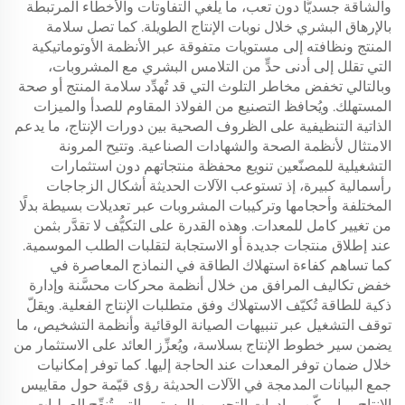
والشاقة جسديًّا دون تعب، ما يلغي التفاوتات والأخطاء المرتبطة
بالإرهاق البشري خلال نوبات الإنتاج الطويلة. كما تصل سلامة
المنتج ونظافته إلى مستويات متفوقة عبر الأنظمة الأوتوماتيكية
التي تقلل إلى أدنى حدٍّ من التلامس البشري مع المشروبات،
وبالتالي تخفض مخاطر التلوث التي قد تُهدِّد سلامة المنتج أو صحة
المستهلك. ويُحافظ التصنيع من الفولاذ المقاوم للصدأ والميزات
الذاتية التنظيفية على الظروف الصحية بين دورات الإنتاج، ما يدعم
الامتثال لأنظمة الصحة والشهادات الصناعية. وتتيح المرونة
التشغيلية للمصنّعين تنويع محفظة منتجاتهم دون استثمارات
رأسمالية كبيرة، إذ تستوعب الآلات الحديثة أشكال الزجاجات
المختلفة وأحجامها وتركيبات المشروبات عبر تعديلات بسيطة بدلًا
من تغيير كامل للمعدات. وهذه القدرة على التكيُّف لا تقدَّر بثمن
عند إطلاق منتجات جديدة أو الاستجابة لتقلبات الطلب الموسمية.
كما تساهم كفاءة استهلاك الطاقة في النماذج المعاصرة في
خفض تكاليف المرافق من خلال أنظمة محركات محسَّنة وإدارة
ذكية للطاقة تُكيّف الاستهلاك وفق متطلبات الإنتاج الفعلية. ويقلّ
توقف التشغيل عبر تنبيهات الصيانة الوقائية وأنظمة التشخيص، ما
يضمن سير خطوط الإنتاج بسلاسة، ويُعزِّز العائد على الاستثمار من
خلال ضمان توفر المعدات عند الحاجة إليها. كما توفر إمكانيات
جمع البيانات المدمجة في الآلات الحديثة رؤى قيّمة حول مقاييس
الإنتاج، ما يمكّن مبادرات التحسين المستمر التي تُنقّح العمليات