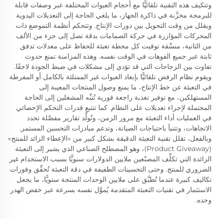
وتتكيف هذه التقنية تلقائيًّا مع أحجام العبوات المختلفة عبر وصفات قابلة
للبرمجة مخزَّنة في ذاكرة الجهاز، ما يلغي الحاجة إلى التعديلات اليدوية
ويقلل من وقت التحويل بين دورات الإنتاج. وتتحكم أنظمة التموضع ذات
المحركات المؤازرة في حركة الصمامات بدقة تصل إلى جزء من الألف
من الثانية، منسِّقة توقيت كل محطة تعبئة للحفاظ على معدلات تدفق
ثابتة عبر جميع الفوهات في الوقت نفسه. وهذه المزامنة تمنع حدوث
تفاوت بين الزجاجات التي قد تؤدي إلى مشكلات في ضبط الجودة لاحقًا.
ويقوم نظام الرفض تلقائيًّا بإبعاد العبوات غير الممتلئة بالكامل أو المفرطة
في التعبئة عن خط الإنتاج، ما يمنع وصول المنتجات المعيبة إلى
المستهلكين، مع توفير تغذية راجعة فورية تُنبِّه المشغلين إلى الحاجة
المحتملة لإجراء تعديلات على النظام. كما تتتبع قدرات التحكم الإحصائي
في العمليات أداء التعبئة مع مرور الزمن، وتُولِّد تقارير مفصَّلة تحدد
الاتجاهات، وتتنبأ باحتياجات الصيانة، وتدعم مبادرات التحسين المستمر.
وبالفعل، تقلل تقنية التعبئة الدقيقة بشكل كبير من «الإعطاء الزائد للمنتج»
(Product Giveaway)، وهو المصطلح الصناعي الذي يشير إلى التعبئة
الزائدة التي تكلِّف المصنّعين ملايين الدولارات سنويًّا بسبب الاستخدام غير
الضروري للمنتج. وحتى التحسينات الطفيفة في دقة التعبئة تُحقِّق وفورات
تكاليف كبيرة عندما تُطبَّق على ملايين الوحدات المنتجة سنويًّا، ما يجعل
الاستثمار في تقنيات التعبئة المتقدمة يُموَّل نفسه بسرعة عبر خفض الهدر
وحده.