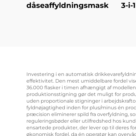
dåseaffyldningsmaskine
3-i-
Investering i en automatisk drikkevarefyldnin
effektivitet. Den mest umiddelbare fordel vi
36.000 flasker i timen afhængigt af modelle
produktionsstigning gør det muligt for produ
uden proportionale stigninger i arbejdskraft
fyldnøjagtighed inden for plus/minus én pro
præcision eliminerer spild fra overfyldning,
reguleringsbøder eller utilfredshed hos kun
ensartede produkter, der lever op til deres 
økonomisk fordel, da én operatør kan overvåg