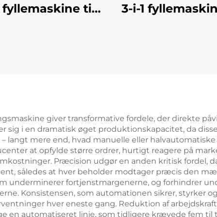
1 fyllemaskine til
3-i-1 fyllemaskin
vand i dunke
vand i dunk
gsmaskine giver transformative fordele, der direkte påv
ser sig i en dramatisk øget produktionskapacitet, da d
n – langt mere end, hvad manuelle eller halvautomatis
center at opfylde større ordrer, hurtigt reagere på ma
omkostninger. Præcision udgør en anden kritisk fordel,
cent, således at hver beholder modtager præcis den mæ
 som underminerer fortjenstmargenerne, og forhindrer u
derne. Konsistensen, som automationen sikrer, styrker 
forventninger hver eneste gang. Reduktion af arbejdskr
e en automatiseret linje, som tidligere krævede fem til 