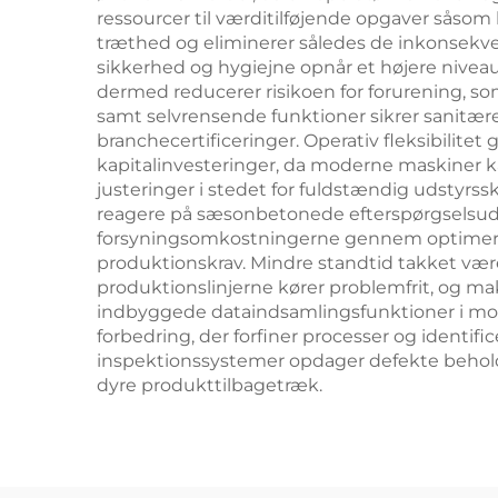
ressourcer til værditilføjende opgaver såso
træthed og eliminerer således de inkonsekv
sikkerhed og hygiejne opnår et højere niv
dermed reducerer risikoen for forurening, so
samt selvrensende funktioner sikrer sanitær
branchecertificeringer. Operativ fleksibilite
kapitalinvesteringer, da moderne maskiner kan
justeringer i stedet for fuldstændig udstyrss
reagere på sæsonbetonede efterspørgselsuds
forsyningsomkostningerne gennem optimerede 
produktionskrav. Mindre standtid takket vær
produktionslinjerne kører problemfrit, og mak
indbyggede dataindsamlingsfunktioner i mode
forbedring, der forfiner processer og identi
inspektionssystemer opdager defekte beholde
dyre produkttilbagetræk.