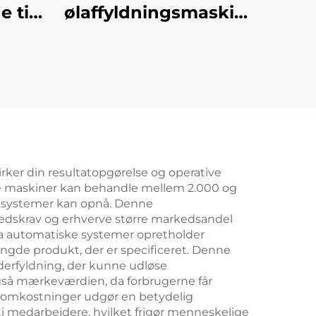
e til
ølaffyldningsmaskine-
e
2
irker din resultatopgørelse og operative
isse maskiner kan behandle mellem 2.000 og
ke systemer kan opnå. Denne
rkedskrav og erhverve større markedsandel
 da automatiske systemer opretholder
ngde produkt, der er specificeret. Denne
nderfyldning, der kunne udløse
også mærkeværdien, da forbrugerne får
aftomkostninger udgør en betydelig
ti medarbejdere, hvilket frigør menneskelige