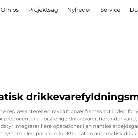
Om os
Projektsag
Nyheder
Service
Do
tisk drikkevarefyldnings
e repræsenterer en revolutionær fremskridt inden for 
or producenter af forskellige drikkevarer, herunder vand,
yr integrerer flere operationer i en nahtløs arbejdsga
ret system. Den primære funktion af en automatisk drikk