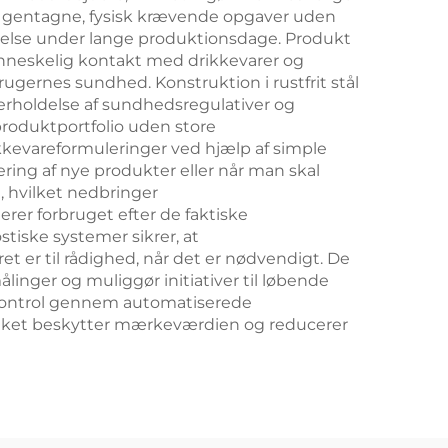
er gentagne, fysisk krævende opgaver uden
telse under lange produktionsdage. Produkt
nneskelig kontakt med drikkevarer og
ugernes sundhed. Konstruktion i rustfrit stål
erholdelse af sundhedsregulativer og
 produktportfolio uden store
rikkevareformuleringer ved hjælp af simple
ering af nye produkter eller når man skal
 hvilket nedbringer
er forbruget efter de faktiske
tiske systemer sikrer, at
et er til rådighed, når det er nødvendigt. De
nger og muliggør initiativer til løbende
etskontrol gennem automatiserede
hvilket beskytter mærkeværdien og reducerer