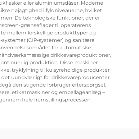
stikflasker eller aluminiumsdåser. Moderne
kre nøjagtighed i fyldniveauerne, hvilket
men. De teknologiske funktioner, der er
hscreen-grænseflader til operatørens
te mellem forskellige produkttyper og
-systemer (CIP-systemer) og sanitære
 Anvendelsesområdet for automatiske
la håndværksmæssige drikkevareproduktioner,
dskontinuerlig produktion. Disse maskiner
kke, trykfylning til kulsyreholdige produkter
 det uundværligt for drikkevareproducenter,
degå den stigende forbruger efterspørgsel.
sere, etiketmaskiner og emballageanlæg –
 gennem hele fremstillingsprocessen.