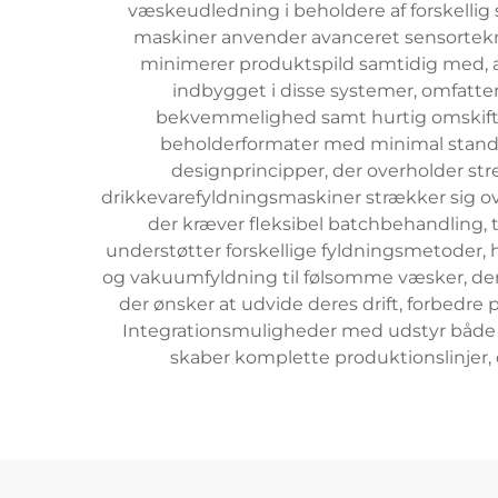
væskeudledning i beholdere af forskellig 
maskiner anvender avanceret sensorteknol
minimerer produktspild samtidig med, a
indbygget i disse systemer, omfatte
bekvemmelighed samt hurtig omskiftni
beholderformater med minimal stands
designprincipper, der overholder s
drikkevarefyldningsmaskiner strækker sig o
der kræver fleksibel batchbehandling, ti
understøtter forskellige fyldningsmetoder, h
og vakuumfyldning til følsomme væsker, der
der ønsker at udvide deres drift, forbedr
Integrationsmuligheder med udstyr både 
skaber komplette produktionslinjer,