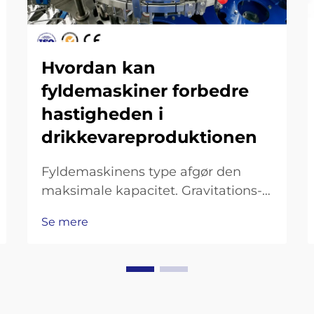
Hvordan kan
fyldemaskiner forbedre
hastigheden i
drikkevareproduktionen
Fyldemaskinens type afgør den
maksimale kapacitet. Gravitations-,
isobare og kolbefyldemaskiner:
Se mere
Kompromis mellem hastighed og
præcision.
Gravitationsfyldemaskiner fungerer
godt til følsomme drikkevarer som
juice og kan behandle omkring 20–