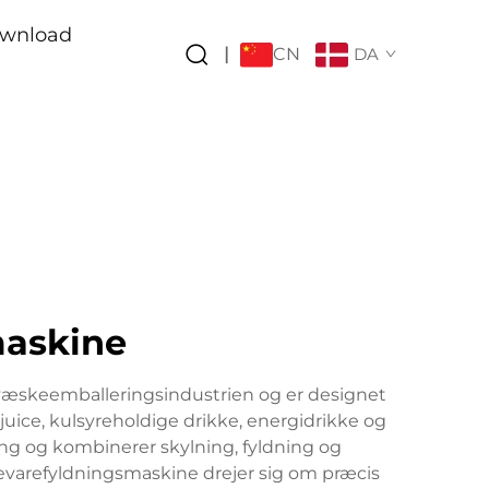
wnload
CN
|
DA
maskine
væskeemballeringsindustrien og er designet
 juice, kulsyreholdige drikke, energidrikke og
ng og kombinerer skylning, fyldning og
evarefyldningsmaskine drejer sig om præcis