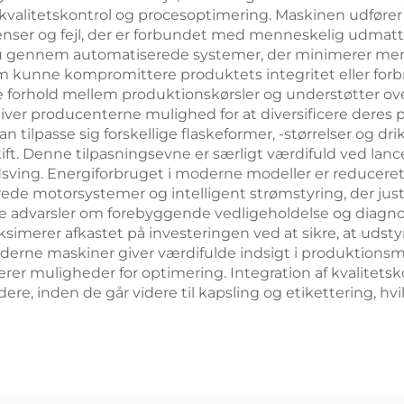
m kvalitetskontrol og procesoptimering. Maskinen udfør
enser og fejl, der er forbundet med menneskelig udmat
eau gennem automatiserede systemer, der minimerer me
m kunne kompromittere produktets integritet eller forbr
e forhold mellem produktionskørsler og understøtter ov
t giver producenterne mulighed for at diversificere deres
 tilpasse sig forskellige flaskeformer, -størrelser og d
kift. Denne tilpasningsevne er særligt værdifuld ved lanc
ving. Energiforbruget i moderne modeller er reduceret,
motorsystemer og intelligent strømstyring, der juster
e advarsler om forebyggende vedligeholdelse og diagnos
simerer afkastet på investeringen ved at sikre, at udstyr
rne maskiner giver værdifulde indsigt i produktionsmåli
ficerer muligheder for optimering. Integration af kvalit
re, inden de går videre til kapsling og etikettering, 