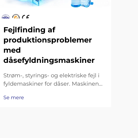
Vej
ve
då
Fejlfinding af
produktionsproblemer
Dag
med
vedl
dåsefyldningsmaskiner
dås
Se 
dag
Strøm-, styrings- og elektriske fejl i
just
fyldemaskiner for dåser. Maskinen
reng
tænder ikke: kontrol af
hver
Se mere
hovedstrømforsyning, sikringer og
rem
nødstopkreds. Hvis fyldemaskinen
rem
for dåser slet ikke starter, er det
første, man skal gøre, at kontrollere,
om hovedstrømforsyningen…