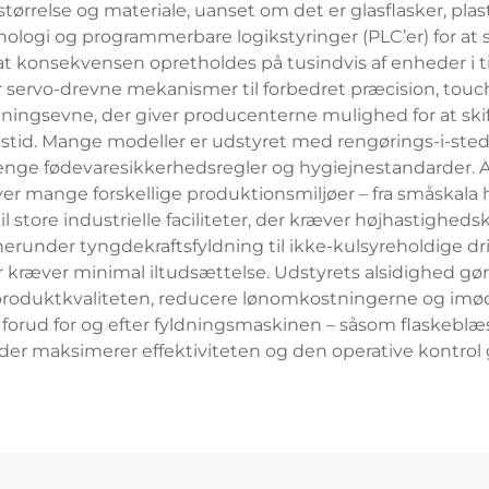
størrelse og materiale, uanset om det er glasflasker, pla
ogi og programmerbare logikstyringer (PLC’er) for at si
t konsekvensen opretholdes på tusindvis af enheder i ti
r servo-drevne mekanismer til forbedret præcision, touc
ngsevne, der giver producenterne mulighed for at skif
tid. Mange modeller er udstyret med rengørings-i-sted
trenge fødevaresikkerhedsregler og hygiejnestandarder.
ver mange forskellige produktionsmiljøer – fra småska
l store industrielle faciliteter, der kræver højhastighe
erunder tyngdekraftsfyldning til ikke-kulsyreholdige dri
 kræver minimal iltudsættelse. Udstyrets alsidighed gør
e produktkvaliteten, reducere lønomkostningerne og imø
forud for og efter fyldningsmaskinen – såsom flaskeblæ
 der maksimerer effektiviteten og den operative kontrol