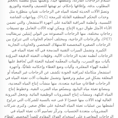
استلام الزجاجات الفارغة، وشطفها جيدًا، وتعبئتها بمياهٍ معقّمة بالحجم
المطلوب بدقة، وإغلاقها بإحكام، ثم تهيئتها للتصنيف والتعبئة والتوزيع.
وتضمّ الآلات الحديثة لتعبئة المياه في الزجاجات تقنياتٍ متطوّرة مثل
وحدات التحكم المنطقية القابلة للبرمجة (PLC)، وواجهات الشاشة
اللمسية، وأنظمة المراقبة القائمة على أجهزة الاستشعار، والتي تضمن
الأداء الأمثل طوال دورة الإنتاج. ويمكن لهذه الآلات التعامل مع تنسيقات
زجاجاتٍ مختلفة، منها الزجاجات المصنوعة من البولي إيثيلين تيريفثاليت
(PET)، والزجاجات الزجاجية، ومختلف أحجام الحاويات التي تتراوح بين
الزجاجات الصغيرة المخصصة للاستهلاك الشخصي والحاويات التجارية
الكبيرة. وتشمل الميزات التقنية المدمجة في آلة تعبئة المياه في
الزجاجات أنظمة تغذية الزجاجات الآلية، وفوّهات التعبئة الدقيقة المزوّدة
بآليات منع التسرب، والبيئات المعقّمة لعملية التعبئة التي تُحافظ عليها
أنظمة الهواء المفلترة، وآليات وضع الغطاء وإحكامه تلقائيًّا، وأجهزة
استشعار متكاملة لمراقبة الجودة تكشف عن الزجاجات غير المعبأة أو
المغلقة بشكلٍ غير سليم وترفضها. وتشمل تطبيقات آلات تعبئة المياه في
الزجاجات قطاعاتٍ صناعية متعددة، منها منشآت إنتاج المياه المعدنية،
ومصانع تعبئة مياه الينابيع، ومصنّعو مياه الشرب النقية، وخطوط إنتاج
المياه النكهة، ومنشآت إنتاج المشروبات الوظيفية المائية. وتجعل المرونة
العالية لهذه الآلات منها عنصرًا لا غنى عنه بالنسبة للشركات التي تتراوح
أنشطتها بين عمليات تعبئة المياه المحلية على نطاق صغير، وكبرى شركات
المشروبات متعددة الجنسيات. وتركّز تصاميم آلات تعبئة المياه في
الزجاجات المعاصرة على استخدام الفولاذ المقاوم للصدأ المخصص لقطاع