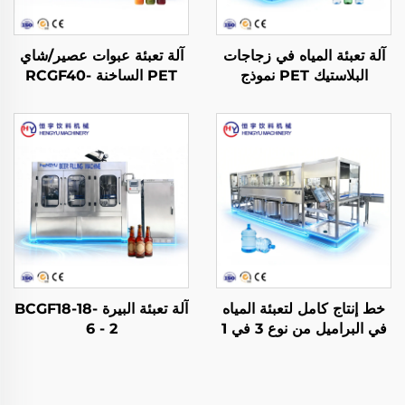
آلة تعبئة المياه في زجاجات
آلة تعبئة عبوات عصير/شاي
البلاستيك PET نموذج
PET الساخنة RCGF40-
40-10
CGF18-18-6
خط إنتاج كامل لتعبئة المياه
آلة تعبئة البيرة BCGF18-18-
في البراميل من نوع 3 في 1
6 - 2
نموذج QGF600