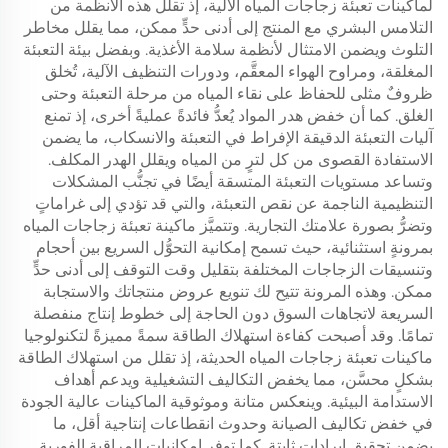
لماكينات تعبئة زجاجات المياه الآلية، إذ تقلل هذه الأنظمة من
التلامس البشري مع المنتج إلى أدنى حدٍّ ممكن، مما يقلل مخاطر
التلوث ويضمن الامتثال لأنظمة سلامة الأغذية. وبفضل بيئة التعبئة
المغلقة، ومراوح الهواء المعقَّم، ودورات التنظيف الآلية، تُخلق
ظروفٌ مثلى للحفاظ على نقاء المياه من مرحلة التعبئة وحتى
الغلق. كما أن خفض هدر المواد يُعدُّ فائدةً عمليةً أخرى، إذ تمنع
آليات التعبئة الدقيقة الإفراط في التعبئة والانسكاب، ما يضمن
الاستفادة القصوى من كل لترٍ من المياه ويقلل الهدر المكلف.
وتساعد مستويات التعبئة المتسقة أيضًا في تجنُّب المشكلات
التنظيمية الناجمة عن نقص التعبئة، والتي قد تؤدي إلى غراماتٍ
وتضرُّ بصورة علامتك التجارية. وتتميَّز ماكينة تعبئة زجاجات المياه
بمرونةٍ استثنائية، حيث تسمح إمكانية التحوُّل السريع بين أحجام
وتنسيقات الزجاجات المختلفة بتقليل وقت التوقف إلى أدنى حدٍّ
ممكن. وهذه المرونة تتيح لك تنويع عروض منتجاتك والاستجابة
السريعة لاتجاهات السوق دون الحاجة إلى خطوط إنتاج منفصلة
تمامًا. وقد أصبحت كفاءة استهلاك الطاقة سمةً مميزةً لتكنولوجيا
ماكينات تعبئة زجاجات المياه الحديثة، إذ تقلل من استهلاك الطاقة
بشكلٍ محسَّن، مما يخفض التكاليف التشغيلية ويدعم أهداف
الاستدامة البيئية. وينعكس متانة وموثوقية الماكينات عالية الجودة
في خفض تكاليف الصيانة وحدوث انقطاعات إنتاجية أقل، ما
يضمن تحقيق إيراداتٍ ثابتةٍ. كما توفر إمكانيات المراقبة الفورية