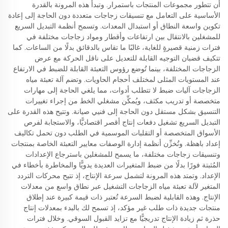
أن تتطور مجموعات المنتجات باستمرار. وتبدأ هذه المرونة بالقدرة
الأساسية على التعامل مع تنسيقات زجاجات متعددة دون الحاجة إلى إعادة
تكوين واسعة النطاق أو استبدال المعدات. وتسمح أنظمة التبديل السريع
للمشغلين بالانتقال بين ارتفاعات وأقطار ومواد زجاجات مختلفة في
فترات زمنية قصيرةٍ للغاية، غالبًا ما تقاس بالدقائق بدلًا من الساعات. كما
تتكيف قضبان التوجيه القابلة للتعديل على ناقل الحركة مع عرض
الزجاجات المختلفة، بينما تُوضع رؤوس التعبئة القابلة للضبط في الارتفاع
عند المستويات المثلى لمختلف أحجام الحاويات. وتضم آلة تعبئة مياه
الزجاجات آليات ضبط لا تتطلب أدوات، مما يلغي الحاجة إلى مهارات
متخصصة أو تدريب مكثف، ويُمكِّن مشغلي الخط من إجراء تغييرات
التنسيق بشكل مستقل دون الحاجة إلى فنيي صيانة. وتتيح هذه القدرة على
التبديل السريع تشغيل دفعات إنتاج أقصر اقتصاديًّا، والاستجابة لفرص
الأسواق المتخصصة أو التقلبات الموسمية في الطلب دون تحمل تكاليف
إعداد باهظة. وتُخزِّن أنظمة إدارة الوصفات معايير التعبئة الخاصة بمنتجات
وتنسيقات زجاجات مختلفة، ما يسمح للمشغلين باسترجاع الإعدادات
المُثبتة فورًا بدلًا من ضبط المتغيرات العديدة يدويًّا والمخاطرة بأخطاء في
الإعداد. وتمتد هذه المرونة لتشمل سرعة الإنتاج، إذ تتيح محركات التردد
المتغير لآلة تعبئة مياه الزجاجات التشغيل عبر نطاق واسع من معدلات
الإنتاج. وهذه القابلية لضبط السرعة تُعتبر ذات قيمة كبيرة عند إطلاق
منتجات جديدة ذات طلب غير مؤكد، إذ تسمح لك بالبدء بمعدلات إنتاج
حذرة ثم زيادة الإنتاج تدريجيًّا مع تزايد القبول السوقي. وخلال فترات