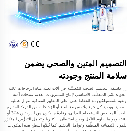
التصميم المتين والصحي يضمن
سلامة المنتج وجودته
إن فلسفة التصميم الصحية المُضمَّنة في آلات تعبئة مياه الزجاجات عالية
الجودة تلبّي المتطلَّب الأساسي لإنتاج المشروبات: تقديم منتجات آمنة
ونقية للمستهلكين مع الحفاظ على أعلى المعايير النظافية طوال عملية
التصنيع. ويُصنع كل جزء يتلامس مع الماء أو الزجاجات من الفولاذ المقاوم
للصدأ المخصص للاستخدام الغذائي، وعادةً ما يكون من الدرجتين 304 أو
316، وهو ما يقاوم التآكل ويمنع استيطان البكتيريا ويتحمّل التعرُّض المتكرِّر
للمواد الكيميائية المنظِّفة وعوامل التعقيم. كما تُلمَّع أسطح هذه المكونات