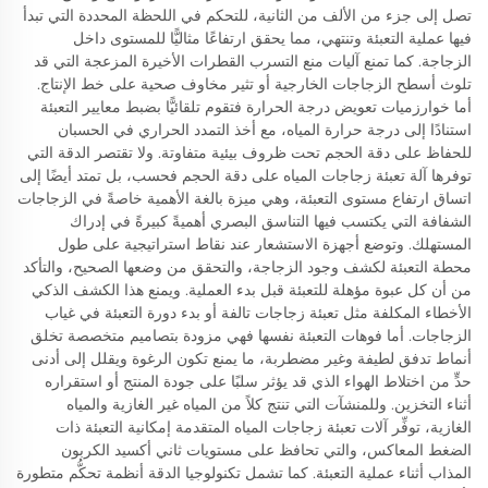
تصل إلى جزء من الألف من الثانية، للتحكم في اللحظة المحددة التي تبدأ
فيها عملية التعبئة وتنتهي، مما يحقق ارتفاعًا مثاليًّا للمستوى داخل
الزجاجة. كما تمنع آليات منع التسرب القطرات الأخيرة المزعجة التي قد
تلوث أسطح الزجاجات الخارجية أو تثير مخاوف صحية على خط الإنتاج.
أما خوارزميات تعويض درجة الحرارة فتقوم تلقائيًّا بضبط معايير التعبئة
استنادًا إلى درجة حرارة المياه، مع أخذ التمدد الحراري في الحسبان
للحفاظ على دقة الحجم تحت ظروف بيئية متفاوتة. ولا تقتصر الدقة التي
توفرها آلة تعبئة زجاجات المياه على دقة الحجم فحسب، بل تمتد أيضًا إلى
اتساق ارتفاع مستوى التعبئة، وهي ميزة بالغة الأهمية خاصةً في الزجاجات
الشفافة التي يكتسب فيها التناسق البصري أهميةً كبيرةً في إدراك
المستهلك. وتوضع أجهزة الاستشعار عند نقاط استراتيجية على طول
محطة التعبئة لكشف وجود الزجاجة، والتحقق من وضعها الصحيح، والتأكد
من أن كل عبوة مؤهلة للتعبئة قبل بدء العملية. ويمنع هذا الكشف الذكي
الأخطاء المكلفة مثل تعبئة زجاجات تالفة أو بدء دورة التعبئة في غياب
الزجاجات. أما فوهات التعبئة نفسها فهي مزودة بتصاميم متخصصة تخلق
أنماط تدفق لطيفة وغير مضطربة، ما يمنع تكون الرغوة ويقلل إلى أدنى
حدٍّ من اختلاط الهواء الذي قد يؤثر سلبًا على جودة المنتج أو استقراره
أثناء التخزين. وللمنشآت التي تنتج كلاً من المياه غير الغازية والمياه
الغازية، توفِّر آلات تعبئة زجاجات المياه المتقدمة إمكانية التعبئة ذات
الضغط المعاكس، والتي تحافظ على مستويات ثاني أكسيد الكربون
المذاب أثناء عملية التعبئة. كما تشمل تكنولوجيا الدقة أنظمة تحكُّم متطورة