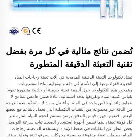
تُضمن نتائج مثالية في كل مرة بفضل
تقنية التعبئة الدقيقة المتطورة
تمثل تكنولوجيا التعبئة الدقيقة المدمجة في آلات تعبئة زجاجات المياه
الحديثة قفزةً نوعيةً إلى الأمام في دقة وموثوقية إنتاج المشروبات.
ويتمحور هذه التكنولوجيا حول أنظمة تعبئة حجمية أو جاذبية متطورة تقوم
بقياس كمية المياه وتفريغها بدقة استثنائية، عادةً ضمن هامش تسامح لا
يتجاوز زائد أو ناقص واحد في المئة أو أفضل من ذلك. وتُحقَّق هذه الدرجة
من الدقة عبر مجموعة من التقنيات التكميلية التي تعمل بالتناغم مع بعضها
البعض. فتقوم أجهزة قياس التدفق برصدٍ مستمرٍ لحجم المياه المارة عبر
كل فوهة تعبئة، بينما تضمن أجهزة استشعار الضغط ثبات سرعة التوصيل
بغض النظر عن التقلبات في ضغط الإمداد. وتستخدم آلة تعبئة زجاجات
المياه صمامات تعبئة مدفوعة بواسطة محركات سيرفو تفتح وتغلق بدقة