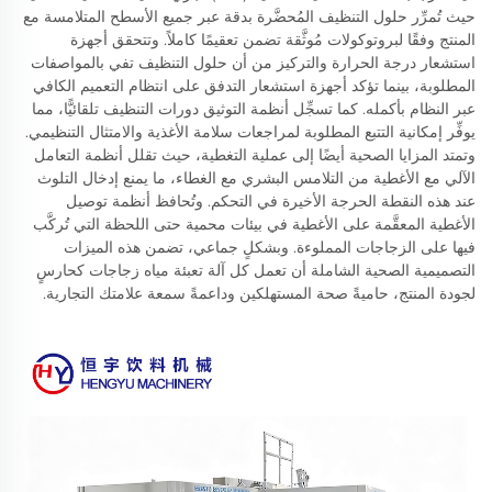
حيث تُمرِّر حلول التنظيف المُحضَّرة بدقة عبر جميع الأسطح المتلامسة مع
المنتج وفقًا لبروتوكولات مُوثَّقة تضمن تعقيمًا كاملاً. وتتحقق أجهزة
استشعار درجة الحرارة والتركيز من أن حلول التنظيف تفي بالمواصفات
المطلوبة، بينما تؤكد أجهزة استشعار التدفق على انتظام التعميم الكافي
عبر النظام بأكمله. كما تسجِّل أنظمة التوثيق دورات التنظيف تلقائيًّا، مما
يوفِّر إمكانية التتبع المطلوبة لمراجعات سلامة الأغذية والامتثال التنظيمي.
وتمتد المزايا الصحية أيضًا إلى عملية التغطية، حيث تقلل أنظمة التعامل
الآلي مع الأغطية من التلامس البشري مع الغطاء، ما يمنع إدخال التلوث
عند هذه النقطة الحرجة الأخيرة في التحكم. وتُحافظ أنظمة توصيل
الأغطية المعقَّمة على الأغطية في بيئات محمية حتى اللحظة التي تُركَّب
فيها على الزجاجات المملوءة. وبشكلٍ جماعي، تضمن هذه الميزات
التصميمية الصحية الشاملة أن تعمل كل آلة تعبئة مياه زجاجات كحارسٍ
لجودة المنتج، حاميةً صحة المستهلكين وداعمةً سمعة علامتك التجارية.