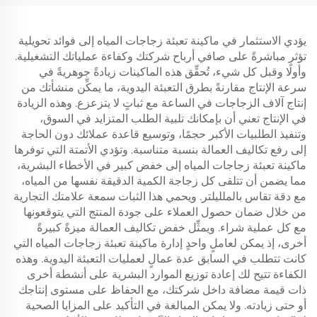
يؤدي الاستثمار في ماكينة تعبئة زجاجات المياه إلى فوائد تحويلية
تؤثر مباشرةً على صافي أرباح شركتك وكفاءة عملياتك التشغيلية.
وأولًا وقبل كل شيء، تُحقِّق هذه الماكينات زيادةً جوهريةً في
سرعة الإنتاج مقارنةً بطرق التعبئة اليدوية، ما يمكِّن منشأتك من
إنتاج آلاف الزجاجات في الساعة مع ثباتٍ لا يتزعزع. وهذه الزيادة
في الإنتاج تعني أن بإمكانك تلبية الطلب المتزايد في السوق،
وتنفيذ الطلبيات الأكبر حجمًا، وتوسيع قاعدة عملائك دون الحاجة
إلى رفع تكاليف العمالة بنسبة متناسبة. وتؤدي الأتمتة التي توفرها
ماكينة تعبئة زجاجات المياه إلى خفض كبير في الأخطاء البشرية،
مما يضمن أن تتلقى كل زجاجة الكمية الدقيقة نفسها من المياه،
مع دقة تقاس بالملليلتر. ويحمي هذا الثبات سمعة علامتك التجارية
من خلال ضمان حصول العملاء على جودة المنتج التي يتوقعونها
مع كل عملية شراء. ويمثِّل خفض تكاليف العمالة ميزةً كبيرةً
أخرى، إذ يمكن لعاملٍ واحدٍ إدارة ماكينة تعبئة زجاجات المياه التي
كانت تتطلب في السابق عدة عمالٍ لعمليات التعبئة اليدوية. وهذه
الكفاءة تتيح لك إعادة توزيع الموارد البشرية على أنشطة أخرى
ذات قيمة مضافة داخل شركتك، مع الحفاظ على مستوى إنتاجك
أو حتى زيادته. ولا يمكن المبالغة في التأكيد على المزايا الصحية