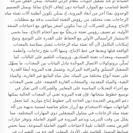
الصيانة أو عند تشغيل النوبات بنظام جزئي للعمالة، يمكن خفض سرعة
الخط لتتناسب مع الموارد المتاحة دون إيقاف الإنتاج تمامًا. ويمثل التصميم
الوحدوي بعدًا آخر من أبعاد المرونة، إذ يمكن تكوين أنظمة آلات تعبئة مياه
الزجاجات بعدد مختلف من رؤوس التعبئة لتتناسب بدقة مع متطلبات
الإنتاج. ويمكن للشركات أن تبدأ بتكوين أصغر يتوافق مع احتياجات السعة
الأولية، ثم تضيف رؤوس تعبئة تدريجيًّا مع نمو أحجام الإنتاج، مما يحمي
الاستثمار الرأسمالي الأولي مع الحفاظ على القدرة على التوسع. وتتيح
إمكانات التكامل لأن آلة تعبئة مياه الزجاجات تتصل بسلاسة بالمعدات
الواقعة قبلها وبعدها في خط الإنتاج، ومنها آلات نفخ زجاجات، وأنظمة
التسمية، ومعدات تعبئة الصناديق، وروبوتات التلقيم على البالتات. كما
تُمكِّن بروتوكولات الاتصال الموحَّدة تبادل البيانات بين المعدات، ما يسهِّل
التشغيل المنسَّق والمراقبة المركزية. وتشمل هذه المرونة أيضًا القدرة
على تعبئة أنواع مختلفة من المياه، مثل مياه الينابيع غير الغازية، والمياه
النقية، والمياه المعدنية، والمنتجات الغازية الخفيفة، على نفس المعدات
مع إجراء التعديلات المناسبة على المعايير. وللشركات التي تفكر في
توسيع خطوط منتجاتها، فإن هذه المرونة تعني أن المعدات الحالية يمكنها
دعم العروض الجديدة دون الحاجة إلى خطوط إنتاج موازية. كما تجعل
الواجهات سهلة الاستخدام مع أزرار تحكم شاشية لمسية بديهية من آلة
تعبئة مياه الزجاجات في متناول المشغلين ذوي المهارات المختلفة، مما
يقلل من وقت التدريب ويدعم المرونة في القوى العاملة. وتوفر خيارات
العرض متعدد اللغات تلبيةً لاحتياجات القوى العاملة المتنوعة، بينما تحمي
ضوابط الوصول القائمة على الأدوار المعايير الحرجة من التغييرات غير