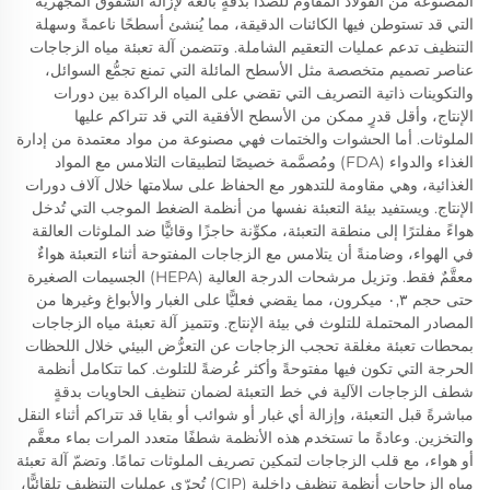
المصنوعة من الفولاذ المقاوم للصدأ بدقةٍ بالغة لإزالة الشقوق المجهرية
التي قد تستوطن فيها الكائنات الدقيقة، مما يُنشئ أسطحًا ناعمةً وسهلة
التنظيف تدعم عمليات التعقيم الشاملة. وتتضمن آلة تعبئة مياه الزجاجات
عناصر تصميم متخصصة مثل الأسطح المائلة التي تمنع تجمُّع السوائل،
والتكوينات ذاتية التصريف التي تقضي على المياه الراكدة بين دورات
الإنتاج، وأقل قدرٍ ممكن من الأسطح الأفقية التي قد تتراكم عليها
الملوثات. أما الحشوات والختمات فهي مصنوعة من مواد معتمدة من إدارة
الغذاء والدواء (FDA) ومُصمَّمة خصيصًا لتطبيقات التلامس مع المواد
الغذائية، وهي مقاومة للتدهور مع الحفاظ على سلامتها خلال آلاف دورات
الإنتاج. ويستفيد بيئة التعبئة نفسها من أنظمة الضغط الموجب التي تُدخل
هواءً مفلترًا إلى منطقة التعبئة، مكوِّنة حاجزًا وقائيًّا ضد الملوثات العالقة
في الهواء، وضامنةً أن يتلامس مع الزجاجات المفتوحة أثناء التعبئة هواءٌ
معقَّمٌ فقط. وتزيل مرشحات الدرجة العالية (HEPA) الجسيمات الصغيرة
حتى حجم ٠,٣ ميكرون، مما يقضي فعليًّا على الغبار والأبواغ وغيرها من
المصادر المحتملة للتلوث في بيئة الإنتاج. وتتميز آلة تعبئة مياه الزجاجات
بمحطات تعبئة مغلقة تحجب الزجاجات عن التعرُّض البيئي خلال اللحظات
الحرجة التي تكون فيها مفتوحةً وأكثر عُرضةً للتلوث. كما تتكامل أنظمة
شطف الزجاجات الآلية في خط التعبئة لضمان تنظيف الحاويات بدقةٍ
مباشرةً قبل التعبئة، وإزالة أي غبار أو شوائب أو بقايا قد تتراكم أثناء النقل
والتخزين. وعادةً ما تستخدم هذه الأنظمة شطفًا متعدد المرات بماء معقَّم
أو هواء، مع قلب الزجاجات لتمكين تصريف الملوثات تمامًا. وتضمّ آلة تعبئة
مياه الزجاجات أنظمة تنظيف داخلية (CIP) تُجرّي عمليات التنظيف تلقائيًّا،