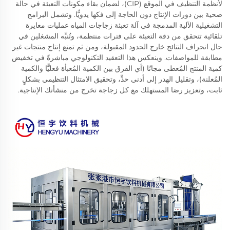
لأنظمة التنظيف في الموقع (CIP)، لضمان بقاء مكونات التعبئة في حالة
صحية بين دورات الإنتاج دون الحاجة إلى فكها يدويًّا. وتشمل البرامج
التشغيلية الآلية المدمجة في آلة تعبئة زجاجات المياه عمليات معايرة
تلقائية تتحقق من دقة التعبئة على فترات منتظمة، وتُنبِّه المشغلين في
حال انحراف النتائج خارج الحدود المقبولة، ومن ثم تمنع إنتاج منتجات غير
مطابقة للمواصفات. وينعكس هذا التعقيد التكنولوجي مباشرةً في تخفيض
كمية المنتج المُعطى مجانًا (أي الفرق بين الكمية المُعبأة فعليًّا والكمية
المُعلنة)، وتقليل الهدر إلى أدنى حدٍّ، وتحقيق الامتثال التنظيمي بشكلٍ
ثابت، وتعزيز رضا المستهلك مع كل زجاجة تخرج من منشأتك الإنتاجية.