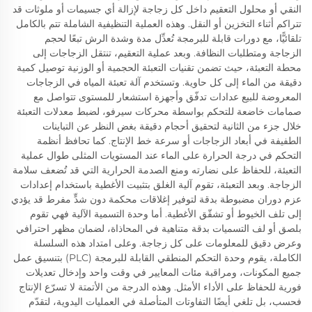
النقي أو محلول التعقيم داخل كل زجاجة لإزالة أي جسيمات أو ملوثات قد
تتراكم أثناء التخزين أو النقل. وهذه العملية التنظيفية الشاملة تتم بالكامل
تلقائيًّا، مع دورات قابلة للبرمجة تُعدِّل مدة وشدة الرش تبعًا لحجم
الزجاجة ومتطلبات النظافة. وبعد عملية التعقيم، تنتقل الزجاجات إلى
محطة التعبئة، حيث تضمن تقنيات التعبئة الحجمية أو الوزنية توصيل كمية
دقيقة من الماء إلى كل حاوية. وتستخدم آلة تعبئة المياه في الزجاجات
المعروضة للبيع عدادات تدفّق وأجهزة استشعار للمستوى تتواصل مع
صمامات خاضعة للتحكم بواسطة محركات سيرفو، لضبط معدلات التعبئة
خلال جزء من الثانية لتحقيق أحجام دقيقة بغض النظر عن التباينات
الطفيفة في أبعاد الزجاجات أو سرعة خط الإنتاج. كما تحافظ أنظمة
التحكم في درجة الحرارة على الماء عند المستويات المثلى طوال عملية
التعبئة، للحفاظ على نضارته ومنع الصدمة الحرارية التي قد تُضعف سلامة
الزجاجة. وبعد التعبئة، تقوم آلية الغلق بتثبيت الأغطية باستخدام إعدادات
عزم دوران مضبوطة بدقة لتوفير إغلاقات محكمة دون شدٍّ مفرط قد يؤدي
إلى تلف الخيوط أو تشقّق الأغطية. أما وحدة التسمية الآلية فهي تقوم
بلصق أو لف التسميات بدقة متناهية في المحاذاة، لضمان مظهر احترافي
وعرض دقيق للمعلومات على كل زجاجة. وعلى امتداد هذه السلسلة
الكاملة، يقوم وحدة التحكم المنطقي القابلة للبرمجة (PLC) بتنسيق عمل
جميع المكونات، ومراقبة مئات المعايير في وقت واحد وإدخال تعديلات
فورية للحفاظ على الأداء الأمثل. وهذه الدرجة من الأتمتة لا تسرّع الإنتاج
فحسب، بل تلغي أيضًا التفاوتات المتأصلة في العمليات اليدوية، لتقدّم