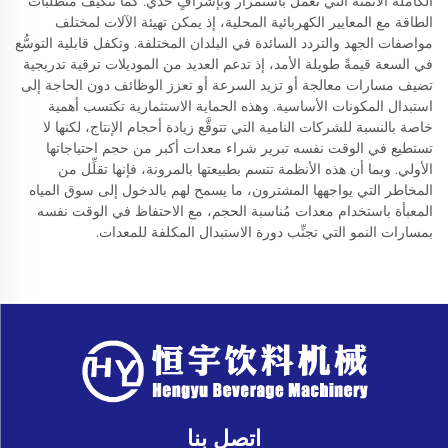
الكاملة الأتمتة التي تعمل باستمرار وبإشرافٍ حدّي. كما تتكيف متطلبات
الطاقة مع المعايير الكهربائية المحلية، إذ يمكن تهيئة الآلات لمختلف
مواصفات الجهد والتردد السائدة في البلدان المختلفة. وتكفل قابلية التوسُّع
في السعة قيمةً طويلة الأمد، إذ تدعم العديد من الموديلات ترقية تدريجية
تضيف مسارات معالجة أو تزيد السرعة أو تعزز الوظائف دون الحاجة إلى
استبدال المكونات الأساسية. وهذه الحماية الاستثمارية تكتسب أهمية
خاصة بالنسبة للشركات النامية التي تتوقَّع زيادة أحجام الإنتاج، لكنها لا
تستطيع في الوقت نفسه تبرير شراء معدات أكبر من حجم احتياجاتها
الأولي. وبما أن هذه الأنظمة تتسم بطبيعتها بالمرونة، فإنها تقلِّل من
المخاطر التي يواجهها المشترون، ما يسمح لهم بالدخول إلى سوق المياه
المعبأة باستخدام معدات مُناسبة الحجم، مع الاحتفاظ في الوقت نفسه
بمسارات النمو التي تجنِّب دورة الاستبدال المكلفة للمعدات.
اتصل بنا