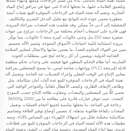
عملية تعبئة المياه بالكامل، بدءاً من غسل الزجاجات وملئها وانتهاءً بسدّها
وتلصيق العلامات عليها، ما يجعلها أداة لا غنى عنها في مرافق إنتاج المياه
التجارية. وتضم آلة تعبئة المياه في الزجاجات المتوفرة للبيع تقنيات أتمتة
متطورة تضمن جودة ثابتة للنواتج مع تقليل التدخل البشري والتكاليف
التشغيلية إلى أدنى حدٍّ ممكن. وقد صُمّمت هذه المعدات بمراعاة المرونة،
فهي قادرة على استيعاب أحجام مختلفة من الزجاجات، تتراوح بين عبوات
صغيرة سعة 250 مل وحتى جالونات كبيرة سعة 5 جالونات، مما يوفّر
مرونة استثنائية لتلبية احتياجات الأسواق المتنوعة. وتتميز الآلة بتصميم
متين من الفولاذ المقاوم للصدأ، ما يضمن متانتها والامتثال لمعايير السلامة
الغذائية الدولية، ويضمن أن كل زجاجة تُنتج تفي بمتطلبات الجودة
الصارمة. أما نظام التحكم المتطور فيها فيعتمد على وحدات تحكم منطقية
قابلة للبرمجة (PLC) وواجهات شاشة لمس، ما يسمح للمشغلين بمراقبة
معايير الإنتاج في الوقت الفعلي وإجراء التعديلات عند الحاجة. وتشمل آلة
تعبئة المياه في الزجاجات المتوفرة للبيع عدة آليات أمان متكاملة، مثل
وظائف الإيقاف الطارئ، وكشف الأعطال تلقائياً، والحواجز الواقية التي
تحمي كلًّا من المشغلين والمعدات. وتتفاوت طاقة الإنتاج حسب النموذج
المحدد، حيث تتوفر خيارات قادرة على معالجة ما بين 2000 و36000
زجاجة في الساعة، ما يجعلها مناسبة لجميع أحجام العمليات. وتعمل
المعدات بكفاءة طاقوية مذهلة، إذ تتضمن أوضاع توفير الطاقة وتصاميم
ميكانيكية محسَّنة تقلل من استهلاك الكهرباء دون المساس بالأداء. وتمتد
تطبيقات هذه الآلة لتعبئة المياه في الزجاجات المتوفرة للبيع عبر قطاعات
عديدة، منها إنتاج المياه المعدنية، وتصنيع مياه الشرب النقية، وتعبئة المياه