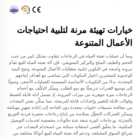
خيارات تهيئة مرنة لتلبية احتياجات
الأعمال المتنوعة
وبما أن عمليات تعبئة المياه في الزجاجات تتفاوت بشكل كبير من حيث
الحجم والطيف المنتَج والتركيز التسويقي، فإن آلة تعبئة المياه للبيع تقدِّم
مرونة واسعة في التكوين لتلبية متطلبات الأعمال المتنوعة. وتتيح البنية
الوحدوية للمشترين اختيار المكونات التي تتماشى مع أهداف إنتاجهم
المحددة، بدءًا من التكوينات الأساسية المصممة للعمليات الأصغر، وصولًا
إلى توسيع القدرات تدريجيًّا مع نمو الطلب. ويمثِّل التكيُّف مع أحجام
الزجاجات ميزة جوهرية من ميزات المرونة، إذ تشمل أدلة قابلة للضبط
وقوالب قابلة للتغيير وإعدادات قابلة للبرمجة، مما يمكِّن نفس المعدات
من معالجة تنسيقات حاويات متعددة دون الحاجة إلى إعادة تجهيزٍ موسَّعة.
ويمكن للشركات التحوُّل بسلاسة بين إنتاج زجاجات صغيرة فردية التوزيع
بالتجزئة، وزجاجات كبيرة سعة عدة جالونات مخصصة لخدمات التوصيل
المكتبية، ما يحقِّق أقصى استفادة ممكنة من استخدام المعدات عبر
شرائح السوق المختلفة. وتدعم آلة تعبئة المياه للبيع أنواعًا مختلفة من