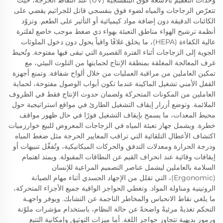
وحدات التعقيم بالأشعة فوق البنفسجية (UV) عند النقاط الحرجة، حيث
تتعرّض الزجاجات والمياه لضوء فوق بنفسجي قاتل للجراثيم يقضي على
الكائنات الدقيقة دون إضافة مواد كيميائية أو التأثير على الطعم. وتزوّد
أنظمة ترشيح الهواء مناطق التعبئة بهواء ذي ضغط موجب خاضع لفلترة
عالية الكفاءة (HEPA)، ما يخلق غلافًا واقياً يحول دون دخول الملوثات
الجوية إلى الزجاجات أثناء الفترة القصيرة التي تبقى فيها مفتوحة. وتُحيط
غرف المعالجة المغلقة بمنطقة الإنتاج لحمايتها من التلوث البيئي، مع
تمكين العاملين من مراقبة العمليات من خلال ألواح شفافة. وتمنع أجهزة
القفل الأمني تشغيل الماكينة عندما تكون أبواب الوصول مفتوحة، لحماية
العاملين من المكونات المتحركة ولضمان حدوث الإنتاج فقط في الظروف
الملائمة. وتوضع أزرار إيقاف التشغيل الطارئ في مواقع استراتيجية حول
محيط المعدات، ما يسمح بإيقاف التشغيل فورًا في حال ظهور مواقف
خطرة. ويشمل جهاز تعبئة المياه في الزجاجات المعروض للبيع خوارزميات
اكتشاف الأعطال التلقائية التي تراقب المعايير الحرجة مثل ضغط المياه
ودرجة الحرارة ومعدلات التدفق والحركات الميكانيكية، وتُفعِّل تنبيهات أو
إيقافات وقائية عند انحراف القيم عن النطاقات المقبولة. ويمتد اهتمام
السلامة بالعاملين ليشمل عناصر التصميم المراعية للإنسان
(Ergonomic)، التي تقلل من الإجهاد الجسدي أثناء مهام الصيانة
الروتينية ومناولة المواد. وتغطي الحواجز الواقية جميع الأجزاء المتحركة،
ما يلغي نقاط الانحباس والمخاطر الناجمة عن التشابك. ويوفر واجهـة
التحكم تغذيةً مرئيةً واضحةً عن حالة النظام، باستخدام مؤشرات ملوّنة
ورموز بديهية تتجاوز حواجز اللغة. أما ميزات التوثيق وإمكانية التتبع