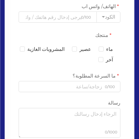
الهاتف/ واتس اب
الكود
0/100
منتجك
ماء
عصير
المشروبات الغازية
آخر
ما السرعة المطلوبة؟
0/100
رسالة
0/1000