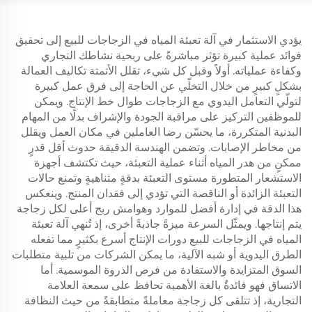
يؤدي الاستثمار في آلة تعبئة المياه في الزجاجات للبيع إلى تحقيق
فوائد عملية كبيرة تؤثر مباشرةً على ربحية نشاطك التجاري
وكفاءة عملياته. أولاً وقبل كل شيء، تقلل الأتمتة تكاليف العمالة
بشكلٍ كبيرٍ من خلال التخلّي عن الحاجة إلى فرق عمل كبيرة
لتولّي التعامل اليدوي مع الزجاجات طوال خط الإنتاج. ويمكن
للموظفين التركيز على مراقبة الجودة والإشراف بدلًا من المهام
البدنية المتكررة، ما يحسّن رضا العاملين في مكان العمل ويقلل
من مخاطر الإصابات. وتضمن الهندسة الدقيقة حدوث أقل قدرٍ
ممكنٍ من هدر المياه أثناء عملية التعبئة، حيث تكتشف أجهزة
الاستشعار المتطورة مستوى التعبئة بدقةٍ متناهيةٍ وتمنع حالات
التعبئة الزائدة أو الناقصة التي تؤدي إلى فقدان المنتج. وينعكس
هذا الدقة في إدارة أفضل للموارد وهوامش ربح أعلى لكل زجاجة
يتم إنتاجها. ويمثّل السرعة ميزةً جاذبةً أخرى، إذ تُنهي آلة تعبئة
المياه في الزجاجات للبيع دورات الإنتاج أسرع بكثيرٍ مما تفعله
الطرق اليدوية أو شبه الآلية، ما يمكن الشركات من تلبية متطلبات
السوق المتزايدة والاستفادة من فرص الذروة الموسمية. أما
الاتساق فهو فائدةٌ بالغة الأهمية تحافظ على سمعة العلامة
التجارية، إذ تتلقى كل زجاجة معاملةً متطابقةً من حيث النظافة