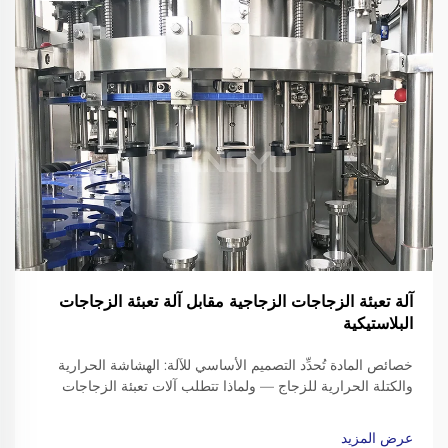
آلة تعبئة الزجاجات الزجاجية مقابل آلة تعبئة الزجاجات
البلاستيكية
خصائص المادة تُحدِّد التصميم الأساسي للآلة: الهشاشة الحرارية
والكتلة الحرارية للزجاج — ولماذا تتطلب آلات تعبئة الزجاجات
الزجاجية إطارات مُعزَّزة، وناقلات مُخفِّفة للصدمات، وأجهزة قبض
دقيقة لتثبيت أعناق الزجاجات. التعامل مع الزجاجات الزجاجية يعني
عرض المزيد