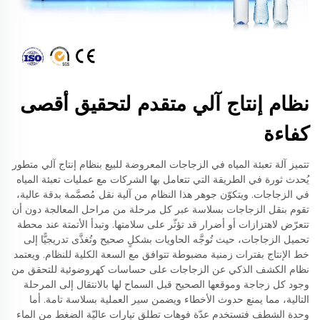
نظام إنتاج آلي متقدم لتحقيق أقصى
كفاءة
تتميز آلة تعبئة المياه في الزجاجات المعروضة للبيع بنظام إنتاج آلي متطور
يُحدث ثورة في الطريقة التي تتعامل بها الشركات مع عمليات تعبئة المياه
في الزجاجات. ويتكوّن جوهر هذا النظام من آلية نقل مُصمَّمة بدقة عالية،
تقوم بنقل الزجاجات بسلاسة عبر كل مرحلة من مراحل المعالجة دون أن
تتعرّض لاهتزازات أو أضرار قد تؤثّر على سلامتها. وتبدأ الأتمتة عند محطة
تحميل الزجاجات، حيث تُوجَّه الحاويات بشكلٍ صحيح وتُغذَّى تدريجيًّا إلى
خط الإنتاج بفترات زمنية مضبوطة تتوافق مع السعة الكلية للنظام. ويعتمد
نظام الكشف الذكي عن الزجاجات على حساسات كهروضوئية للتحقق من
وجود كل زجاجة وموقعها الصحيح قبل السماح لها بالانتقال إلى المرحلة
التالية، مما يمنع حدوث الأخطاء ويضمن سير العملية بسلاسة تامة. أما
وحدة الشطف فتستخدم عدّة فوهات تطلق تيارات عاليّة الضغط من الماء