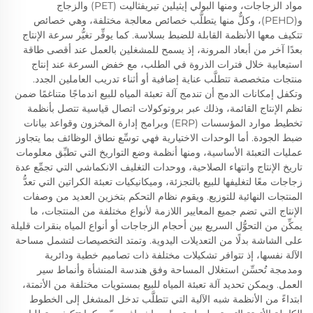
مواد الزجاجات، ومنها البولي إيثيلين تيريفثاليت (PET) والزجاج
و(PEHD)، وكلٌّ منها يتطلَّب خصائص معالجة مختلفة، وهي خصائص
تتكيف معها الأنظمة القابلة للضبط بسلاسة. كما يوفِّر تغيُّر سرعة الإنتاج
بعدًا آخر من أبعاد المرونة، إذ يسمح للمشغلين بالعمل عند أقصى طاقة
استيعابية خلال فترات الذروة في الطلب، مع خفض السرعة عند إنتاج
منتجات متخصصة تتطلَّب عناية إضافية أو أثناء تدريب العاملين الجدد.
وتكفل إمكانات الدمج أن تندمج آلة تعبئة المياه للبيع اندماجًا متناغمًا ضمن
نظم الإنتاج القائمة، وذلك عبر بروتوكولات اتصال قياسية تتصل بأنظمة
تخطيط موارد المؤسسات (ERP) وبرامج إدارة المخزون وقواعد بيانات
ضبط الجودة. أما الوحدات الاختيارية فهي توسِّع نطاق الوظائف بما يتجاوز
عمليات التعبئة الأساسية، ومنها أنظمة وضع التواريخ التي تطبِّق معلومات
تاريخ الإنتاج وانتهاء الصلاحية، ووحدات التغليف الانكماشي التي تجمِّع عدة
زجاجات معًا لتغليفها للبيع بالتجزئة، وميكانيكيات تعبئة الكراتين التي تعدُّ
المنتجات النهائية للتوزيع. ويقوم نظام التحكم بتخزين العديد من وصفات
الإنتاج التي تضم جميع المعايير اللازمة لأنواع مختلفة من المنتجات، ما
يمكِّن من التحوُّل السريع بين أحجام الزجاجات أو أنواع المياه بنقرات قليلة
على الشاشة بدلًا من التعديلات اليدوية. وتمتد التخصيصات لتشمل مساحة
الآلة نفسها، إذ تتوافر تشكيلات مختلفة ذات تصاميم خطية ودائرية
ومدمجة تُحسِّن استغلال المساحة وفق هندسة المنشأة وأنماط سير
العمل. ويمكن تحديد آلة تعبئة المياه للبيع بمستويات مختلفة من الأتمتة،
ابتداءً من الأنظمة شبه الآلية التي تتطلَّب تدخل المشغل إلى الخطوط