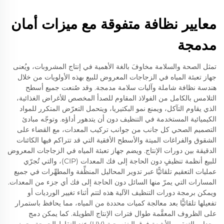
معايير نظافة متفوقة مع ميزات أمان
مدمجة
تمثل الصحة والسلامة مخاوفَ بالغة الأهمية في إنتاج المشروبات، ويُعنى
جهاز تعبئة المياه في الزجاجات المعروض للبيع بهذه الأولويات من خلال
هندسة نظافة شاملة وآليات سلامة مدمجة. وقد صُنعت جميع أسطح
التلامس بالكامل من الفولاذ المقاوم للصدأ المخصص للأغراض الغذائية،
الذي يقاوم التآكل، ويمنع نمو البكتيريا، ويتحمل التعرّض المتكرر للمواد
الكيميائية المستخدمة في التنظيف دون أن يتدهور أداؤه. وتوجّه مبادئ
التصميم الصحي كل جانب من جوانب تركيب المعدات، مع القضاء على
الشقوق والفراغات الميتة والأسطح الأفقية التي قد تتراكم فيها الكائنات
الدقيقة بين دورات الإنتاج. ويضم جهاز تعبئة المياه في الزجاجات المعروض
للبيع أنظمة تنظيفٍ دون الحاجة إلى فك المعدات (CIP)، والتي تُجرّي
عمليات التعقيم تلقائيًّا عبر تدوير المحاليل المنظِّفة والمطهِّرات في جميع
المسارات التي يمرّ منها السائل دون الحاجة إلى فك أي جزء من المعدات.
ويمكن برمجة دورات التنظيف الآلية هذه لتتم أثناء تغيير الورديات أو
تفعيلها تلقائيًّا بعد معالجة كميات محددة من المياه، مما يحافظ باستمرار
على الظروف المعقَّمة طوال فترات الإنتاج الطويلة. كما يمكن دمج