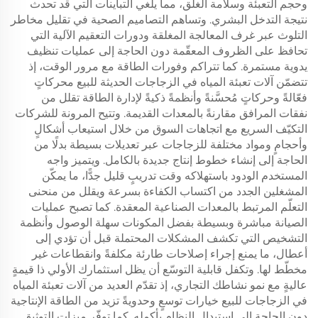
وحجم التعبئة وسلامة الغلق، مما يلغي التباينات التي قد تحدث
نتيجة التدخل البشري. وتساهم التصاميم الصحية في تقليل مخاطر
التلوث عبر غرف المعالجة المغلقة ودورات التعقيم الآلية التي
تحافظ على الظروف المعقّمة دون الحاجة إلى عمليات تنظيف
يدوية مستمرة. كما تتراكم وفورات الطاقة مع مرور الوقت، إذ
تتضمّن آلات تعبئة المياه في الزجاجات الحديثة للبيع محركاتٍ
فعّالةً وحركاتٍ مُحسَّنةً وأنظمةً ذكيةً لإدارة الطاقة تقلل من
نفقات المرافق مقارنةً بالمعدات القديمة. وتتيح المرونة للشركات
التكيّف السريع مع اتجاهات السوق من خلال استيعاب أشكالٍ
وأحجامٍ ومواد مختلفة للزجاجات عبر تعديلات بسيطة بدلًا من
الحاجة إلى إنشاء خطوط إنتاج جديدة بالكامل. ويتميز واجه
المستخدم الودود باستهلاكه وقت تدريبٍ قليل جدًّا، ما يمكّن
المشغلين الجدد من اكتساب الكفاءة بسرعة ويقلل من منحنى
التعلّم المرتبط بالمعدات الصناعية المعقدة. كما تصبح عمليات
الصيانة مباشرة وبسيطة بفضل المكونات سهلة الوصول وأنظمة
التشخيص التي تكشف المشكلات المحتملة قبل أن تؤدي إلى
أعطال، ما يمنع إجراء إصلاحات طارئة مكلفةً وانقطاعات غير
مخطّط لها. وتكفل قابلية التوسّع أن يظل استثمارك الأولي ذا قيمةٍ
عاليةٍ مع نمو نشاطك التجاري، إذ تقدّم العديد من آلات تعبئة المياه
في الزجاجات للبيع خيارات توسعٍ وحدويةً تزيد من الطاقة الإنتاجية
دون الحاجة إلى استبدال النظام بأكمله. كما توفّر ميزات التوثيق