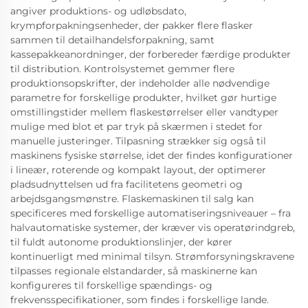
angiver produktions- og udløbsdato,
krympforpakningsenheder, der pakker flere flasker
sammen til detailhandelsforpakning, samt
kassepakkeanordninger, der forbereder færdige produkter
til distribution. Kontrolsystemet gemmer flere
produktionsopskrifter, der indeholder alle nødvendige
parametre for forskellige produkter, hvilket gør hurtige
omstillingstider mellem flaskestørrelser eller vandtyper
mulige med blot et par tryk på skærmen i stedet for
manuelle justeringer. Tilpasning strækker sig også til
maskinens fysiske størrelse, idet der findes konfigurationer
i lineær, roterende og kompakt layout, der optimerer
pladsudnyttelsen ud fra facilitetens geometri og
arbejdsgangsmønstre. Flaskemaskinen til salg kan
specificeres med forskellige automatiseringsniveauer – fra
halvautomatiske systemer, der kræver vis operatørindgreb,
til fuldt autonome produktionslinjer, der kører
kontinuerligt med minimal tilsyn. Strømforsyningskravene
tilpasses regionale elstandarder, så maskinerne kan
konfigureres til forskellige spændings- og
frekvensspecifikationer, som findes i forskellige lande.