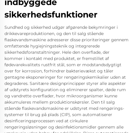
indbyggede
sikkerhedsfunktioner
Sundhed og sikkerhed udgør afgørende bekymringer i
drikkevareproduktionen, og den til salg stående
flaskevandsmaskine adresserer disse prioriteringer gennem
omfattende hygiejningsteknik og integrerede
sikkerhedsforanstaltninger. Hele den overflade, der
kommer i kontakt med produktet, er fremstillet af
fødevarekvalitets rustfrit stål, som er modstandsdygtigt
over for korrosion, forhindrer bakterievækst og tåler
gentagne eksponeringer for rengøringskemikalier uden at
degraderes. Sanitære designprincipper styrer alle aspekter
af udstyrets konfiguration og eliminerer spalter, døde rum
og vandrette overflader, hvor mikroorganismer kunne
akkumuleres mellem produktionskørsler. Den til salg
stående flaskevandsmaskine er udstyret med rengørings-
systemer til brug på plads (CIP), som automatiserer
desinficeringsprocessen ved at cirkulere
rengøringsløsninger og desinfektionsmidler gennem alle