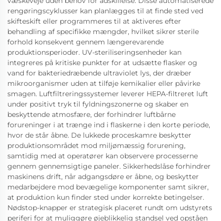
væskeveje uden behov for adskillelse. Disse automatiserede
rengøringscyklusser kan planlægges til at finde sted ved
skifteskift eller programmeres til at aktiveres efter
behandling af specifikke mængder, hvilket sikrer sterile
forhold konsekvent gennem længerevarende
produktionsperioder. UV-steriliseringsenheder kan
integreres på kritiske punkter for at udsætte flasker og
vand for bakteriedræbende ultraviolet lys, der dræber
mikroorganismer uden at tilføje kemikalier eller påvirke
smagen. Luftfiltreringssystemer leverer HEPA-filtreret luft
under positivt tryk til fyldningszonerne og skaber en
beskyttende atmosfære, der forhindrer luftbårne
forureninger i at trænge ind i flaskerne i den korte periode,
hvor de står åbne. De lukkede proceskamre beskytter
produktionsområdet mod miljømæssig forurening,
samtidig med at operatører kan observere processerne
gennem gennemsigtige paneler. Sikkerhedslåse forhindrer
maskinens drift, når adgangsdøre er åbne, og beskytter
medarbejdere mod bevægelige komponenter samt sikrer,
at produktion kun finder sted under korrekte betingelser.
Nødstop-knapper er strategisk placeret rundt om udstyrets
periferi for at muliggøre øjeblikkelig standsel ved opståen