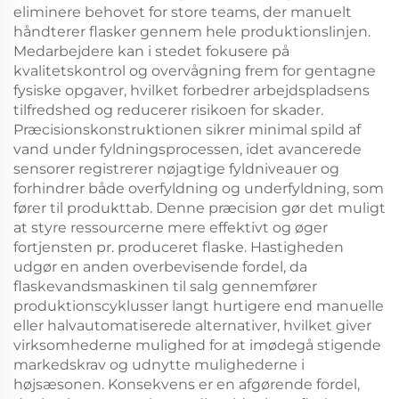
eliminere behovet for store teams, der manuelt
håndterer flasker gennem hele produktionslinjen.
Medarbejdere kan i stedet fokusere på
kvalitetskontrol og overvågning frem for gentagne
fysiske opgaver, hvilket forbedrer arbejdspladsens
tilfredshed og reducerer risikoen for skader.
Præcisionskonstruktionen sikrer minimal spild af
vand under fyldningsprocessen, idet avancerede
sensorer registrerer nøjagtige fyldniveauer og
forhindrer både overfyldning og underfyldning, som
fører til produkttab. Denne præcision gør det muligt
at styre ressourcerne mere effektivt og øger
fortjensten pr. produceret flaske. Hastigheden
udgør en anden overbevisende fordel, da
flaskevandsmaskinen til salg gennemfører
produktionscyklusser langt hurtigere end manuelle
eller halvautomatiserede alternativer, hvilket giver
virksomhederne mulighed for at imødegå stigende
markedskrav og udnytte mulighederne i
højsæsonen. Konsekvens er en afgørende fordel,