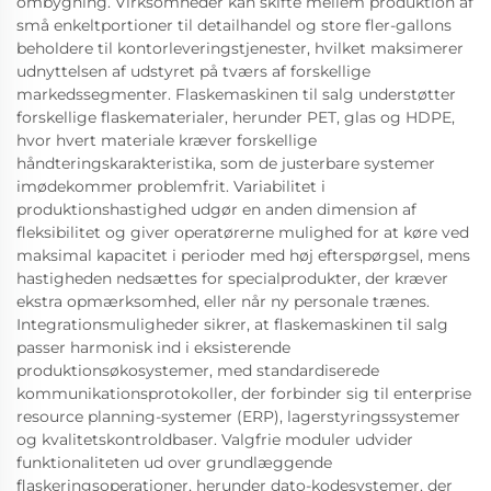
ombygning. Virksomheder kan skifte mellem produktion af
små enkeltportioner til detailhandel og store fler-gallons
beholdere til kontorleveringstjenester, hvilket maksimerer
udnyttelsen af udstyret på tværs af forskellige
markedssegmenter. Flaskemaskinen til salg understøtter
forskellige flaskematerialer, herunder PET, glas og HDPE,
hvor hvert materiale kræver forskellige
håndteringskarakteristika, som de justerbare systemer
imødekommer problemfrit. Variabilitet i
produktionshastighed udgør en anden dimension af
fleksibilitet og giver operatørerne mulighed for at køre ved
maksimal kapacitet i perioder med høj efterspørgsel, mens
hastigheden nedsættes for specialprodukter, der kræver
ekstra opmærksomhed, eller når ny personale trænes.
Integrationsmuligheder sikrer, at flaskemaskinen til salg
passer harmonisk ind i eksisterende
produktionsøkosystemer, med standardiserede
kommunikationsprotokoller, der forbinder sig til enterprise
resource planning-systemer (ERP), lagerstyringssystemer
og kvalitetskontroldbaser. Valgfrie moduler udvider
funktionaliteten ud over grundlæggende
flaskeringsoperationer, herunder dato-kodesystemer, der