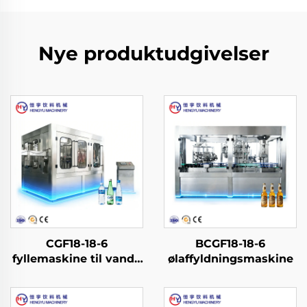
Nye produktudgivelser
CGF18-18-6
BCGF18-18-6
fyllemaskine til vand i
ølaffyldningsmaskine
PET-flasker