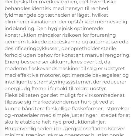
der beskytter mærkeværdien, idet hver flaske
behandles identisk med hensyn til renhed,
fyldmængde og tætheden af låget, hvilket
eliminerer variationer, der opstår ved menneskelig
indblanding. Den hygiejnisk optimerede
konstruktion mindsker risikoen for forurening
gennem lukkede proceskamre og automatiserede
desinficeringcyklusser, der opretholder sterile
forhold uden behov for konstant manuel rengøring.
Energibesparelser akkumuleres over tid, da
moderne flaskevandsmaskiner til salg er udstyret
med effektive motorer, optimerede bevægelser og
intelligente strømstyringssystemer, der reducerer
energiudgifterne i forhold til ældre udstyr.
Fleksibiliteten gør det muligt for virksomheder at
tilpasse sig markedstendenser hurtigt ved at
kunne håndtere forskellige flaskeformer, -størrelser
og -materialer med simple justeringer i stedet for at
skulle etablere helt nye produktionslinjer.
Brugervenligheden i brugergrænsefladen kræver
minimal træning, så nye operatører hurtigt opnår