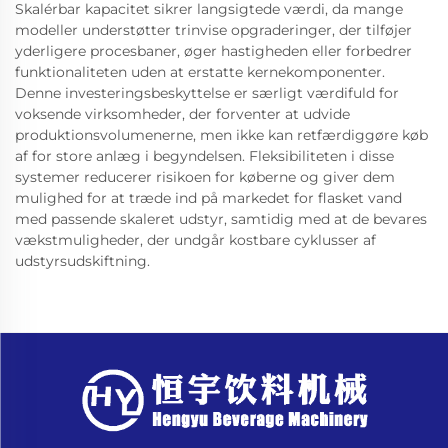
Skalérbar kapacitet sikrer langsigtede værdi, da mange
modeller understøtter trinvise opgraderinger, der tilføjer
yderligere procesbaner, øger hastigheden eller forbedrer
funktionaliteten uden at erstatte kernekomponenter.
Denne investeringsbeskyttelse er særligt værdifuld for
voksende virksomheder, der forventer at udvide
produktionsvolumenerne, men ikke kan retfærdiggøre køb
af for store anlæg i begyndelsen. Fleksibiliteten i disse
systemer reducerer risikoen for køberne og giver dem
mulighed for at træde ind på markedet for flasket vand
med passende skaleret udstyr, samtidig med at de bevares
vækstmuligheder, der undgår kostbare cyklusser af
udstyrsudskiftning.