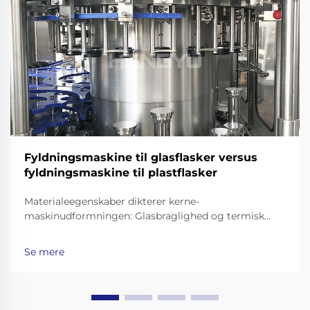
Fyldningsmaskine til glasflasker versus
fyldningsmaskine til plastflasker
Materialeegenskaber dikterer kerne-
maskinudformningen: Glasbraglighed og termisk
masse – hvorfor glasflaskemaskiner kræver
forstærkede rammer, støddæmpede transportbånd
Se mere
og præcisionsgrebere til flaskehalse. At arbejde med
glasflasker betyder at gå ud over...