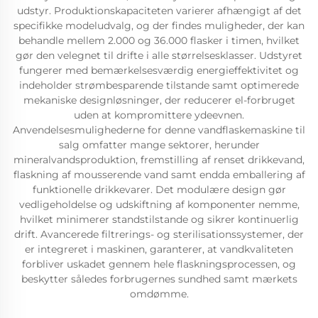
udstyr. Produktionskapaciteten varierer afhængigt af det
specifikke modeludvalg, og der findes muligheder, der kan
behandle mellem 2.000 og 36.000 flasker i timen, hvilket
gør den velegnet til drifte i alle størrelsesklasser. Udstyret
fungerer med bemærkelsesværdig energieffektivitet og
indeholder strømbesparende tilstande samt optimerede
mekaniske designløsninger, der reducerer el-forbruget
uden at kompromittere ydeevnen.
Anvendelsesmulighederne for denne vandflaskemaskine til
salg omfatter mange sektorer, herunder
mineralvandsproduktion, fremstilling af renset drikkevand,
flaskning af mousserende vand samt endda emballering af
funktionelle drikkevarer. Det modulære design gør
vedligeholdelse og udskiftning af komponenter nemme,
hvilket minimerer standstilstande og sikrer kontinuerlig
drift. Avancerede filtrerings- og sterilisationssystemer, der
er integreret i maskinen, garanterer, at vandkvaliteten
forbliver uskadet gennem hele flaskningsprocessen, og
beskytter således forbrugernes sundhed samt mærkets
omdømme.