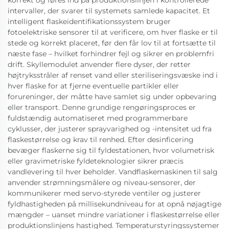
korrekt og føres ind på produktionslinjen i kontrollerede
intervaller, der svarer til systemets samlede kapacitet. Et
intelligent flaskeidentifikationssystem bruger
fotoelektriske sensorer til at verificere, om hver flaske er til
stede og korrekt placeret, før den får lov til at fortsætte til
næste fase – hvilket forhindrer fejl og sikrer en problemfri
drift. Skyllemodulet anvender flere dyser, der retter
højtryksstråler af renset vand eller steriliseringsvæske ind i
hver flaske for at fjerne eventuelle partikler eller
forureninger, der måtte have samlet sig under opbevaring
eller transport. Denne grundige rengøringsproces er
fuldstændig automatiseret med programmerbare
cyklusser, der justerer sprayvarighed og -intensitet ud fra
flaskestørrelse og krav til renhed. Efter desinficering
bevæger flaskerne sig til fyldestationen, hvor volumetrisk
eller gravimetriske fyldeteknologier sikrer præcis
vandlevering til hver beholder. Vandflaskemaskinen til salg
anvender strømningsmålere og niveau-sensorer, der
kommunikerer med servo-styrede ventiler og justerer
fyldhastigheden på millisekundniveau for at opnå nøjagtige
mængder – uanset mindre variationer i flaskestørrelse eller
produktionslinjens hastighed. Temperaturstyringssystemer