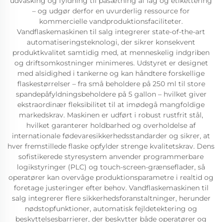
udvasking og fyldning til påsætning af låg og etikettering
– og udgør derfor en uvurderlig ressource for
kommercielle vandproduktionsfaciliteter.
Vandflaskemaskinen til salg integrerer state-of-the-art
automatiseringsteknologi, der sikrer konsekvent
produktkvalitet samtidig med, at menneskelig indgriben
og driftsomkostninger minimeres. Udstyret er designet
med alsidighed i tankerne og kan håndtere forskellige
flaskestørrelser – fra små beholdere på 250 ml til store
spandepåfyldningsbeholdere på 5 gallon – hvilket giver
ekstraordinær fleksibilitet til at imødegå mangfoldige
markedskrav. Maskinen er udført i robust rustfrit stål,
hvilket garanterer holdbarhed og overholdelse af
internationale fødevaresikkerhedsstandarder og sikrer, at
hver fremstillede flaske opfylder strenge kvalitetskrav. Dens
sofistikerede styresystem anvender programmerbare
logikstyringer (PLC) og touch-screen-grænseflader, så
operatører kan overvåge produktionsparametre i realtid og
foretage justeringer efter behov. Vandflaskemaskinen til
salg integrerer flere sikkerhedsforanstaltninger, herunder
nødstopfunktioner, automatisk fejldetektering og
beskyttelsesbarrierer, der beskytter både operatører og