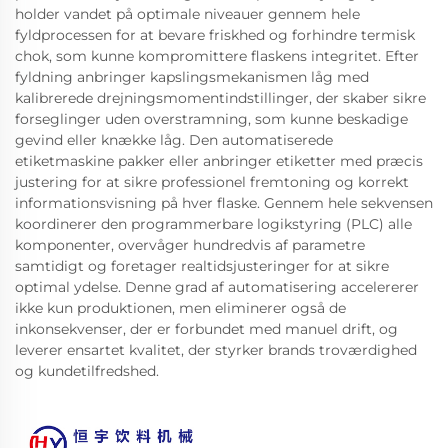
holder vandet på optimale niveauer gennem hele
fyldprocessen for at bevare friskhed og forhindre termisk
chok, som kunne kompromittere flaskens integritet. Efter
fyldning anbringer kapslingsmekanismen låg med
kalibrerede drejningsmomentindstillinger, der skaber sikre
forseglinger uden overstramning, som kunne beskadige
gevind eller knække låg. Den automatiserede
etiketmaskine pakker eller anbringer etiketter med præcis
justering for at sikre professionel fremtoning og korrekt
informationsvisning på hver flaske. Gennem hele sekvensen
koordinerer den programmerbare logikstyring (PLC) alle
komponenter, overvåger hundredvis af parametre
samtidigt og foretager realtidsjusteringer for at sikre
optimal ydelse. Denne grad af automatisering accelererer
ikke kun produktionen, men eliminerer også de
inkonsekvenser, der er forbundet med manuel drift, og
leverer ensartet kvalitet, der styrker brands troværdighed
og kundetilfredshed.