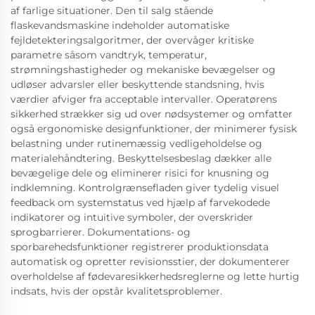
af farlige situationer. Den til salg stående
flaskevandsmaskine indeholder automatiske
fejldetekteringsalgoritmer, der overvåger kritiske
parametre såsom vandtryk, temperatur,
strømningshastigheder og mekaniske bevægelser og
udløser advarsler eller beskyttende standsning, hvis
værdier afviger fra acceptable intervaller. Operatørens
sikkerhed strækker sig ud over nødsystemer og omfatter
også ergonomiske designfunktioner, der minimerer fysisk
belastning under rutinemæssig vedligeholdelse og
materialehåndtering. Beskyttelsesbeslag dækker alle
bevægelige dele og eliminerer risici for knusning og
indklemning. Kontrolgrænsefladen giver tydelig visuel
feedback om systemstatus ved hjælp af farvekodede
indikatorer og intuitive symboler, der overskrider
sprogbarrierer. Dokumentations- og
sporbarehedsfunktioner registrerer produktionsdata
automatisk og opretter revisionsstier, der dokumenterer
overholdelse af fødevaresikkerhedsreglerne og lette hurtig
indsats, hvis der opstår kvalitetsproblemer.