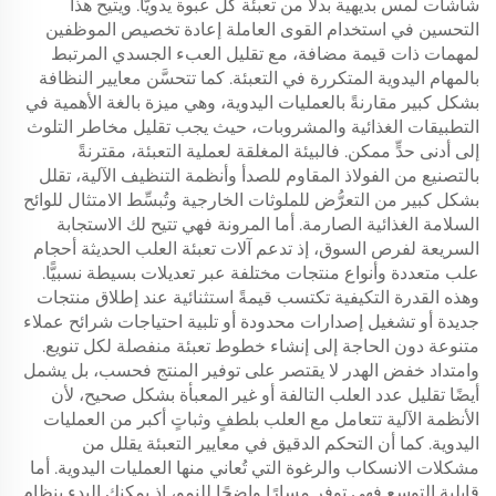
شاشات لمس بديهية بدلًا من تعبئة كل عبوة يدويًّا. ويتيح هذا
التحسين في استخدام القوى العاملة إعادة تخصيص الموظفين
لمهمات ذات قيمة مضافة، مع تقليل العبء الجسدي المرتبط
بالمهام اليدوية المتكررة في التعبئة. كما تتحسَّن معايير النظافة
بشكل كبير مقارنةً بالعمليات اليدوية، وهي ميزة بالغة الأهمية في
التطبيقات الغذائية والمشروبات، حيث يجب تقليل مخاطر التلوث
إلى أدنى حدٍّ ممكن. فالبيئة المغلقة لعملية التعبئة، مقترنةً
بالتصنيع من الفولاذ المقاوم للصدأ وأنظمة التنظيف الآلية، تقلل
بشكل كبير من التعرُّض للملوثات الخارجية وتُبسِّط الامتثال للوائح
السلامة الغذائية الصارمة. أما المرونة فهي تتيح لك الاستجابة
السريعة لفرص السوق، إذ تدعم آلات تعبئة العلب الحديثة أحجام
علب متعددة وأنواع منتجات مختلفة عبر تعديلات بسيطة نسبيًّا.
وهذه القدرة التكيفية تكتسب قيمةً استثنائية عند إطلاق منتجات
جديدة أو تشغيل إصدارات محدودة أو تلبية احتياجات شرائح عملاء
متنوعة دون الحاجة إلى إنشاء خطوط تعبئة منفصلة لكل تنويع.
وامتداد خفض الهدر لا يقتصر على توفير المنتج فحسب، بل يشمل
أيضًا تقليل عدد العلب التالفة أو غير المعبأة بشكل صحيح، لأن
الأنظمة الآلية تتعامل مع العلب بلطفٍ وثباتٍ أكبر من العمليات
اليدوية. كما أن التحكم الدقيق في معايير التعبئة يقلل من
مشكلات الانسكاب والرغوة التي تُعاني منها العمليات اليدوية. أما
قابلية التوسع فهي توفر مسارًا واضحًا للنمو، إذ يمكنك البدء بنظام