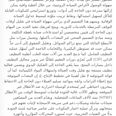
سهولة الوصول لأغراض الصيانة الروتينية، من خلال أغطية واقية يمكن
إزالتها بسرعة دون الحاجة إلى أدوات، وتوزيع استراتيجي للمكونات القابلة
للتآكل لتسهيل استبدالها، ونقاط تزييت ملوّنة لتبسيط جداول الصيانة
الوقائية. ويسهم هذا التصميم الذي يراعي سهولة الصيانة في تقليل أوقات
التوقف المرتبطة بالخدمات الدورية، ويتيح لفريقك تنفيذ العديد من المهام
دون الحاجة إلى فنيين متخصصين أو استدعاءات صيانة باهظة التكلفة.
وتمتد مبادئ التصميم الصحي عبر المعدات بأكملها، وتشمل ميزات مثل
الأسطح المائلة التي تمنع تراكم السوائل، وتقليل الشقوق إلى أدنى حدٍّ
ممكن حيث قد تستوطن البكتيريا، واللحامات الناعمة التي تُسهّل عملية
التنظيف الشامل. كما تدمج العديد من آلات تعبئة العلب أنظمة التنظيف
الذاتي (CIP) التي تُجرّي دورات التعقيم تلقائيًّا عبر تدوير محاليل التنظيف
داخل مسارات المنتج، مما يلغي الحاجة إلى التفكيك اليدوي ويضمن فعالية
تنظيف متسقة مع تقليل وقت العمالة واستهلاك المواد الكيميائية. كما أن
فوائد الموثوقية لا تقل أهميةً في تخطيط الإنتاج، إذ إن المعدات الموثوقة
تتيح إعطاء التزامات واثقة بمواعيد تسليم العملاء دون الحاجة إلى الاحتفاظ
بمخزون احتياطي كبير يُستخدم كوسيلة احترازية ضد الأعطال غير
المتوقعة. وتظهر الآلات عالية الجودة قياسات لمتوسط الوقت بين الأعطال
(MTBF) تمتد لآلاف الساعات التشغيلية، ويقدّم العديد من المصنّعين
ضمانات شاملة وشبكات دعم فني سريعة الاستجابة لإثبات ثقتهم في
منتجاتهم. وتركّز عملية اختيار المكونات على عناصر صناعية مُثبتة الجودة
بدلًا من التقنيات التجريبية، حيث تُستورد المحركات المؤازرة وأجهزة