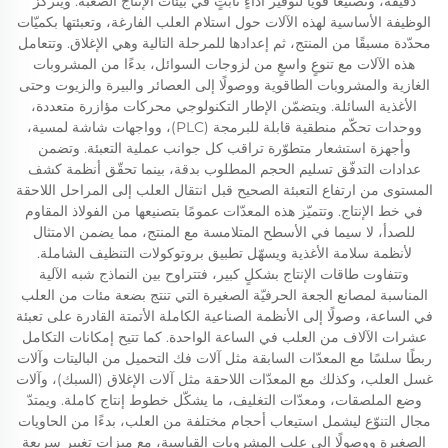
دقيقة، وتصنيعًا قويًّا لتوفير أداءٍ ثابتٍ في بيئات الإنتاج الصعبة. ويتركّز
الوظيفة الأساسية لهذه الآلات حول استلام العلب الفارغة، وتعبئتها بكميّات
محدّدة مسبقًا من المنتج، ثم إعدادها للمرحلة التالية وهي الإغلاق. وتتعامل
هذه الآلات مع تنوعٍ واسعٍ من لزوجات السوائل، بدءًا من المشروبات
الغازية والمشروبات الطاقوية ووصولًا إلى العصائر والبيرة والزيوت وحتى
الأغذية السائلة. ويتضمّن الإطار التكنولوجي محركات مؤازرة متعددة،
ووحدات تحكّم منطقية قابلة للبرمجة (PLC)، وواجهات شاشة لمسية،
وأجهزة استشعار متطوّرة تراقب كل جوانب عملية التعبئة. وتضمن
عدادات التدفّق تسليم الحجم المطلوب بدقة، بينما تحقّق أنظمة كشف
المستوى من ارتفاع التعبئة الصحيح قبل انتقال العلب إلى المراحل اللاحقة
في خط الإنتاج. وتتميّز هذه المعدّات عمومًا بتصنيعها من الفولاذ المقاوم
للصدأ، لا سيما في الأسطح المتلامسة مع المنتج، مما يضمن الامتثال
لأنظمة سلامة الأغذية ويسهّل تطبيق بروتوكولات التنظيف الشاملة.
وتتفاوت طاقات الإنتاج بشكلٍ كبير، فتتراوح بين النماذج شبه الآلية
المناسبة لمصانع الجعة الحرفيّة الصغيرة التي تنتج بضعة مئات من العلب
في الساعة، وصولًا إلى الأنظمة الصناعية الكاملة الأتمتة القادرة على تعبئة
عشرات الآلاف من العلب في الساعة الواحدة. كما تتيح إمكانات التكامل
ربطًا سلسًا مع المعدّات السابقة مثل آلات فك التحميل من الباليتات وآلات
غسل العلب، وكذلك مع المعدّات اللاحقة مثل آلات الإغلاق (السبك)، وآلات
وضع الملصقات، ومعدّات التغليف، ما يشكّل خطوط إنتاج كاملة. ويمتدّ
مجال التنوّع ليشمل استيعاب أحجام مختلفة من العلب، بدءًا من الحاويات
الصغيرة ووصولًا إلى علب المشروبات القياسية، مع ميزات تغيير سريعة