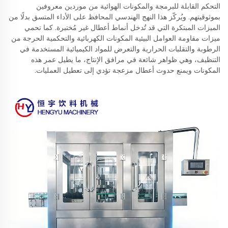
التحكم القابلة للبرمجة والمكونات الهوائية من موردين معروفين
بموثوقيتهم. ويُركّز هذا النهج الهندسي المحافظ على الأداء المتسق بدلًا من
الميزات المبتكرة التي قد تُدخل أنماط أعطال غير مُختبرة. كما تحمي
ميزات مقاومة العوامل البيئية المكونات الكهربائية والتحكمية الحرجة من
الرطوبة والتقلبات الحرارية والتعرض للمواد الكيميائية المستخدمة في
التنظيف، وهي ظواهر شائعة في مرافق الإنتاج، ما يطيل عمر هذه
المكونات ويمنع حدوث أعطال مزعجة تؤدي إلى تعطيل العمليات.