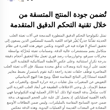
تُضمن جودة المنتج المتسقة من
خلال تقنية التحكم الدقيق المتقدمة
تمثل تكنولوجيا التحكم الدقيق المتطورة المدمجة في آلات تعبئة العلب
الحديثة تقدُّمًا جذريًّا يُغيِّر قواعد اللعبة بالنسبة للمصنِّعين الذين يسعون إلى
تحقيق اتساقٍ لا هوادة فيه في الجودة. وتكمن جوهر هذه القدرة في نظام
متكامل يضم مستشعرات عالية الدقة، وصمامات تعبئة مُحرَّكة بواسطة
محركات سيرفو، وخوارزميات رصد فوري تعمل معًا لتحقيق أحجام دقيقة
بدرجة تكرارٍ استثنائية. وعلى عكس الأنظمة الميكانيكية التقليدية التي
تعتمد على أزمنة ثابتة ومعدلات تدفُّق محددة مسبقًا، فإن آلات تعبئة العلب
المعاصرة توظِّف حلقات تغذية راجعة ذكية تقوم باستمرارٍ بضبط معايير
التعبئة استنادًا إلى النتائج المقاسة فعليًّا. ويتيح هذا النهج الديناميكي
التعويض عن المتغيرات مثل تقلبات درجة حرارة المنتج، والتغيرات في
ضغط الإمداد، بل وحتى الاختلافات الطفيفة في أبعاد العلب الفردية التي
كانت ستُخلُّ بدقة التعبئة لولا ذلك. أما الآثار العملية لهذه التكنولوجيا فهي
بالغة الأهمية لعملياتكم، إذ يحصل كل علبة على الحجم المستهدف بدقة
ضمن حدود التسامح المقاسة بالمليلترات، وليس ضمن النطاقات الأوسع
المعتادة في المعدات القديمة أو العمليات اليدوية. وهذه الدقة تنعكس