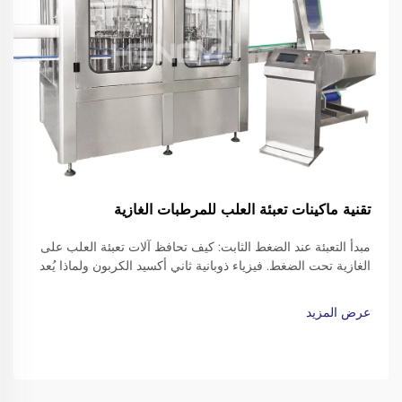
تقنية ماكينات تعبئة العلب للمرطبات الغازية
مبدأ التعبئة عند الضغط الثابت: كيف تحافظ آلات تعبئة العلب على
الغازية تحت الضغط. فيزياء ذوبانية ثاني أكسيد الكربون ولماذا يُعد
الضغط المعاكس أمراً لا غنى عنه. إن طريقة ذوبان ثاني أكسيد
الكربون في المشروبات تتبع أساساً ما نسميه «قانون هنري»...
عرض المزيد