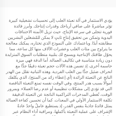
يؤدي الاستثمار في آلة تعبئة العلب إلى تحسينات تشغيلية كبيرة
تؤثر مباشرةً على صافي أرباحك وقدرات إنتاجك. وأبرز فائدة
فورية تتجلى في سرعة الإنتاج، حيث تزيل الأتمتة الاختناقات
اليدوية وتمكن من تحقيق إنتاجٍ ثابتٍ لا يمكن للمُشغلين البشريين
مطابقته أبدًا. وباعتمادك على النموذج الذي تختاره، يمكنك معالجة
ما يتراوح بين مئات العلب وعشرات الآلاف منها كل ساعة، مما
يحوّل طاقتك الإنتاجية ويسمح لك بتلبية متطلبات السوق المتزايدة
دون زيادة متناسبة في تكاليف العمالة. أما الدقة فهي ميزة
حاسمة أخرى، إذ تضمن هذه الآلات حجم تعبئة دقيقًا جدًّا مع
انحراف ضئيل جدًّا بين العلب الفردية. وهذه الثباتية تقلل من الهدر
الناتج عن التعبئة الزائدة (أي إعطاء زائد من المنتج)، الذي يكلفك
أموالًا بسبب هدر المنتج، وفي الوقت نفسه تمنع التعبئة الناقصة
التي قد تؤدي إلى مشكلات تنظيمية أو عدم رضا العملاء. وبمرور
الوقت، تُغطي المدخرات التراكمية الناتجة عن التعبئة الدقيقة
تكلفة الاستثمار الأولي في المعدات. كما أن تحسين كفاءة العمالة
يمثل فائدةً جاذبةً بنفس القدر، إذ يستطيع عاملٌ واحدٌ عادةً
الإشراف على عملية التعبئة بأكملها، ومراقبة أداء النظام عبر