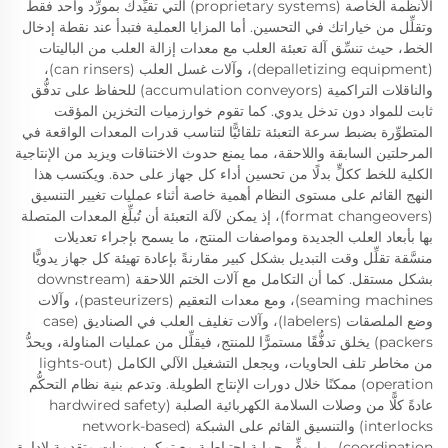
الأنظمة الخاصة (proprietary systems) التي تقيِّدك بمورِّد واحد فقط
وتقلِّل من خياراتك في التحسين. أما المزايا العملية فتبدأ عند نقطة إدخال
الخط، حيث تنسِّق آلة تعبئة العلب مع معدات إزالة العلب من الباليتات
(depalletizing equipment)، وآلات غسل العلب (can rinsers)،
والناقلات التراكمية (accumulation conveyors) للحفاظ على تدفُّق
ثابت للمواد دون تدخل يدوي. كما تقوم خوارزميات التخزين المؤقت
المتطوِّرة بضبط سرعة التعبئة تلقائيًّا لتناسب قدرات المعدات الواقعة في
المرحلتين السابقة واللاحقة، مما يمنع حدوث الاختناقات ويزيد من الإنتاجية
الكلية للخط ككلٍّ بدلًا من تحسين أداء كل جهاز على حدة. ويكتسب هذا
النهج القائم على مستوى النظام أهمية خاصة أثناء عمليات تغيير التنسيق
(format changeovers)، إذ يمكن لآلة التعبئة أن تُبلِّغ المعدات المتصلة
بها بأبعاد العلب الجديدة ومواصفات المنتج، ما يسمح بإجراء تعديلات
منسَّقة تقلِّل وقت التبديل بشكل كبير مقارنةً بإعادة تهيئة كل جهاز يدويًّا
بشكل مستقل. كما أن التكامل مع آلات الختم اللاحقة (downstream
seaming machines)، ومع معدات التعقيم (pasteurizers)، وآلات
وضع الملصقات (labelers)، وآلات تغليف العلب في الصناديق (case
packers) يخلق تدفُّقًا مستمرًّا للمنتج، فيقلِّل من عمليات المناولة، ويحدُّ
من مخاطر تلف الحاويات، ويجعل التشغيل الآلي الكامل (lights-out
operation) ممكنًا خلال دورات الإنتاج الطويلة. وتدعم بنية نظام التحكُّم
عادةً كلًّا من وصلات السلامة الكهربائية الصلبة (hardwired safety
interlocks) والتنسيق القائم على الشبكة (network-based
coordination)، ما يوفِّر حماية احتياطية مع تمكين ميزات متقدمة لإدارة