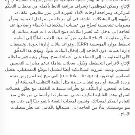
الإنتاج. ويمكن لموظفي الإشراف مراقبة الخط بأكمله من محطات التحكُّم
المركزية، ومراجعة لوحات الأداء الفورية التي تبرز مقاييس الكفاءة،
وتُنبِّههم إلى المشكلات الناشئة في أي مرحلة من مراحل العملية، وتوفِّر
معلومات تشخيصية تُسرِّع من عمليات استكشاف الأخطاء وإصلاحها عند
الحاجة إلى تدخل. كما تُعتبر إمكانات دمج البيانات ذات قيمة مماثلة، إذ
تتدفَّق معلومات الإنتاج الصادرة عن آلة تعبئة العلب تلقائيًّا إلى أنظمة
تخطيط موارد المؤسسة (ERP)، وقواعد بيانات إدارة الجودة، وتطبيقات
إدارة الصيانة، دون الحاجة إلى إدخال البيانات يدويًّا. ويؤدي هذا التدفُّق
الآلي للمعلومات إلى القضاء على أخطاء النسخ، ويوفِّر رؤية فورية لحالة
الإنتاج لأغراض التخطيط، ويُكوِّن سجلات شاملة تدعم مبادرات التحسين
المستمر. وتمتد المرونة الميكانيكية أيضًا لتشمل التوسُّع المستقبلي، بفضل
التصاميم الوحدوية (modular designs) التي تتيح إضافة رؤوس تعبئة
لزيادة السعة، أو دمج تقنيات جديدة مثل أنظمة التنظيف المحسَّنة أو
معدات الفحص، أو التكيُّف مع تغيُّرات تنسيقات التغليف مع تطوُّر تفضيلات
السوق. وهذه القابلية للتكيف تحمي استثمارك الرأسمالي من خلال منع
التقادم المبكر لمعداتك، وتسمح لمعدات التعبئة بالنمو جنبًا إلى جنب مع
نمو مؤسستك، بدلًا من الحاجة إلى استبدالها بالكامل عند تغيُّر متطلبات
الإنتاج.