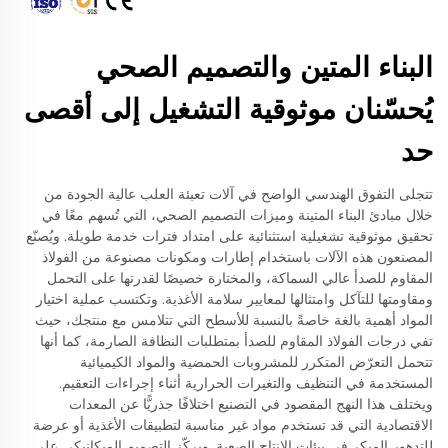
البناء المتين والتصميم الصحي
يُحسّنان موثوقية التشغيل إلى أقصى
حد
تتجلى التفوق الهندسي الواضح في آلات تعبئة العلب عالية الجودة من
خلال مبادئ البناء المتينة وميزات التصميم الصحي، التي تُسهم معًا في
تحقيق موثوقية تشغيلية استثنائية على امتداد فترات خدمة طويلة. ويُصنّع
المصنعون هذه الآلات باستخدام إطارات ومكونات مصنوعة من الفولاذ
المقاوم للصدأ عالي السماكة، والمختارة خصيصًا لقدرتها على التحمل
ومقاومتها للتآكل وامتثالها لمعايير سلامة الأغذية. وتكتسب عملية اختيار
المواد أهمية بالغة خاصةً بالنسبة للأسطح التي تتلامس مع منتجك، حيث
تفي درجات الفولاذ المقاوم للصدأ بمتطلبات النظافة الصارمة، كما أنها
تتحمل التعرّض المتكرر للمشروبات الحمضية والمواد الكيميائية
المستخدمة في التنظيف والتغيرات الحرارية أثناء إجراءات التعقيم.
ويختلف هذا النهج المقصود في التصنيع اختلافًا جذريًّا عن المعدات
الاقتصادية التي قد تستخدم مواد غير مناسبة لتطبيقات الأغذية أو عرضة
للتدهور المبكر في بيئات الإنتاج الصعبة. ويركّز التصميم الميكانيكي على