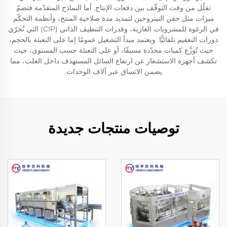
تقلّل من وقت التوقّف بين دفعات الإنتاج. أما النماذج المتقدّمة فتضمّ
ميزات مثل حقن النيتروجين لتمديد مدة صلاحية المنتج، وأنظمة التحكّم
في الرغوة للمشروبات الغازية، وقدرات التنظيف الذاتي (CIP) التي تُجرّي
دورات التعقيم تلقائيًّا. ويعتمد مبدأ التشغيل عمومًا إما على التعبئة بالحجم،
حيث تُوزَّع كميات محدّدة مسبقًا، أو على التعبئة حسب المستوى، حيث
تكشف أجهزة الاستشعار عن ارتفاع السائل المستهدف داخل العلب، مما
يضمن الاتساق عبر آلاف الوحدات.
توصيات منتجات جديدة