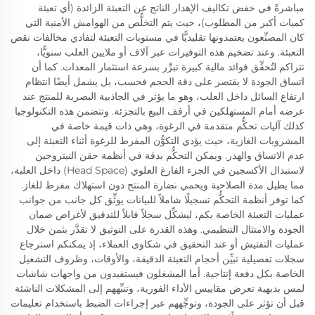
مباشرةً في خفض تكاليف الإهدار الناتج عن التعبئة الزائدة (أي تعبئة
كميات أكبر من المطلوب)، حيث يتم التخلُّص من الهوامش الأمنية التي
كان المصنِّعون يعتمدونها تقليديًّا في مستويات التعبئة لتفادي مخالفات نقص
التعبئة. وعند تضخيم هذه التوفيرات عبر آلاف أو ملايين العلب سنويًّا،
تتراكم لتُحقِّق فوائد مالية كبيرة تبرِّر بسرعة استثمار المعدات. كما أن
اتساق الجودة لا يقتصر على دقة الحجم فحسب، بل يشمل أيضًا انتظام
ارتفاع السائل داخل العلب، وهو ما يؤثر في الجاذبية البصرية للمنتج عند
عرضه أمام المستهلكين في أرفف البيع بالتجزئة. وتتضمن هذه التكنولوجيا
كذلك آليات تحكُّم متقدمة في الرغوة، وهي ذات قيمة خاصة في
المشروبات الغازية، حيث يؤدي التكوُّن المفرط للرغوة أثناء التعبئة إلى
عدم الاتساق والهدر. ويمكن التحكُّم بدقة في أنظمة حقن النيتروجين
لاستبدال الأكسجين في الجزء الفارغ العلوي (Head Space) داخل العلبة،
مما يطيل مدة الصلاحية ويحمي نضارة المنتج دون استهلاك مفرط للغاز.
كما توفر أنظمة التحكُّم تسجيلًا شاملاً للبيانات يوثِّق كل جانب من جوانب
عمليات التعبئة الخاصة بكم، ليشكِّل سجلاً قابلاً للتدقيق لأغراض ضمان
الجودة والامتثال التنظيمي. وهذه القدرة على التوثيق لا تقدَّر بثمن خلال
عمليات التفتيش أو عند التحقيق في شكاوى العملاء، إذ يمكنكم استرجاع
سجلات تفصيلية تبيِّن أحجام التعبئة الدقيقة، والأوقات، وظروف التشغيل
الخاصة بكل دفعة إنتاجية. أما المشغلون فيستفيدون من واجهات شاشات
لمس بديهية تعرض مقاييس الأداء الفورية، وتنبِّههم إلى المشكلات الناشئة
قبل أن تؤثر على الجودة، وتوجِّههم عبر إجراءات الضبط باستخدام تعليمات