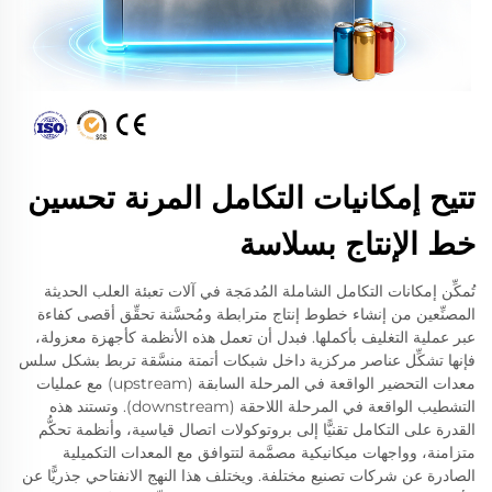
تتيح إمكانيات التكامل المرنة تحسين
خط الإنتاج بسلاسة
تُمكِّن إمكانات التكامل الشاملة المُدمَجة في آلات تعبئة العلب الحديثة
المصنِّعين من إنشاء خطوط إنتاج مترابطة ومُحسَّنة تحقِّق أقصى كفاءة
عبر عملية التغليف بأكملها. فبدل أن تعمل هذه الأنظمة كأجهزة معزولة،
فإنها تشكِّل عناصر مركزية داخل شبكات أتمتة منسَّقة تربط بشكل سلس
معدات التحضير الواقعة في المرحلة السابقة (upstream) مع عمليات
التشطيب الواقعة في المرحلة اللاحقة (downstream). وتستند هذه
القدرة على التكامل تقنيًّا إلى بروتوكولات اتصال قياسية، وأنظمة تحكُّم
متزامنة، وواجهات ميكانيكية مصمَّمة لتتوافق مع المعدات التكميلية
الصادرة عن شركات تصنيع مختلفة. ويختلف هذا النهج الانفتاحي جذريًّا عن