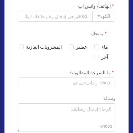
الهاتف/ واتس اب
الكود
0/100
منتجك
ماء
عصير
المشروبات الغازية
آخر
ما السرعة المطلوبة؟
0/100
رسالة
0/1000