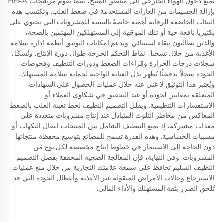
تمنع دخول الهواء الخارجي إلى مناطق المنتج، بينما تقوم مرشحات HEPA
بإزالة الجسيمات من الغازات المستخدمة في ضغط العلب. وتكتسب هذه
البيئات الخاضعة للرقابة أهمية خاصةً بالنسبة للمشروبات التي تحتوي على
بكتيريا نافعة حية أو تلك الموجّهة إلى المستهلكين المهتمين بالصحة،
والذين يطالبون بنقاء استثنائي. وتدعم إمكانات التوثيق أنظمة إدارة سلامة
الأغذية من خلال تسجيل نقاط التحكم الحرجة طوال دورة الإنتاج. وتُشكّل
سجلات درجات الحرارة وقراءات الضغط ودورات التنظيف وفحوصات
الجودة سجلاً تدقيقيًّا يُظهر بذل العناية الواجبة لحماية سلامة المستهلك.
ويُعتبر هذا التوثيق لا غنى عنه خلال عمليات الحصول على الشهادات
المتعلقة بمعايير الجودة أو عند التحقيق في شكاوى العملاء أو
الاستفسارات التنظيمية. ويقلل التصميم النظيف لخط تعبئة العلب بالضغط
المعاكس من مخاطر التلوث المتبادل عند إنتاج مشروبات متعددة على
معدات مشتركة، إذ يمنع التنظيف الشامل بين المنتجات انتقال النكهات أو
مسببات الحساسية. وهذه القدرة تسمح للمصانع بتوسيع محفظة منتجاتها
دون الحاجة إلى الاستثمار في خطوط إنتاج مخصصة لكل نوع من
المشروبات. وفي النهاية، فإن المعالجة الصحية المحققة بفضل التصميم
النظيف السليم تحافظ على سمعة علامتك التجارية من خلال منع عمليات
الاسترجاع وحالات الأمراض المنقولة عبر الأغذية وأعطال الجودة التي قد
تُلحق الضرر بثقة المستهلك والأداء المالي.