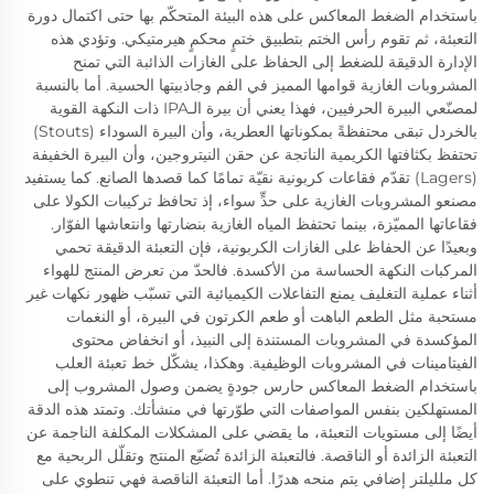
باستخدام الضغط المعاكس على هذه البيئة المتحكّم بها حتى اكتمال دورة
التعبئة، ثم تقوم رأس الختم بتطبيق ختمٍ محكمٍ هيرمتيكي. وتؤدي هذه
الإدارة الدقيقة للضغط إلى الحفاظ على الغازات الذائبة التي تمنح
المشروبات الغازية قوامها المميز في الفم وجاذبيتها الحسية. أما بالنسبة
لمصنّعي البيرة الحرفيين، فهذا يعني أن بيرة الـIPA ذات النكهة القوية
بالخردل تبقى محتفظةً بمكوناتها العطرية، وأن البيرة السوداء (Stouts)
تحتفظ بكثافتها الكريمية الناتجة عن حقن النيتروجين، وأن البيرة الخفيفة
(Lagers) تقدّم فقاعات كربونية نقيّة تمامًا كما قصدها الصانع. كما يستفيد
مصنعو المشروبات الغازية على حدٍّ سواء، إذ تحافظ تركيبات الكولا على
فقاعاتها المميّزة، بينما تحتفظ المياه الغازية بنضارتها وانتعاشها الفوّار.
وبعيدًا عن الحفاظ على الغازات الكربونية، فإن التعبئة الدقيقة تحمي
المركبات النكهة الحساسة من الأكسدة. فالحدّ من تعرض المنتج للهواء
أثناء عملية التغليف يمنع التفاعلات الكيميائية التي تسبّب ظهور نكهات غير
مستحبة مثل الطعم الباهت أو طعم الكرتون في البيرة، أو النغمات
المؤكسدة في المشروبات المستندة إلى النبيذ، أو انخفاض محتوى
الفيتامينات في المشروبات الوظيفية. وهكذا، يشكّل خط تعبئة العلب
باستخدام الضغط المعاكس حارس جودةٍ يضمن وصول المشروب إلى
المستهلكين بنفس المواصفات التي طوّرتها في منشأتك. وتمتد هذه الدقة
أيضًا إلى مستويات التعبئة، ما يقضي على المشكلات المكلفة الناجمة عن
التعبئة الزائدة أو الناقصة. فالتعبئة الزائدة تُضيّع المنتج وتقلّل الربحية مع
كل ملليلتر إضافي يتم منحه هدرًا. أما التعبئة الناقصة فهي تنطوي على