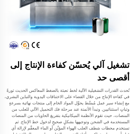
تشغيل آلي يُحسّن كفاءة الإنتاج إلى
أقصى حد
تُحدث القدرات التشغيلية الآلية لخط تعبئة بالضغط المعاكس الحديث ثورةً
في كفاءة الإنتاج من خلال القضاء على الاختناقات اليدوية والتباين البشري،
مع إنشاء سير عمل مُبسَّط يحوِّل المواد الخام إلى منتجات نهائية بسرعةٍ
وثباتٍ استثنائيين. وتبدأ الأتمتة عند مرحلة فك التحميل الآلي للعلب من
المنصات، حيث تقوم الأنظمة الميكانيكية بتفريغ الحاويات من المنصات
المستخدمة في الشحن وتوجيهها بشكلٍ صحيحٍ لدخول خط الإنتاج. ثم
تستخدم محطات شطف العلب الهواء المؤيَّن أو الماء المعقَّم لإزالة أي