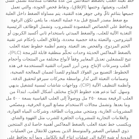
خط تعبئة العلب بالضغط المعاكس من عدة محطات متكاملة تشمل غسل
العلب، وتعبئتها، وختمها (الإغلاق)، ونقاط فحص الجودة، والتي تعمل
جميعها بتناغمٍ تامٍّ. وفي جوهر هذه التقنية، يتم مساواة الضغط داخل العلبة
مع ضغط مصدر المنتج قبل بدء عملية التعبئة، ما يلغي تكوّن الرغوة
ويحافظ على الخصائص المقصودة للمشروب. وتشمل الوظائف الرئيسية
التغذية الآلية للعلب، والضغط المبدئي باستخدام ثاني أكسيد الكربون أو
النيتروجين، والتعبئة بدقة حجمية محددة، وإغلاق العلب بإحكام عبر تقنية
الختم المزدوج، والفحص بعد التعبئة. وتضم أنظمة خطوط تعبئة العلب
بالضغط المعاكس الحديثة وحدات تحكّم منطقية قابلة للبرمجة (PLC)،
تتيح للمشغلين تعديل المعايير وفقاً لأنواع مختلفة من المنتجات وأحجام
العلب وسرعات الإنتاج. ومن أبرز الميزات التقنية المستخدمة في هذه
الخطوط: التصنيع من الفولاذ المقاوم للصدأ لضمان المعالجة الصحية،
وصمامات التعبئة التي تُدار بواسطة محركات سيرفو لتحقيق الدقة،
وأنظمة التنظيف الآلية (CIP)، وواجهات شاشات لمسية لتشغيل بديهي
وسهل. كما تدعم هذه خطوط الإنتاج مختلف أشكال العلب، ابتداءً من
العلب الرفيعة بسعة ٢٥٠ مل ووصولاً إلى العلب القياسية بسعة ٥٠٠ مل
وما بعدها. وتشمل مجالات الاستخدام مصانع البيرة الحرفية، ومصنّعي
المشروبات الغازية، ومنتجي مشروبات الطاقة، وشركات المياه الفوارة،
والعلامات التجارية للمشروبات الجاهزة للشرب مثل القهوة والشاي.
ويكتسب خط تعبئة العلب بالضغط المعاكس أهمية خاصةً لدى المنتجين
ذوي المقياس الصغير والمتوسط الذين يسعون للانتقال من العمليات
اليدوية أو شبه الآلية إلى عمليات إنتاجٍ آلية بالكامل. وبما أنه يحافظ على