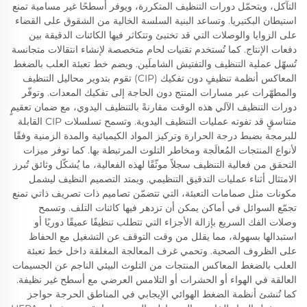
التآكل، ويتحمّل دورات التنظيف المتكررة، ويوفر أسطحًا غير مسامية تمنع
استيطان البكتيريا. وتساعد البنية السلسة الخالية من الشقوق على القضاء
على الزوايا والوصلات التي قد تختبئ وتتكاثر فيها الكائنات الدقيقة بين
دفعات الإنتاج. كما تُستخدم تقنيات لحام متخصصة لإنشاء انتقالات متجانسة
تُسهّل عملية التنظيف والتفتيش الشاملَين. ويضم خط تعبئة العلب بالضغط
المعاكس أنظمة تنظيفٍ دون تفكيك (CIP) تقوم بتدوير محاليل التنظيف
والمطهّرات عبر مسارات المنتج دون الحاجة إلى تفكيك المعدات. وتوفّر
دورات التنظيف الآلي هذه الوقت مقارنةً بالتنظيف اليدوي، مع ضمان تعقيمٍ
متناسقٍ قد تفوته عمليات التنظيف اليدوية. وتسمح تسلسلات CIP القابلة
للبرمجة بضبط درجة الحرارة وتركيز المواد الكيميائية والمدة الزمنية وفقًا
لأنواع المنتجات المُعالَجة ومخاطر التلوث المرتبطة بها. كما توفر ميزات
التحقق من فعالية التنظيف سجلاً موثّقًا لهذه الفعالية، ما يُشكّل وثائق تُبرز
الامتثال أثناء عمليات التدقيق التنظيمي. ويمتد التصميم النظيف ليشمل
مكونات مثل صمامات التعبئة، التي تتضمّن تصاميم ذات تصريف ذاتي تمنع
تجمّع السوائل في أماكن يمكن أن تزدهر فيها كائنات التلف. وتسمح
وصلات الفك السريع بإزالة الأجزاء التي تتطلب تنظيفًا عميقًا دوريًا أو
استبدالها بسهولة، مما يقلل من وقت التوقف عن التشغيل مع الحفاظ
على الظروف الصحية. وتحمي غرف المعالجة المغلقة داخل خط تعبئة
العلب بالضغط المعاكس المنتجات من التلوث البيئي الناجم عن الجسيمات
العالقة في الهواء أو الحشرات أو التلامس العرضي مع أسطح غير نظيفة.
كما تُنشئ أنظمة الضغط الهوائي الإيجابي في المناطق الحرجة حواجز