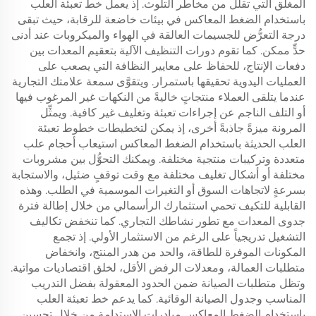
المغلق التي تقلِّل من مخاطر التلوث. إذ يعمل خط تعبئة العلب
باستخدام الضغط المعاكس في بيئات خاضعة للرقابة، حيث تبقى
درجة التعرُّض للجسيمات العالقة في الهواء والميكروبات عند أدنى
حدٍّ ممكن. كما تقوم دورات التنظيف الآلية بتعقيم المعدات بين
دفعات الإنتاج، للحفاظ على معايير النظافة التي يصعب على
العمليات اليدوية تحقيقها باستمرار. ويتقوَّى سمعة علامتك التجارية
عندما يتلقى العملاء منتجاتٍ خاليةً من النكهات غير المرغوب فيها
أو التلف الناجم عن إجراءات تعبئة وتغليف غير كافية. ويمثِّل
المرونة ميزةً جاذبةً أخرى، إذ يمكن لتخطيطات خطوط تعبئة
العلب الحديثة باستخدام الضغط المعاكس استيعاب أحجام علب
متعددة وتركيبات منتجية مختلفة. ويمكنك التحوُّل بين مشروبات
مختلفة أو أشكال تغليف مختلفة مع وقت توقفٍ ضئيل، والاستجابة
بسرعةٍ لاتجاهات السوق أو التغيرات الموسمية في الطلب. وهذه
القابلية للتكيف تحمي استثمارك الرأسمالي من خلال إطالة فترة
جدوى المعدات مع تطور نشاطك التجاري. كما تنخفض تكاليف
التشغيل تدريجياً على الرغم من الاستثمار الأولي. إذ تجمع
المكونات الموفرة للطاقة، والحد من هدر المنتج، وانخفاض
متطلبات العمالة، ومعدلات الرفض الأقل، لخلق اقتصاديات مواتية.
وتظل متطلبات الصيانة ضمن الحدود المعقولة بفضل التدريب
المناسب وجدول الصيانة الوقائية. كما يدعم خط تعبئة العلب
باستخدام الضغط المعاكس مبادرات الاستدامة من خلال تحسين