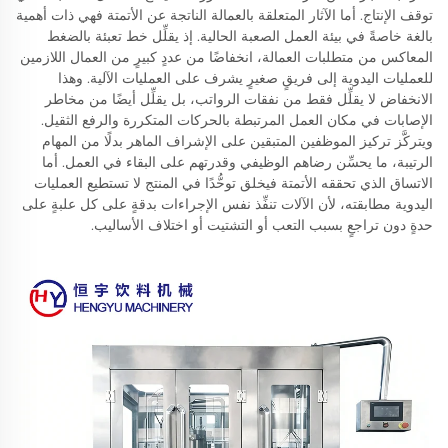
توقف الإنتاج. أما الآثار المتعلقة بالعمالة الناتجة عن الأتمتة فهي ذات أهمية
بالغة خاصةً في بيئة العمل الصعبة الحالية. إذ يقلِّل خط تعبئة بالضغط
المعاكس من متطلبات العمالة، انخفاضًا من عددٍ كبيرٍ من العمال اللازمين
للعمليات اليدوية إلى فريقٍ صغيرٍ يشرف على العمليات الآلية. وهذا
الانخفاض لا يقلِّل فقط من نفقات الرواتب، بل يقلِّل أيضًا من مخاطر
الإصابات في مكان العمل المرتبطة بالحركات المتكررة والرفع الثقيل.
ويتركَّز تركيز الموظفين المتبقين على الإشراف الماهر بدلًا من المهام
الرتيبة، ما يحسِّن رضاهم الوظيفي وقدرتهم على البقاء في العمل. أما
الاتساق الذي تحققه الأتمتة فيخلق توحُّدًا في المنتج لا تستطيع العمليات
اليدوية مطابقته، لأن الآلات تنفِّذ نفس الإجراءات بدقةٍ على كل علبةٍ على
حدةٍ دون تراجعٍ بسبب التعب أو التشتيت أو اختلاف الأساليب.