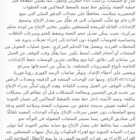
غبار أو جسيمات تراكمت أثناء التخزين والنقل، مما يضمن النظافة قبل
عملية التعبئة. ويُنسِّق خط تعبئة بالضغط المعاكس هذه الخطوات
التحضيرية بسلاسة، محافظًا على معدلات التدفق المثلى التي تمنع
الازدحام مع تجنُّب الفجوات التي قد تقلِّل من معدل الإنتاج. وتسمح
الإعدادات القابلة للبرمجة للمشغلين بتكوين معايير الإنتاج من لوحة تحكم
مركزية، بحيث يمكن تعديل حجم التعبئة وضغط الختم وسرعات الناقلات
وحساسية فحوصات الجودة دون الحاجة إلى إجراء تعديلات يدوية عند
المحطات الفردية. وبفضل هذا التحكم المركزي، تصبح عمليات التحويل بين
المنتجات أو أحجام العلب أبسط بكثير، مما يقلِّل وقت التوقف عن العمل
من ساعاتٍ إلى دقائق. كما تتيح وظائف تخزين الوصفات حفظ الإعدادات
الخاصة بأنواع المشروبات المختلفة، ما يمكِّن من استدعائها بسرعةٍ
ويقضي على أخطاء الإعداد. وتوفِّر شاشات الرصد الفوري رؤيةً فوريةً
لمetrics الإنتاج، ومنها عدد الوحدات المنتجة في الدقيقة ومعدلات الرفض
وحالات التوقف عن العمل ونسب الكفاءة. وهذه الرؤى تُمكِّن مدراء الإنتاج
من تحديد فرص التحسين ومعالجة المشكلات قبل أن تتفاقم إلى مشكلات
مكلفة. وتمتد الأتمتة داخل خط تعبئة بالضغط المعاكس إلى ضمان الجودة
عبر أنظمة تفتيش مدمجة تتحقق من مستويات التعبئة وسلامة الختم ودقة
وضع الملصقات دون خفض سرعات الإنتاج. وتُوجَّه الوحدات المعيبة تلقائيًّا
إلى صناديق الرفض، بينما تستمر المنتجات المقبولة في التوجُّه نحو
التغليف، مما يحافظ على معدل الإنتاج مع حماية معايير الجودة. كما تتولى
ميزات الصيانة التنبؤية تتبع اهتراء المكونات وإرسال تنبيهات للمشغلين عند
اقتراب الأجزاء من فترات الخدمة المقررة، ما يمنع الأعطال المفاجئة التي