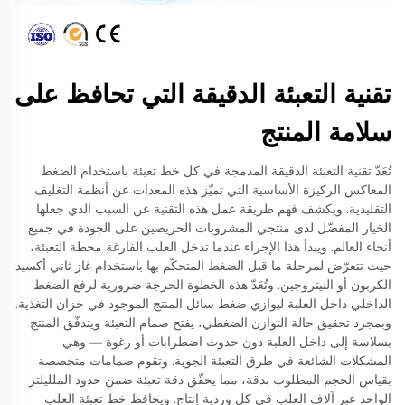
تقنية التعبئة الدقيقة التي تحافظ على
سلامة المنتج
تُعَدّ تقنية التعبئة الدقيقة المدمجة في كل خط تعبئة باستخدام الضغط
المعاكس الركيزة الأساسية التي تميّز هذه المعدات عن أنظمة التغليف
التقليدية. ويكشف فهم طريقة عمل هذه التقنية عن السبب الذي جعلها
الخيار المفضّل لدى منتجي المشروبات الحريصين على الجودة في جميع
أنحاء العالم. ويبدأ هذا الإجراء عندما تدخل العلب الفارغة محطة التعبئة،
حيث تتعرّض لمرحلة ما قبل الضغط المتحكّم بها باستخدام غاز ثاني أكسيد
الكربون أو النيتروجين. وتُعَدّ هذه الخطوة الحرجة ضرورية لرفع الضغط
الداخلي داخل العلبة ليوازي ضغط سائل المنتج الموجود في خزان التغذية.
وبمجرد تحقيق حالة التوازن الضغطي، يفتح صمام التعبئة ويتدفّق المنتج
بسلاسة إلى داخل العلبة دون حدوث اضطرابات أو رغوة — وهي
المشكلات الشائعة في طرق التعبئة الجوية. وتقوم صمامات متخصصة
بقياس الحجم المطلوب بدقة، مما يحقّق دقة تعبئة ضمن حدود الملليلتر
الواحد عبر آلاف العلب في كل وردية إنتاج. ويحافظ خط تعبئة العلب