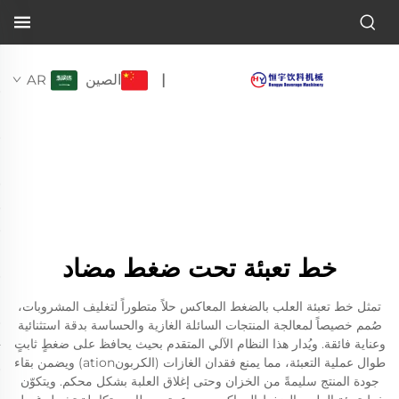
الصين
AR
|
خط تعبئة تحت ضغط مضاد
تمثل خط تعبئة العلب بالضغط المعاكس حلاً متطوراً لتغليف المشروبات،
صُمم خصيصاً لمعالجة المنتجات السائلة الغازية والحساسة بدقة استثنائية
وعناية فائقة. ويُدار هذا النظام الآلي المتقدم بحيث يحافظ على ضغطٍ ثابتٍ
طوال عملية التعبئة، مما يمنع فقدان الغازات (الكربونation) ويضمن بقاء
جودة المنتج سليمةً من الخزان وحتى إغلاق العلبة بشكل محكم. ويتكوّن