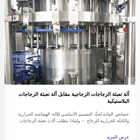
آلة تعبئة الزجاجات الزجاجية مقابل آلة تعبئة الزجاجات
البلاستيكية
خصائص المادة تُحدِّد التصميم الأساسي للآلة: الهشاشة الحرارية
والكتلة الحرارية للزجاج — ولماذا تتطلب آلات تعبئة الزجاجات
الزجاجية إطارات مُعزَّزة، وناقلات مُخفِّفة للصدمات، وأجهزة قبض
دقيقة لتثبيت أعناق الزجاجات. التعامل مع الزجاجات الزجاجية يعني
عرض المزيد