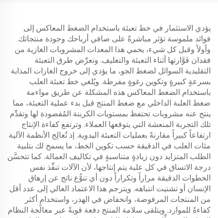
يؤدي الاستثمار في خط تعبئة باستخدام الضغط المعاكس إلى
فوائد ملموسة تؤثر مباشرةً على صافي أرباحك وجودة منتجاتك.
وأولاً وقبل كل شيء، يحمي هذا المعدات المشروبات الغازية من
فقدان فَوَّارتها أثناء التعبئة والتغليف. وتعرِّض طرق التعبئة
التقليدية السوائل لضغط الجو، ما يؤدي إلى خروج الغازات المذابة
بسرعةٍ كبيرةٍ وتكوين رغوةٍ مفرطة. ويُلغي خط تعبئة العلب
باستخدام الضغط المعاكس هذه المشكلة عن طريق مواءمة
ضغط العلبة الداخلي مع ضغط المنتج قبل بدء عملية التعبئة، مما
ينتج عنه مشروبات تحتفظ بمستويات الكربنة المُقصودة لها وتقدِّم
تلك التجربة المنعشة التي يتوقعها العملاء. وترتفع كفاءة الإنتاج
ارتفاعاً كبيراً مقارنةً بعمليات التعبئة اليدوية. إذ تُعالِج الأنظمة الآلية
مئات العلب في الدقيقة حسب تكوين الخط، ما يسمح لك بتلبية
الطلب المتزايد دون زيادةٍ متناسبةٍ في تكاليف العمالة. كما تتحسَّن
درجة الاتساق في كل علبة يتم إنتاجها، لأن الآلات تنفِّذ نفس
الخطوات الدقيقة مراراً وتكراراً دون أي تنوُّع ناتج عن إرهاق
الإنسان أو تشتيت انتباهه. ويترجم هذا الاعتماد العالي إلى عدد أقل
من المنتجات المرفوضة، وانخفاض في الهدر، واستخدامٍ أكثر
كفاءةً للموارد. ويتلقى سلامة المنتج دفعة قويةً عبر معالجة النظام