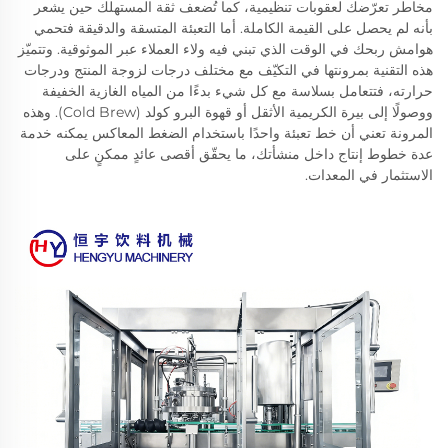
مخاطر تعرّضك لعقوبات تنظيمية، كما تُضعف ثقة المستهلك حين يشعر
بأنه لم يحصل على القيمة الكاملة. أما التعبئة المتسقة والدقيقة فتحمي
هوامش ربحك في الوقت الذي تبني فيه ولاء العملاء عبر الموثوقية. وتتميّز
هذه التقنية بمرونتها في التكيّف مع مختلف درجات لزوجة المنتج ودرجات
حرارته، فتتعامل بسلاسة مع كل شيء بدءًا من المياه الغازية الخفيفة
ووصولًا إلى بيرة الكريمية الأثقل أو قهوة البرو كولد (Cold Brew). وهذه
المرونة تعني أن خط تعبئة واحدًا باستخدام الضغط المعاكس يمكنه خدمة
عدة خطوط إنتاج داخل منشأتك، ما يحقّق أقصى عائدٍ ممكنٍ على
الاستثمار في المعدات.