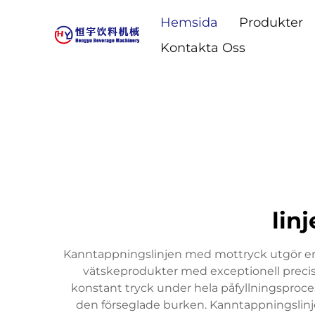
Hemsida
Produkter
Kontakta Oss
lin
Kanntappningslinjen med mottryck utgör en s
vätskeprodukter med exceptionell preci
konstant tryck under hela påfyllningsprocess
den förseglade burken. Kanntappningslinjen