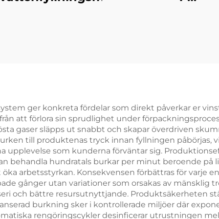
tunnvattenfylln
ystem ger konkreta fördelar som direkt påverkar er vins
ån att förlora sin sprudlighet under förpackningsproces
t lösta gaser släpps ut snabbt och skapar överdriven sku
ken till produktenas tryck innan fyllningen påbörjas, vi
ha upplevelse som kunderna förväntar sig. Produktionsef
 behandla hundratals burkar per minut beroende på linj
 öka arbetsstyrkan. Konsekvensen förbättras för varje en
e gånger utan variationer som orsakas av mänsklig trött
slöseri och bättre resursutnyttjande. Produktsäkerheten
nserad burkning sker i kontrollerade miljöer där expone
atiska rengöringscykler desinficerar utrustningen mell