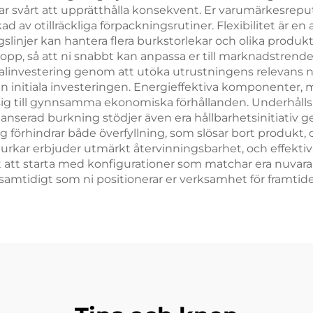
 svårt att upprätthålla konsekvent. Er varumärkesreputa
d av otillräckliga förpackningsrutiner. Flexibilitet är e
linjer kan hantera flera burkstorlekar och olika produkt
opp, så att ni snabbt kan anpassa er till marknadstrend
linvestering genom att utöka utrustningens relevans n
 initiala investeringen. Energieffektiva komponenter, m
g till gynnsamma ekonomiska förhållanden. Underhållskr
anserad burkning stödjer även era hållbarhetsinitiati
g förhindrar både överfyllning, som slösar bort produkt,
burkar erbjuder utmärkt återvinningsbarhet, och effekt
et att starta med konfigurationer som matchar era nuva
e samtidigt som ni positionerar er verksamhet för framti