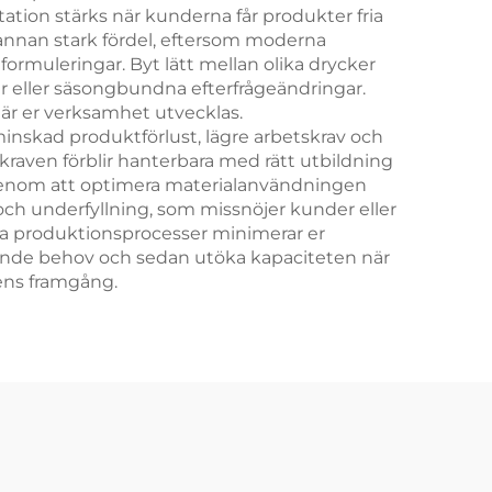
tion stärks när kunderna får produkter fria
n annan stark fördel, eftersom moderna
formuleringar. Byt lätt mellan olika drycker
er eller säsongbundna efterfrågeändringar.
är er verksamhet utvecklas.
inskad produktförlust, lägre arbetskrav och
aven förblir hanterbara med rätt utbildning
v genom att optimera materialanvändningen
 och underfyllning, som missnöjer kunder eller
iva produktionsprocesser minimerar er
rande behov och sedan utöka kapaciteten när
dens framgång.