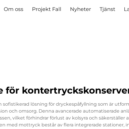
Om oss
Projekt Fall
Nyheter
Tjänst
L
je för kontertryckskonserve
ofistikerad lösning för dryckespåfyllning som är utform
sion och omsorg. Denna avancerade automatiserade anlä
en, vilket förhindrar förlust av kolsyra och säkerställer a
 med mottryck består av flera integrerade stationer, ink