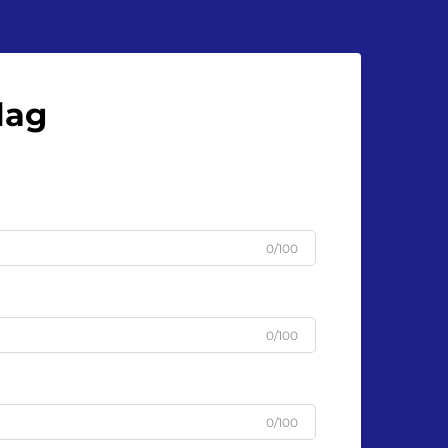
36 flaskor per minut...
lag
0/100
0/100
0/100