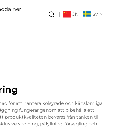
adda ner
CN
|
SV
ring
ad för att hantera kolsyrade och känslomliga
ggning fungerar genom att bibehålla ett
tt produktkvaliteten bevaras från tanken till
lusive spolning, påfyllning, försegling och