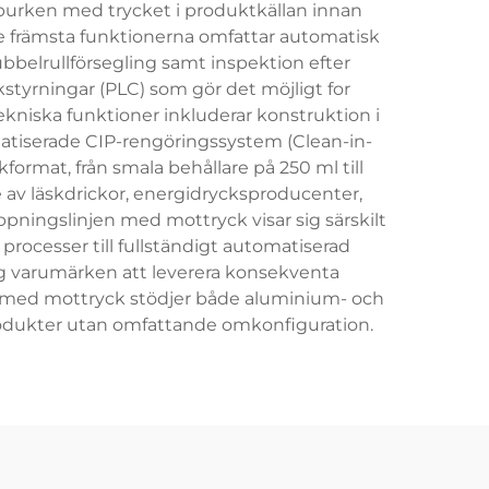
 burken med trycket i produktkällan innan
e främsta funktionerna omfattar automatisk
ubbelrullförsegling samt inspektion efter
tyrningar (PLC) som gör det möjligt for
ekniska funktioner inkluderar konstruktion i
omatiserade CIP-rengöringssystem (Clean-in-
kformat, från smala behållare på 250 ml till
 av läskdrickor, energidrycksproducenter,
pningslinjen med mottryck visar sig särskilt
processer till fullständigt automatiserad
ng varumärken att leverera konsekventa
n med mottryck stödjer både aluminium- och
rodukter utan omfattande omkonfiguration.