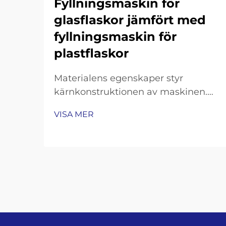
Fyllningsmaskin för
glasflaskor jämfört med
fyllningsmaskin för
plastflaskor
Materialens egenskaper styr
kärnkonstruktionen av maskinen.
Glasbräcklighet och termisk massa:
VISA MER
varför fyllningsmaskiner för
glasflaskor kräver förstärkta
ramkonstruktioner, konveyorbänder
med chockdämpning och
precisionsgrepp för flaskanäs. Att
arbeta med glasflaskor innebär att
gå …