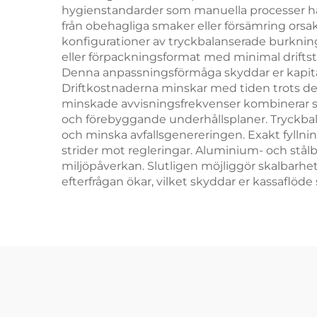
hygienstandarder som manuella processer har
från obehagliga smaker eller försämring orsaka
konfigurationer av tryckbalanserade burknings
eller förpackningsformat med minimal driftst
Denna anpassningsförmåga skyddar er kapita
Driftkostnaderna minskar med tiden trots den
minskade avvisningsfrekvenser kombinerar si
och förebyggande underhållsplaner. Tryckbal
och minska avfallsgenereringen. Exakt fyllnin
strider mot regleringar. Aluminium- och stål
miljöpåverkan. Slutligen möjliggör skalbarh
efterfrågan ökar, vilket skyddar er kassaflöd