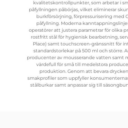
kvalitetskontrollpunkter, som arbetar i 
påfyllningen påbörjas, vilket eliminerar 
burkförsörjning, förpressurisering med C
påfyllning. Moderna kanntappningslinje
operatörer att justera parametrar för olika
rostfritt stål för hygienisk bearbetning, 
Place) samt touchscreen-gränssnitt för intu
standardstorlekar på 500 ml och större. 
producenter av mousserande vatten samt märk
värdefull för små till medelstora produc
produktion. Genom att bevara dryckens
smakprofiler som uppfyller konsumenternas
stålburkar samt anpassar sig till säsong