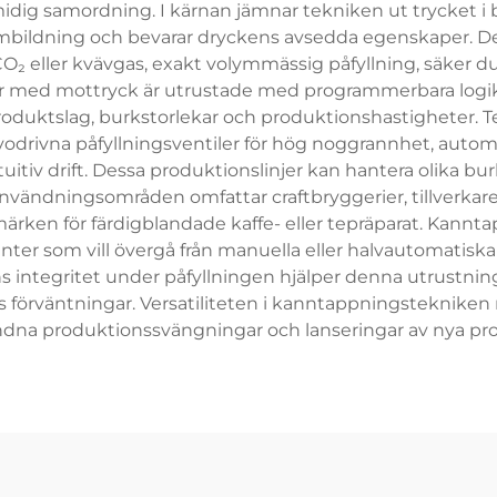
smidig samordning. I kärnan jämnar tekniken ut trycket i
skumbildning och bevarar dryckens avsedda egenskaper. D
O₂ eller kvävgas, exakt volymmässig påfyllning, säker d
r med mottryck är utrustade med programmerbara logiks
 produktslag, burkstorlekar och produktionshastigheter. T
servodrivna påfyllningsventiler för hög noggrannhet, aut
itiv drift. Dessa produktionslinjer kan hantera olika bur
Användningsområden omfattar craftbryggerier, tillverkare
en för färdigblandade kaffe- eller tepräparat. Kanntap
enter som vill övergå från manuella eller halvautomatiska 
 integritet under påfyllningen hjälper denna utrustni
 förväntningar. Versatiliteten i kanntappningsteknike
bundna produktionssvängningar och lanseringar av nya p