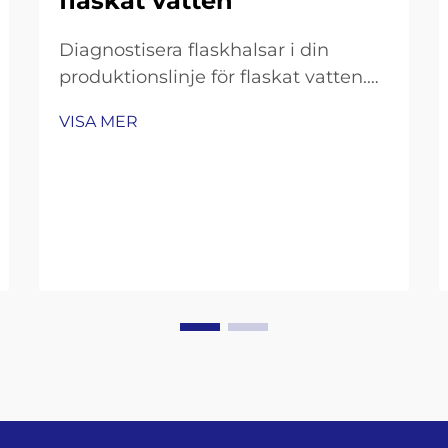
flaskat vatten
Diagnostisera flaskhalsar i din
produktionslinje för flaskat vatten.
Mätning av
VISA MER
genomströmningsluckor:
Fyllningshastighet, omställningstid
och OEE-analys. För att få en
överblick över var produktionen inte
uppfyller kraven bör du undersöka
tre nyckelindikatorer. Börja med att
jämföra…