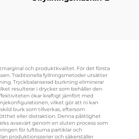
ingsmaskin
tmarginal och produktkvalitet. För det första
sen. Traditionella fyllningsmetoder utsätter
mning. Tryckbalanserad burkning eliminerar
lket resulterar i drycker som behåller den
fektiviteten ökar kraftigt jämfört med
ekonfigurationen, vilket gör att ni kan
skild burk som tillverkas, eftersom
het eller distraktion. Denna pålitlighet
 stärks avsevärt genom en sluten process som
ringen för luftburna partiklar och
an produktionsserier och säkerställer