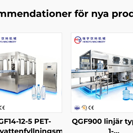
mendationer för nya pro
GF14-12-5 PET-
QGF900 linjär typ
kvattenfyllningsmaskin
1-