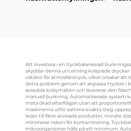
Att investera i en tryckbalanserad burkningss
skyddar denna utrustning kolsyrade drycker fr
vätskor för atmosfärstryck, vilket orsakar at
detta problem genom att anpassa trycket i bur
avsedda kolsyrhalten och levererar den fräsc
manuell burkning. Automatiserade system kan
möta ökad efterfrågan utan att proportionellt
maskinerna utför samma exakta steg upprepad
leder till färre avvisade produkter, mindre 
minimerar risken för kontaminering. Tryckbala
mikroorganismer hålls på ett minimum. Autom