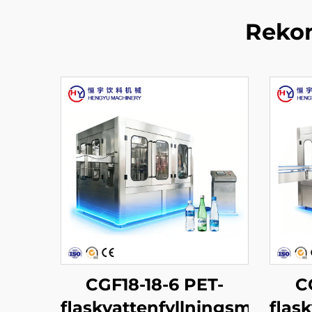
Rekom
CGF18-18-6 PET-
C
flaskvattenfyllningsmaskin
flas