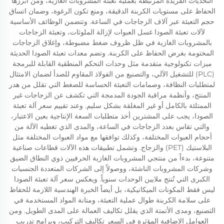
التحديات الفريدة المرتبطة بعملية تعبئة المشروبات الغازية، ومن أبرزها
الحفاظ على مستويات الكربنة الدقيقة، ومنع تكون الرغوة، وضمان اتساق
حجم التعبئة عبر آلاف الزجاجات في الساعة. وتتضمن الوظائف الأساسية
لآلات تعبئة الصودا غسل العبوات لإزالة الملوثات، وتعبئة الزجاجات
بالمشروبات الغازية في ظل ظروف ضغط مضبوطة، وإغلاق الزجاجات
المختومة بغرض الحفاظ على الكربنة. وتضم معدات تعبئة الصودا الحديثة
ميزات تكنولوجية متقدمة مثل وحدات التحكم المنطقية القابلة للبرمجة
(PLC) للتشغيل الآلي، والتصنيع من الفولاذ المقاوم للصدأ لضمان الامتثال
لمتطلبات النظافة، وصمامات التعبئة الحساسة للضغط التي تقلل من هدر
المنتج، وأنظمة مراقبة الجودة المدمجة التي تكشف عن الزجاجات غير
الممتلئة بالكامل أو غير المغلقة بشكل سليم. وعند تقييم سعر آلة تعبئة
الصودا، يجب على المشترين أخذ متطلبات السعة الإنتاجية بعين الاعتبار،
والتي تقاس بعدد الزجاجات في الساعة، والمدى الذي تغطيه الآلة من
أحجام العبوات المختلفة، وكذلك توافقها مع مواد العبوات المختلفة مثل
البلاستيك (PET) والزجاج. وتشمل تطبيقات هذه الآلات قطاعات صناعية
متنوعة، بدءاً من منتجي المشروبات الغازية الحرفيين ذوي النطاق الضيق
وشركات المشروبات الناشئة، ووصولاً إلى الشركات المتعددة الجنسيات
الكبرى التي تُنتج ملايين الوحدات سنوياً. ويعكس سعر آلة تعبئة الصودا
ليس فقط المكونات الميكانيكية، بل أيضاً الخبرة الهندسية اللازمة للحفاظ
على سلامة الكربنة طوال عملية التعبئة، ومتانة المواد المستخدمة في
التصنيع، ومدى الأتمتة الذي يقلل تكاليف العمالة على المدى الطويل. ومن
العوامل الإضافية المؤثرة في السعر تكاليف التركيب، وبرامج تدريب