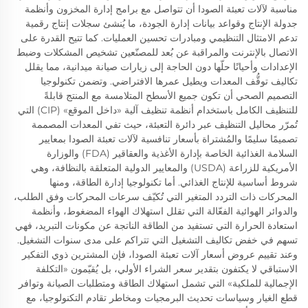
مناسبة لآلات تعبئة الصودا أن تتواصل مع برامج إدارة المخزون وأنظمة
جدولة الإنتاج وقواعد بيانات إدارة الجودة، ما يُنشئ سجلات إنتاج رقمية
تدعم الامتثال التنظيمي ومبادرات تحسين العمليات. كما تتيح القدرة على
الاتصال بالإنترنت والمراقبة عن بُعد للمصنّعين تشخيص المشكلات وضبط
الإعدادات وأحيانًا حلّها دون الحاجة إلى زيارات صيانة ميدانية، مما يقلل
تكاليف توقُّف المعدات ويطيل عمرها الافتراضي. وتضمن تكنولوجيا
التصميم الصحي أن تكون جميع الأسطح المتلامسة مع المنتج قابلةً
للتنظيف الكامل باستخدام أنظمة تنظيف آلية «داخل الموقع» (CIP) التي
تُمرّر محاليل التنظيف عبر دائرة التعبئة، حيث تفي المعدات المصممة
تصميمًا سليمًا والمُشتراة بأسعار تنافسية لآلات تعبئة الصودا بمعايير
السلامة الغذائية الخاصة بإدارة الأغذية والعقاقير (FDA) والوزارة
الأمريكية للزراعة (USDA) والمعايير الدولية المتعلقة بالنظافة، وهي
شروط أساسية للإنتاج الغذائي. أما تكنولوجيا إدارة الطاقة، ومنها
المحركات ذات التردد المتغير التي تُكيّف سرعات المحركات وفق الطلب،
والدوائر الهوائية الفعّالة التي تقلل استهلاك الهواء المضغوط، وأنظمة
استعادة الحرارة التي تستفيد من الطاقة الناتجة عن مكونات التبريد، فهي
تسهم في خفض تكاليف التشغيل التي تتراكم على مدى سنوات التشغيل.
وعند تقييم عروض أسعار آلات تعبئة الصودا، فإن المشترين ذوي التفكير
الاستباقي لا يكتفون بتقدير سعر الشراء الأولي، بل يُقيّمون «التكلفة
الإجمالية للملكية» التي تشمل استهلاك الطاقة ومتطلبات الصيانة وتوافر
قطع الغيار وسياسات تحديث البرمجيات ومخاطر تقادم التكنولوجيا، مع