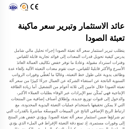
عائد الاستثمار وتبرير سعر ماكينة
تعبئة الصودا
يتطلب تبرير استثمار سعر آلة تعبئة الصودا إجراء تحليل مالي شامل
يدرس كيفية تحويل قدرات المعدات إلى فوائد تجارية قابلة للقياس
وفترات استرداد مقبولة. وعادةً ما توفر خفض تكاليف العمالة العائدَ
الأسرع والأكثر قابليةً للقياس، حيث تقوم معدات التعبئة الآلية بإلغاء عدة
وظائف يدوية على طول خط التعبئة، وغالبًا ما تُغطّي وفورات الرواتب
السنوية الناتجة عن استغناء الشركة عن العمال جزءًا كبيرًا من سعر آلة
تعبئة الصودا خلال عامين إلى ثلاثة أعوام من التشغيل. أما زيادة الطاقة
الإنتاجية فهي تُمكّن نمو الإيرادات عبر الوفاء بطلبات العملاء الأكبر،
والدخول إلى قنوات توزيع جديدة، وإطلاق أصناف إضافية من المنتجات
التي لا يمكن تحقيقها باستخدام عمليات التعبئة اليدوية المحدودة، مع
ارتباط الربح الإضافي الناتج عن المبيعات الموسعّة مباشرةً بالقدرات التي
تم شراؤها ضمن استثمار سعر آلة تعبئة الصودا. ويؤدي خفض هدر المنتج
إلى وفورات مستمرة، إذ تمنع دقة التعبئة الإفراط في الملء الذي يؤدي