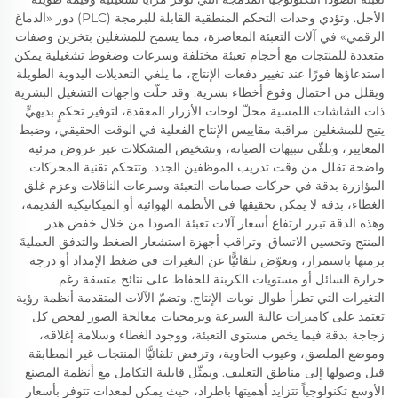
الأجل. وتؤدي وحدات التحكم المنطقية القابلة للبرمجة (PLC) دور «الدماغ
الرقمي» في آلات التعبئة المعاصرة، مما يسمح للمشغلين بتخزين وصفات
متعددة للمنتجات مع أحجام تعبئة مختلفة وسرعات وضغوط تشغيلية يمكن
استدعاؤها فورًا عند تغيير دفعات الإنتاج، ما يلغي التعديلات اليدوية الطويلة
ويقلل من احتمال وقوع أخطاء بشرية. وقد حلّت واجهات التشغيل البشرية
ذات الشاشات اللمسية محلّ لوحات الأزرار المعقدة، لتوفير تحكمٍ بديهيٍّ
يتيح للمشغلين مراقبة مقاييس الإنتاج الفعلية في الوقت الحقيقي، وضبط
المعايير، وتلقّي تنبيهات الصيانة، وتشخيص المشكلات عبر عروض مرئية
واضحة تقلل من وقت تدريب الموظفين الجدد. وتتحكم تقنية المحركات
المؤازرة بدقة في حركات صمامات التعبئة وسرعات الناقلات وعزم غلق
الغطاء، بدقة لا يمكن تحقيقها في الأنظمة الهوائية أو الميكانيكية القديمة،
وهذه الدقة تبرر ارتفاع أسعار آلات تعبئة الصودا من خلال خفض هدر
المنتج وتحسين الاتساق. وتراقب أجهزة استشعار الضغط والتدفق العمليةَ
برمتها باستمرار، وتعوّض تلقائيًّا عن التغيرات في ضغط الإمداد أو درجة
حرارة السائل أو مستويات الكربنة للحفاظ على نتائج متسقة رغم
التغيرات التي تطرأ طوال نوبات الإنتاج. وتضمّ الآلات المتقدمة أنظمة رؤية
تعتمد على كاميرات عالية السرعة وبرمجيات معالجة الصور لفحص كل
زجاجة بدقة فيما يخص مستوى التعبئة، ووجود الغطاء وسلامة إغلاقه،
وموضع الملصق، وعيوب الحاوية، وترفض تلقائيًّا المنتجات غير المطابقة
قبل وصولها إلى مناطق التغليف. ويمثّل قابلية التكامل مع أنظمة المصنع
الأوسع تكنولوجياً تتزايد أهميتها باطراد، حيث يمكن لمعدات تتوفر بأسعار