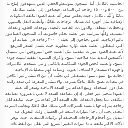
الحاسمة بالكامل. أما المنتجون متوسطو الحجم، الذين يستهدفون إنتاج ما
بين ٥٠٠٠ و١٥٠٠٠ زجاجة في الساعة، فيحتاجون إلى أنظمة متكاملة
تمامًا وآليَّة بالكامل، حيث يعكس سعر آلة تعبئة الصودا تكلفة المكونات
الإضافية مثل أجهزة فك تشابك الزجاجات تلقائيًّا، وأنظمة النقل بالسيور،
ومحطات الشطف، والدورانات الخاصة بالتعبئة، ووحدات الغلق، ومعدات
التسمية، وكلُّها متزامنة عبر أنظمة تحكم حاسوبية. أما المنتجون الصناعيون
عاليو الإنتاجية، الذين يحتاجون إلى تعبئة ٢٠٠٠٠ زجاجة في الساعة أو
أكثر، فيتطلبون أنظمة تعبئة دوَّارة متطورة، حيث يشمل السعر المرتفع
لآلة تعبئة الصودا ميزات متقدمة مثل أنظمة حقن النيتروجين التي تستبدل
الأكسجين لتمديد مدة صلاحية المنتج، وأفران البسترة النفقية لتثبيت جودة
المنتج، وأنظمة فحص الجودة المتكاملة بالكامل والتي تستخدم الكاميرات
وأجهزة الاستشعار لاكتشاف العيوب. ويساعد فهم متطلباتك الإنتاجية
الحالية مع التنبؤ بالنمو المستقبلي في تجنُّب كلٍّ من الاستثمار غير الكافي
في معدات تصبح عائقًا إنتاجيًّا بسرعة، والاستثمار المفرط في سعة زائدة
تظل دون استخدام. ويتبع العلاقة بين السعة الإنتاجية وسعر آلة تعبئة
الصودا منحنى غير خطي، إذ إن مضاعفة السعة لا تعني بالضرورة مضاعفة
التكلفة، مما يجعل المعدات عالية السعة أكثر كفاءة من حيث التكلفة لكل
زجاجة يتم إنتاجها بالنسبة للشركات التي تمتلك طلبًا كافيًا. وبجانب السرعة
البحتة، يجب أن تأخذ اعتبارات السعة في الحسبان وقت التحويل عند
التبديل بين أحجام الزجاجات المختلفة أو تركيبات المنتجات، حيث توفر
الآلات الأكثر تكلفة عادةً ميزات التغيير السريع التي تقلل من انقطاعات