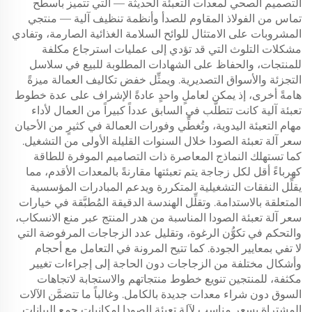
التصميم الصحي لمعدات التعبئة الحديثة — التي تتميز بأسطح
تماس من الفولاذ المقاوم للصدأ وأنظمة تنظيف آلية — منتجي
المشروبات على الامتثال للوائح السلامة الغذائية الصارمة، وتفادي
مشكلات التلوث التي قد تؤدي إلى عمليات استرجاع مكلفة
للمنتجات، والحفاظ على الشهادات المطلوبة للبيع في سلاسل
التجزئة والأسواق التصديرية. ويمثِّل خفض تكاليف العمالة ميزةً
هامةً أخرى، إذ يمكن لعاملٍ واحدٍ عادةً الإشراف على عدة خطوط
تعبئة آلية كانت تتطلَّب في السابق عدداً كبيراً من العمال لأداء
مهام التعبئة اليدوية، وتُغطِّي وفورات العمالة في كثيرٍ من الأحيان
سعر آلة تعبئة الصودا خلال السنوات القليلة الأولى من التشغيل.
كما تستهلك النماذج المعاصرة ذات التصاميم الموفرة للطاقة
كهرباءً أقل لكل زجاجة يتم تعبئتها مقارنةً بالمعدات الأقدم، مما
يقلِّل النفقات التشغيلية المتكررة ويدعم المبادرات المؤسسية
المتعلقة بالاستدامة. وتقلِّل الهندسة الدقيقة المُطبَّقة في خيارات
سعر آلة تعبئة الصودا المناسبة من هدر المنتج عبر منع الانسكاب،
والتحكم في تكوُّن الرغوة، وتقليل عدد الزجاجات المرفوضة التي
لا تفي بمعايير الجودة. كما تتيح المرونة في التعامل مع أحجام
وأشكال مختلفة من الزجاجات دون الحاجة إلى إجراءات تغيير
مكثفة، للمنتجين تنويع خطوط منتجاتهم والاستجابة لاتجاهات
السوق دون شراء معدات جديدة بالكامل. وغالباً ما تتضمَّن الآلات
المشتراة بسعر مناسب لآلة تعبئة الصودا إمكانيات جمع البيانات