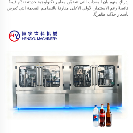
إدراكٍ منهم بأن المعدات التي تتضمّن معايير تكنولوجية حديثة تقدّم قيمةً
فائضةً رغم الاستثمار الأولي الأعلى مقارنةً بالتصاميم القديمة التي تُعرض
بأسعار جذّابة ظاهريًّا.