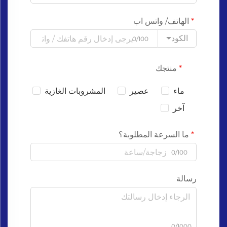
الهاتف/ واتس اب
الكود
0/100
منتجك
ماء
عصير
المشروبات الغازية
آخر
ما السرعة المطلوبة؟
0/100
رسالة
0/1000