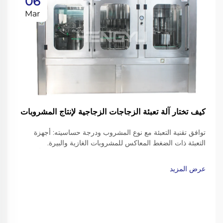
06
Mar
كيف تختار آلة تعبئة الزجاجات الزجاجية لإنتاج المشروبات
توافق تقنية التعبئة مع نوع المشروب ودرجة حساسيته: أجهزة
التعبئة ذات الضغط المعاكس للمشروبات الغازية والبيرة.
فالمشروبات الغازية مثل الصودا والمياه الفوارة والبيرة تتطلّب
تقنيات تعبئة دقيقة للحفاظ على فَوَرَتها دون أن تؤدي إلى انفجار أو
عرض المزيد
فقدان الغاز…