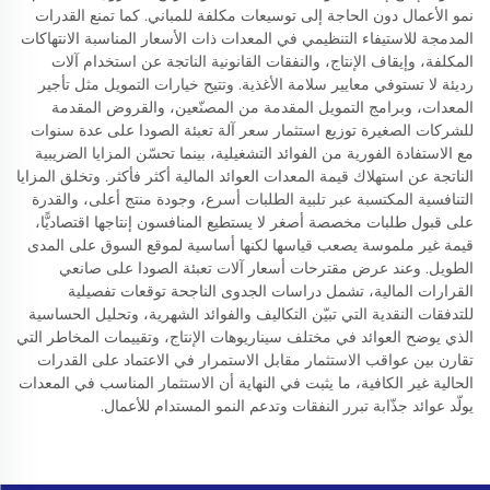
نمو الأعمال دون الحاجة إلى توسيعات مكلفة للمباني. كما تمنع القدرات
المدمجة للاستيفاء التنظيمي في المعدات ذات الأسعار المناسبة الانتهاكات
المكلفة، وإيقاف الإنتاج، والنفقات القانونية الناتجة عن استخدام آلات
رديئة لا تستوفي معايير سلامة الأغذية. وتتيح خيارات التمويل مثل تأجير
المعدات، وبرامج التمويل المقدمة من المصنّعين، والقروض المقدمة
للشركات الصغيرة توزيع استثمار سعر آلة تعبئة الصودا على عدة سنوات
مع الاستفادة الفورية من الفوائد التشغيلية، بينما تحسّن المزايا الضريبية
الناتجة عن استهلاك قيمة المعدات العوائد المالية أكثر فأكثر. وتخلق المزايا
التنافسية المكتسبة عبر تلبية الطلبات أسرع، وجودة منتج أعلى، والقدرة
على قبول طلبات مخصصة أصغر لا يستطيع المنافسون إنتاجها اقتصاديًّا،
قيمة غير ملموسة يصعب قياسها لكنها أساسية لموقع السوق على المدى
الطويل. وعند عرض مقترحات أسعار آلات تعبئة الصودا على صانعي
القرارات المالية، تشمل دراسات الجدوى الناجحة توقعات تفصيلية
للتدفقات النقدية التي تبيّن التكاليف والفوائد الشهرية، وتحليل الحساسية
الذي يوضح العوائد في مختلف سيناريوهات الإنتاج، وتقييمات المخاطر التي
تقارن بين عواقب الاستثمار مقابل الاستمرار في الاعتماد على القدرات
الحالية غير الكافية، ما يثبت في النهاية أن الاستثمار المناسب في المعدات
يولّد عوائد جذّابة تبرر النفقات وتدعم النمو المستدام للأعمال.