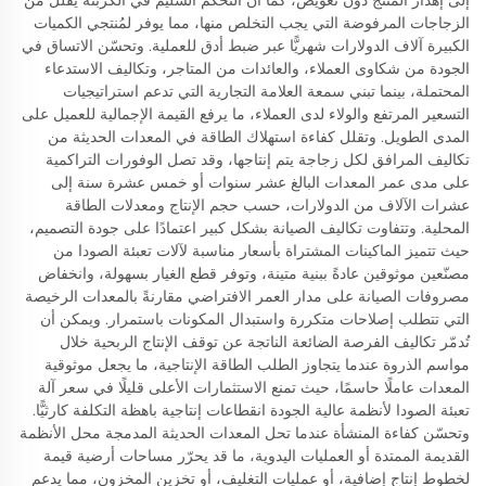
إلى إهدار المنتج دون تعويض، كما أن التحكم السليم في الكربنة يقلل من
الزجاجات المرفوضة التي يجب التخلص منها، مما يوفر لمُنتجي الكميات
الكبيرة آلاف الدولارات شهريًّا عبر ضبط أدق للعملية. وتحسّن الاتساق في
الجودة من شكاوى العملاء، والعائدات من المتاجر، وتكاليف الاستدعاء
المحتملة، بينما تبني سمعة العلامة التجارية التي تدعم استراتيجيات
التسعير المرتفع والولاء لدى العملاء، ما يرفع القيمة الإجمالية للعميل على
المدى الطويل. وتقلل كفاءة استهلاك الطاقة في المعدات الحديثة من
تكاليف المرافق لكل زجاجة يتم إنتاجها، وقد تصل الوفورات التراكمية
على مدى عمر المعدات البالغ عشر سنوات أو خمس عشرة سنة إلى
عشرات الآلاف من الدولارات، حسب حجم الإنتاج ومعدلات الطاقة
المحلية. وتتفاوت تكاليف الصيانة بشكل كبير اعتمادًا على جودة التصميم،
حيث تتميز الماكينات المشتراة بأسعار مناسبة لآلات تعبئة الصودا من
مصنّعين موثوقين عادةً ببنية متينة، وتوفر قطع الغيار بسهولة، وانخفاض
مصروفات الصيانة على مدار العمر الافتراضي مقارنةً بالمعدات الرخيصة
التي تتطلب إصلاحات متكررة واستبدال المكونات باستمرار. ويمكن أن
تُدمّر تكاليف الفرصة الضائعة الناتجة عن توقف الإنتاج الربحية خلال
مواسم الذروة عندما يتجاوز الطلب الطاقة الإنتاجية، ما يجعل موثوقية
المعدات عاملًا حاسمًا، حيث تمنع الاستثمارات الأعلى قليلًا في سعر آلة
تعبئة الصودا لأنظمة عالية الجودة انقطاعات إنتاجية باهظة التكلفة كارثيًّا.
وتحسّن كفاءة المنشأة عندما تحل المعدات الحديثة المدمجة محل الأنظمة
القديمة الممتدة أو العمليات اليدوية، ما قد يحرّر مساحات أرضية قيمة
لخطوط إنتاج إضافية، أو عمليات التغليف، أو تخزين المخزون، مما يدعم