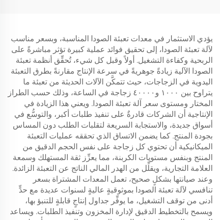
يؤدي الاستثمار في معدات تعبئة الصودا المناسبة، وبسعر مناسب
لآلة تعبئة الصودا، إلى تحقيق فوائد عملية كبيرة تؤثر مباشرةً على
الربحية وكفاءة التشغيل. أولاً وقبل كل شيء، تُحقِّق أنظمة تعبئة
الصودا الآلية زيادةً جوهريةً في سرعة الإنتاج مقارنةً بطرق التعبئة
اليدوية في الزجاجات، حيث تتمكَّن الآلات الحديثة من تعبئة ما
يتراوح بين ١٠٠٠ و٤٠٠٠٠ زجاجة في الساعة، وذلك حسب الطراز
المختار ومستوى سعر آلة تعبئة الصودا. ويعني هذا الزيادة في
الإنتاجية أن الشركات قادرةٌ على تنفيذ طلبات أكبر، والتوسُّع في
أسواق جديدة، والاستجابة السريعة لتقلبات الطلب دون المساس
بجودة المنتج. كما يضمن الاتساق الذي تحققه عمليات التعبئة
الميكانيكية أن تحتوي كل زجاجة على نفس الحجم الدقيق من
المنتج وبنفس مستويات الكربنة، مما يعزِّز ثقة المستهلك وسمعة
العلامة التجارية، ويقلِّل من الهدر المالي الناتج عن التعبئة الزائدة.
وعند صيانتها بشكلٍ صحيح، تعمل المعدات المشتراة بسعر
تنافسي لآلة تعبئة الصودا بموثوقيةٍ عاليةٍ لسنوات عديدة مع حدٍّ
أدنى من توقف التشغيل، ما يوفِّر جداول إنتاجٍ قابلةٍ للتنبؤ بها،
ويسمح بالتخطيط الدقيق لإدارة المخزون وتنفيذ الطلبات. ويساعد