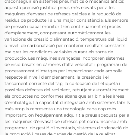
d'aconseguir en sistemes pneumàtics o mecànics antics;
aquesta precisió justifica preus més elevats per a les
màquines d'envasat de refrescs gràcies a la reducció de
residus de producte i a una major consistència. Els sensors
de pressió i cabal monitoritzen contínuament el procés
d'emplenament, compensant automàticament les
variacions de pressió d'alimentació, temperatura del líquid
o nivell de carbonatació per mantenir resultats constants
malgrat les condicions variables durant els torns de
producció. Les màquines avançades incorporen sistemes
de visió basats en càmeres d'alta velocitat i programari de
processament d'imatges per inspeccionar cada ampolla
respecte al nivell d'emplenament, la presència i el
tancament correcte del tap, la col·locació de l'etiqueta i
possibles defectes del recipient, rebutjant automàticament
els productes no conformes abans que arribin a les àrees
d'embalatge. La capacitat d'integració amb sistemes fabrils
més amplis representa una tecnologia cada cop més
important, on l'equipament adquirit a preus adequats per a
les màquines d'envasat de refrescs pot comunicar-se amb
programari de gestió d'inventaris, sistemes d'ordenació de
la producció i bases de dades de gestió de la qualitat,