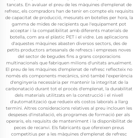
tancats. En avaluar el preu de les màquines d'emplenat de
refresc, els compradors han de tenir en compte els requisits
de capacitat de producció, mesurats en botelles per hora, la
gamma de mides de recipients que l'equipament pot
acceptar i la compatibilitat amb diferents materials de
botella, com ara el plàstic PET i el vidre. Les aplicacions
d'aquestes màquines abasten diversos sectors, des de
petits productors artesanals de refrescs i empreses noves
del sector de begudes fins a grans corporacions
multinacionals que fabriquen milions d'unitats anualment.
El preu de les màquines d'emplenat de refresc reflecteix no
només els components mecànics, sinó també l'experiència
d'enginyeria necessària per mantenir la integritat de la
carbonatació durant tot el procés d'emplenat, la durabilitat
dels materials utilitzats en la construcció i el nivell
d'automatització que redueix els costos laborals a llarg
termini. Altres consideracions relatives al preu inclouen les
despeses d'instal·lació, els programes de formació per als
operaris, els requisits de manteniment i la disponibilitat de
peces de recanvi. Els fabricants que ofereixen preus
competitius per a les màquines d'emplenat de refresc