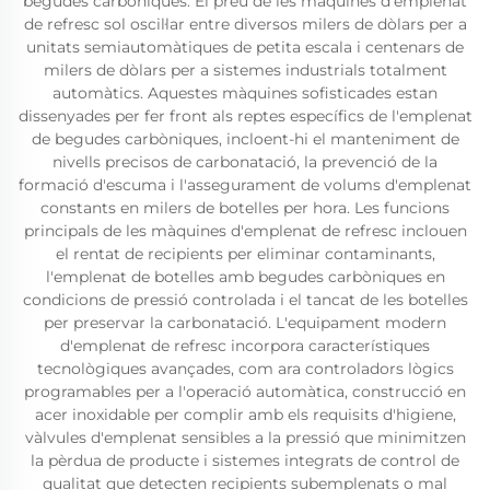
begudes carbòniques. El preu de les màquines d'emplenat
de refresc sol oscil·lar entre diversos milers de dòlars per a
unitats semiautomàtiques de petita escala i centenars de
milers de dòlars per a sistemes industrials totalment
automàtics. Aquestes màquines sofisticades estan
dissenyades per fer front als reptes específics de l'emplenat
de begudes carbòniques, incloent-hi el manteniment de
nivells precisos de carbonatació, la prevenció de la
formació d'escuma i l'assegurament de volums d'emplenat
constants en milers de botelles per hora. Les funcions
principals de les màquines d'emplenat de refresc inclouen
el rentat de recipients per eliminar contaminants,
l'emplenat de botelles amb begudes carbòniques en
condicions de pressió controlada i el tancat de les botelles
per preservar la carbonatació. L'equipament modern
d'emplenat de refresc incorpora característiques
tecnològiques avançades, com ara controladors lògics
programables per a l'operació automàtica, construcció en
acer inoxidable per complir amb els requisits d'higiene,
vàlvules d'emplenat sensibles a la pressió que minimitzen
la pèrdua de producte i sistemes integrats de control de
qualitat que detecten recipients subemplenats o mal