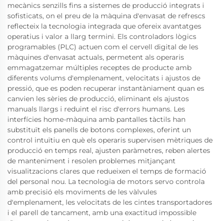
mecànics senzills fins a sistemes de producció integrats i
sofisticats, on el preu de la màquina d'envasat de refrescs
reflecteix la tecnologia integrada que ofereix avantatges
operatius i valor a llarg termini. Els controladors lògics
programables (PLC) actuen com el cervell digital de les
màquines d'envasat actuals, permetent als operaris
emmagatzemar múltiples receptes de producte amb
diferents volums d'emplenament, velocitats i ajustos de
pressió, que es poden recuperar instantàniament quan es
canvien les sèries de producció, eliminant els ajustos
manuals llargs i reduint el risc d'errors humans. Les
interfícies home-màquina amb pantalles tàctils han
substituït els panells de botons complexes, oferint un
control intuïtiu en què els operaris supervisen mètriques de
producció en temps real, ajusten paràmetres, reben alertes
de manteniment i resolen problemes mitjançant
visualitzacions clares que redueixen el temps de formació
del personal nou. La tecnologia de motors servo controla
amb precisió els moviments de les vàlvules
d'emplenament, les velocitats de les cintes transportadores
i el parell de tancament, amb una exactitud impossible