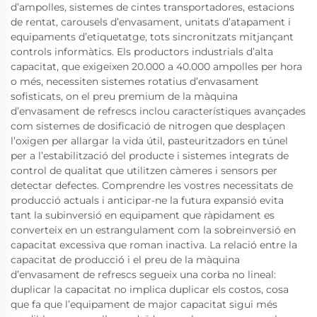
d’ampolles, sistemes de cintes transportadores, estacions
de rentat, carousels d’envasament, unitats d’atapament i
equipaments d’etiquetatge, tots sincronitzats mitjançant
controls informàtics. Els productors industrials d’alta
capacitat, que exigeixen 20.000 a 40.000 ampolles per hora
o més, necessiten sistemes rotatius d’envasament
sofisticats, on el preu premium de la màquina
d’envasament de refrescs inclou característiques avançades
com sistemes de dosificació de nitrogen que desplaçen
l’oxigen per allargar la vida útil, pasteuritzadors en túnel
per a l’estabilització del producte i sistemes integrats de
control de qualitat que utilitzen càmeres i sensors per
detectar defectes. Comprendre les vostres necessitats de
producció actuals i anticipar-ne la futura expansió evita
tant la subinversió en equipament que ràpidament es
converteix en un estrangulament com la sobreinversió en
capacitat excessiva que roman inactiva. La relació entre la
capacitat de producció i el preu de la màquina
d’envasament de refrescs segueix una corba no lineal:
duplicar la capacitat no implica duplicar els costos, cosa
que fa que l’equipament de major capacitat sigui més