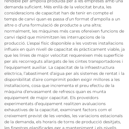
rendible per ampolla produïda per a les empreses amb una
demanda suficient. Més enllà de la velocitat bruta, les
consideracions de capacitat han de tenir en compte el
temps de canvi quan es passa d’un format d’ampolla a un
altre o d’una formulació de producte a una altra;
normalment, les màquines més cares ofereixen funcions de
canvi ràpid que minimitzen les interrupcions de la
producció. L’espai físic disponible a les vostres instal·lacions
influeix en quin nivell de capacitat és pràcticament viable, ja
que les línies de major velocitat requereixen més superfície
per als recorreguts allargats de les cintes transportadores i
l’equipament auxiliar. La capacitat de la infraestructura
elèctrica, l’abastiment d’aigua per als sistemes de rentat i la
disponibilitat d’aire comprimit poden exigir millores a les
instal·lacions, cosa que incrementa el preu efectiu de la
màquina d’envasament de refrescs quan es munta
equipament de major capacitat. Els proveïdors
experimentats d’equipament realitzen avaluacions
exhaustives de la capacitat, examinant factors com el
creixement previst de les vendes, les variacions estacionals
de la demanda, els horaris de torns de producció desitjats,
les finestres planificades per a manteniment i els nivells