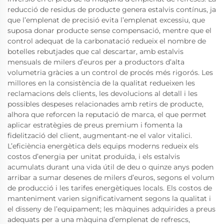
reducció de residus de producte genera estalvis contínus, ja
que l’emplenat de precisió evita l’emplenat excessiu, que
suposa donar producte sense compensació, mentre que el
control adequat de la carbonatació redueix el nombre de
botelles rebutjades que cal descartar, amb estalvis
mensuals de milers d’euros per a productors d’alta
volumetria gràcies a un control de procés més rigorós. Les
millores en la consistència de la qualitat redueixen les
reclamacions dels clients, les devolucions al detall i les
possibles despeses relacionades amb retirs de producte,
alhora que reforcen la reputació de marca, el que permet
aplicar estratègies de preus premium i fomenta la
fidelització del client, augmentant-ne el valor vitalici.
L’eficiència energètica dels equips moderns redueix els
costos d’energia per unitat produïda, i els estalvis
acumulats durant una vida útil de deu o quinze anys poden
arribar a sumar desenes de milers d’euros, segons el volum
de producció i les tarifes energètiques locals. Els costos de
manteniment varien significativament segons la qualitat i
el disseny de l’equipament; les màquines adquirides a preus
adequats per a una màquina d’emplenat de refrescs,