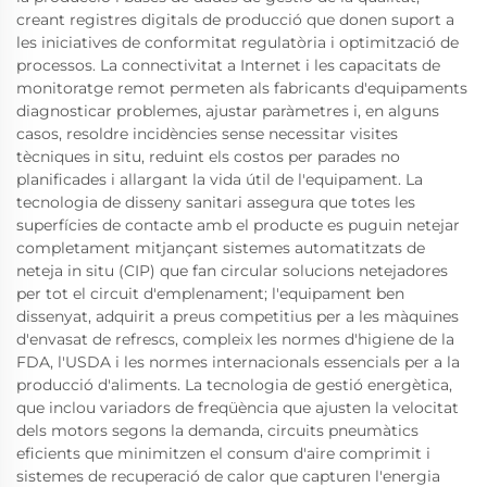
creant registres digitals de producció que donen suport a
les iniciatives de conformitat regulatòria i optimització de
processos. La connectivitat a Internet i les capacitats de
monitoratge remot permeten als fabricants d'equipaments
diagnosticar problemes, ajustar paràmetres i, en alguns
casos, resoldre incidències sense necessitar visites
tècniques in situ, reduint els costos per parades no
planificades i allargant la vida útil de l'equipament. La
tecnologia de disseny sanitari assegura que totes les
superfícies de contacte amb el producte es puguin netejar
completament mitjançant sistemes automatitzats de
neteja in situ (CIP) que fan circular solucions netejadores
per tot el circuit d'emplenament; l'equipament ben
dissenyat, adquirit a preus competitius per a les màquines
d'envasat de refrescs, compleix les normes d'higiene de la
FDA, l'USDA i les normes internacionals essencials per a la
producció d'aliments. La tecnologia de gestió energètica,
que inclou variadors de freqüència que ajusten la velocitat
dels motors segons la demanda, circuits pneumàtics
eficients que minimitzen el consum d'aire comprimit i
sistemes de recuperació de calor que capturen l'energia