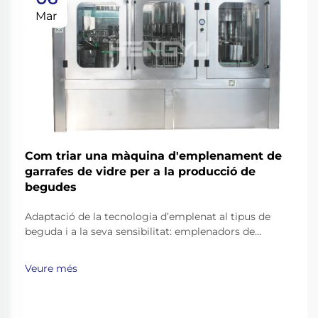
Mar
Com triar una màquina d'emplenament de
garrafes de vidre per a la producció de
begudes
Adaptació de la tecnologia d’emplenat al tipus de
beguda i a la seva sensibilitat: emplenadors de
contrapressió per a begudes carbonatades i cervesa.
Les begudes carbonatades, com ara les refrescos,
Veure més
l’aigua gasificada i la cervesa, necessiten tècniques
d’emplenat especials per mantenir-ne l’efervescència
sense provocar vessaments...