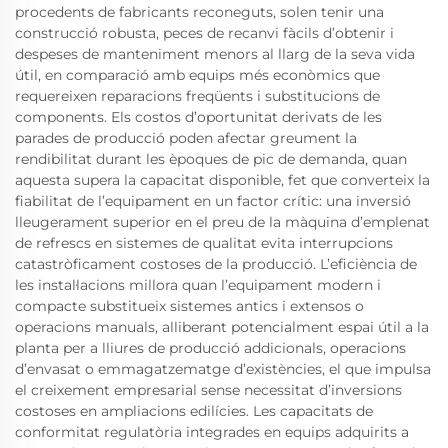
procedents de fabricants reconeguts, solen tenir una
construcció robusta, peces de recanvi fàcils d’obtenir i
despeses de manteniment menors al llarg de la seva vida
útil, en comparació amb equips més econòmics que
requereixen reparacions freqüents i substitucions de
components. Els costos d’oportunitat derivats de les
parades de producció poden afectar greument la
rendibilitat durant les èpoques de pic de demanda, quan
aquesta supera la capacitat disponible, fet que converteix la
fiabilitat de l’equipament en un factor crític: una inversió
lleugerament superior en el preu de la màquina d’emplenat
de refrescs en sistemes de qualitat evita interrupcions
catastròficament costoses de la producció. L’eficiència de
les instal·lacions millora quan l’equipament modern i
compacte substitueix sistemes antics i extensos o
operacions manuals, alliberant potencialment espai útil a la
planta per a lliures de producció addicionals, operacions
d’envasat o emmagatzematge d’existències, el que impulsa
el creixement empresarial sense necessitat d’inversions
costoses en ampliacions edilícies. Les capacitats de
conformitat regulatòria integrades en equips adquirits a