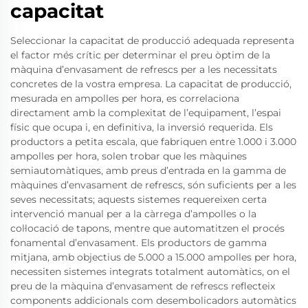
capacitat
Seleccionar la capacitat de producció adequada representa
el factor més crític per determinar el preu òptim de la
màquina d’envasament de refrescs per a les necessitats
concretes de la vostra empresa. La capacitat de producció,
mesurada en ampolles per hora, es correlaciona
directament amb la complexitat de l’equipament, l’espai
físic que ocupa i, en definitiva, la inversió requerida. Els
productors a petita escala, que fabriquen entre 1.000 i 3.000
ampolles per hora, solen trobar que les màquines
semiautomàtiques, amb preus d’entrada en la gamma de
màquines d’envasament de refrescs, són suficients per a les
seves necessitats; aquests sistemes requereixen certa
intervenció manual per a la càrrega d’ampolles o la
col·locació de tapons, mentre que automatitzen el procés
fonamental d’envasament. Els productors de gamma
mitjana, amb objectius de 5.000 a 15.000 ampolles per hora,
necessiten sistemes integrats totalment automàtics, on el
preu de la màquina d’envasament de refrescs reflecteix
components addicionals com desembolicadors automàtics