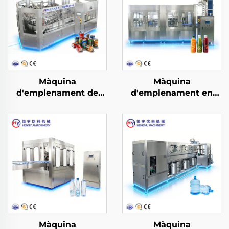
Màquina
Màquina
d'emplenament de
d'emplenament en
llaunes YDGF30-6
calent de sucos i te en
botelles PET RCGF40-
40-10
Màquina
Màquina