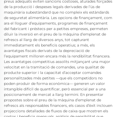
preus adequats eviten sancions costoses, aturades forçades
de la producció i despeses legals derivades de l’ús de
maquinària subestàndard que no compleix els estàndards
de seguretat alimentària. Les opcions de finançament, com
ara el lloguer d’equipaments, programes de finançament
del fabricant i préstecs per a petites empreses, permeten
diluir la inversió en el preu de la màquina d’emplenat de
refrescs al llarg de diversos anys, tot capturant
immediatament els beneficis operatius; a més, els
avantatges fiscals derivats de la depreciació de
l’equipament milloren encara més la rendibilitat financera.
Les avantatges competitius assolits mitjançant una major
velocitat en la tramitació de comandes, una qualitat de
producte superior i la capacitat d’acceptar comandes
personalitzades més petites —que els competidors no
poden produir de forma econòmica— generen un valor
intangible difícil de quantificar, però essencial per a una
posicionament de mercat a llarg termini. En presentar
propostes sobre el preu de la màquina d’emplenat de
refrescs als responsables financers, els casos d’èxit inclouen
projeccions detallades de fluxos de caixa que mostren els
costos i beneficis mensuals, anàlisis de sensibilitat que