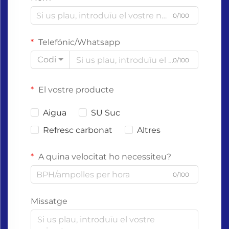
0/100
Telefónic/Whatsapp
Codi
0/100
El vostre producte
Aigua
SU Suc
Refresc carbonat
Altres
A quina velocitat ho necessiteu?
0/100
Missatge