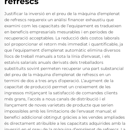
refrescs
Justificar la inversió en el preu de la màquina d’emplenat
de refrescs requereix un anàlisi financer exhaustiu que
examini com les capacitats de l’equipament es tradueixen
en beneficis empresarials mesurables i en períodes de
recuperació acceptables. La reducció dels costos laborals
sol proporcionar el retorn més immediat i quantificable, ja
que l’equipament d’emplenat automàtic elimina diversos
llocs de treball manuals a tota la línia d’envasat, i els
estalvis salarials anuals derivats dels treballadors
substituïts sovint permeten recuperar una part substancial
del preu de la màquina d’emplenat de refrescs en un
termini de dos a tres anys d’operació. L’augment de la
capacitat de producció permet un creixement de les
ingressos mitjançant la satisfacció de comandes clients
més grans, l’accés a nous canals de distribució i el
llançament de noves varietats de producte que serien
impossibles amb les limitacions de l’envasat manual; el
benefici addicional obtingut gràcies a les vendes ampliades
és directament atribuïble a les capacitats adquirides amb la
inversió en el preu de la màquina d’emplenat de refrescs. La