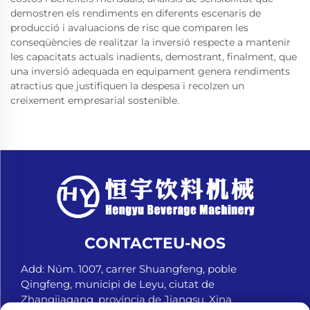
demostren els rendiments en diferents escenaris de
producció i avaluacions de risc que comparen les
conseqüències de realitzar la inversió respecte a mantenir
les capacitats actuals inadients, demostrant, finalment, que
una inversió adequada en equipament genera rendiments
atractius que justifiquen la despesa i recolzen un
creixement empresarial sostenible.
CONTACTEU-NOS
Add: Núm. 1007, carrer Shuangfeng, poble
Qingfeng, municipi de Leyu, ciutat de
Zhangjiagang, província de Jiangsu, Xina