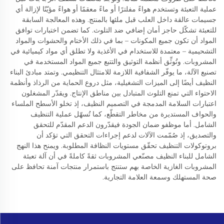
عملية التعبئة وتستخدم هواءً مفلترًا أو ماءً معقمًا أو هواءً مؤيّنًا لإزالة أي
جسيمات عالقة داخل العلب قبل ملئها بالمنتج. وهذه المعالجة السابقة
للتعبئة تشكّل حاجز أمان إضافي ضد التلوث. كما تضمن اختبارات توافق
المواد أن تكون جميع المكونات – بما في ذلك الأختام والحشوات والمواد
التشحيمية – معتمدة للاستخدام في الأغذية ولا تطلق أي مواد كيميائية في
المشروبات. وتُوثِّق أنظمة التوثيق والتتبع جميع المواد المستخدمة في
تصنيع الآلة، ما يوفّر الشفافية اللازمة للامتثال التنظيمي. وتمتد مبادئ البناء
النظيف أيضًا إلى الميزات التشغيلية، مثل دروع الحماية من الرذاذ وأنظمة
الاحتواء التي تمنع التلوث المتبادل بين مناطق الإنتاج. ويقدّر المشغلون
اعتبارات السلامة المدمجة في التصميم النظيف، إذ تخلو الأسطح الملساء
والحواف المستديرة من مخاطر التقطّع، كما تُسهّل عملية التنظيف
الشامل. أما موظفو ضمان الجودة فيقدّرون الدعم المقدّم للتحقق
والتصديق، إذ صُمّمت الآلات لدعم إجراءات التحقق التي تؤكد أن
بروتوكولات التنظيف تحقّق مستويات النظافة المطلوبة. ويمنح هذا النهج
الشامل للبناء النظيف مصنّعي المشروبات ثقةً كاملةً في أن آلة تعبئة
المشروبات الغازية الخاصة بهم ستنتج باستمرار منتجات آمنة تحافظ على
صحة المستهلك وسمعة العلامة التجارية.