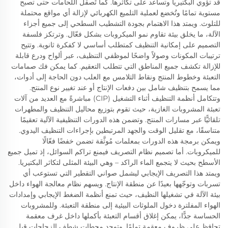
قد تؤوي البكتيريا وتساعد على تكاثرها. كما تُصقل اللحامات حتى تصبح
مستوية تمامًا وتُخضع لعملية التلميع الكهربائي لإزالة أي مواقع محتملة
للتلوث. ويمتد هذا الاهتمام بجودة التشطيب السطحي إلى جميع أجزاء
الآلة، ما يخلق بيئة تقاوم نمو الميكروبات بشكل فعّال. وترتكز فلسفة
التصميم على إمكانية التنظيف كمتطلب أساسي لا كفكرة ثانوية. وتتيح
ترتيبات المكونات وصولاً واضحًا لموظفي التنظيف، عبر ألواح ودرع قابلة
للإزالة تكشف جميع المناطق التي تتطلب التعقيم. كما يمكن فك صمامات
التعبئة وخطوط المنتج ونقاط التلامس مع العلب دون الحاجة إلى أدوات،
مما يسمح بتنظيف شامل بين دفعات الإنتاج أو عند تغيير نوع المنتج.
وتتكامل أنظمة التنظيف أثناء التشغيل (CIP) مباشرةً مع العديد من آلات
تعبئة المشروبات الغازية، حيث تقوم بتوزيع محاليل التنظيف والمطهرات
تلقائيًّا عبر مسارات المنتج. وتضمن هذه الدورات التنظيفية الآلية تعقيمًا
متناسقًا، مع تقليل الوقت والجهد المرتبطين بإجراءات التنظيف اليدوي.
ويمكن برمجة هذه الدورات بمعلمات مُوثَّقة تضمن خفضًا فعّالًا
للميكروبات. أما تصميم نظام التصريف فيمنع تراكم السوائل، إذ تميل جميع
الأسطح بحيث لا يتجمع الماء الراكد – وهي البيئة المثلى لتكاثر البكتيريا.
ويمتد هذا التصريف الإيجابي ليشمل صواني التقطير التي تستوعب أي
تسربات وتوجّهها بعيدًا عن منطقة الإنتاج. ويسهم نظام معالجة الهواء داخل
بيئة الآلة في تشغيلها النظيف، حيث تمنع أنظمة الضغط الإيجابي وإمدادات
الهواء المفلترة دخول الملوثات البيئية إلى منطقة التعبئة. وللمشروبات
الحساسة جدًّا، يمكن إغلاق أقسام التعبئة بأكملها داخل غرف معقمة
تحافظ على ظروف معقمة تمامًا. وتوجد محطات شطف الزجاجات قبل