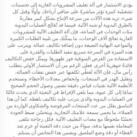
يؤدي الاستثمار في آلة تغليف المشروبات الغازية إلى تحسينات
تشغيلية كبيرة تؤثر مباشرةً على صافي أرباحك. وأولًا وقبل كل
شيء، تزيد هذه الآلات من سرعة الإنتاج بشكلٍ كبير مقارنةً
بالطرق اليدوية أو شبه الآلية. فبينما قد تُعَالِج العمليات اليدوية
مئات الوحدات في الساعة، فإن آلة التغليف الآلية للمشروبات
الغازية تعالج آلاف الوحدات، ما يمكّنك من تلبية الطلبات الكبيرة
والمواعيد النهائية الضيقة دون إضافة تكاليف عمالة. ويترتب على
هذه الميزة في السرعة تسريع تنفيذ الطلبات والقدرة على
الاستفادة من الفرص السوقية فور ظهورها. ويمثّل خفض التكاليف
فائدةً جوهريةً أخرى. فعلى الرغم من أن الاستثمار الأولي يتطلب
رأس مال، فإن الآلة تُغطّي تكلفتها عبر خفض نفقات العمالة،
وتقليل الهدر في المنتجات، وانخفاض معدلات الأخطاء. وتستخدم
الأنظمة الآلية تقنيات قياس دقيقة تضمن وصول الحجم الصحيح
تمامًا إلى كل عبوة، مما يلغي الإفراط في التعبئة الذي يحدث غالبًا
في العمليات اليدوية والذي يترتب عليه تكاليف باهظة. كما أن هذا
التناسق يقلل من عدد المنتجات المرفوضة والشكاوى الواردة من
العملاء، ما يحمي سمعة علامتك التجارية. ويتحسّن ضبط الجودة
تحسّنًا ملحوظًا مع معدات التغليف الآلية. فكل زجاجة تتلقى
المعاملة نفسها بدقة، سواءً من حيث دقة التعبئة أو عزم شد
الغطاء أو دقة وضع الملصق. ويضمن هذا التجانس أن يستلم