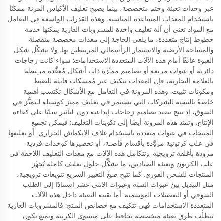
عبر وحدات تعبئة وختم متخصصة، بينما يصبح تغليف الأكياس المرنة ممكنًا
باستخدام المعدات المساعدة المناسبة. وهذه القدرات الواسعة في التعامل
مع المواد تعني أن آلة تغليف واحدة للمشروبات الغازية يمكنها خدمة
خطوط إنتاج متعددة، ما يلغي الحاجة إلى معدات مخصصة منفصلة
والمساحة الأرضية والاستثمار الرأسمالي المرتبطين بها. ولا يشكِّل شكل
العبوة عائقًا أمام هذه الآلات المتعددة الاستخدامات: سواء كانت زجاجات
دائرية أو عبوات مربعة أو تصاميم مميَّزة ذات أشكال مُعقَّدة مرتبطة
بالعلامة التجارية، فإن المعدات تتكيف عبر مُمسكات قابلة للضبط
ومكونات تثبيت. وهذه المرونة في التعامل مع الأشكال تكتسب أهمية
خاصةً بالنسبة للشركات التي تستثمر في تغليف مميز كوسيلة للتميُّز في
السوق، إذ تتيح تنفيذ تصاميم زجاجات إبداعية دون التأثير سلبًا على كفاءة
الإنتاج. وتمتد هذه المرونة أيضًا إلى تكوينات التغليف: فيمكن تجميع
المنتجات في عبوات متعددة باستخدام غلاف الانكماش الحراري، أو تغليفها
في علب كرتونية مزوَّدة بأقسام فاصلة، أو تحضيرها كوحدات فردية
مزودة بأغلفة ترويجية. وتتكامل هذه الآلات مع معدات التغليف اللاحقة في
علب الكرتون وتعبئة الصناديق، ما يشكِّل حلول تغليف كاملة تُجهِّز
المنتجات للشحن الفوري. كما تتيح صيغ التغيير السريع تنويعات ترويجية،
مثل التبديل بين عبوات الستة وعبوات الاثني عشر استنادًا إلى الطلب
السوقي أو التفضيلات الموسمية. أما تقنية التعبئة داخل هذه الآلات
المتعددة الاستخدامات فهي تتكيف مع خصائص المنتج: فالمشروبات الغازية
تتطلَّب طرق تعبئة متخصصة تحافظ على مستوى الكربنة وتمنع تكون