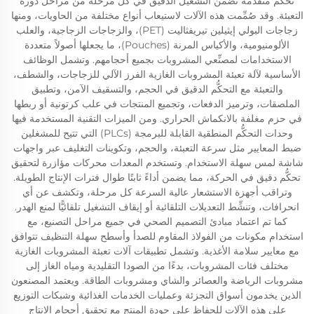
تحكُّم متقدِّمة تضمن التشغيل الدقيق في كل مرحلة من مراحل دورة
التعبئة. وقد صُمِّمت هذه الآلات لاستيعاب أنواع مختلفة من الحاويات، ومنها
زجاجات البولي إيثيلين تيريفثاليت (PET)، والزجاجات الزجاجية، والعلب
الألومنيومية، والأكياس المرنة (Pouches)، ما يجعلها أصولاً متعددة
الاستخدامات لمصنِّعي المشروبات بجميع أحجامهم. وتشمل الوظائف
الأساسية لآلة تعبئة المشروبات الغازية الفرز الآلي للزجاجات، والشطف،
والتعبئة مع التحكُّم الدقيق في الحجم، والتسقيف الآمن، وتطبيق
الملصقات، وترميز الدفعات، وتجميع المنتجات في علب كرتونية أو ربطها
في حزم مغلفة بالانكماش الحراري. ومن الميزات التقنية المستخدمة فيها
وحدات التحكُّم المنطقية القابلة للبرمجة (PLCs) التي تتيح للمشغلين
ضبط المعايير مثل سرعة التعبئة، والحجم، وتكوينات التغليف عبر واجهات
شاشة لمس سهلة الاستخدام. وتستخدم المعدات محركات مؤازرة لتحقيق
تحكُّم دقيق في الحركة، مما يضمن أداءً ثابتًا طوال فترات الإنتاج الطويلة.
وتراقب أجهزة الاستشعار عالية السرعة كل مرحلة، وتكشف عن أي
انحرافات، وتنشِّط التعديلات التلقائية أو إيقاف التشغيل تلقائيًّا لمنع الهدر.
كما تم اعتماد مبادئ التصميم الصحي في جميع مراحل التصنيع، مع
استخدام مكونات من الفولاذ المقاوم للصدأ وأسطح سهلة التنظيف تتوافق
مع معايير سلامة الأغذية. وتشمل تطبيقات آلات تعبئة المشروبات الغازية
مختلف فئات المشروبات، بدءًا من الصودا التقليدية ومياه الغاز إلى
مشروبات الرياضة والعصائر والشاي ومشروبات الطاقة. ويعتمد المصنعون
الذين يخدمون أسواق التجزئة وعمليات الخدمات الغذائية وشبكات التوزيع
على هذه الآلات للحفاظ على جودة المنتج مع تحقيق أحجام الإنتاج