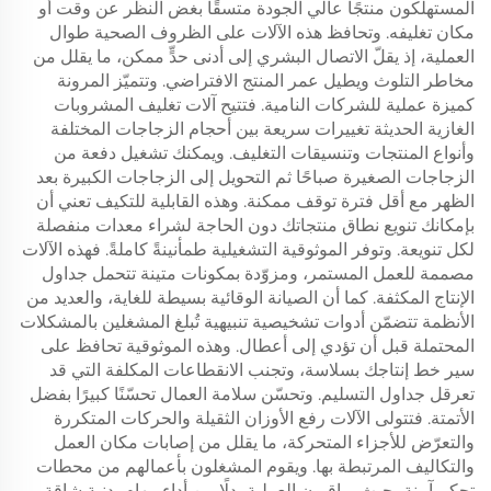
المستهلكون منتجًا عالي الجودة متسقًا بغض النظر عن وقت أو
مكان تغليفه. وتحافظ هذه الآلات على الظروف الصحية طوال
العملية، إذ يقلّ الاتصال البشري إلى أدنى حدٍّ ممكن، ما يقلل من
مخاطر التلوث ويطيل عمر المنتج الافتراضي. وتتميّز المرونة
كميزة عملية للشركات النامية. فتتيح آلات تغليف المشروبات
الغازية الحديثة تغييرات سريعة بين أحجام الزجاجات المختلفة
وأنواع المنتجات وتنسيقات التغليف. ويمكنك تشغيل دفعة من
الزجاجات الصغيرة صباحًا ثم التحويل إلى الزجاجات الكبيرة بعد
الظهر مع أقل فترة توقف ممكنة. وهذه القابلية للتكيف تعني أن
بإمكانك تنويع نطاق منتجاتك دون الحاجة لشراء معدات منفصلة
لكل تنويعة. وتوفر الموثوقية التشغيلية طمأنينةً كاملةً. فهذه الآلات
مصممة للعمل المستمر، ومزوّدة بمكونات متينة تتحمل جداول
الإنتاج المكثفة. كما أن الصيانة الوقائية بسيطة للغاية، والعديد من
الأنظمة تتضمّن أدوات تشخيصية تنبيهية تُبلغ المشغلين بالمشكلات
المحتملة قبل أن تؤدي إلى أعطال. وهذه الموثوقية تحافظ على
سير خط إنتاجك بسلاسة، وتجنب الانقطاعات المكلفة التي قد
تعرقل جداول التسليم. وتحسّن سلامة العمال تحسّنًا كبيرًا بفضل
الأتمتة. فتتولى الآلات رفع الأوزان الثقيلة والحركات المتكررة
والتعرّض للأجزاء المتحركة، ما يقلل من إصابات مكان العمل
والتكاليف المرتبطة بها. ويقوم المشغلون بأعمالهم من محطات
تحكم آمنة، حيث يراقبون العملية بدلًا من أداء مهام بدنية شاقة.