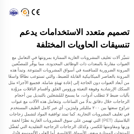
تصميم متعدد الاستخدامات يدعم
تنسيقات الحاويات المختلفة
تتميَّز آلات تغليف المشروبات الغازية الممتازة بمرونتها في التعامل مع
العبوات مقارنةً بالمعدات ذات الوظائف المحدودة، مما يوفِّر للمصنِّعين
المرونة الضرورية للمنافسة في أسواق المشروبات المتنوعة. وتبدأ هذه
المرونة بالعناصر الميكانيكية القابلة للضبط، والتي تستوعب نطاقًا واسعًا
من أبعاد العبوات دون الحاجة إلى إعادة تهيئةٍ شاملة. فجميع الأجزاء مثل
السكك الإرشادية وفوهة التعبئة ورؤوس الغلق وأقسام الناقلات مزوَّدة
بآليات ضبط لا تتطلب أدوات، ما يسمح للمُشغلين بالتبديل بين أحجام
الزجاجات خلال دقائق بدلًا من الساعات. وتتعامل هذه الآلات مع عبوات
تتراوح سعتها بين ٢٠٠ ملليلتر وليترَين، أي عبر كامل الطيف المستخدم
في تغليف المشروبات التجارية. كما تمتد توافقية المواد لتشمل زجاجات
البلاستيك (PET) التي تهيمن على سوق المشروبات الغازية نظرًا لخفة
وزنها ومقاومتها للكسر، وكذلك الزجاجات الزجاجية التقليدية التي تُفضَّل
للمنتجات الممتازة وبعض الأسواق الإقليمية. أما العلب الألومنيوم فتُدار