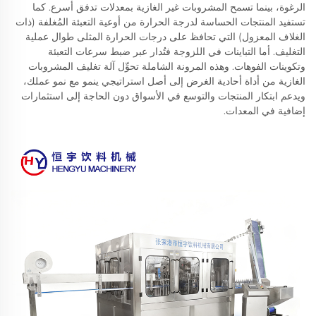
الرغوة، بينما تسمح المشروبات غير الغازية بمعدلات تدفق أسرع. كما
تستفيد المنتجات الحساسة لدرجة الحرارة من أوعية التعبئة المُغلفة (ذات
الغلاف المعزول) التي تحافظ على درجات الحرارة المثلى طوال عملية
التغليف. أما التباينات في اللزوجة فتُدار عبر ضبط سرعات التعبئة
وتكوينات الفوهات. وهذه المرونة الشاملة تحوِّل آلة تغليف المشروبات
الغازية من أداة أحادية الغرض إلى أصل استراتيجي ينمو مع نمو عملك،
ويدعم ابتكار المنتجات والتوسع في الأسواق دون الحاجة إلى استثمارات
إضافية في المعدات.