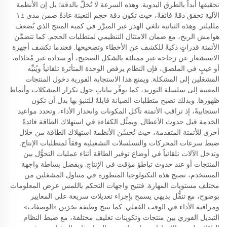
تحقيقها أبداً بالطرق اليدوية. وهذه السرعة لا تُخلّ بالدقة؛ بل إن الأنظمة
الآلية تحقق دقةً فائقةً، حيث تكون دقة حجم التعبئة عادةً ضمن مدى ±١
ملليلتر. وهذه الثباتية تلغي الهدر غير المبرَّر في كمية المنتج الذي يُضعف
هوامش الربح، مع ضمان الامتثال التنظيمي لمتطلبات الحجم. كما تتضمَّن
الأتمتة قدراتٍ ذكيةً للكشف عن الأخطاء وتصحيحها. فعندما تكشف أجهزة
الاستشعار عن زجاجة غير ممتلئة بالشكل الصحيح، أو سدادة غير مُحاذاة،
أو عيبٍ في الملصق، فإن النظام يرفض الوحدة المتأثرة تلقائياً ويُنبِّه
المشغلين إلى المشكلة. ويمنع هذا الاستجابة الفورية دخول المنتجات
المعيبة إلى سلسلة التوريد، كما يوفِّر بياناتٍ حول تكرار المشكلات وأنماط
ظهورها. وبذلك تصبح متطلبات الصيانة قابلةً للتنبؤ بها بدل أن تكون
استجابيةً، إذ تراقب الأتمتة تآكل المكونات وانحدار الأداء، وتحدد مواعيد
الخدمة قبل حدوث الأعطال. ويمثِّل الكفاءة في استهلاك الطاقة فائدةً
أخرى للأتمتة المتقدمة، حيث تُحسِّن الأنظمة استهلاك الطاقة من خلال
ضبط سرعات المحركات والتسلسلات التشغيلية وفقاً لمتطلبات الإنتاج.
وتدخل الآلات تلقائياً في أوضاع توفير الطاقة أثناء عمليات التحوُّل بين
المنتجات أو عند حدوث تباطؤ مؤقت في الإنتاج. وبفضل بساطة واجهة
المستخدم، تصبح هذه التكنولوجيا المتطورة في متناول المشغلين من
مختلف مستويات المهارة. فتتيح واجهات التحكم باللمس عرض المعلومات
بوضوح، مع تنقُّل بديهي يسمح بإجراء تعديلات سريعة على المعايير
ومراقبة الأداء في الوقت الفعلي. كما تتيح وظيفة تخزين «الوصفات»
التبديل الفوري بين منتجات وتكوينات تغليف مختلفة، مع ضبط النظام