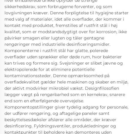
hver emballerede drikke opfylder de strenge
sikkerhedskrav, som forbrugerne forventer, og som
lovgivningen kræver. Denne forpligtelse til hygiejne starter
med valg af materialer, idet alle overflader, der kommer i
kontakt med produktet, fremstilles af rustfrit stål i høj
kvalitet, som er modstandsdygtigt over for korrosion, ikke
påvirker smagen eller lugten og tåler gentagne
rengøringer med industrielle desinficeringsmidler.
Komponenterne i rustfrit stål har glatte, polerede
overflader uden sprækker eller døde rum, hvor bakterier
kan trives og formere sig. Svejsninger er slibet jævne og
elektropolerede for at eliminere potentielle
kontaminationssteder. Denne opmærksomhed på
overfladekvalitet gælder hele maskinen og skaber en miljø,
der aktivt modvirker mikrobiel vækst. Designfilosofien
lægger vægt på rengørbarhed som en kernekrav, snarere
end som en efterfølgende overvejelse.
Komponentopstillinger giver tydelig adgang for personale,
der udfører rengøring, og aftagelige paneler samt
beskyttelsesdæksler afslører alle områder, der kræver
desinficering. Fyldningsventiler, produktledninger og
kontaktpunkter til beholdere kan demonteres uden