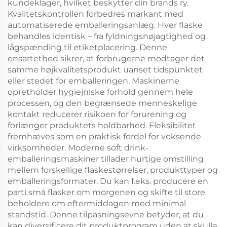
kundeklager, hvilket beskytter din brands ry.
Kvalitetskontrollen forbedres markant med
automatiserede emballeringsanlæg. Hver flaske
behandles identisk – fra fyldningsnøjagtighed og
lågspænding til etiketplacering. Denne
ensartethed sikrer, at forbrugerne modtager det
samme højkvalitetsprodukt uanset tidspunktet
eller stedet for emballeringen. Maskinerne
opretholder hygiejniske forhold gennem hele
processen, og den begrænsede menneskelige
kontakt reducerer risikoen for forurening og
forlænger produktets holdbarhed. Fleksibilitet
fremhæves som en praktisk fordel for voksende
virksomheder. Moderne soft drink-
emballeringsmaskiner tillader hurtige omstilling
mellem forskellige flaskestørrelser, produkttyper og
emballeringsformater. Du kan f.eks. producere en
parti små flasker om morgenen og skifte til store
beholdere om eftermiddagen med minimal
standstid. Denne tilpasningsevne betyder, at du
kan diversificere dit produktprogram uden at skulle