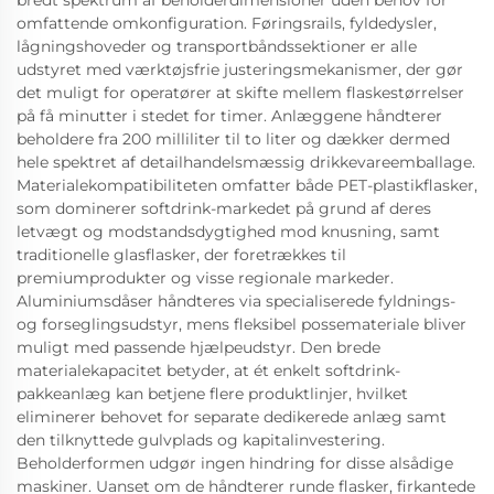
bredt spektrum af beholderdimensioner uden behov for
omfattende omkonfiguration. Føringsrails, fyldedysler,
lågningshoveder og transportbåndssektioner er alle
udstyret med værktøjsfrie justeringsmekanismer, der gør
det muligt for operatører at skifte mellem flaskestørrelser
på få minutter i stedet for timer. Anlæggene håndterer
beholdere fra 200 milliliter til to liter og dækker dermed
hele spektret af detailhandelsmæssig drikkevareemballage.
Materialekompatibiliteten omfatter både PET-plastikflasker,
som dominerer softdrink-markedet på grund af deres
letvægt og modstandsdygtighed mod knusning, samt
traditionelle glasflasker, der foretrækkes til
premiumprodukter og visse regionale markeder.
Aluminiumsdåser håndteres via specialiserede fyldnings-
og forseglingsudstyr, mens fleksibel possemateriale bliver
muligt med passende hjælpeudstyr. Den brede
materialekapacitet betyder, at ét enkelt softdrink-
pakkeanlæg kan betjene flere produktlinjer, hvilket
eliminerer behovet for separate dedikerede anlæg samt
den tilknyttede gulvplads og kapitalinvestering.
Beholderformen udgør ingen hindring for disse alsådige
maskiner. Uanset om de håndterer runde flasker, firkantede