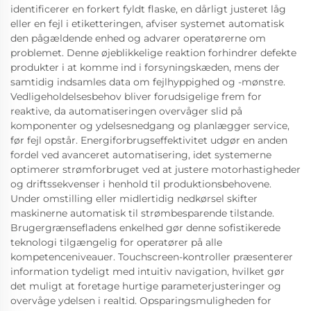
identificerer en forkert fyldt flaske, en dårligt justeret låg
eller en fejl i etiketteringen, afviser systemet automatisk
den pågældende enhed og advarer operatørerne om
problemet. Denne øjeblikkelige reaktion forhindrer defekte
produkter i at komme ind i forsyningskæden, mens der
samtidig indsamles data om fejlhyppighed og -mønstre.
Vedligeholdelsesbehov bliver forudsigelige frem for
reaktive, da automatiseringen overvåger slid på
komponenter og ydelsesnedgang og planlægger service,
før fejl opstår. Energiforbrugseffektivitet udgør en anden
fordel ved avanceret automatisering, idet systemerne
optimerer strømforbruget ved at justere motorhastigheder
og driftssekvenser i henhold til produktionsbehovene.
Under omstilling eller midlertidig nedkørsel skifter
maskinerne automatisk til strømbesparende tilstande.
Brugergrænsefladens enkelhed gør denne sofistikerede
teknologi tilgængelig for operatører på alle
kompetenceniveauer. Touchscreen-kontroller præsenterer
information tydeligt med intuitiv navigation, hvilket gør
det muligt at foretage hurtige parameterjusteringer og
overvåge ydelsen i realtid. Opsparingsmuligheden for