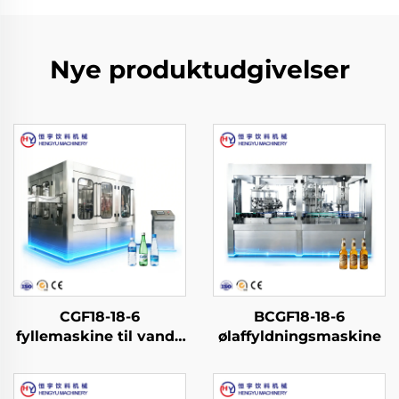
Nye produktudgivelser
CGF18-18-6
BCGF18-18-6
fyllemaskine til vand i
ølaffyldningsmaskine
PET-flasker