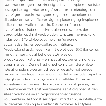
Automatiseringen strækker sig ud over simple mekaniske
bevægelser og omfatter også smart følerteknologi, der
overvåger produktmængder, registrerer beholderens
tilstedeværelse, verificerer lågens placering og inspicerer
etiketternes kvalitet i realtid. Denne omfattende
overvågning skaber et selvregulerende system, der
opretholder optimal ydelse uden konstant menneskelig
indgriben. Effektivitetsgevinsterne fra denne
automatisering er betydelige og målbare.
Produktionshastigheden kan nå op på over 600 flasker pr.
minut, afhængigt af beholderstørrelse og
produktspecifikationer – en hastighed, der er umulig at
opnå manuelt. Denne hastighed kompromitterer ikke
nøjagtigheden; tværtimod leverer de automatiserede
systemer overlegen præcision, hvor fyldmængder typisk er
nøjagtige inden for plus/minus én milliliter. En sådan
konsekvens eliminerer den unødige produktgivelse, der
underminerer fortjenstmarginerne, samtidig med at den
sikrer overholdelse af lovgivningen vedrørende
volumenkrav. Automatiseringen omfatter også intelligente
fejldetekterings- og korrektionsfunktioner. Når følere