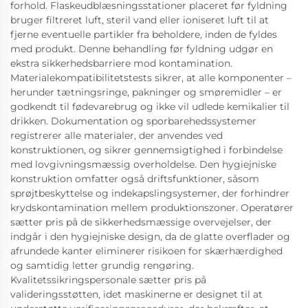
forhold. Flaskeudblæsningsstationer placeret før fyldning
bruger filtreret luft, steril vand eller ioniseret luft til at
fjerne eventuelle partikler fra beholdere, inden de fyldes
med produkt. Denne behandling før fyldning udgør en
ekstra sikkerhedsbarriere mod kontamination.
Materialekompatibilitetstests sikrer, at alle komponenter –
herunder tætningsringe, pakninger og smøremidler – er
godkendt til fødevarebrug og ikke vil udlede kemikalier til
drikken. Dokumentation og sporbarehedssystemer
registrerer alle materialer, der anvendes ved
konstruktionen, og sikrer gennemsigtighed i forbindelse
med lovgivningsmæssig overholdelse. Den hygiejniske
konstruktion omfatter også driftsfunktioner, såsom
sprøjtbeskyttelse og indekapslingsystemer, der forhindrer
krydskontamination mellem produktionszoner. Operatører
sætter pris på de sikkerhedsmæssige overvejelser, der
indgår i den hygiejniske design, da de glatte overflader og
afrundede kanter eliminerer risikoen for skærhærdighed
og samtidig letter grundig rengøring.
Kvalitetssikringspersonale sætter pris på
valideringsstøtten, idet maskinerne er designet til at