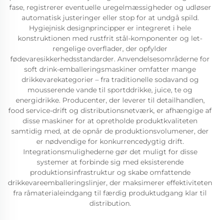
fase, registrerer eventuelle uregelmæssigheder og udløser
automatisk justeringer eller stop for at undgå spild.
Hygiejnisk designprincipper er integreret i hele
konstruktionen med rustfrit stål-komponenter og let-
rengelige overflader, der opfylder
fødevaresikkerhedsstandarder. Anvendelsesområderne for
soft drink-emballeringsmaskiner omfatter mange
drikkevarekategorier – fra traditionelle sodavand og
mousserende vande til sportddrikke, juice, te og
energidrikke. Producenter, der leverer til detailhandlen,
food service-drift og distributionsnetværk, er afhængige af
disse maskiner for at opretholde produktkvaliteten
samtidig med, at de opnår de produktionsvolumener, der
er nødvendige for konkurrencedygtig drift.
Integrationsmulighederne gør det muligt for disse
systemer at forbinde sig med eksisterende
produktionsinfrastruktur og skabe omfattende
drikkevareemballeringslinjer, der maksimerer effektiviteten
fra råmaterialeindgang til færdig produktudgang klar til
distribution.