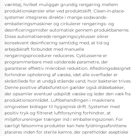
værktøj, hvilket muliggør grundig rengøring mellem
produktionskørsler eller ved produktskift. Clean-in-place-
systemer integreres direkte i mange sodavands-
emballeringsmaskiner og cirkulerer rengørings- og
desinficeringsmidler automatisk gennem produktbanerne.
Disse automatiserede rengøringscyklusser sikrer
konsekvent desinficering samtidig med, at tid og
arbejdskraft forbundet med manuelle
rengøringsprocedurer reduceres. Cyklusserne er
programmerbare med validerede parametre, der
garanterer effektiv mikrobiel reduktion. Afledningsdesignet
forhindrer ophobning af væske, idet alle overflader er
skråstillede for at undgå stående vand, hvor bakterier trives.
Denne positive afløbsfunktion gælder også dråbebakker,
der opsamler eventuel udspildt væske og leder den væk fra
produktionsområdet. Luftbehandlingen i maskinens
omgivelser bidrager til hygiejnisk drift. Systemer med
positiv tryk og filtreret luftforsyning forhindrer, at
miljøforureninger trænger ind i emballeringszonen. For
særligt følsomme produkter kan hele fyldningsafsnittene
placeres inden for sterile kamre, der opretholder aseptiske