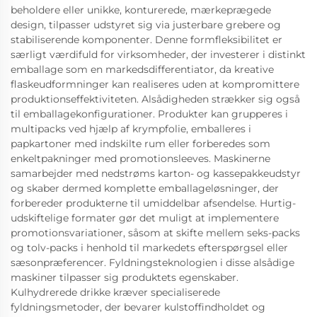
beholdere eller unikke, konturerede, mærkeprægede
design, tilpasser udstyret sig via justerbare grebere og
stabiliserende komponenter. Denne formfleksibilitet er
særligt værdifuld for virksomheder, der investerer i distinkt
emballage som en markedsdifferentiator, da kreative
flaskeudformninger kan realiseres uden at kompromittere
produktionseffektiviteten. Alsådigheden strækker sig også
til emballagekonfigurationer. Produkter kan grupperes i
multipacks ved hjælp af krympfolie, emballeres i
papkartoner med indskilte rum eller forberedes som
enkeltpakninger med promotionsleeves. Maskinerne
samarbejder med nedstrøms karton- og kassepakkeudstyr
og skaber dermed komplette emballageløsninger, der
forbereder produkterne til umiddelbar afsendelse. Hurtig-
udskiftelige formater gør det muligt at implementere
promotionsvariationer, såsom at skifte mellem seks-packs
og tolv-packs i henhold til markedets efterspørgsel eller
sæsonpræferencer. Fyldningsteknologien i disse alsådige
maskiner tilpasser sig produktets egenskaber.
Kulhydrerede drikke kræver specialiserede
fyldningsmetoder, der bevarer kulstoffindholdet og