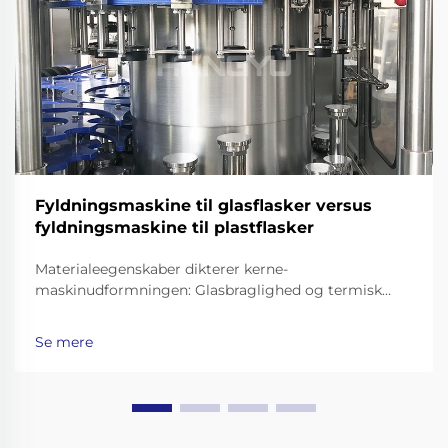
Fyldningsmaskine til glasflasker versus
fyldningsmaskine til plastflasker
Materialeegenskaber dikterer kerne-
maskinudformningen: Glasbraglighed og termisk
masse – hvorfor glasflaskemaskiner kræver
forstærkede rammer, støddæmpede transportbånd
Se mere
og præcisionsgrebere til flaskehalse. At arbejde med
glasflasker betyder at gå ud over...