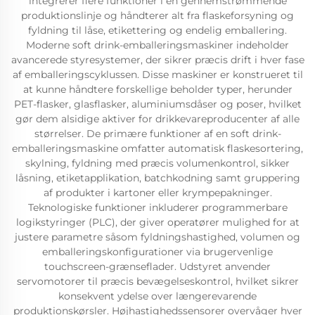
integrerer flere funktioner i en gennemstrømmende
produktionslinje og håndterer alt fra flaskeforsyning og
fyldning til låse, etikettering og endelig emballering.
Moderne soft drink-emballeringsmaskiner indeholder
avancerede styresystemer, der sikrer præcis drift i hver fase
af emballeringscyklussen. Disse maskiner er konstrueret til
at kunne håndtere forskellige beholder typer, herunder
PET-flasker, glasflasker, aluminiumsdåser og poser, hvilket
gør dem alsidige aktiver for drikkevareproducenter af alle
størrelser. De primære funktioner af en soft drink-
emballeringsmaskine omfatter automatisk flaskesortering,
skylning, fyldning med præcis volumenkontrol, sikker
låsning, etiketapplikation, batchkodning samt gruppering
af produkter i kartoner eller krympepakninger.
Teknologiske funktioner inkluderer programmerbare
logikstyringer (PLC), der giver operatører mulighed for at
justere parametre såsom fyldningshastighed, volumen og
emballeringskonfigurationer via brugervenlige
touchscreen-grænseflader. Udstyret anvender
servomotorer til præcis bevægelseskontrol, hvilket sikrer
konsekvent ydelse over længerevarende
produktionskørsler. Højhastighedssensorer overvåger hver