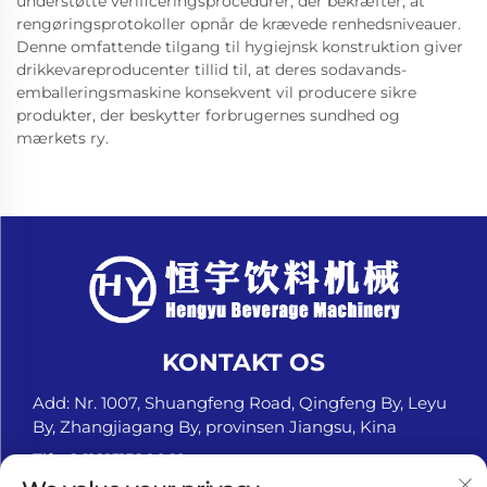
understøtte verificeringsprocedurer, der bekræfter, at
rengøringsprotokoller opnår de krævede renhedsniveauer.
Denne omfattende tilgang til hygiejnsk konstruktion giver
drikkevareproducenter tillid til, at deres sodavands-
emballeringsmaskine konsekvent vil producere sikre
produkter, der beskytter forbrugernes sundhed og
mærkets ry.
KONTAKT OS
Add: Nr. 1007, Shuangfeng Road, Qingfeng By, Leyu
By, Zhangjiagang By, provinsen Jiangsu, Kina
Tlf.:
+8618151580069