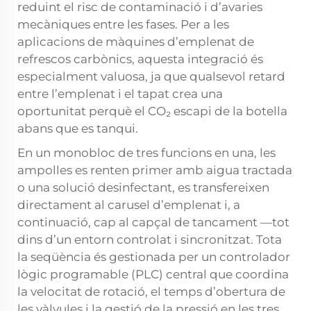
reduint el risc de contaminació i d’avaries
mecàniques entre les fases. Per a les
aplicacions de màquines d’emplenat de
refrescos carbònics, aquesta integració és
especialment valuosa, ja que qualsevol retard
entre l’emplenat i el tapat crea una
oportunitat perquè el CO₂ escapi de la botella
abans que es tanqui.
En un monobloc de tres funcions en una, les
ampolles es renten primer amb aigua tractada
o una solució desinfectant, es transfereixen
directament al carusel d’emplenat i, a
continuació, cap al capçal de tancament —tot
dins d’un entorn controlat i sincronitzat. Tota
la seqüència és gestionada per un controlador
lògic programable (PLC) central que coordina
la velocitat de rotació, el temps d’obertura de
les vàlvules i la gestió de la pressió en les tres