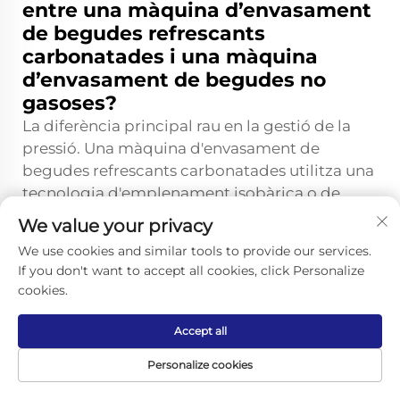
entre una màquina d’envasament
de begudes refrescants
carbonatades i una màquina
d’envasament de begudes no
gasoses?
La diferència principal rau en la gestió de la
pressió. Una màquina d'envasament de
begudes refrescants carbonatades utilitza una
tecnologia d'emplenament isobàrica o de
contrapressió per pre-pressuritzar el recipient
We value your privacy
amb CO₂ abans de l'entrada del líquid, evitant
We use cookies and similar tools to provide our services.
així la formació d'escuma i la pèrdua de CO₂.
If you don't want to accept all cookies, click Personalize
Un emplenador de begudes no carbonatades
cookies.
funciona en condicions atmosfèriques o per
gravetat i no necessita aquest sistema de
Accept all
pressurització, el que el fa mecànicament més
Personalize cookies
senzill, però totalment inadient per a
productes carbonatats.