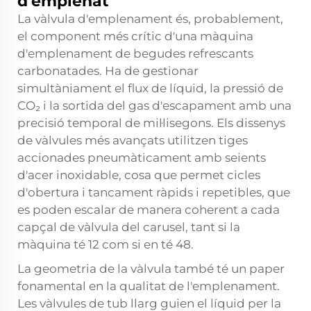
d’emplenat
La vàlvula d'emplenament és, probablement,
el component més crític d'una màquina
d'emplenament de begudes refrescants
carbonatades. Ha de gestionar
simultàniament el flux de líquid, la pressió de
CO₂ i la sortida del gas d'escapament amb una
precisió temporal de mil·lisegons. Els dissenys
de vàlvules més avançats utilitzen tiges
accionades pneumàticament amb seients
d'acer inoxidable, cosa que permet cicles
d'obertura i tancament ràpids i repetibles, que
es poden escalar de manera coherent a cada
capçal de vàlvula del carusel, tant si la
màquina té 12 com si en té 48.
La geometria de la vàlvula també té un paper
fonamental en la qualitat de l'emplenament.
Les vàlvules de tub llarg guien el líquid per la