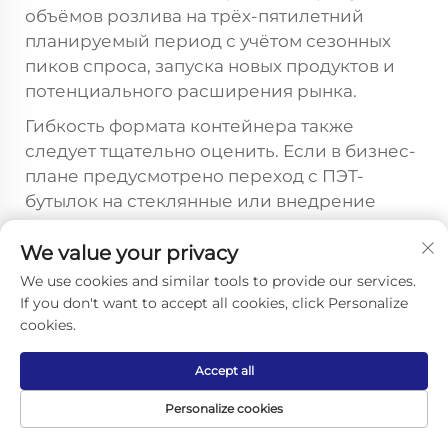
объёмов розлива на трёх-пятилетний
планируемый период с учётом сезонных
пиков спроса, запуска новых продуктов и
потенциального расширения рынка.
Гибкость формата контейнера также
следует тщательно оценить. Если в бизнес-
плане предусмотрено переход с ПЭТ-
бутылок на стеклянные или внедрение
новых размеров упаковки, машина для
We value your privacy
розлива газированных напитков должна
быть настраиваемой, чтобы обеспечить эти
We use cookies and similar tools to provide our services.
изменения без полной замены
If you don't want to accept all cookies, click Personalize
cookies.
оборудования. Время переналадки под
новый формат, простота регулировки и
Accept all
наличие запасных комплектующих для
смены формата у производителя — это
Personalize cookies
практические факторы, которым зачастую