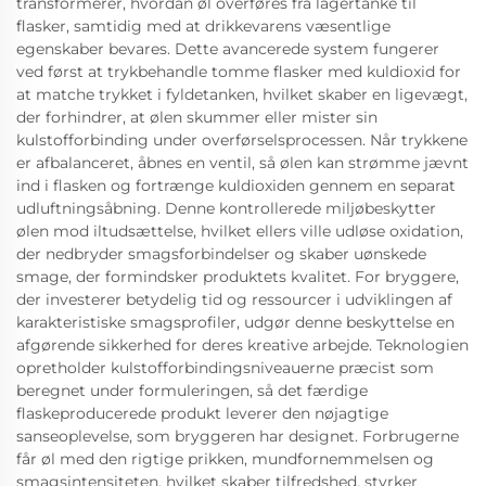
transformerer, hvordan øl overføres fra lagertanke til
flasker, samtidig med at drikkevarens væsentlige
egenskaber bevares. Dette avancerede system fungerer
ved først at trykbehandle tomme flasker med kuldioxid for
at matche trykket i fyldetanken, hvilket skaber en ligevægt,
der forhindrer, at ølen skummer eller mister sin
kulstofforbinding under overførselsprocessen. Når trykkene
er afbalanceret, åbnes en ventil, så ølen kan strømme jævnt
ind i flasken og fortrænge kuldioxiden gennem en separat
udluftningsåbning. Denne kontrollerede miljøbeskytter
ølen mod iltudsættelse, hvilket ellers ville udløse oxidation,
der nedbryder smagsforbindelser og skaber uønskede
smage, der formindsker produktets kvalitet. For bryggere,
der investerer betydelig tid og ressourcer i udviklingen af
karakteristiske smagsprofiler, udgør denne beskyttelse en
afgørende sikkerhed for deres kreative arbejde. Teknologien
opretholder kulstofforbindingsniveauerne præcist som
beregnet under formuleringen, så det færdige
flaskeproducerede produkt leverer den nøjagtige
sanseoplevelse, som bryggeren har designet. Forbrugerne
får øl med den rigtige prikken, mundfornemmelsen og
smagsintensiteten, hvilket skaber tilfredshed, styrker