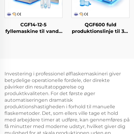
CGF14-12-5
QGF600 fuld
fyllemaskine til vand i
produktionslinje til 3-i-
PET-flasker
1 fyllemaskine for
vand i dunke
Investering i professionel ølflaskemaskineri giver
betydelige operationelle fordele, der direkte
påvirker din resultatopgørelse og
produktkvaliteten. For det første øger
automatiseringen dramatisk
produktionshastigheden i forhold til manuelle
flaskemetoder. Det, som ellers ville tage et hold
med arbejdere timer at udføre, kan gennemføres på
få minutter med moderne udstyr, hvilket giver dig
mulighed for at skala produktionen uden en