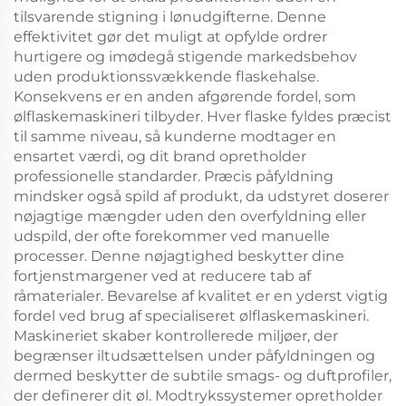
tilsvarende stigning i lønudgifterne. Denne
effektivitet gør det muligt at opfylde ordrer
hurtigere og imødegå stigende markedsbehov
uden produktionssvækkende flaskehalse.
Konsekvens er en anden afgørende fordel, som
ølflaskemaskineri tilbyder. Hver flaske fyldes præcist
til samme niveau, så kunderne modtager en
ensartet værdi, og dit brand opretholder
professionelle standarder. Præcis påfyldning
mindsker også spild af produkt, da udstyret doserer
nøjagtige mængder uden den overfyldning eller
udspild, der ofte forekommer ved manuelle
processer. Denne nøjagtighed beskytter dine
fortjenstmargener ved at reducere tab af
råmaterialer. Bevarelse af kvalitet er en yderst vigtig
fordel ved brug af specialiseret ølflaskemaskineri.
Maskineriet skaber kontrollerede miljøer, der
begrænser iltudsættelsen under påfyldningen og
dermed beskytter de subtile smags- og duftprofiler,
der definerer dit øl. Modtrykssystemer opretholder