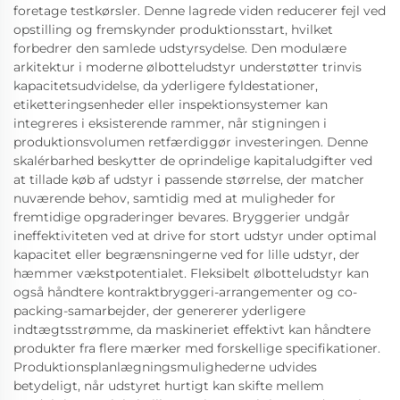
foretage testkørsler. Denne lagrede viden reducerer fejl ved
opstilling og fremskynder produktionsstart, hvilket
forbedrer den samlede udstyrsydelse. Den modulære
arkitektur i moderne ølbotteludstyr understøtter trinvis
kapacitetsudvidelse, da yderligere fyldestationer,
etiketteringsenheder eller inspektionsystemer kan
integreres i eksisterende rammer, når stigningen i
produktionsvolumen retfærdiggør investeringen. Denne
skalérbarhed beskytter de oprindelige kapitaludgifter ved
at tillade køb af udstyr i passende størrelse, der matcher
nuværende behov, samtidig med at muligheder for
fremtidige opgraderinger bevares. Bryggerier undgår
ineffektiviteten ved at drive for stort udstyr under optimal
kapacitet eller begrænsningerne ved for lille udstyr, der
hæmmer vækstpotentialet. Fleksibelt ølbotteludstyr kan
også håndtere kontraktbryggeri-arrangementer og co-
packing-samarbejder, der genererer yderligere
indtægtsstrømme, da maskineriet effektivt kan håndtere
produkter fra flere mærker med forskellige specifikationer.
Produktionsplanlægningsmulighederne udvides
betydeligt, når udstyret hurtigt kan skifte mellem