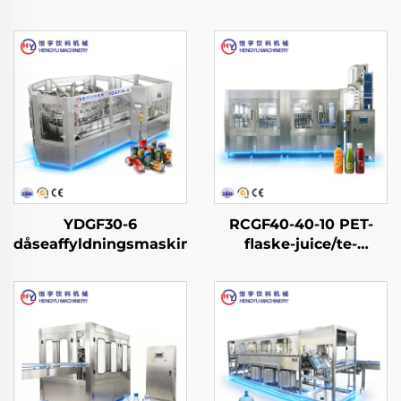
YDGF30-6
RCGF40-40-10 PET-
dåseaffyldningsmaskine
flaske-juice/te-
affyldningsmaskine til
varm påfyldning