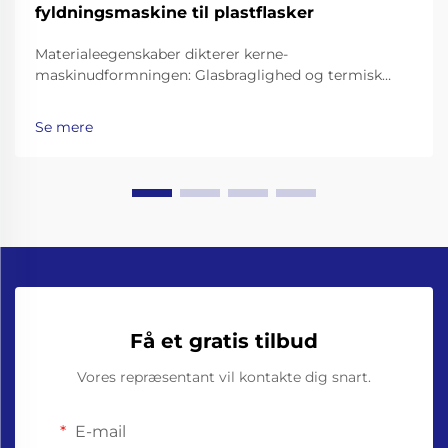
fyldningsmaskine til plastflasker
Materialeegenskaber dikterer kerne-
maskinudformningen: Glasbraglighed og termisk
masse – hvorfor glasflaskemaskiner kræver
forstærkede rammer, støddæmpede transportbånd
Se mere
og præcisionsgrebere til flaskehalse. At arbejde med
glasflasker betyder at gå ud over...
Få et gratis tilbud
Vores repræsentant vil kontakte dig snart.
E-mail