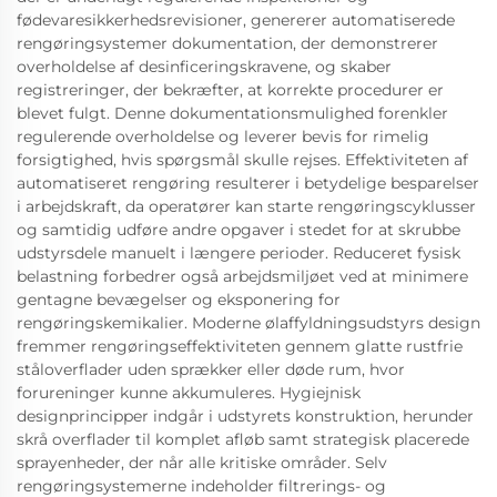
fødevaresikkerhedsrevisioner, genererer automatiserede
rengøringsystemer dokumentation, der demonstrerer
overholdelse af desinficeringskravene, og skaber
registreringer, der bekræfter, at korrekte procedurer er
blevet fulgt. Denne dokumentationsmulighed forenkler
regulerende overholdelse og leverer bevis for rimelig
forsigtighed, hvis spørgsmål skulle rejses. Effektiviteten af
automatiseret rengøring resulterer i betydelige besparelser
i arbejdskraft, da operatører kan starte rengøringscyklusser
og samtidig udføre andre opgaver i stedet for at skrubbe
udstyrsdele manuelt i længere perioder. Reduceret fysisk
belastning forbedrer også arbejdsmiljøet ved at minimere
gentagne bevægelser og eksponering for
rengøringskemikalier. Moderne ølaffyldningsudstyrs design
fremmer rengøringseffektiviteten gennem glatte rustfrie
ståloverflader uden sprækker eller døde rum, hvor
forureninger kunne akkumuleres. Hygiejnisk
designprincipper indgår i udstyrets konstruktion, herunder
skrå overflader til komplet afløb samt strategisk placerede
sprayenheder, der når alle kritiske områder. Selv
rengøringsystemerne indeholder filtrerings- og