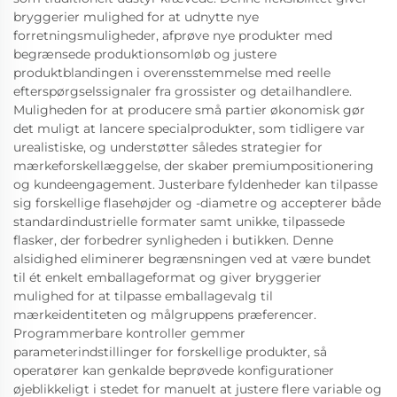
bryggerier mulighed for at udnytte nye
forretningsmuligheder, afprøve nye produkter med
begrænsede produktionsomløb og justere
produktblandingen i overensstemmelse med reelle
efterspørgselssignaler fra grossister og detailhandlere.
Muligheden for at producere små partier økonomisk gør
det muligt at lancere specialprodukter, som tidligere var
urealistiske, og understøtter således strategier for
mærkeforskellæggelse, der skaber premiumpositionering
og kundeengagement. Justerbare fyldenheder kan tilpasse
sig forskellige flasehøjder og -diametre og accepterer både
standardindustrielle formater samt unikke, tilpassede
flasker, der forbedrer synligheden i butikken. Denne
alsidighed eliminerer begrænsningen ved at være bundet
til ét enkelt emballageformat og giver bryggerier
mulighed for at tilpasse emballagevalg til
mærkeidentiteten og målgruppens præferencer.
Programmerbare kontroller gemmer
parameterindstillinger for forskellige produkter, så
operatører kan genkalde beprøvede konfigurationer
øjeblikkeligt i stedet for manuelt at justere flere variable og