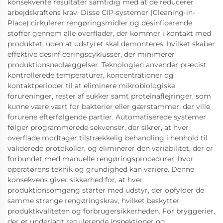
konsekvente resultater samtidig med at de reducerer
arbejdskraftens krav. Disse CIP-systemer (Cleaning-in-
Place) cirkulerer rengøringsmidler og desinficerende
stoffer gennem alle overflader, der kommer i kontakt med
produktet, uden at udstyret skal demonteres, hvilket skaber
effektive desinficeringscyklusser, der minimerer
produktionsnedlæggelser. Teknologien anvender præcist
kontrollerede temperaturer, koncentrationer og
kontaktperioder til at eliminere mikrobiologiske
forureninger, rester af sukker samt proteinaflejringer, som
kunne være vært for bakterier eller gærstammer, der ville
forurene efterfølgende partier. Automatiserede systemer
følger programmerede sekvenser, der sikrer, at hver
overflade modtager tilstrækkelig behandling i henhold til
validerede protokoller, og eliminerer den variabilitet, der er
forbundet med manuelle rengøringsprocedurer, hvor
operatørens teknik og grundighed kan variere. Denne
konsekvens giver sikkerhed for, at hver
produktionsomgang starter med udstyr, der opfylder de
samme strenge rengøringskrav, hvilket beskytter
produktkvaliteten og forbrugersikkerheden. For bryggerier,
der er underlagt regulerende inspektioner og