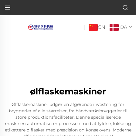
CN
|
DA
ølflaskemaskiner
Ølflaskemaskiner udgør en afgørende investering for
bryggerier af alle størrelser, fra håndværksbryggerier til
store produktionsfaciliteter. Denne specialiserede
maskineri automatiserer processen med at fyldne, lukke og
etikettere ølflasker med præcision og konsekvens. Moderne