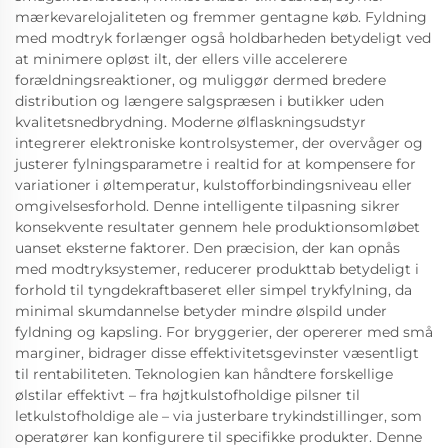
mærkevarelojaliteten og fremmer gentagne køb. Fyldning
med modtryk forlænger også holdbarheden betydeligt ved
at minimere opløst ilt, der ellers ville accelerere
forældningsreaktioner, og muliggør dermed bredere
distribution og længere salgspræsen i butikker uden
kvalitetsnedbrydning. Moderne ølflaskningsudstyr
integrerer elektroniske kontrolsystemer, der overvåger og
justerer fylningsparametre i realtid for at kompensere for
variationer i øltemperatur, kulstofforbindingsniveau eller
omgivelsesforhold. Denne intelligente tilpasning sikrer
konsekvente resultater gennem hele produktionsomløbet
uanset eksterne faktorer. Den præcision, der kan opnås
med modtryksystemer, reducerer produkttab betydeligt i
forhold til tyngdekraftbaseret eller simpel trykfylning, da
minimal skumdannelse betyder mindre ølspild under
fyldning og kapsling. For bryggerier, der opererer med små
marginer, bidrager disse effektivitetsgevinster væsentligt
til rentabiliteten. Teknologien kan håndtere forskellige
ølstilar effektivt – fra højtkulstofholdige pilsner til
letkulstofholdige ale – via justerbare trykindstillinger, som
operatører kan konfigurere til specifikke produkter. Denne