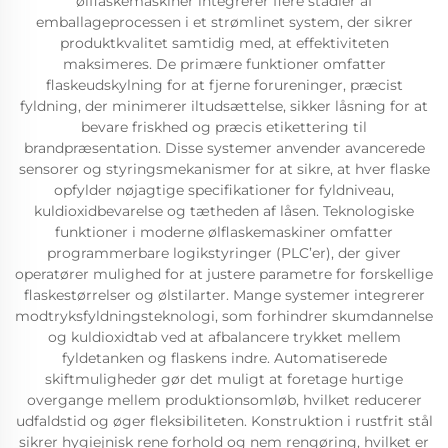
ølflaskemaskiner integrerer flere stadier af
emballageprocessen i et strømlinet system, der sikrer
produktkvalitet samtidig med, at effektiviteten
maksimeres. De primære funktioner omfatter
flaskeudskylning for at fjerne forureninger, præcist
fyldning, der minimerer iltudsættelse, sikker låsning for at
bevare friskhed og præcis etikettering til
brandpræsentation. Disse systemer anvender avancerede
sensorer og styringsmekanismer for at sikre, at hver flaske
opfylder nøjagtige specifikationer for fyldniveau,
kuldioxidbevarelse og tætheden af låsen. Teknologiske
funktioner i moderne ølflaskemaskiner omfatter
programmerbare logikstyringer (PLC’er), der giver
operatører mulighed for at justere parametre for forskellige
flaskestørrelser og ølstilarter. Mange systemer integrerer
modtryksfyldningsteknologi, som forhindrer skumdannelse
og kuldioxidtab ved at afbalancere trykket mellem
fyldetanken og flaskens indre. Automatiserede
skiftmuligheder gør det muligt at foretage hurtige
overgange mellem produktionsomløb, hvilket reducerer
udfaldstid og øger fleksibiliteten. Konstruktion i rustfrit stål
sikrer hygiejnisk rene forhold og nem rengøring, hvilket er