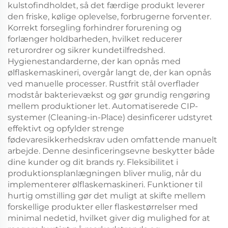
kulstofindholdet, så det færdige produkt leverer
den friske, kølige oplevelse, forbrugerne forventer.
Korrekt forsegling forhindrer forurening og
forlænger holdbarheden, hvilket reducerer
returordrer og sikrer kundetilfredshed.
Hygienestandarderne, der kan opnås med
ølflaskemaskineri, overgår langt de, der kan opnås
ved manuelle processer. Rustfrit stål overflader
modstår bakterievækst og gør grundig rengøring
mellem produktioner let. Automatiserede CIP-
systemer (Cleaning-in-Place) desinficerer udstyret
effektivt og opfylder strenge
fødevaresikkerhedskrav uden omfattende manuelt
arbejde. Denne desinficeringsevne beskytter både
dine kunder og dit brands ry. Fleksibilitet i
produktionsplanlægningen bliver mulig, når du
implementerer ølflaskemaskineri. Funktioner til
hurtig omstilling gør det muligt at skifte mellem
forskellige produkter eller flaskestørrelser med
minimal nedetid, hvilket giver dig mulighed for at