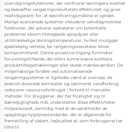
overvågningsfunktioner, der verificerer løsningens kvalitet
og bekræfter rengøringsresultatets effektivitet, og giver
realtidsgaranti for, at desinficeringsmålene er opnået.
Mange avancerede systemer inkluderer selvdiagnostiske
funktioner, der advarer operatører om potentielle
problemer såsom tilstoppede spraydyser eller
utilstrækkelige løsningstemperaturer, hvilket muliggør
øjeblikkelig rettelse, før rengøringsresultater bliver
kompromitteret. Denne proaktive tilgang forhindrer
forureningstilfælde, der ellers kunne kræve kostbare
produkttilbagetrækninger eller skade mærkeværdien. De
miljømæssige fordele ved automatiserede
rengøringsystemer er ligeledes værd at overveje, da
præcist doserede kemikalier og optimeret vandforbrug
reducerer ressourceforbruget i forhold til manuelle
metoder. For bryggerier, der har forpligtet sig til
bæredygtigheds mål, understøtter disse effektiviteter
miljøansvaret, samtidig med at de opretholder de
upagtelige hygiejnestandarder, der er afgørende for
fremstilling af sikkert, højkvalitet øl, som forbrugerne har
tillid til.