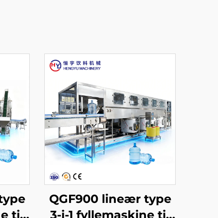
type
QGF900 lineær type
e til
3-i-1 fyllemaskine til