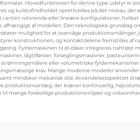
formater. Hovedfunktionen for denne type udstyr er præci
es og kulstofindholdet opretholdes på det niveau, der er
 i enten roterende eller lineære konfigurationer, hvilke
men, afhængigt af modellen. Den teknologiske grundlag
ratører mulighed for at overvåge produktionsmålinger, 
tyrer konstruktionen, og kontaktdelene fremstilles af rustf
øring. Fyldemaskinen til øl-dåser integreres nahtløst m
askiner, lågtilførsler, forseglingsmaskiner, pasteurise
 strømningsmålere eller volumetriske fyldemekanismer si
ivningsmæssige krav. Mange moderne modeller anvender s
 samt mindsker mekanisk slid. Anvendelsesspektret stræk
le produktionsanlæg, der kræver kontinuerlig, højvolum
e til mange forskellige produktionsmiljøer og virksomhe