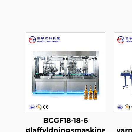
BCGF18-18-6
ølaffyldningsmaskine
var