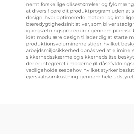
nemt forskellige dåsestørrelser og fyldmængde
at diversificere dit produktprogram uden at 
design, hvor optimerede motorer og intelli
bæredygtighedsinitiativer, som bliver stadig
igangsætningsprocedurer gennem præcise kont
idet modulære design tillader dig at starte m
produktionsvoluminerne stiger, hvilket besk
arbejdsmiljøsikkerhed opnås ved at elimine
sikkerhedsskærme og sikkerhedslåse beskytt
der er integreret i moderne øl-dåsefyldningsm
vedligeholdelsesbehov, hvilket styrker besl
ejerskabsomkostning gennem hele udstyrets