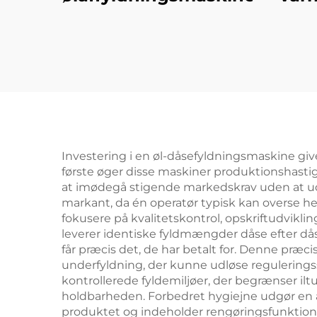
emb
Investering i en øl-dåsefyldningsmaskine give
første øger disse maskiner produktionshastigh
at imødegå stigende markedskrav uden at u
markant, da én operatør typisk kan overse hel
fokusere på kvalitetskontrol, opskriftudvikli
leverer identiske fyldmængder dåse efter dåse
får præcis det, de har betalt for. Denne præc
underfyldning, der kunne udløse regulering
kontrollerede fyldemiljøer, der begrænser ilt
holdbarheden. Forbedret hygiejne udgør en 
produktet og indeholder rengøringsfunktioner 