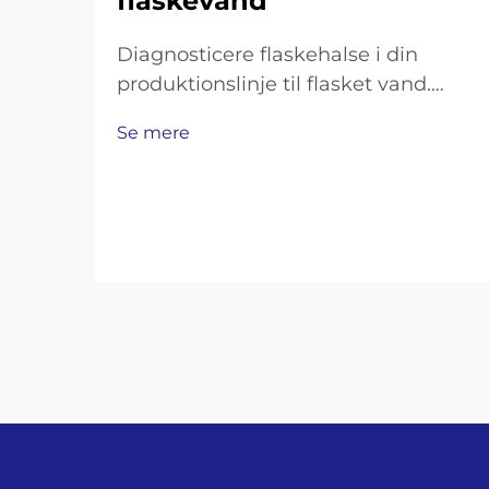
flaskevand
Diagnosticere flaskehalse i din
produktionslinje til flasket vand.
Måling af
Se mere
gennemløbsmængdeunderskud:
Flaskningshastighed, skiftetid og
OEE-analyse. For at få overblik over,
hvor produktionen falder kort, skal
du se på tre
nøglepræstationsindikatorer. Start
med at sammenligne…