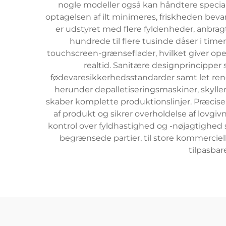
nogle modeller også kan håndtere special
optagelsen af ilt minimeres, friskheden bevar
er udstyret med flere fyldenheder, anbragt
hundrede til flere tusinde dåser i ti
touchscreen-grænseflader, hvilket giver ope
realtid. Sanitære designprincipper s
fødevaresikkerhedsstandarder samt let reng
herunder depalletiseringsmaskiner, skyllem
skaber komplette produktionslinjer. Præcise
af produkt og sikrer overholdelse af lovg
kontrol over fyldhastighed og -nøjagtighed
begrænsede partier, til store kommerciel
tilpasbar