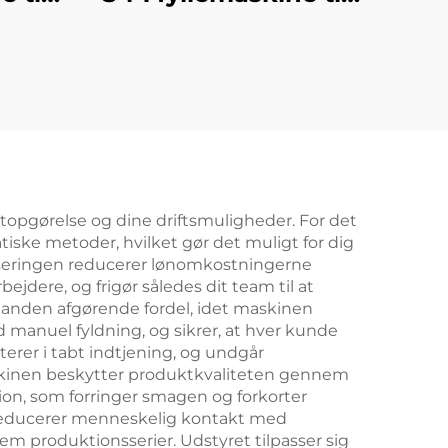
e
vand i dunke
tatopgørelse og dine driftsmuligheder. For det
tiske metoder, hvilket gør det muligt for dig
seringen reducerer lønomkostningerne
jdere, og frigør således dit team til at
en anden afgørende fordel, idet maskinen
d manuel fyldning, og sikrer, at hver kunde
terer i tabt indtjening, og undgår
skinen beskytter produktkvaliteten gennem
tion, som forringer smagen og forkorter
 reducerer menneskelig kontakt med
em produktionsserier. Udstyret tilpasser sig