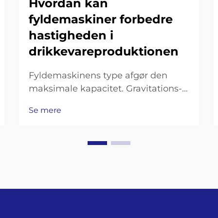
Hvordan kan
fyldemaskiner forbedre
hastigheden i
drikkevareproduktionen
Fyldemaskinens type afgør den
maksimale kapacitet. Gravitations-,
isobare og kolbefyldemaskiner:
Se mere
Kompromis mellem hastighed og
præcision.
Gravitationsfyldemaskiner fungerer
godt til følsomme drikkevarer som
juice og kan behandle omkring 20–
36 flasker pr. minut...