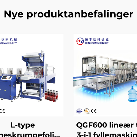
Nye produktanbefalinger
L-type
QGF600 lineær 
meskrumpefolie-
3-i-1 fyllemaskin