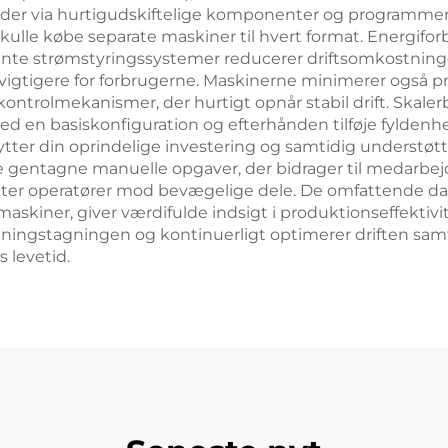
r via hurtigudskiftelige komponenter og programmerbare i
skulle købe separate maskiner til hvert format. Energif
gente strømstyringssystemer reducerer driftsomkostning
 vigtigere for forbrugerne. Maskinerne minimerer også p
rolmekanismer, der hurtigt opnår stabil drift. Skalerb
ed en basiskonfiguration og efterhånden tilføje fyldenhed
ytter din oprindelige investering og samtidig understø
re gentagne manuelle opgaver, der bidrager til medarbe
er operatører mod bevægelige dele. De omfattende dat
askiner, giver værdifulde indsigt i produktionseffektivit
utningstagningen og kontinuerligt optimerer driften sa
 levetid.