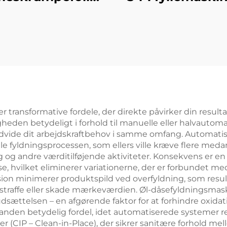
allagemaskine
vand i dunk
r transformative fordele, der direkte påvirker din resul
eden betydeligt i forhold til manuelle eller halvautoma
dvide dit arbejdskraftbehov i samme omfang. Automati
e fyldningsprocessen, som ellers ville kræve flere medarbe
ng og andre værditilføjende aktiviteter. Konsekvens er 
, hvilket eliminerer variationerne, der er forbundet me
ision minimerer produktspild ved overfyldning, som resul
sstraffe eller skade mærkeværdien. Øl-dåsefyldningsma
udsættelsen – en afgørende faktor for at forhindre oxida
anden betydelig fordel, idet automatiserede systemer
(CIP – Clean-in-Place), der sikrer sanitære forhold mell