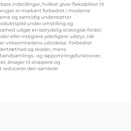
ndstillinger, hvilket giver fleksibilitet til
orbruget er markant forbedret i moderne
erne og samtidig understøtter
roduktspild under omstilling og
arhed udgør en betydelig strategisk fordel,
er eller integrere yderligere udstyr, når
tter virksomhedens udvidelse. Forbedret
jdertræthed og skader, mens
aindsamlings- og rapporteringsfunktioner,
et, årsager til stoppere og
mt reducerer den samlede