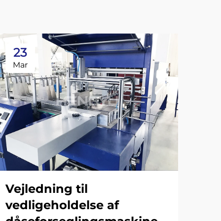
23
2
Mar
Ma
Vejledning til
vedligeholdelse af