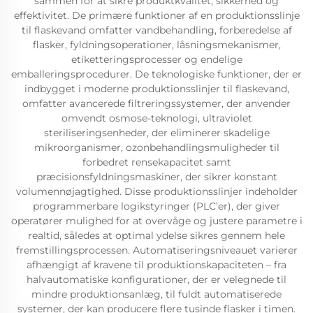
sammen for at sikre produktkvalitet, sikkerhed og
effektivitet. De primære funktioner af en produktionsslinje
til flaskevand omfatter vandbehandling, forberedelse af
flasker, fyldningsoperationer, låsningsmekanismer,
etiketteringsprocesser og endelige
emballeringsprocedurer. De teknologiske funktioner, der er
indbygget i moderne produktionsslinjer til flaskevand,
omfatter avancerede filtreringssystemer, der anvender
omvendt osmose-teknologi, ultraviolet
steriliseringsenheder, der eliminerer skadelige
mikroorganismer, ozonbehandlingsmuligheder til
forbedret rensekapacitet samt
præcisionsfyldningsmaskiner, der sikrer konstant
volumennøjagtighed. Disse produktionsslinjer indeholder
programmerbare logikstyringer (PLC’er), der giver
operatører mulighed for at overvåge og justere parametre i
realtid, således at optimal ydelse sikres gennem hele
fremstillingsprocessen. Automatiseringsniveauet varierer
afhængigt af kravene til produktionskapaciteten – fra
halvautomatiske konfigurationer, der er velegnede til
mindre produktionsanlæg, til fuldt automatiserede
systemer, der kan producere flere tusinde flasker i timen.