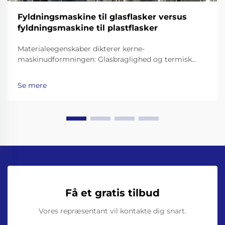
Fyldningsmaskine til glasflasker versus
fyldningsmaskine til plastflasker
Materialeegenskaber dikterer kerne-
maskinudformningen: Glasbraglighed og termisk
masse – hvorfor glasflaskemaskiner kræver
forstærkede rammer, støddæmpede transportbånd
Se mere
og præcisionsgrebere til flaskehalse. At arbejde med
glasflasker betyder at gå ud over...
Få et gratis tilbud
Vores repræsentant vil kontakte dig snart.