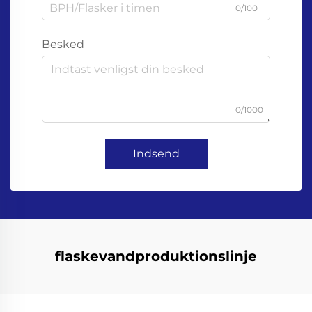
0/100
Besked
0/1000
Indsend
flaskevandproduktionslinje