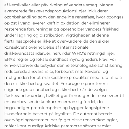
af kemikalier eller påvirkning af vandets smag. Mange
avancerede flaskevandsproduktionslinjer inkluderer
ozonbehandling som den endelige rensefase, hvor ozongas
opløst i vand leverer kraftig oxidation, der eliminerer
resterende forureninger og opretholder vandets friskhed
under lagring og distribution. Vigtigheden af denne
flertrinsapproks er ikke at overvurdere, da den sikrer
konsekvent overholdelse af internationale
drikkevandsstandarder, herunder WHO’s retningslinjer,
EPA’s regler og lokale sundhedsmyndigheders krav. For
erhvervsdrivende betyder denne teknologiske sofistikering
reducerede ansvarsrisici, forbedret mærkeværdi og
muligheden for at markedsføre produkter med fuld tillid til
deres sikkerhed og kvalitet. Forbrugere prioriterer i
stigende grad sundhed og sikkerhed, når de vælger
flaskevandsmærker, hvilket gør fremragende renseevner til
en overbevisende konkurrencemæssig fordel, der
begrundiger premiumpriser og bygger langsigtede
kundeforhold baseret på loyalitet. De automatiserede
overvågningsystemer, der følger disse renseteknologier,
måler kontinuerligt kritiske parametre såsom samlet