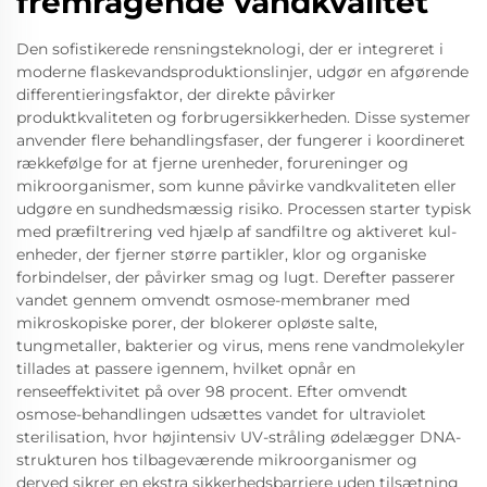
fremragende vandkvalitet
Den sofistikerede rensningsteknologi, der er integreret i
moderne flaskevandsproduktionslinjer, udgør en afgørende
differentieringsfaktor, der direkte påvirker
produktkvaliteten og forbrugersikkerheden. Disse systemer
anvender flere behandlingsfaser, der fungerer i koordineret
rækkefølge for at fjerne urenheder, forureninger og
mikroorganismer, som kunne påvirke vandkvaliteten eller
udgøre en sundhedsmæssig risiko. Processen starter typisk
med præfiltrering ved hjælp af sandfiltre og aktiveret kul-
enheder, der fjerner større partikler, klor og organiske
forbindelser, der påvirker smag og lugt. Derefter passerer
vandet gennem omvendt osmose-membraner med
mikroskopiske porer, der blokerer opløste salte,
tungmetaller, bakterier og virus, mens rene vandmolekyler
tillades at passere igennem, hvilket opnår en
renseeffektivitet på over 98 procent. Efter omvendt
osmose-behandlingen udsættes vandet for ultraviolet
sterilisation, hvor højintensiv UV-stråling ødelægger DNA-
strukturen hos tilbageværende mikroorganismer og
derved sikrer en ekstra sikkerhedsbarriere uden tilsætning