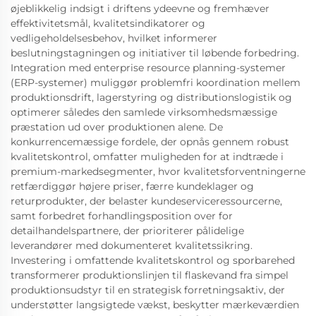
øjeblikkelig indsigt i driftens ydeevne og fremhæver
effektivitetsmål, kvalitetsindikatorer og
vedligeholdelsesbehov, hvilket informerer
beslutningstagningen og initiativer til løbende forbedring.
Integration med enterprise resource planning-systemer
(ERP-systemer) muliggør problemfri koordination mellem
produktionsdrift, lagerstyring og distributionslogistik og
optimerer således den samlede virksomhedsmæssige
præstation ud over produktionen alene. De
konkurrencemæssige fordele, der opnås gennem robust
kvalitetskontrol, omfatter muligheden for at indtræde i
premium-markedsegmenter, hvor kvalitetsforventningerne
retfærdiggør højere priser, færre kundeklager og
returprodukter, der belaster kundeserviceressourcerne,
samt forbedret forhandlingsposition over for
detailhandelspartnere, der prioriterer pålidelige
leverandører med dokumenteret kvalitetssikring.
Investering i omfattende kvalitetskontrol og sporbarehed
transformerer produktionslinjen til flaskevand fra simpel
produktionsudstyr til en strategisk forretningsaktiv, der
understøtter langsigtede vækst, beskytter mærkeværdien