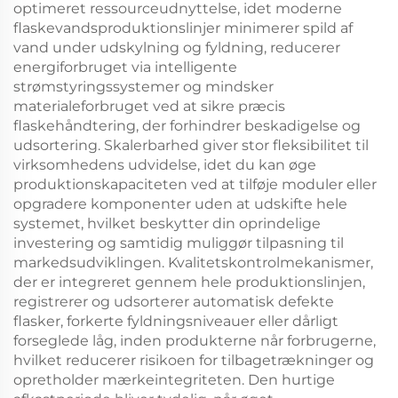
optimeret ressourceudnyttelse, idet moderne
flaskevandsproduktionslinjer minimerer spild af
vand under udskylning og fyldning, reducerer
energiforbruget via intelligente
strømstyringssystemer og mindsker
materialeforbruget ved at sikre præcis
flaskehåndtering, der forhindrer beskadigelse og
udsortering. Skalerbarhed giver stor fleksibilitet til
virksomhedens udvidelse, idet du kan øge
produktionskapaciteten ved at tilføje moduler eller
opgradere komponenter uden at udskifte hele
systemet, hvilket beskytter din oprindelige
investering og samtidig muliggør tilpasning til
markedsudviklingen. Kvalitetskontrolmekanismer,
der er integreret gennem hele produktionslinjen,
registrerer og udsorterer automatisk defekte
flasker, forkerte fyldningsniveauer eller dårligt
forseglede låg, inden produkterne når forbrugerne,
hvilket reducerer risikoen for tilbagetrækninger og
opretholder mærkeintegriteten. Den hurtige