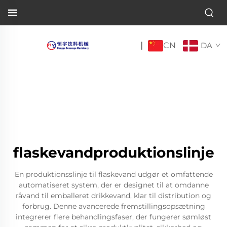
CN
|
DA
flaskevandproduktionslinje
En produktionsslinje til flaskevand udgør et omfattende
automatiseret system, der er designet til at omdanne
råvand til emballeret drikkevand, klar til distribution og
forbrug. Denne avancerede fremstillingsopsætning
integrerer flere behandlingsfaser, der fungerer sømløst