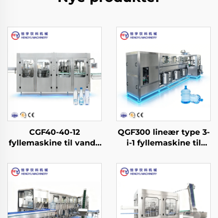
CGF40-40-12
QGF300 lineær type 3-
fyllemaskine til vand i
i-1 fyllemaskine til
PET-flasker
vand i dunke