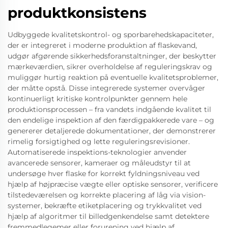
produktkonsistens
Udbyggede kvalitetskontrol- og sporbarehedskapaciteter,
der er integreret i moderne produktion af flaskevand,
udgør afgørende sikkerhedsforanstaltninger, der beskytter
mærkeværdien, sikrer overholdelse af reguleringskrav og
muliggør hurtig reaktion på eventuelle kvalitetsproblemer,
der måtte opstå. Disse integrerede systemer overvåger
kontinuerligt kritiske kontrolpunkter gennem hele
produktionsprocessen – fra vandets indgående kvalitet til
den endelige inspektion af den færdigpakkerede vare – og
genererer detaljerede dokumentationer, der demonstrerer
rimelig forsigtighed og lette reguleringsrevisioner.
Automatiserede inspektions-teknologier anvender
avancerede sensorer, kameraer og måleudstyr til at
undersøge hver flaske for korrekt fyldningsniveau ved
hjælp af højpræcise vægte eller optiske sensorer, verificere
tilstedeværelsen og korrekte placering af låg via vision-
systemer, bekræfte etiketplacering og trykkvalitet ved
hjælp af algoritmer til billedgenkendelse samt detektere
fremmedlegemer eller forurening ved hjælp af