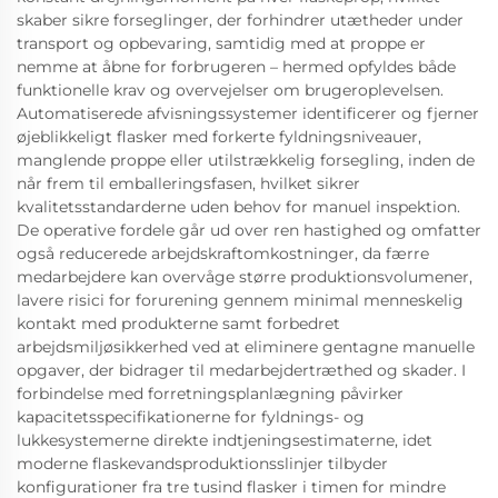
skaber sikre forseglinger, der forhindrer utætheder under
transport og opbevaring, samtidig med at proppe er
nemme at åbne for forbrugeren – hermed opfyldes både
funktionelle krav og overvejelser om brugeroplevelsen.
Automatiserede afvisningssystemer identificerer og fjerner
øjeblikkeligt flasker med forkerte fyldningsniveauer,
manglende proppe eller utilstrækkelig forsegling, inden de
når frem til emballeringsfasen, hvilket sikrer
kvalitetsstandarderne uden behov for manuel inspektion.
De operative fordele går ud over ren hastighed og omfatter
også reducerede arbejdskraftomkostninger, da færre
medarbejdere kan overvåge større produktionsvolumener,
lavere risici for forurening gennem minimal menneskelig
kontakt med produkterne samt forbedret
arbejdsmiljøsikkerhed ved at eliminere gentagne manuelle
opgaver, der bidrager til medarbejdertræthed og skader. I
forbindelse med forretningsplanlægning påvirker
kapacitetsspecifikationerne for fyldnings- og
lukkesystemerne direkte indtjeningsestimaterne, idet
moderne flaskevandsproduktionsslinjer tilbyder
konfigurationer fra tre tusind flasker i timen for mindre