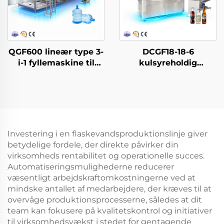
QGF600 lineær type 3-
DCGF18-18-6
i-1 fyllemaskine til
kulsyreholdig
vand i dunke
softdrink-
affyldningsmaskine
Investering i en flaskevandsproduktionslinje giver
betydelige fordele, der direkte påvirker din
virksomheds rentabilitet og operationelle succes.
Automatiseringsmulighederne reducerer
væsentligt arbejdskraftomkostningerne ved at
mindske antallet af medarbejdere, der kræves til at
overvåge produktionsprocesserne, således at dit
team kan fokusere på kvalitetskontrol og initiativer
til virksomhedsvækst i stedet for gentagende