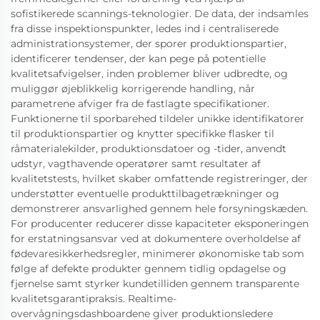
sofistikerede scannings-teknologier. De data, der indsamles
fra disse inspektionspunkter, ledes ind i centraliserede
administrationsystemer, der sporer produktionspartier,
identificerer tendenser, der kan pege på potentielle
kvalitetsafvigelser, inden problemer bliver udbredte, og
muliggør øjeblikkelig korrigerende handling, når
parametrene afviger fra de fastlagte specifikationer.
Funktionerne til sporbarehed tildeler unikke identifikatorer
til produktionspartier og knytter specifikke flasker til
råmaterialekilder, produktionsdatoer og -tider, anvendt
udstyr, vagthavende operatører samt resultater af
kvalitetstests, hvilket skaber omfattende registreringer, der
understøtter eventuelle produkttilbagetrækninger og
demonstrerer ansvarlighed gennem hele forsyningskæden.
For producenter reducerer disse kapaciteter eksponeringen
for erstatningsansvar ved at dokumentere overholdelse af
fødevaresikkerhedsregler, minimerer økonomiske tab som
følge af defekte produkter gennem tidlig opdagelse og
fjernelse samt styrker kundetilliden gennem transparente
kvalitetsgarantipraksis. Realtime-
overvågningsdashboardene giver produktionsledere