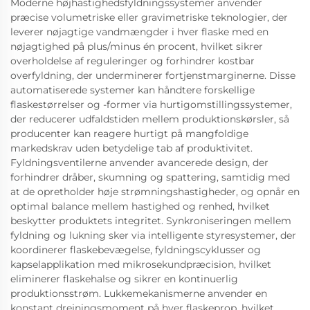
Moderne højhastighedsfyldningssystemer anvender
præcise volumetriske eller gravimetriske teknologier, der
leverer nøjagtige vandmængder i hver flaske med en
nøjagtighed på plus/minus én procent, hvilket sikrer
overholdelse af reguleringer og forhindrer kostbar
overfyldning, der underminerer fortjenstmarginerne. Disse
automatiserede systemer kan håndtere forskellige
flaskestørrelser og -former via hurtigomstillingssystemer,
der reducerer udfaldstiden mellem produktionskørsler, så
producenter kan reagere hurtigt på mangfoldige
markedskrav uden betydelige tab af produktivitet.
Fyldningsventilerne anvender avancerede design, der
forhindrer dråber, skumning og spattering, samtidig med
at de opretholder høje strømningshastigheder, og opnår en
optimal balance mellem hastighed og renhed, hvilket
beskytter produktets integritet. Synkroniseringen mellem
fyldning og lukning sker via intelligente styresystemer, der
koordinerer flaskebevægelse, fyldningscyklusser og
kapselapplikation med mikrosekundpræcision, hvilket
eliminerer flaskehalse og sikrer en kontinuerlig
produktionsstrøm. Lukkemekanismerne anvender en
konstant drejningsmoment på hver flaskeprop, hvilket