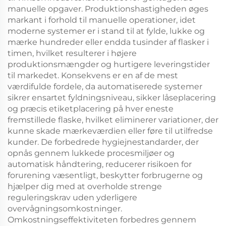
manuelle opgaver. Produktionshastigheden øges
markant i forhold til manuelle operationer, idet
moderne systemer er i stand til at fyldе, lukke og
mærke hundreder eller endda tusinder af flasker i
timen, hvilket resulterer i højere
produktionsmængder og hurtigere leveringstider
til markedet. Konsekvens er en af de mest
værdifulde fordele, da automatiserede systemer
sikrer ensartet fyldningsniveau, sikker låseplacering
og præcis etiketplacering på hver eneste
fremstillede flaske, hvilket eliminerer variationer, der
kunne skade mærkeværdien eller føre til utilfredse
kunder. De forbedrede hygiejnestandarder, der
opnås gennem lukkede procesmiljøer og
automatisk håndtering, reducerer risikoen for
forurening væsentligt, beskytter forbrugerne og
hjælper dig med at overholde strenge
reguleringskrav uden yderligere
overvågningsomkostninger.
Omkostningseffektiviteten forbedres gennem