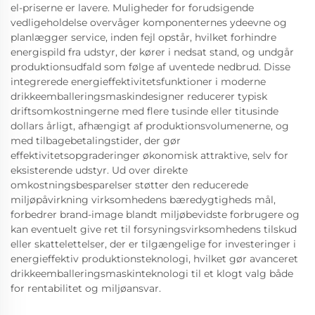
el-priserne er lavere. Muligheder for forudsigende
vedligeholdelse overvåger komponenternes ydeevne og
planlægger service, inden fejl opstår, hvilket forhindre
energispild fra udstyr, der kører i nedsat stand, og undgår
produktionsudfald som følge af uventede nedbrud. Disse
integrerede energieffektivitetsfunktioner i moderne
drikkeemballeringsmaskindesigner reducerer typisk
driftsomkostningerne med flere tusinde eller titusinde
dollars årligt, afhængigt af produktionsvolumenerne, og
med tilbagebetalingstider, der gør
effektivitetsopgraderinger økonomisk attraktive, selv for
eksisterende udstyr. Ud over direkte
omkostningsbesparelser støtter den reducerede
miljøpåvirkning virksomhedens bæredygtigheds mål,
forbedrer brand-image blandt miljøbevidste forbrugere og
kan eventuelt give ret til forsyningsvirksomhedens tilskud
eller skattelettelser, der er tilgængelige for investeringer i
energieffektiv produktionsteknologi, hvilket gør avanceret
drikkeemballeringsmaskinteknologi til et klogt valg både
for rentabilitet og miljøansvar.