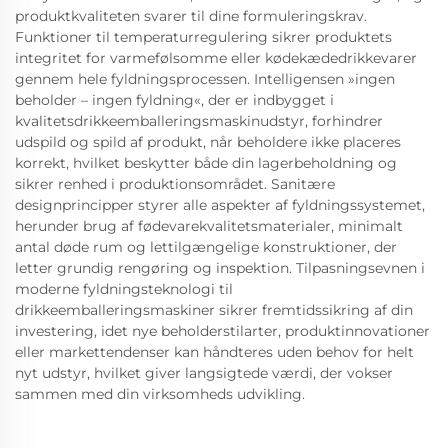
produktkvaliteten svarer til dine formuleringskrav.
Funktioner til temperaturregulering sikrer produktets
integritet for varmefølsomme eller kødekædedrikkevarer
gennem hele fyldningsprocessen. Intelligensen »ingen
beholder – ingen fyldning«, der er indbygget i
kvalitetsdrikkeemballeringsmaskinudstyr, forhindrer
udspild og spild af produkt, når beholdere ikke placeres
korrekt, hvilket beskytter både din lagerbeholdning og
sikrer renhed i produktionsområdet. Sanitære
designprincipper styrer alle aspekter af fyldningssystemet,
herunder brug af fødevarekvalitetsmaterialer, minimalt
antal døde rum og lettilgængelige konstruktioner, der
letter grundig rengøring og inspektion. Tilpasningsevnen i
moderne fyldningsteknologi til
drikkeemballeringsmaskiner sikrer fremtidssikring af din
investering, idet nye beholderstilarter, produktinnovationer
eller markettendenser kan håndteres uden behov for helt
nyt udstyr, hvilket giver langsigtede værdi, der vokser
sammen med din virksomheds udvikling.