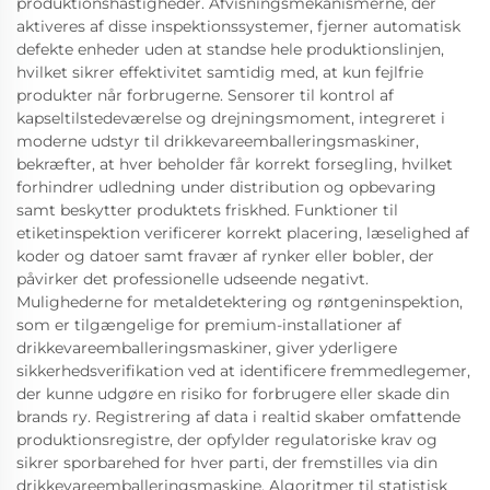
produktionshastigheder. Afvisningsmekanismerne, der
aktiveres af disse inspektionssystemer, fjerner automatisk
defekte enheder uden at standse hele produktionslinjen,
hvilket sikrer effektivitet samtidig med, at kun fejlfrie
produkter når forbrugerne. Sensorer til kontrol af
kapseltilstedeværelse og drejningsmoment, integreret i
moderne udstyr til drikkevareemballeringsmaskiner,
bekræfter, at hver beholder får korrekt forsegling, hvilket
forhindrer udledning under distribution og opbevaring
samt beskytter produktets friskhed. Funktioner til
etiketinspektion verificerer korrekt placering, læselighed af
koder og datoer samt fravær af rynker eller bobler, der
påvirker det professionelle udseende negativt.
Mulighederne for metaldetektering og røntgeninspektion,
som er tilgængelige for premium-installationer af
drikkevareemballeringsmaskiner, giver yderligere
sikkerhedsverifikation ved at identificere fremmedlegemer,
der kunne udgøre en risiko for forbrugere eller skade din
brands ry. Registrering af data i realtid skaber omfattende
produktionsregistre, der opfylder regulatoriske krav og
sikrer sporbarehed for hver parti, der fremstilles via din
drikkevareemballeringsmaskine. Algoritmer til statistisk