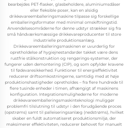
bearbejdes PET-flasker, glasbeholdere, aluminiumsdåser
eller fleksible poser, kan en alsidig
drikkevareemballeringsmaskine tilpasse sig forskellige
emballeringsformater med minimal omskiftningstid.
Anvendelsesområderne for denne udstyr strækker sig fra
små håndværksmæssige drikkevareproducenter til store
industrielle produktionsanlæg.
Drikkevareemballeringsmaskinen er uvurderlig for
opretholdelse af hygiejnestandarder takket være dens
rustfrie stålkonstruktion og rengørings-systemer, der
fungerer uden demontering (CIP), og som opfylder kravene
til fødevaresikkerhed. Funktioner til energieffektivitet
reducerer driftsomkostningerne, samtidig med at høje
produktionshastigheder opretholdes – fra flere hundrede til
flere tusinde enheder i timen, afhængigt af maskinens
konfiguration. Integrationsmulighederne for moderne
drikkevareemballeringsmaskinteknologi muliggør
problemfri tilslutning til udstyr i den forudgående proces
(opstrøms) samt til palleiseringsanlæg (nedstrøms), hvilket
skaber en fuldt automatiseret produktionsmiljø, der
maksimerer effektiviteten, reducerer behovet for manuelt