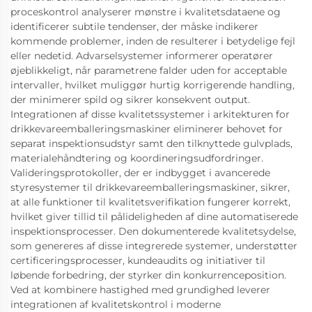
proceskontrol analyserer mønstre i kvalitetsdataene og
identificerer subtile tendenser, der måske indikerer
kommende problemer, inden de resulterer i betydelige fejl
eller nedetid. Advarselsystemer informerer operatører
øjeblikkeligt, når parametrene falder uden for acceptable
intervaller, hvilket muliggør hurtig korrigerende handling,
der minimerer spild og sikrer konsekvent output.
Integrationen af disse kvalitetssystemer i arkitekturen for
drikkevareemballeringsmaskiner eliminerer behovet for
separat inspektionsudstyr samt den tilknyttede gulvplads,
materialehåndtering og koordineringsudfordringer.
Valideringsprotokoller, der er indbygget i avancerede
styresystemer til drikkevareemballeringsmaskiner, sikrer,
at alle funktioner til kvalitetsverifikation fungerer korrekt,
hvilket giver tillid til pålideligheden af dine automatiserede
inspektionsprocesser. Den dokumenterede kvalitetsydelse,
som genereres af disse integrerede systemer, understøtter
certificeringsprocesser, kundeaudits og initiativer til
løbende forbedring, der styrker din konkurrenceposition.
Ved at kombinere hastighed med grundighed leverer
integrationen af kvalitetskontrol i moderne