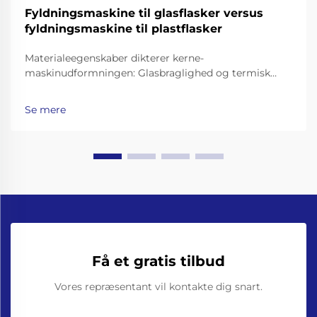
Fyldningsmaskine til glasflasker versus
fyldningsmaskine til plastflasker
Materialeegenskaber dikterer kerne-
maskinudformningen: Glasbraglighed og termisk
masse – hvorfor glasflaskemaskiner kræver
forstærkede rammer, støddæmpede transportbånd
Se mere
og præcisionsgrebere til flaskehalse. At arbejde med
glasflasker betyder at gå ud over...
Få et gratis tilbud
Vores repræsentant vil kontakte dig snart.