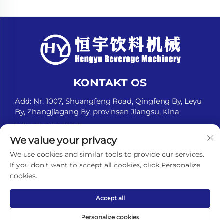
KONTAKT OS
Add: Nr. 1007, Shuangfeng Road, Qingfeng By, Leyu
By, Zhangjiagang By, provinsen Jiangsu, Kina
Tlf.:
+8618151580069
We value your privacy
E-mail:
[email protected]
We use cookies and similar tools to provide our services.
If you don't want to accept all cookies, click Personalize
cookies.
Ophavsret © Zhangjiagang Hengyu Beverage
Machinery Co., Ltd. Alle rettigheder forbeholdes. -
Privatlivspolitik
Accept all
Personalize cookies