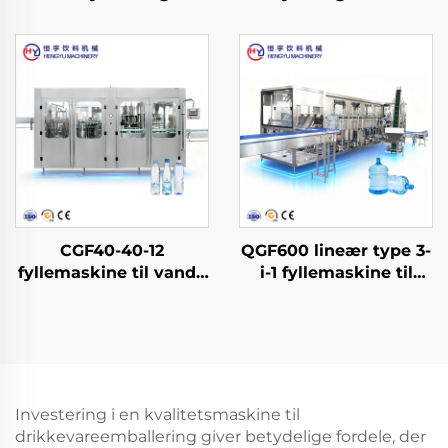
softdrink-
affyldningsmaskine
CGF40-40-12
QGF600 lineær type 3-
fyllemaskine til vand i
i-1 fyllemaskine til
PET-flasker
vand i dunke
Investering i en kvalitetsmaskine til
drikkevareemballering giver betydelige fordele, der