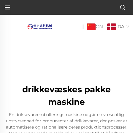
CN
|
DA
drikkevæskes pakke
maskine
En drikkevareemballeringsmaskine udgør en væsentlig
udstyrsenhed for producenter af drikkevarer, der ønsker at
automatisere og rationalisere deres produktionsprocesser.