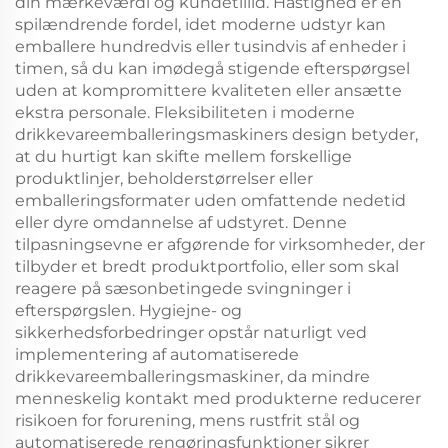
din mærkeværdi og kundetillid. Hastighed er en
spilændrende fordel, idet moderne udstyr kan
emballere hundredvis eller tusindvis af enheder i
timen, så du kan imødegå stigende efterspørgsel
uden at kompromittere kvaliteten eller ansætte
ekstra personale. Fleksibiliteten i moderne
drikkevareemballeringsmaskiners design betyder,
at du hurtigt kan skifte mellem forskellige
produktlinjer, beholderstørrelser eller
emballeringsformater uden omfattende nedetid
eller dyre omdannelse af udstyret. Denne
tilpasningsevne er afgørende for virksomheder, der
tilbyder et bredt produktportfolio, eller som skal
reagere på sæsonbetingede svingninger i
efterspørgslen. Hygiejne- og
sikkerhedsforbedringer opstår naturligt ved
implementering af automatiserede
drikkevareemballeringsmaskiner, da mindre
menneskelig kontakt med produkterne reducerer
risikoen for forurening, mens rustfrit stål og
automatiserede rengøringsfunktioner sikrer