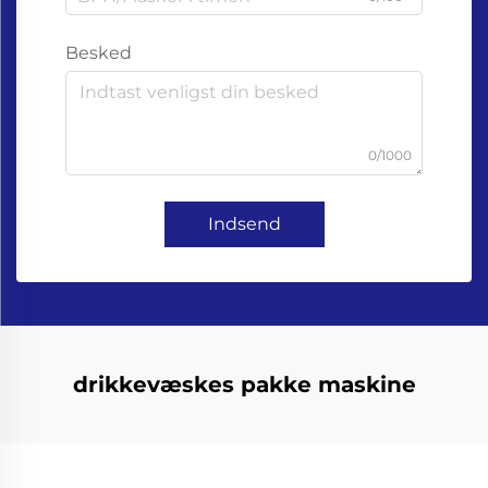
Besked
0/1000
Indsend
drikkevæskes pakke maskine