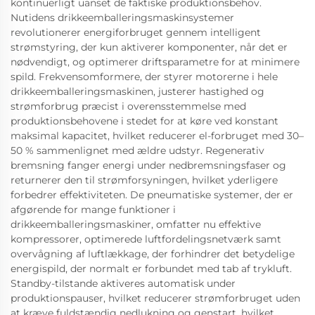
kontinuerligt uanset de faktiske produktionsbehov.
Nutidens drikkeemballeringsmaskinsystemer
revolutionerer energiforbruget gennem intelligent
strømstyring, der kun aktiverer komponenter, når det er
nødvendigt, og optimerer driftsparametre for at minimere
spild. Frekvensomformere, der styrer motorerne i hele
drikkeemballeringsmaskinen, justerer hastighed og
strømforbrug præcist i overensstemmelse med
produktionsbehovene i stedet for at køre ved konstant
maksimal kapacitet, hvilket reducerer el-forbruget med 30–
50 % sammenlignet med ældre udstyr. Regenerativ
bremsning fanger energi under nedbremsningsfaser og
returnerer den til strømforsyningen, hvilket yderligere
forbedrer effektiviteten. De pneumatiske systemer, der er
afgørende for mange funktioner i
drikkeemballeringsmaskiner, omfatter nu effektive
kompressorer, optimerede luftfordelingsnetværk samt
overvågning af luftlækkage, der forhindrer det betydelige
energispild, der normalt er forbundet med tab af trykluft.
Standby-tilstande aktiveres automatisk under
produktionspauser, hvilket reducerer strømforbruget uden
at kræve fuldstændig nedlukning og genstart, hvilket