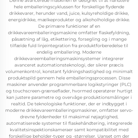
Denne avancerede maskineri er designet til at håndtere
hele emballeringscyklussen for forskellige flydende
drikkevarer, herunder vand, juice, kulsyreholdige drikke,
energidrikke, mælkeprodukter og alkoholholdige drikke.
De primære funktioner af en
drikkevareemballeringsmaskine omfatter flaskefyldning,
påsætning af låg, etikettering, forsegling og i mange
tilfælde fuld linjeintegration fra produktforberedelse til
endelig emballering. Moderne
drikkevareemballeringsmaskinsystemer integrerer
avanceret automationsteknologi, der sikrer præcis
volumenkontrol, konstant fyldningshastighed og minimalt
produktspild gennem hele emballeringsprocessen. Disse
maskiner anvender programmerbare logikstyringer (PLC)
og touchscreen-grænseflader, hvormed operatører hurtigt
kan justere parametre og overvåge produktionsmålinger i
realtid. De teknologiske funktioner, der er indbygget i
moderne drikkevareemballeringsmaskiner, omfatter servo-
drevne fyldenheder til maksimal nøjagtighed,
automatiserede systemer til flaskehåndtering, integrerede
kvalitetsinspektionskameraer samt kompatibilitet med
forskellige beholder-typer og -størrelser. Uanset om der