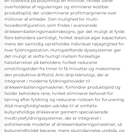
en tolerance på plus/minus én milliliter, hvilket sikrer
overholdelse af reguleringer og eliminerer kostbar
produktspild, der underminerer profitmarginerne over
millioner af enheder. Den mulighed for multi-
hovedkonfiguration, som findes i avancerede
drikkeemballeringsmaskindesigns, gør det muligt at fylde
flere beholdere samtidigt, hvilket drastisk øger kapaciteten,
mens der samtidig opretholdes individuel nøjagtighed for
hver fyldningsstation. Hurtigskiftende dysesystemer gør
det muligt at skifte hurtigt mellem forskellige
halsstørrelser på beholdere, hvilket reducerer
omstillingstiden fra timer til få minutter og maksimerer
den produktive driftstid. Anti-drip-teknologi, der er
integreret i moderne fyldningshoveder til
drikkeemballeringsmaskiner, forhindrer produktspild og
holder beholdere rene, hvilket eliminerer behovet for
tørring efter fyldning og reducerer risikoen for forurening.
Alså mangfoldigheden udvides til at omfatte
kulsyreholdige drikkevarer gennem specialiserede
modtryksfyldningssystemer, der er integreret i
sofistikerede modeller af drikkeemballeringsmaskiner, så
kulsyreindholdet bevares, mens skumdannelse undgås, og