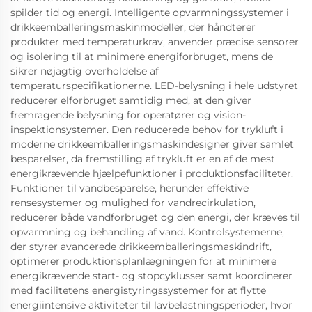
spilder tid og energi. Intelligente opvarmningssystemer i
drikkeemballeringsmaskinmodeller, der håndterer
produkter med temperaturkrav, anvender præcise sensorer
og isolering til at minimere energiforbruget, mens de
sikrer nøjagtig overholdelse af
temperaturspecifikationerne. LED-belysning i hele udstyret
reducerer elforbruget samtidig med, at den giver
fremragende belysning for operatører og vision-
inspektionsystemer. Den reducerede behov for trykluft i
moderne drikkeemballeringsmaskindesigner giver samlet
besparelser, da fremstilling af trykluft er en af de mest
energikrævende hjælpefunktioner i produktionsfaciliteter.
Funktioner til vandbesparelse, herunder effektive
rensesystemer og mulighed for vandrecirkulation,
reducerer både vandforbruget og den energi, der kræves til
opvarmning og behandling af vand. Kontrolsystemerne,
der styrer avancerede drikkeemballeringsmaskindrift,
optimerer produktionsplanlægningen for at minimere
energikrævende start- og stopcyklusser samt koordinerer
med facilitetens energistyringssystemer for at flytte
energiintensive aktiviteter til lavbelastningsperioder, hvor