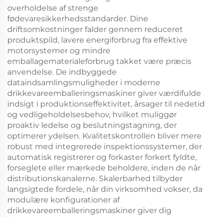
overholdelse af strenge
fødevaresikkerhedsstandarder. Dine
driftsomkostninger falder gennem reduceret
produktspild, lavere energiforbrug fra effektive
motorsystemer og mindre
emballagematerialeforbrug takket være præcis
anvendelse. De indbyggede
dataindsamlingsmuligheder i moderne
drikkevareemballeringsmaskiner giver værdifulde
indsigt i produktionseffektivitet, årsager til nedetid
og vedligeholdelsesbehov, hvilket muliggør
proaktiv ledelse og beslutningstagning, der
optimerer ydelsen. Kvalitetskontrollen bliver mere
robust med integrerede inspektionssystemer, der
automatisk registrerer og forkaster forkert fyldte,
forseglete eller mærkede beholdere, inden de når
distributionskanalerne. Skalerbarhed tilbyder
langsigtede fordele, når din virksomhed vokser, da
modulære konfigurationer af
drikkevareemballeringsmaskiner giver dig