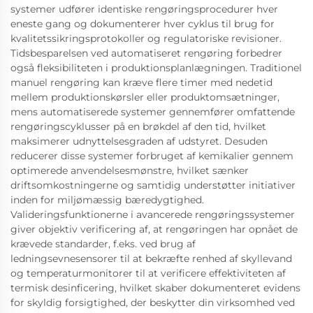
systemer udfører identiske rengøringsprocedurer hver
eneste gang og dokumenterer hver cyklus til brug for
kvalitetssikringsprotokoller og regulatoriske revisioner.
Tidsbesparelsen ved automatiseret rengøring forbedrer
også fleksibiliteten i produktionsplanlægningen. Traditionel
manuel rengøring kan kræve flere timer med nedetid
mellem produktionskørsler eller produktomsætninger,
mens automatiserede systemer gennemfører omfattende
rengøringscyklusser på en brøkdel af den tid, hvilket
maksimerer udnyttelsesgraden af udstyret. Desuden
reducerer disse systemer forbruget af kemikalier gennem
optimerede anvendelsesmønstre, hvilket sænker
driftsomkostningerne og samtidig understøtter initiativer
inden for miljømæssig bæredygtighed.
Valideringsfunktionerne i avancerede rengøringssystemer
giver objektiv verificering af, at rengøringen har opnået de
krævede standarder, f.eks. ved brug af
ledningsevnesensorer til at bekræfte renhed af skyllevand
og temperaturmonitorer til at verificere effektiviteten af
termisk desinficering, hvilket skaber dokumenteret evidens
for skyldig forsigtighed, der beskytter din virksomhed ved