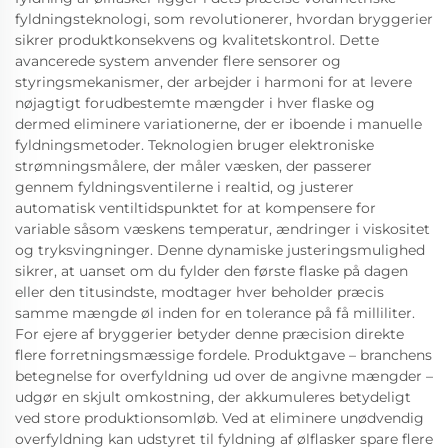
fyldningsteknologi, som revolutionerer, hvordan bryggerier
sikrer produktkonsekvens og kvalitetskontrol. Dette
avancerede system anvender flere sensorer og
styringsmekanismer, der arbejder i harmoni for at levere
nøjagtigt forudbestemte mængder i hver flaske og
dermed eliminere variationerne, der er iboende i manuelle
fyldningsmetoder. Teknologien bruger elektroniske
strømningsmålere, der måler væsken, der passerer
gennem fyldningsventilerne i realtid, og justerer
automatisk ventiltidspunktet for at kompensere for
variable såsom væskens temperatur, ændringer i viskositet
og tryksvingninger. Denne dynamiske justeringsmulighed
sikrer, at uanset om du fylder den første flaske på dagen
eller den titusindste, modtager hver beholder præcis
samme mængde øl inden for en tolerance på få milliliter.
For ejere af bryggerier betyder denne præcision direkte
flere forretningsmæssige fordele. Produktgave – branchens
betegnelse for overfyldning ud over de angivne mængder –
udgør en skjult omkostning, der akkumuleres betydeligt
ved store produktionsomløb. Ved at eliminere unødvendig
overfyldning kan udstyret til fyldning af ølflasker spare flere