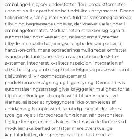
emballage-linje, der understøtter flere produktformater
uden at skulle opretholde helt adskilte udstyrssettet. Denne
fleksibilitet viser sig især værdifuld for sæsonbegrænsede
tilbud og begrænsede udgaver, der kræver variationer i
emballageformatet. Modulariteten strækker sig også til
automatiseringsniveauet: grundlæggende systemer
tilbyder manuelle betjeningsmuligheder, der passer til
hands-on-drift, mens opgraderingsmuligheder omfatter
avancerede funktioner såsom automatiserede skifte-
systemer, integreret kvalitetsinspektion, integration af
etikettering og emballage i efterfølgende processer samt
tilslutning til virksomhedssystemer til
produktionsovervågning og lagerstyring. Denne trinvis
automatiseringsstrategi giver bryggerier mulighed for at
tilpasse teknologisk kompleksitet til deres operative
klarhed, således at nybegyndere ikke overvældes af
unødvendig kompleksitet, samtidig med at der sikres
tydelige veje til forbedrede funktioner, når personalets
faglige kompetencer udvikles. De finansielle fordele ved
modulær skalbarhed omfatter mere overskuelige
kapitaludgifter, der spredes over tid i takt med, at