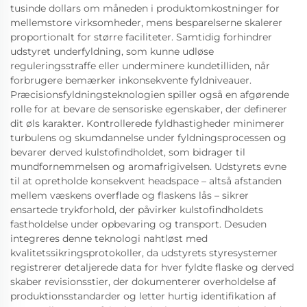
tusinde dollars om måneden i produktomkostninger for
mellemstore virksomheder, mens besparelserne skalerer
proportionalt for større faciliteter. Samtidig forhindrer
udstyret underfyldning, som kunne udløse
reguleringsstraffe eller underminere kundetilliden, når
forbrugere bemærker inkonsekvente fyldniveauer.
Præcisionsfyldningsteknologien spiller også en afgørende
rolle for at bevare de sensoriske egenskaber, der definerer
dit øls karakter. Kontrollerede fyldhastigheder minimerer
turbulens og skumdannelse under fyldningsprocessen og
bevarer derved kulstofindholdet, som bidrager til
mundfornemmelsen og aromafrigivelsen. Udstyrets evne
til at opretholde konsekvent headspace – altså afstanden
mellem væskens overflade og flaskens lås – sikrer
ensartede trykforhold, der påvirker kulstofindholdets
fastholdelse under opbevaring og transport. Desuden
integreres denne teknologi nahtløst med
kvalitetssikringsprotokoller, da udstyrets styresystemer
registrerer detaljerede data for hver fyldte flaske og derved
skaber revisionsstier, der dokumenterer overholdelse af
produktionsstandarder og letter hurtig identifikation af