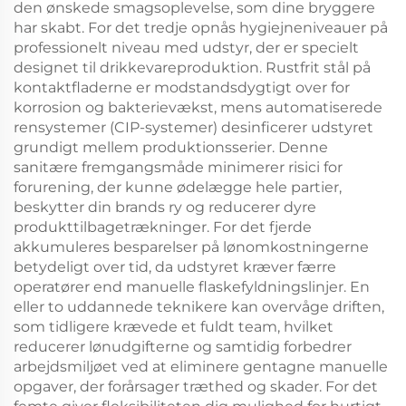
den ønskede smagsoplevelse, som dine bryggere
har skabt. For det tredje opnås hygiejneniveauer på
professionelt niveau med udstyr, der er specielt
designet til drikkevareproduktion. Rustfrit stål på
kontaktfladerne er modstandsdygtigt over for
korrosion og bakterievækst, mens automatiserede
rensystemer (CIP-systemer) desinficerer udstyret
grundigt mellem produktionsserier. Denne
sanitære fremgangsmåde minimerer risici for
forurening, der kunne ødelægge hele partier,
beskytter din brands ry og reducerer dyre
produkttilbagetrækninger. For det fjerde
akkumuleres besparelser på lønomkostningerne
betydeligt over tid, da udstyret kræver færre
operatører end manuelle flaskefyldningslinjer. En
eller to uddannede teknikere kan overvåge driften,
som tidligere krævede et fuldt team, hvilket
reducerer lønudgifterne og samtidig forbedrer
arbejdsmiljøet ved at eliminere gentagne manuelle
opgaver, der forårsager træthed og skader. For det