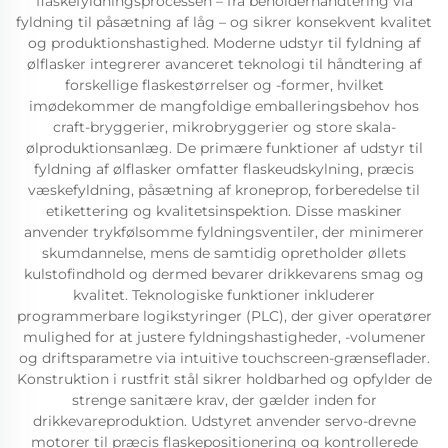
flaskefyldningsprocessen – fra beholderhåndtering via
fyldning til påsætning af låg – og sikrer konsekvent kvalitet
og produktionshastighed. Moderne udstyr til fyldning af
ølflasker integrerer avanceret teknologi til håndtering af
forskellige flaskestørrelser og -former, hvilket
imødekommer de mangfoldige emballeringsbehov hos
craft-bryggerier, mikrobryggerier og store skala-
ølproduktionsanlæg. De primære funktioner af udstyr til
fyldning af ølflasker omfatter flaskeudskylning, præcis
væskefyldning, påsætning af kroneprop, forberedelse til
etikettering og kvalitetsinspektion. Disse maskiner
anvender trykfølsomme fyldningsventiler, der minimerer
skumdannelse, mens de samtidig opretholder øllets
kulstofindhold og dermed bevarer drikkevarens smag og
kvalitet. Teknologiske funktioner inkluderer
programmerbare logikstyringer (PLC), der giver operatører
mulighed for at justere fyldningshastigheder, -volumener
og driftsparametre via intuitive touchscreen-grænseflader.
Konstruktion i rustfrit stål sikrer holdbarhed og opfylder de
strenge sanitære krav, der gælder inden for
drikkevareproduktion. Udstyret anvender servo-drevne
motorer til præcis flaskepositionering og kontrollerede