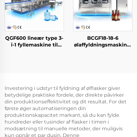
QGF600 lineær type 3-
BCGF18-18-6
i-1 fyllemaskine til
ølaffyldningsmaskine-
vand i dunke
2
Investering i udstyr til fyldning af ølflasker giver
betydelige praktiske fordele, der direkte påvirker
din produktionseffektivitet og dit resultat. For det
første øger automatiseringen din
produktionskapacitet markant, så du kan fylde
hundreder eller tusinder af flasker i timen i
modsætning til manuelle metoder, der muligvis
kun opnår et par dusin. Denne