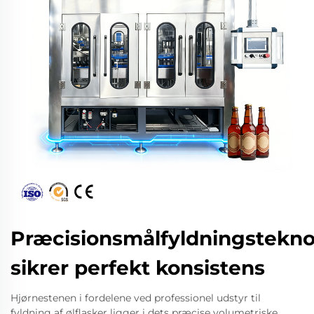
Præcisionsmålfyldningstekno
sikrer perfekt konsistens
Hjørnestenen i fordelene ved professionel udstyr til
fyldning af ølflasker ligger i dets præcise volumetriske