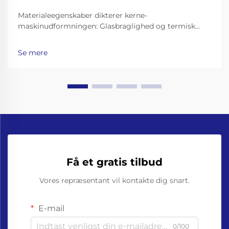
Materialeegenskaber dikterer kerne-
maskinudformningen: Glasbraglighed og termisk
masse – hvorfor glasflaskemaskiner kræver
forstærkede rammer, støddæmpede transportbånd
Se mere
og præcisionsgrebere til flaskehalse. At arbejde med
glasflasker betyder at gå ud over...
Få et gratis tilbud
Vores repræsentant vil kontakte dig snart.
E-mail
0/100