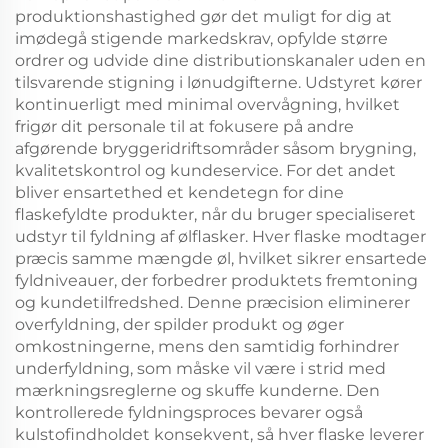
produktionshastighed gør det muligt for dig at
imødegå stigende markedskrav, opfylde større
ordrer og udvide dine distributionskanaler uden en
tilsvarende stigning i lønudgifterne. Udstyret kører
kontinuerligt med minimal overvågning, hvilket
frigør dit personale til at fokusere på andre
afgørende bryggeridriftsområder såsom brygning,
kvalitetskontrol og kundeservice. For det andet
bliver ensartethed et kendetegn for dine
flaskefyldte produkter, når du bruger specialiseret
udstyr til fyldning af ølflasker. Hver flaske modtager
præcis samme mængde øl, hvilket sikrer ensartede
fyldniveauer, der forbedrer produktets fremtoning
og kundetilfredshed. Denne præcision eliminerer
overfyldning, der spilder produkt og øger
omkostningerne, mens den samtidig forhindrer
underfyldning, som måske vil være i strid med
mærkningsreglerne og skuffe kunderne. Den
kontrollerede fyldningsproces bevarer også
kulstofindholdet konsekvent, så hver flaske leverer