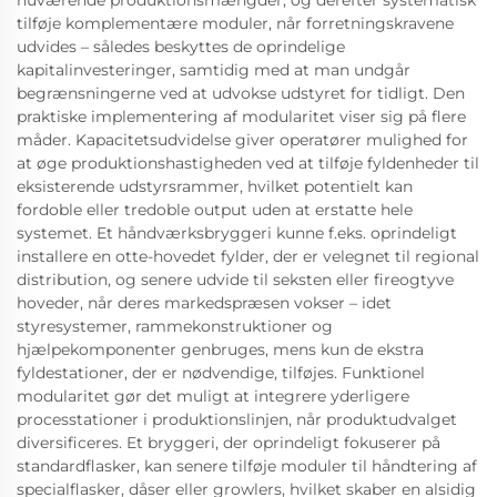
nuværende produktionsmængder, og derefter systematisk
tilføje komplementære moduler, når forretningskravene
udvides – således beskyttes de oprindelige
kapitalinvesteringer, samtidig med at man undgår
begrænsningerne ved at udvokse udstyret for tidligt. Den
praktiske implementering af modularitet viser sig på flere
måder. Kapacitetsudvidelse giver operatører mulighed for
at øge produktionshastigheden ved at tilføje fyldenheder til
eksisterende udstyrsrammer, hvilket potentielt kan
fordoble eller tredoble output uden at erstatte hele
systemet. Et håndværksbryggeri kunne f.eks. oprindeligt
installere en otte-hovedet fylder, der er velegnet til regional
distribution, og senere udvide til seksten eller fireogtyve
hoveder, når deres markedspræsen vokser – idet
styresystemer, rammekonstruktioner og
hjælpekomponenter genbruges, mens kun de ekstra
fyldestationer, der er nødvendige, tilføjes. Funktionel
modularitet gør det muligt at integrere yderligere
processtationer i produktionslinjen, når produktudvalget
diversificeres. Et bryggeri, der oprindeligt fokuserer på
standardflasker, kan senere tilføje moduler til håndtering af
specialflasker, dåser eller growlers, hvilket skaber en alsidig