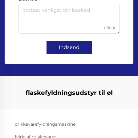
0/1000
Indsend
flaskefyldningsudstyr til øl
drikkevarefyldningsmaskine
fylde af drikkevarer