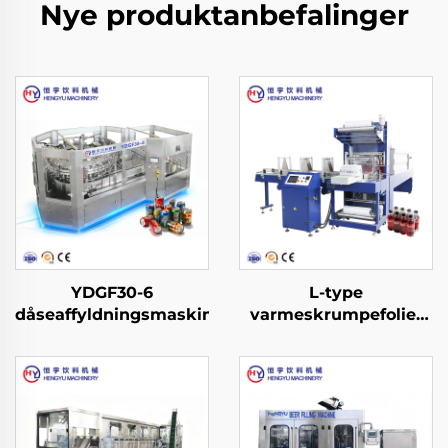
Nye produktanbefalinger
YDGF30-6
L-type
dåseaffyldningsmaskine
varmeskrumpefolie-
emballagemaskine