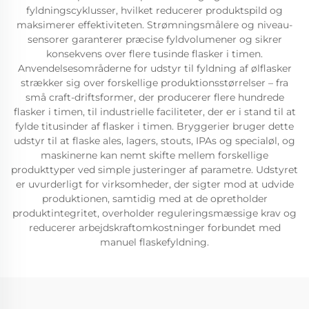
fyldningscyklusser, hvilket reducerer produktspild og
maksimerer effektiviteten. Strømningsmålere og niveau-
sensorer garanterer præcise fyldvolumener og sikrer
konsekvens over flere tusinde flasker i timen.
Anvendelsesområderne for udstyr til fyldning af ølflasker
strækker sig over forskellige produktionsstørrelser – fra
små craft-driftsformer, der producerer flere hundrede
flasker i timen, til industrielle faciliteter, der er i stand til at
fylde titusinder af flasker i timen. Bryggerier bruger dette
udstyr til at flaske ales, lagers, stouts, IPAs og specialøl, og
maskinerne kan nemt skifte mellem forskellige
produkttyper ved simple justeringer af parametre. Udstyret
er uvurderligt for virksomheder, der sigter mod at udvide
produktionen, samtidig med at de opretholder
produktintegritet, overholder reguleringsmæssige krav og
reducerer arbejdskraftomkostninger forbundet med
manuel flaskefyldning.