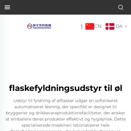
CN
|
DA
flaskefyldningsudstyr til øl
Udstyr til fyldning af ølflasker udgør en sofistikeret
automatiseret løsning, der specifikt er designet til
bryggerier og drikkevareproduktionsfaciliteter, der ønsker
at emballere deres produkter effektivt og hygiejnisk. Dette
specialiserede maskineri rationaliserer hele