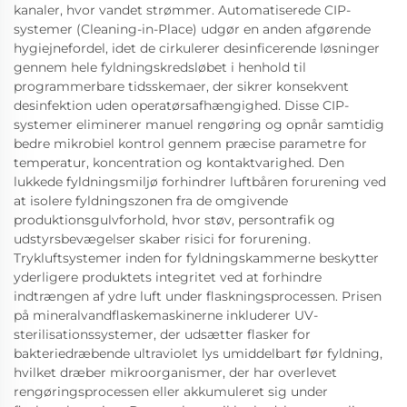
kanaler, hvor vandet strømmer. Automatiserede CIP-
systemer (Cleaning-in-Place) udgør en anden afgørende
hygiejnefordel, idet de cirkulerer desinficerende løsninger
gennem hele fyldningskredsløbet i henhold til
programmerbare tidsskemaer, der sikrer konsekvent
desinfektion uden operatørsafhængighed. Disse CIP-
systemer eliminerer manuel rengøring og opnår samtidig
bedre mikrobiel kontrol gennem præcise parametre for
temperatur, koncentration og kontaktvarighed. Den
lukkede fyldningsmiljø forhindrer luftbåren forurening ved
at isolere fyldningszonen fra de omgivende
produktionsgulvforhold, hvor støv, persontrafik og
udstyrsbevægelser skaber risici for forurening.
Trykluftsystemer inden for fyldningskammerne beskytter
yderligere produktets integritet ved at forhindre
indtrængen af ydre luft under flaskningsprocessen. Prisen
på mineralvandflaskemaskinerne inkluderer UV-
sterilisationssystemer, der udsætter flasker for
bakteriedræbende ultraviolet lys umiddelbart før fyldning,
hvilket dræber mikroorganismer, der har overlevet
rengøringsprocessen eller akkumuleret sig under