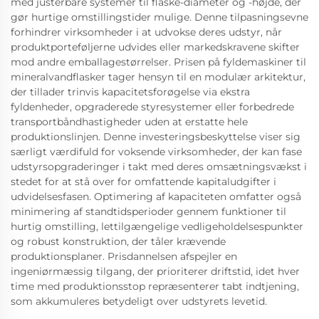
med justerbare systemer til flaske-diameter og -højde, der
gør hurtige omstillingstider mulige. Denne tilpasningsevne
forhindrer virksomheder i at udvokse deres udstyr, når
produktporteføljerne udvides eller markedskravene skifter
mod andre emballagestørrelser. Prisen på fyldemaskiner til
mineralvandflasker tager hensyn til en modulær arkitektur,
der tillader trinvis kapacitetsforøgelse via ekstra
fyldenheder, opgraderede styresystemer eller forbedrede
transportbåndhastigheder uden at erstatte hele
produktionslinjen. Denne investeringsbeskyttelse viser sig
særligt værdifuld for voksende virksomheder, der kan fase
udstyrsopgraderinger i takt med deres omsætningsvækst i
stedet for at stå over for omfattende kapitaludgifter i
udvidelsesfasen. Optimering af kapaciteten omfatter også
minimering af standtidsperioder gennem funktioner til
hurtig omstilling, lettilgængelige vedligeholdelsespunkter
og robust konstruktion, der tåler krævende
produktionsplaner. Prisdannelsen afspejler en
ingeniørmæssig tilgang, der prioriterer driftstid, idet hver
time med produktionsstop repræsenterer tabt indtjening,
som akkumuleres betydeligt over udstyrets levetid.