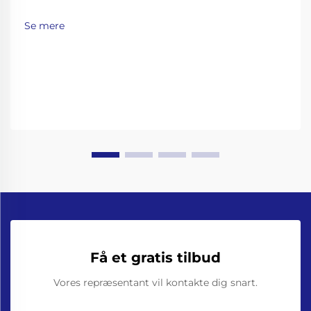
kulsyreholdige drikkevarer og øl. Kulsyreholdige
drikkevarer som sodavand, mousserende vand og øl
Se mere
kræver omhyggelige fyldemetoder for at bevare
deres brus, samtidig med at man undgår uønsket
skumning…
Få et gratis tilbud
Vores repræsentant vil kontakte dig snart.