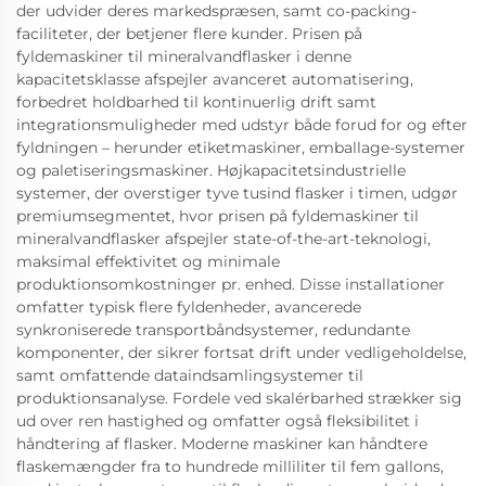
der udvider deres markedspræsen, samt co-packing-
faciliteter, der betjener flere kunder. Prisen på
fyldemaskiner til mineralvandflasker i denne
kapacitetsklasse afspejler avanceret automatisering,
forbedret holdbarhed til kontinuerlig drift samt
integrationsmuligheder med udstyr både forud for og efter
fyldningen – herunder etiketmaskiner, emballage-systemer
og paletiseringsmaskiner. Højkapacitetsindustrielle
systemer, der overstiger tyve tusind flasker i timen, udgør
premiumsegmentet, hvor prisen på fyldemaskiner til
mineralvandflasker afspejler state-of-the-art-teknologi,
maksimal effektivitet og minimale
produktionsomkostninger pr. enhed. Disse installationer
omfatter typisk flere fyldenheder, avancerede
synkroniserede transportbåndsystemer, redundante
komponenter, der sikrer fortsat drift under vedligeholdelse,
samt omfattende dataindsamlingsystemer til
produktionsanalyse. Fordele ved skalérbarhed strækker sig
ud over ren hastighed og omfatter også fleksibilitet i
håndtering af flasker. Moderne maskiner kan håndtere
flaskemængder fra to hundrede milliliter til fem gallons,