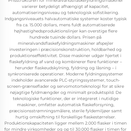
Prisstrukturen for mineralvandsflaskefyldningsmaskiner
varierer betydeligt afhængigt af kapacitet,
automatiseringsniveau og teknologisk sofistikering.
Indgangsniveauets halvautomatiske systemer koster typisk
fra ca. 15.000 dollars, mens fuldt automatiserede
højhastighedsproduktionslinjer kan overstige flere
hundrede tusinde dollars. Prisen på
mineralvandsflaskefyldningsmaskiner afspejler
investeringen i præcisionskonstruktion, holdbarhed og
produktionseffektivitet. Disse maskiner udgør hjertet i
flaskefyldning af vand og kombinerer flere funktioner –
herunder flaskeudskylning, fyldning og låsning – i
synkroniserede operationer. Moderne fyldningssystemer
indeholder avancerede PLC-styringssystemer, touch-
screen-grænseflader og servomotorteknologi for at sikre
nøjagtige fyldmængder og minimalt produktspild. De
teknologiske funktioner, der er integreret i nutidige
maskiner, omfatter automatisk flaskeforsyning,
præcisionsstrømningsmålere, sterile fyldemiljøer samt
hurtig omskiftning til forskellige flaskestørrelser.
Produktionskapaciteten ligger mellem 2.000 flasker i timen
for mindre virksomheder og op til 30.000 flasker i timen for