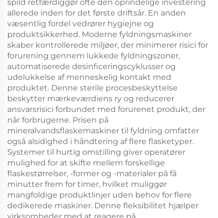
spild retfærdiggør ofte den oprindelige investering
allerede inden for det første driftsår. En anden
væsentlig fordel vedrører hygiejne og
produktsikkerhed. Moderne fyldningsmaskiner
skaber kontrollerede miljøer, der minimerer risici for
forurening gennem lukkede fyldningszoner,
automatiserede desinficeringscyklusser og
udelukkelse af menneskelig kontakt med
produktet. Denne sterile procesbeskyttelse
beskytter mærkeværdiens ry og reducerer
ansvarsrisici forbundet med forurenet produkt, der
når forbrugerne. Prisen på
mineralvandsflaskemaskiner til fyldning omfatter
også alsidighed i håndtering af flere flasketyper.
Systemer til hurtig omstilling giver operatører
mulighed for at skifte mellem forskellige
flaskestørrelser, -former og -materialer på få
minutter frem for timer, hvilket muliggør
mangfoldige produktlinjer uden behov for flere
dedikerede maskiner. Denne fleksibilitet hjælper
virksomheder med at reagere på