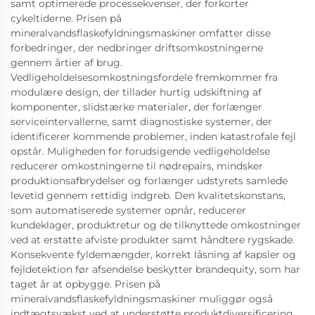
samt optimerede processekvenser, der forkorter
cykeltiderne. Prisen på
mineralvandsflaskefyldningsmaskiner omfatter disse
forbedringer, der nedbringer driftsomkostningerne
gennem årtier af brug.
Vedligeholdelsesomkostningsfordele fremkommer fra
modulære design, der tillader hurtig udskiftning af
komponenter, slidstærke materialer, der forlænger
serviceintervallerne, samt diagnostiske systemer, der
identificerer kommende problemer, inden katastrofale fejl
opstår. Muligheden for forudsigende vedligeholdelse
reducerer omkostningerne til nødrepairs, mindsker
produktionsafbrydelser og forlænger udstyrets samlede
levetid gennem rettidig indgreb. Den kvalitetskonstans,
som automatiserede systemer opnår, reducerer
kundeklager, produktretur og de tilknyttede omkostninger
ved at erstatte afviste produkter samt håndtere rygskade.
Konsekvente fyldemængder, korrekt låsning af kapsler og
fejldetektion før afsendelse beskytter brandequity, som har
taget år at opbygge. Prisen på
mineralvandsflaskefyldningsmaskiner muliggør også
indtægtsvækst ved at understøtte produktdiversificering,