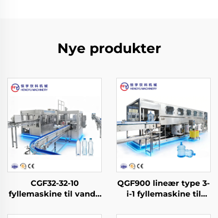
Nye produkter
CGF32-32-10
QGF900 lineær type 3-
fyllemaskine til vand i
i-1 fyllemaskine til
PET-flasker
vand i dunke