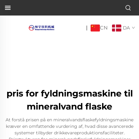
CN
|
DA
pris for fyldningsmaskine til
mineralvand flaske
At forstå prisen på en mineralvandsflaskefyldningsmaskine
kræver en omfattende vurdering af, hvad disse avancerede
systemer tilbyder drikkevareproduktionsfaciliteter.