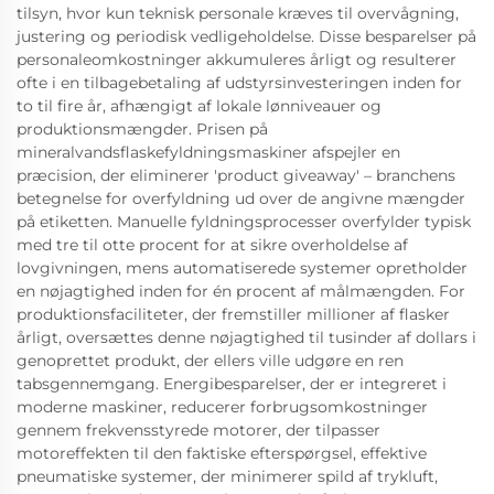
tilsyn, hvor kun teknisk personale kræves til overvågning,
justering og periodisk vedligeholdelse. Disse besparelser på
personaleomkostninger akkumuleres årligt og resulterer
ofte i en tilbagebetaling af udstyrsinvesteringen inden for
to til fire år, afhængigt af lokale lønniveauer og
produktionsmængder. Prisen på
mineralvandsflaskefyldningsmaskiner afspejler en
præcision, der eliminerer 'product giveaway' – branchens
betegnelse for overfyldning ud over de angivne mængder
på etiketten. Manuelle fyldningsprocesser overfylder typisk
med tre til otte procent for at sikre overholdelse af
lovgivningen, mens automatiserede systemer opretholder
en nøjagtighed inden for én procent af målmængden. For
produktionsfaciliteter, der fremstiller millioner af flasker
årligt, oversættes denne nøjagtighed til tusinder af dollars i
genoprettet produkt, der ellers ville udgøre en ren
tabsgennemgang. Energibesparelser, der er integreret i
moderne maskiner, reducerer forbrugsomkostninger
gennem frekvensstyrede motorer, der tilpasser
motoreffekten til den faktiske efterspørgsel, effektive
pneumatiske systemer, der minimerer spild af trykluft,