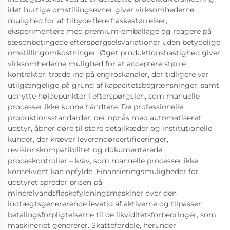
idet hurtige omstillingsevner giver virksomhederne
mulighed for at tilbyde flere flaskestørrelser,
eksperimentere med premium-emballage og reagere på
sæsonbetingede efterspørgselsvariationer uden betydelige
omstillingomkostninger. Øget produktionshastighed giver
virksomhederne mulighed for at acceptere større
kontrakter, træde ind på engroskanaler, der tidligere var
utilgængelige på grund af kapacitetsbegrænsninger, samt
udnytte højdepunkter i efterspørgslen, som manuelle
processer ikke kunne håndtere. De professionelle
produktionsstandarder, der opnås med automatiseret
udstyr, åbner døre til store detailkæder og institutionelle
kunder, der kræver leverandørcertificeringer,
revisionskompatibilitet og dokumenterede
proceskontroller – krav, som manuelle processer ikke
konsekvent kan opfylde. Finansieringsmuligheder for
udstyret spreder prisen på
mineralvandsflaskefyldningsmaskiner over den
indtægtsgenererende levetid af aktiverne og tilpasser
betalingsforpligtelserne til de likviditetsforbedringer, som
maskineriet genererer. Skattefordele, herunder