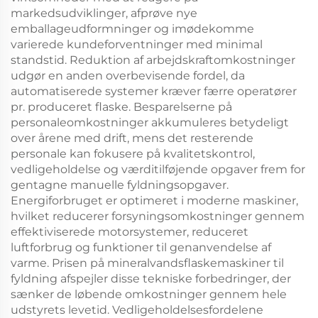
markedsudviklinger, afprøve nye
emballageudformninger og imødekomme
varierede kundeforventninger med minimal
standstid. Reduktion af arbejdskraftomkostninger
udgør en anden overbevisende fordel, da
automatiserede systemer kræver færre operatører
pr. produceret flaske. Besparelserne på
personaleomkostninger akkumuleres betydeligt
over årene med drift, mens det resterende
personale kan fokusere på kvalitetskontrol,
vedligeholdelse og værditilføjende opgaver frem for
gentagne manuelle fyldningsopgaver.
Energiforbruget er optimeret i moderne maskiner,
hvilket reducerer forsyningsomkostninger gennem
effektiviserede motorsystemer, reduceret
luftforbrug og funktioner til genanvendelse af
varme. Prisen på mineralvandsflaskemaskiner til
fyldning afspejler disse tekniske forbedringer, der
sænker de løbende omkostninger gennem hele
udstyrets levetid. Vedligeholdelsesfordelene