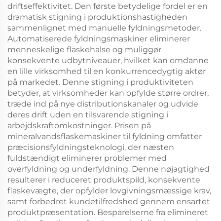
driftseffektivitet. Den første betydelige fordel er en
dramatisk stigning i produktionshastigheden
sammenlignet med manuelle fyldningsmetoder.
Automatiserede fyldningsmaskiner eliminerer
menneskelige flaskehalse og muliggør
konsekvente udbytniveauer, hvilket kan omdanne
en lille virksomhed til en konkurrencedygtig aktør
på markedet. Denne stigning i produktiviteten
betyder, at virksomheder kan opfylde større ordrer,
træde ind på nye distributionskanaler og udvide
deres drift uden en tilsvarende stigning i
arbejdskraftomkostninger. Prisen på
mineralvandsflaskemaskiner til fyldning omfatter
præcisionsfyldningsteknologi, der næsten
fuldstændigt eliminerer problemer med
overfyldning og underfyldning. Denne nøjagtighed
resulterer i reduceret produktspild, konsekvente
flaskevægte, der opfylder lovgivningsmæssige krav,
samt forbedret kundetilfredshed gennem ensartet
produktpræsentation. Besparelserne fra elimineret