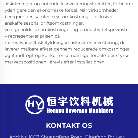
afskrivninger og potentielle investeringskreditter, forbedrer
yderligere den økonomiske fordel. Når virksomheder
beregner den samlede ejeromkostning – inklusive
anskaffelsespris, driftsomkostninger,
vedligeholdelsesomkostninger og produktivitetsgevinster
– repræsenterer prisen på
mineralvandsflaskefyldningsmaskiner en investering, der
leverer målbare afkast gennem reducerede omkostninger,
øget indtægt og konkurrencemæssige fordele, der styrker
markedspositionen i årevis efter installationen.
KONTAKT OS
Add: Nr. 1007, Shuangfeng Road, Qingfeng By, Leyu