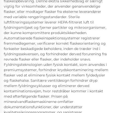
flaskeopbevaring. Denne ekstra sikkerhedslag er særligt
vigtig for virksomheder, der anvender genanvendelige
flasker, eller modtager flasker fra eksterne leverandører
med variable rengøringsstandarder. Sterile
luftfiltreringssystemer leverer HEPA-filtreret luft til
fyldningsmiljøet og fjerner partikler og mikroorganismer,
der kunne kompromittere produktsikkerheden.
Automatiserede flaskeinspektionssystemer registrerer
fremmedlegemer, verificerer korrekt flaskeorientering og
forkaster beskadigede beholdere, inden de træder ind i
fyldningssekvensen, og forhindreder derved forurening fra
revnede flasker eller flasker, der indeholder snavs.
Fyldningsteknologien uden fysisk kontakt, som anvendes i
premiumsystemer, forhindrer krydskontaminering mellem
flasker ved at eliminere fysisk kontakt mellem fyldedysler
og flaskehalse. Sanitære ventildesign forhindrer dryp
mellem fyldningscyklusser og eliminerer derved
kontaminationsvejen, hvor restdråber kommer i kontakt
med efterfølgende flasker. Prisen på
mineralvandflaskemaskinerne omfatter
dokumentationsfunktioner, der understøtter
kvalitetssikringsprogrammer, og registrerer