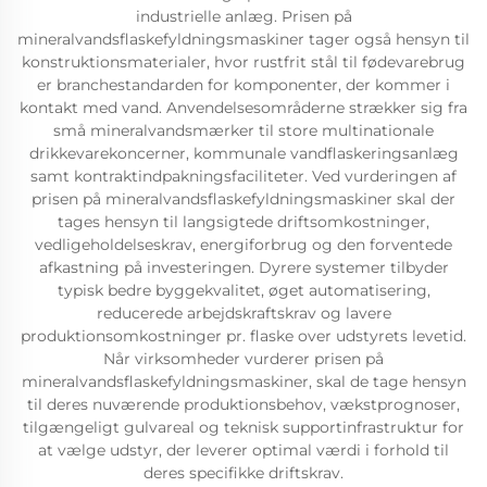
industrielle anlæg. Prisen på
mineralvandsflaskefyldningsmaskiner tager også hensyn til
konstruktionsmaterialer, hvor rustfrit stål til fødevarebrug
er branchestandarden for komponenter, der kommer i
kontakt med vand. Anvendelsesområderne strækker sig fra
små mineralvandsmærker til store multinationale
drikkevarekoncerner, kommunale vandflaskeringsanlæg
samt kontraktindpakningsfaciliteter. Ved vurderingen af
prisen på mineralvandsflaskefyldningsmaskiner skal der
tages hensyn til langsigtede driftsomkostninger,
vedligeholdelseskrav, energiforbrug og den forventede
afkastning på investeringen. Dyrere systemer tilbyder
typisk bedre byggekvalitet, øget automatisering,
reducerede arbejdskraftskrav og lavere
produktionsomkostninger pr. flaske over udstyrets levetid.
Når virksomheder vurderer prisen på
mineralvandsflaskefyldningsmaskiner, skal de tage hensyn
til deres nuværende produktionsbehov, vækstprognoser,
tilgængeligt gulvareal og teknisk supportinfrastruktur for
at vælge udstyr, der leverer optimal værdi i forhold til
deres specifikke driftskrav.