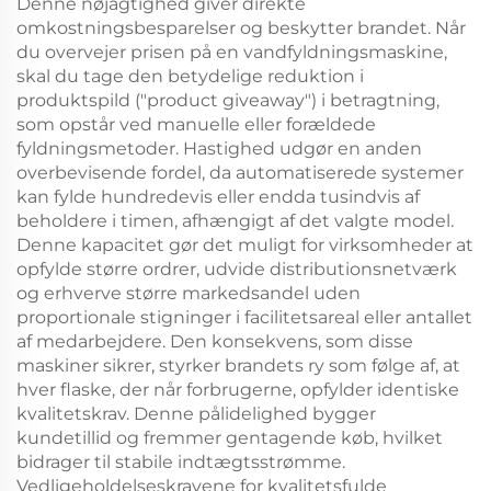
Denne nøjagtighed giver direkte
omkostningsbesparelser og beskytter brandet. Når
du overvejer prisen på en vandfyldningsmaskine,
skal du tage den betydelige reduktion i
produktspild ("product giveaway") i betragtning,
som opstår ved manuelle eller forældede
fyldningsmetoder. Hastighed udgør en anden
overbevisende fordel, da automatiserede systemer
kan fylde hundredevis eller endda tusindvis af
beholdere i timen, afhængigt af det valgte model.
Denne kapacitet gør det muligt for virksomheder at
opfylde større ordrer, udvide distributionsnetværk
og erhverve større markedsandel uden
proportionale stigninger i facilitetsareal eller antallet
af medarbejdere. Den konsekvens, som disse
maskiner sikrer, styrker brandets ry som følge af, at
hver flaske, der når forbrugerne, opfylder identiske
kvalitetskrav. Denne pålidelighed bygger
kundetillid og fremmer gentagende køb, hvilket
bidrager til stabile indtægtsstrømme.
Vedligeholdelseskravene for kvalitetsfulde