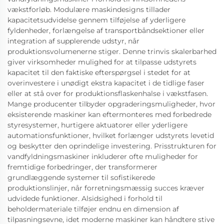
vækstforløb. Modulære maskindesigns tillader
kapacitetsudvidelse gennem tilføjelse af yderligere
fyldenheder, forlængelse af transportbåndsektioner eller
integration af supplerende udstyr, når
produktionsvolumenerne stiger. Denne trinvis skalerbarhed
giver virksomheder mulighed for at tilpasse udstyrets
kapacitet til den faktiske efterspørgsel i stedet for at
overinvestere i unødigt ekstra kapacitet i de tidlige faser
eller at stå over for produktionsflaskenhalse i vækstfasen.
Mange producenter tilbyder opgraderingsmuligheder, hvor
eksisterende maskiner kan eftermonteres med forbedrede
styresystemer, hurtigere aktuatorer eller yderligere
automationsfunktioner, hvilket forlænger udstyrets levetid
og beskytter den oprindelige investering. Prisstrukturen for
vandfyldningsmaskiner inkluderer ofte muligheder for
fremtidige forbedringer, der transformerer
grundlæggende systemer til sofistikerede
produktionslinjer, når forretningsmæssig succes kræver
udvidede funktioner. Alsidsighed i forhold til
beholdermateriale tilføjer endnu en dimension af
tilpasningsevne, idet moderne maskiner kan håndtere stive