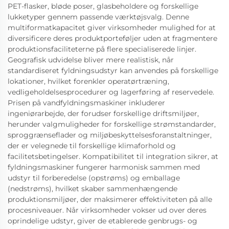
PET-flasker, bløde poser, glasbeholdere og forskellige
lukketyper gennem passende værktøjsvalg. Denne
multiformatkapacitet giver virksomheder mulighed for at
diversificere deres produktporteføljer uden at fragmentere
produktionsfaciliteterne på flere specialiserede linjer.
Geografisk udvidelse bliver mere realistisk, når
standardiseret fyldningsudstyr kan anvendes på forskellige
lokationer, hvilket forenkler operatørtræning,
vedligeholdelsesprocedurer og lagerføring af reservedele.
Prisen på vandfyldningsmaskiner inkluderer
ingeniørarbejde, der forudser forskellige driftsmiljøer,
herunder valgmuligheder for forskellige strømstandarder,
sproggrænseflader og miljøbeskyttelsesforanstaltninger,
der er velegnede til forskellige klimaforhold og
facilitetsbetingelser. Kompatibilitet til integration sikrer, at
fyldningsmaskiner fungerer harmonisk sammen med
udstyr til forberedelse (opstrøms) og emballage
(nedstrøms), hvilket skaber sammenhængende
produktionsmiljøer, der maksimerer effektiviteten på alle
procesniveauer. Når virksomheder vokser ud over deres
oprindelige udstyr, giver de etablerede genbrugs- og