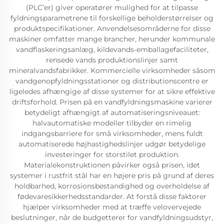
(PLC’er) giver operatører mulighed for at tilpasse
fyldningsparametrene til forskellige beholderstørrelser og
produktspecifikationer. Anvendelsesområderne for disse
maskiner omfatter mange brancher, herunder kommunale
vandflaskeringsanlæg, kildevands-emballagefaciliteter,
rensede vands produktionslinjer samt
mineralvandsfabrikker. Kommercielle virksomheder såsom
vandgenopfyldningsstationer og distributionscentre er
ligeledes afhængige af disse systemer for at sikre effektive
driftsforhold. Prisen på en vandfyldningsmaskine varierer
betydeligt afhængigt af automatiseringsniveauet:
halvautomatiske modeller tilbyder en rimelig
indgangsbarriere for små virksomheder, mens fuldt
automatiserede højhastighedslinjer udgør betydelige
investeringer for storstilet produktion.
Materialekonstruktionen påvirker også prisen, idet
systemer i rustfrit stål har en højere pris på grund af deres
holdbarhed, korrosionsbestandighed og overholdelse af
fødevaresikkerhedsstandarder. At forstå disse faktorer
hjælper virksomheder med at træffe velovervejede
beslutninger, når de budgetterer for vandfyldningsudstyr,