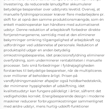
investering, da reducerede lønudgifter akkumulerer
betydelige besparelser over udstyrets levetid. Overvej, at
manuelle fyldningsprocesser kræver flere medarbejdere pr.
skift for at opnå den samme produktionsmængde, som én
enkelt maskinoperatør kan håndtere med automatiseret
udstyr. Denne reduktion af arbejdskraft forbedrer direkte
fortjenstmargenerne, samtidig med at den eliminerer
bekymringer omkring tilgængelighed af arbejdskraft og
udfordringer ved uddannelse af personale. Reduktion af
produktspild udgør en anden betydelig
omkostningsbesparelse, idet præcisionsfyldning eliminerer
overfyldning, som underminerer rentabiliteten i manuelle
processer. Selv små forbedringer i fyldnøjagtigheden
forstærkes til betydelige besparelser, når de multipliceres
over millioner af beholdere årligt. Prisen på
vandfyldningsmaskiner afspejler også holdbarhedsteknik,
der minimerer hyppigheden af udskiftning, idet
kvalitetsudstyr kan fungere pålideligt i årtier, såfremt det
vedligeholdes korrekt. Energibesparende design i moderne
maskiner reducerer forbrugsomkostninger sammenlignet
med ældre udstyr, mens hurtig-udskift-funktioner