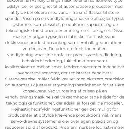
sektorer. En vandfyldningsmaskine er en sofistikeret type
udstyr, der er designet til at automatisere processen med
at fylde beholdere med vand – fra små flasker til store
spande. Prisen på en vandfyldningsmaskine afspejler typisk
systemets kompleksitet, produktionskapacitet og de
teknologiske funktioner, der er integreret i designet. Disse
maskiner udgør rygsøjlen i fabrikker for flaskevand,
drikkevandsproduktionsanlæg samt emballageoperationer
verden over. De primære funktioner af en
vandfyldningsmaskine omfatter præcis væskeudledning,
beholderhåndtering, lukkefunktioner samt
kvalitetskontrolmekanismer. Moderne systemer indeholder
avancerede sensorer, der registrerer beholders
tilstedeværelse, måler fyldniveauet med ekstrem præcision
og automatisk justerer strømningshastigheden for at sikre
konsekvens. Ved vurdering af prisen på en
vandfyldningsmaskine skal virksomheder tage højde for de
teknologiske funktioner, der adskiller forskellige modeller.
Højhastighedsfyldningsfunktioner gør det muligt for
producenter at opfylde krævende produktionsmål, mens
servo-drevne systemer sikrer overlegen præcision og
reducerer spild af produkt. Programmerbare logikstyringer