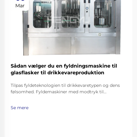
Mar
Sådan vælger du en fyldningsmaskine til
glasflasker til drikkevareproduktion
Tilpas fyldeteknologien til drikkevaretypen og dens
følsomhed. Fyldemaskiner med modtryk til
kulsyreholdige drikkevarer og øl. Kulsyreholdige
drikkevarer som sodavand, mousserende vand og øl
Se mere
kræver omhyggelige fyldemetoder for at bevare
deres brus, samtidig med at man undgår uønsket
skumning…