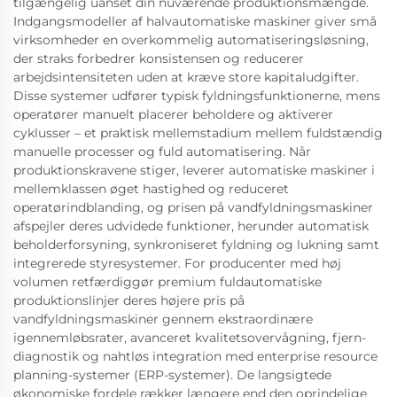
tilgængelig uanset din nuværende produktionsmængde.
Indgangsmodeller af halvautomatiske maskiner giver små
virksomheder en overkommelig automatiseringsløsning,
der straks forbedrer konsistensen og reducerer
arbejdsintensiteten uden at kræve store kapitaludgifter.
Disse systemer udfører typisk fyldningsfunktionerne, mens
operatører manuelt placerer beholdere og aktiverer
cyklusser – et praktisk mellemstadium mellem fuldstændig
manuelle processer og fuld automatisering. Når
produktionskravene stiger, leverer automatiske maskiner i
mellemklassen øget hastighed og reduceret
operatørindblanding, og prisen på vandfyldningsmaskiner
afspejler deres udvidede funktioner, herunder automatisk
beholderforsyning, synkroniseret fyldning og lukning samt
integrerede styresystemer. For producenter med høj
volumen retfærdiggør premium fuldautomatiske
produktionslinjer deres højere pris på
vandfyldningsmaskiner gennem ekstraordinære
igennemløbsrater, avanceret kvalitetsovervågning, fjern-
diagnostik og nahtløs integration med enterprise resource
planning-systemer (ERP-systemer). De langsigtede
økonomiske fordele rækker længere end den oprindelige