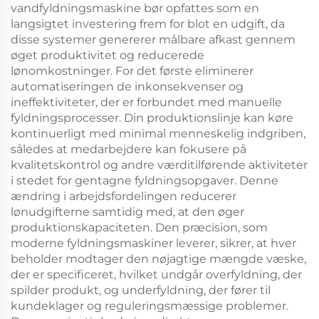
vandfyldningsmaskine bør opfattes som en
langsigtet investering frem for blot en udgift, da
disse systemer genererer målbare afkast gennem
øget produktivitet og reducerede
lønomkostninger. For det første eliminerer
automatiseringen de inkonsekvenser og
ineffektiviteter, der er forbundet med manuelle
fyldningsprocesser. Din produktionslinje kan køre
kontinuerligt med minimal menneskelig indgriben,
således at medarbejdere kan fokusere på
kvalitetskontrol og andre værditilførende aktiviteter
i stedet for gentagne fyldningsopgaver. Denne
ændring i arbejdsfordelingen reducerer
lønudgifterne samtidig med, at den øger
produktionskapaciteten. Den præcision, som
moderne fyldningsmaskiner leverer, sikrer, at hver
beholder modtager den nøjagtige mængde væske,
der er specificeret, hvilket undgår overfyldning, der
spilder produkt, og underfyldning, der fører til
kundeklager og reguleringsmæssige problemer.