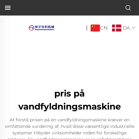
CN
|
DA
pris på
vandfyldningsmaskine
At forstå prisen på en vandfyldningsmaskine kræver en
omfattende vurdering af, hvad disse væsentlige industrielle
systemer tilbyder virksomheder inden for forskellige