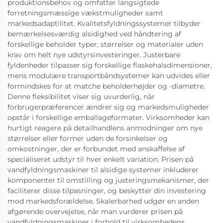
produktionsbehov og omfatter langsigtede
forretningsmæssige vækstmuligheder samt
markedsadaptilitet. Kvalitetsfyldningssystemer tilbyder
bemærkelsesværdig alsidighed ved håndtering af
forskellige beholder typer, størrelser og materialer uden
krav om helt nye udstyrsinvesteringer. Justerbare
fyldenheder tilpasser sig forskellige flaskehalsdimensioner,
mens modulære transportbåndsystemer kan udvides eller
formindskes for at matche beholderhøjder og -diametre.
Denne fleksibilitet viser sig uvurderlig, når
forbrugerpræferencer ændrer sig og markedsmuligheder
opstår i forskellige emballageformater. Virksomheder kan
hurtigt reagere på detailhandlens anmodninger om nye
størrelser eller former uden de forsinkelser og
omkostninger, der er forbundet med anskaffelse af
specialiseret udstyr til hver enkelt variation. Prisen på
vandfyldningsmaskiner til alsidige systemer inkluderer
komponenter til omstilling og justeringsmekanismer, der
faciliterer disse tilpasninger, og beskytter din investering
mod markedsforældelse. Skalerbarhed udgør en anden
afgørende overvejelse, når man vurderer prisen på
vandfyldningsmaskiner i forhold til virksomhedens