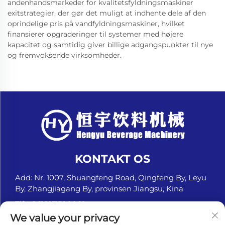
andenhandsmarkeder for kvalitetsfyldningsmaskiner
exitstrategier, der gør det muligt at indhente dele af den
oprindelige pris på vandfyldningsmaskiner, hvilket
finansierer opgraderinger til systemer med højere
kapacitet og samtidig giver billige adgangspunkter til nye
og fremvoksende virksomheder.
KONTAKT OS
Add: Nr. 1007, Shuangfeng Road, Qingfeng By, Leyu
By, Zhangjiagang By, provinsen Jiangsu, Kina
Tlf.:
+8618151580069
We value your privacy
E-mail:
[email protected]