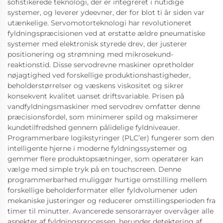
sofistikerede teknologi, der er integreret i nutidige
systemer, og leverer ydeevner, der for blot ti år siden var
utænkelige. Servomotorteknologi har revolutioneret
fyldningspræcisionen ved at erstatte ældre pneumatiske
systemer med elektronisk styrede drev, der justerer
positionering og strømning med mikrosekund-
reaktionstid. Disse servodrevne maskiner opretholder
nøjagtighed ved forskellige produktionshastigheder,
beholderstørrelser og væskens viskositet og sikrer
konsekvent kvalitet uanset driftsvariable. Prisen på
vandfyldningsmaskiner med servodrev omfatter denne
præcisionsfordel, som minimerer spild og maksimerer
kundetilfredshed gennem pålidelige fyldniveauer.
Programmerbare logikstyringer (PLC’er) fungerer som den
intelligente hjerne i moderne fyldningssystemer og
gemmer flere produktopsætninger, som operatører kan
vælge med simple tryk på en touchscreen. Denne
programmerbarhed muliggør hurtige omstilling mellem
forskellige beholderformater eller fyldvolumener uden
mekaniske justeringer og reducerer omstillingsperioden fra
timer til minutter. Avancerede sensorarrayer overvåger alle
aspekter af fyldningsprocessen, herunder detektering af