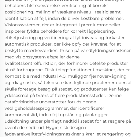
beholders tilstedeværelse, verificering af korrekt
positionering, måling af væskens niveau i realtid samt
identifikation af fejl, inden de bliver kostbare problemer.
Visionssystemer, der er integreret i premiummodeller,
inspicerer fyldte beholdere for korrekt lågplacering,
etiketjustering og verificering af fyldniveau og forkaster
automatisk produkter, der ikke opfylder kravene, for at
beskytte mærkeværdien. Prisen på vandfyldningsmaskiner
med visionssystem afspejler denne
kvalitetskontrolfunktion, der forhindrer defekte produkter i
at nå forbrugerne. Tilslutningsfunktioner i maskiner, der er
kompatible med Industri 4.0, muliggør fjernovervågning
og -diagnostik, så teknikere kan fejlfinde problemer uden at
skulle foretage besøg på stedet, og producenter kan følge
ydelsesmål på tværs af flere produktionssteder. Denne
dataforbindelse understøtter forudsigende
vedligeholdelsesprogrammer, der identificerer
komponentslid, inden fejl opstår, og planlægger
udskiftning under planlagt nedtid i stedet for at reagere på
uventede nedbrud. Hygiejnisk design i
fødevarekvalitetsfyldningsmaskiner sikrer let rengøring og