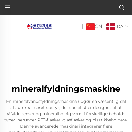
CN
|
DA
mineralfyldningsmaskine
En mineralvandsfyldningsmaskine udgør en væsentlig del
af automatiseret udstyr, der specifikt er designet til at
påfylde renset og mineralholdig vand i forskellige beholder
typer, herunder PET-flasker, glasflasker og plastikbeholdere.
Denne avancerede maskineri integrerer flere