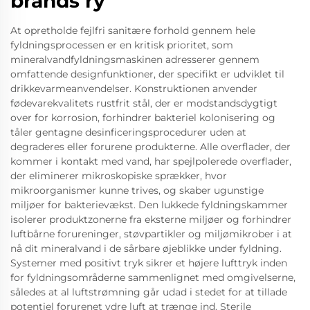
brands ry
At opretholde fejlfri sanitære forhold gennem hele
fyldningsprocessen er en kritisk prioritet, som
mineralvandfyldningsmaskinen adresserer gennem
omfattende designfunktioner, der specifikt er udviklet til
drikkevarmeanvendelser. Konstruktionen anvender
fødevarekvalitets rustfrit stål, der er modstandsdygtigt
over for korrosion, forhindrer bakteriel kolonisering og
tåler gentagne desinficeringsprocedurer uden at
degraderes eller forurene produkterne. Alle overflader, der
kommer i kontakt med vand, har spejlpolerede overflader,
der eliminerer mikroskopiske sprækker, hvor
mikroorganismer kunne trives, og skaber ugunstige
miljøer for bakterievækst. Den lukkede fyldningskammer
isolerer produktzonerne fra eksterne miljøer og forhindrer
luftbårne forureninger, støvpartikler og miljømikrober i at
nå dit mineralvand i de sårbare øjeblikke under fyldning.
Systemer med positivt tryk sikrer et højere lufttryk inden
for fyldningsområderne sammenlignet med omgivelserne,
således at al luftstrømning går udad i stedet for at tillade
potentiel forurenet ydre luft at trænge ind. Sterile