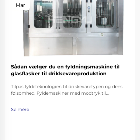
Mar
Sådan vælger du en fyldningsmaskine til
glasflasker til drikkevareproduktion
Tilpas fyldeteknologien til drikkevaretypen og dens
følsomhed. Fyldemaskiner med modtryk til
kulsyreholdige drikkevarer og øl. Kulsyreholdige
drikkevarer som sodavand, mousserende vand og øl
Se mere
kræver omhyggelige fyldemetoder for at bevare
deres brus, samtidig med at man undgår uønsket
skumning…