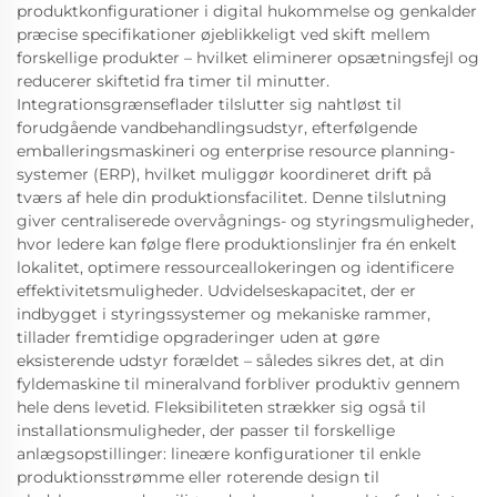
produktkonfigurationer i digital hukommelse og genkalder
præcise specifikationer øjeblikkeligt ved skift mellem
forskellige produkter – hvilket eliminerer opsætningsfejl og
reducerer skiftetid fra timer til minutter.
Integrationsgrænseflader tilslutter sig nahtløst til
forudgående vandbehandlingsudstyr, efterfølgende
emballeringsmaskineri og enterprise resource planning-
systemer (ERP), hvilket muliggør koordineret drift på
tværs af hele din produktionsfacilitet. Denne tilslutning
giver centraliserede overvågnings- og styringsmuligheder,
hvor ledere kan følge flere produktionslinjer fra én enkelt
lokalitet, optimere ressourceallokeringen og identificere
effektivitetsmuligheder. Udvidelseskapacitet, der er
indbygget i styringssystemer og mekaniske rammer,
tillader fremtidige opgraderinger uden at gøre
eksisterende udstyr forældet – således sikres det, at din
fyldemaskine til mineralvand forbliver produktiv gennem
hele dens levetid. Fleksibiliteten strækker sig også til
installationsmuligheder, der passer til forskellige
anlægsopstillinger: lineære konfigurationer til enkle
produktionsstrømme eller roterende design til