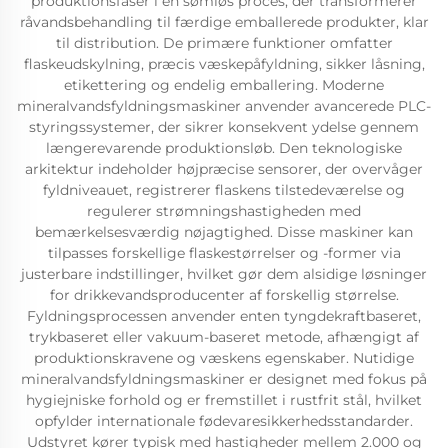
produktionsfaser i én sømløs proces, der transformerer
råvandsbehandling til færdige emballerede produkter, klar
til distribution. De primære funktioner omfatter
flaskeudskylning, præcis væskepåfyldning, sikker låsning,
etikettering og endelig emballering. Moderne
mineralvandsfyldningsmaskiner anvender avancerede PLC-
styringssystemer, der sikrer konsekvent ydelse gennem
længerevarende produktionsløb. Den teknologiske
arkitektur indeholder højpræcise sensorer, der overvåger
fyldniveauet, registrerer flaskens tilstedeværelse og
regulerer strømningshastigheden med
bemærkelsesværdig nøjagtighed. Disse maskiner kan
tilpasses forskellige flaskestørrelser og -former via
justerbare indstillinger, hvilket gør dem alsidige løsninger
for drikkevandsproducenter af forskellig størrelse.
Fyldningsprocessen anvender enten tyngdekraftbaseret,
trykbaseret eller vakuum-baseret metode, afhængigt af
produktionskravene og væskens egenskaber. Nutidige
mineralvandsfyldningsmaskiner er designet med fokus på
hygiejniske forhold og er fremstillet i rustfrit stål, hvilket
opfylder internationale fødevaresikkerhedsstandarder.
Udstyret kører typisk med hastigheder mellem 2.000 og