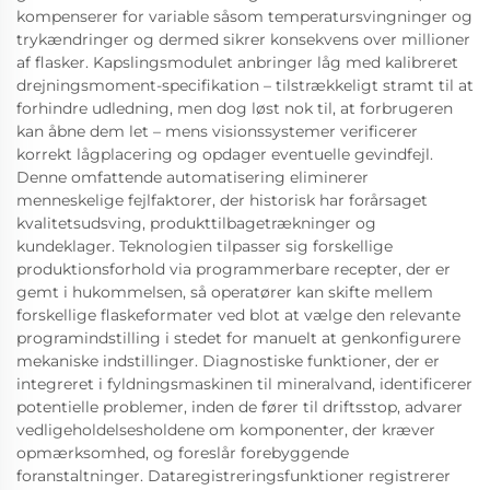
kompenserer for variable såsom temperatursvingninger og
trykændringer og dermed sikrer konsekvens over millioner
af flasker. Kapslingsmodulet anbringer låg med kalibreret
drejningsmoment-specifikation – tilstrækkeligt stramt til at
forhindre udledning, men dog løst nok til, at forbrugeren
kan åbne dem let – mens visionssystemer verificerer
korrekt lågplacering og opdager eventuelle gevindfejl.
Denne omfattende automatisering eliminerer
menneskelige fejlfaktorer, der historisk har forårsaget
kvalitetsudsving, produkttilbagetrækninger og
kundeklager. Teknologien tilpasser sig forskellige
produktionsforhold via programmerbare recepter, der er
gemt i hukommelsen, så operatører kan skifte mellem
forskellige flaskeformater ved blot at vælge den relevante
programindstilling i stedet for manuelt at genkonfigurere
mekaniske indstillinger. Diagnostiske funktioner, der er
integreret i fyldningsmaskinen til mineralvand, identificerer
potentielle problemer, inden de fører til driftsstop, advarer
vedligeholdelsesholdene om komponenter, der kræver
opmærksomhed, og foreslår forebyggende
foranstaltninger. Dataregistreringsfunktioner registrerer