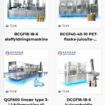
BCGF18-18-6
RCGF40-40-10 PET-
ølaffyldningsmaskine
flaske-juice/te-
affyldningsmaskine til
varm påfyldning
QGF600 lineær type 3-
DCGF18-18-6
i-1 fyllemaskine til
kulsyreholdig