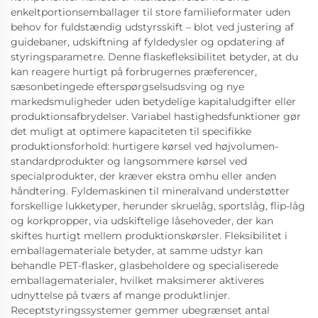
enkeltportionsemballager til store familieformater uden
behov for fuldstændig udstyrsskift – blot ved justering af
guidebaner, udskiftning af fyldedysler og opdatering af
styringsparametre. Denne flaskefleksibilitet betyder, at du
kan reagere hurtigt på forbrugernes præferencer,
sæsonbetingede efterspørgselsudsving og nye
markedsmuligheder uden betydelige kapitaludgifter eller
produktionsafbrydelser. Variabel hastighedsfunktioner gør
det muligt at optimere kapaciteten til specifikke
produktionsforhold: hurtigere kørsel ved højvolumen-
standardprodukter og langsommere kørsel ved
specialprodukter, der kræver ekstra omhu eller anden
håndtering. Fyldemaskinen til mineralvand understøtter
forskellige lukketyper, herunder skruelåg, sportslåg, flip-låg
og korkpropper, via udskiftelige låsehoveder, der kan
skiftes hurtigt mellem produktionskørsler. Fleksibilitet i
emballagemateriale betyder, at samme udstyr kan
behandle PET-flasker, glasbeholdere og specialiserede
emballagematerialer, hvilket maksimerer aktiveres
udnyttelse på tværs af mange produktlinjer.
Receptstyringssystemer gemmer ubegrænset antal