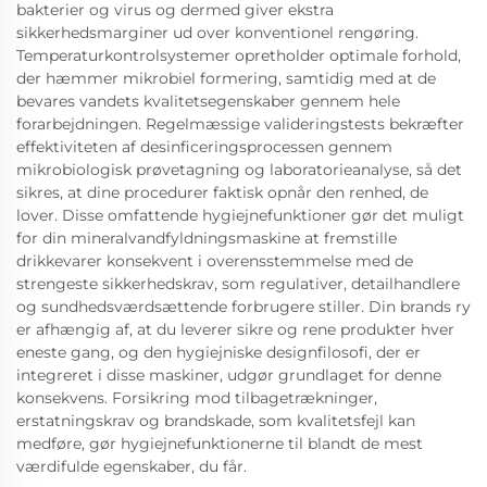
bakterier og virus og dermed giver ekstra
sikkerhedsmarginer ud over konventionel rengøring.
Temperaturkontrolsystemer opretholder optimale forhold,
der hæmmer mikrobiel formering, samtidig med at de
bevares vandets kvalitetsegenskaber gennem hele
forarbejdningen. Regelmæssige valideringstests bekræfter
effektiviteten af desinficeringsprocessen gennem
mikrobiologisk prøvetagning og laboratorieanalyse, så det
sikres, at dine procedurer faktisk opnår den renhed, de
lover. Disse omfattende hygiejnefunktioner gør det muligt
for din mineralvandfyldningsmaskine at fremstille
drikkevarer konsekvent i overensstemmelse med de
strengeste sikkerhedskrav, som regulativer, detailhandlere
og sundhedsværdsættende forbrugere stiller. Din brands ry
er afhængig af, at du leverer sikre og rene produkter hver
eneste gang, og den hygiejniske designfilosofi, der er
integreret i disse maskiner, udgør grundlaget for denne
konsekvens. Forsikring mod tilbagetrækninger,
erstatningskrav og brandskade, som kvalitetsfejl kan
medføre, gør hygiejnefunktionerne til blandt de mest
værdifulde egenskaber, du får.