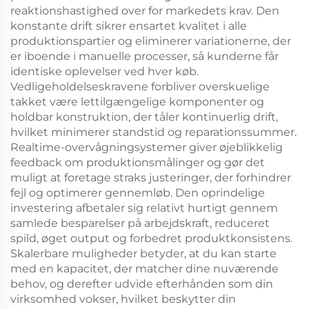
reaktionshastighed over for markedets krav. Den
konstante drift sikrer ensartet kvalitet i alle
produktionspartier og eliminerer variationerne, der
er iboende i manuelle processer, så kunderne får
identiske oplevelser ved hver køb.
Vedligeholdelseskravene forbliver overskuelige
takket være lettilgængelige komponenter og
holdbar konstruktion, der tåler kontinuerlig drift,
hvilket minimerer standstid og reparationssummer.
Realtime-overvågningsystemer giver øjeblikkelig
feedback om produktionsmålinger og gør det
muligt at foretage straks justeringer, der forhindrer
fejl og optimerer gennemløb. Den oprindelige
investering afbetaler sig relativt hurtigt gennem
samlede besparelser på arbejdskraft, reduceret
spild, øget output og forbedret produktkonsistens.
Skalerbare muligheder betyder, at du kan starte
med en kapacitet, der matcher dine nuværende
behov, og derefter udvide efterhånden som din
virksomhed vokser, hvilket beskytter din