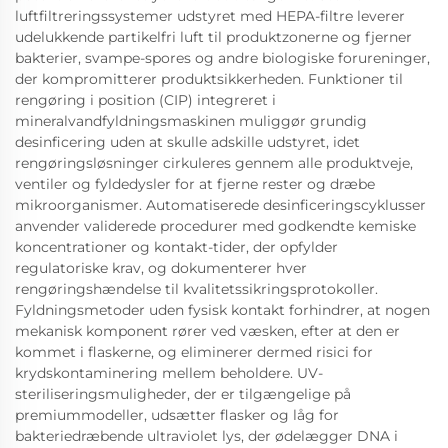
luftfiltreringssystemer udstyret med HEPA-filtre leverer
udelukkende partikelfri luft til produktzonerne og fjerner
bakterier, svampe-spores og andre biologiske forureninger,
der kompromitterer produktsikkerheden. Funktioner til
rengøring i position (CIP) integreret i
mineralvandfyldningsmaskinen muliggør grundig
desinficering uden at skulle adskille udstyret, idet
rengøringsløsninger cirkuleres gennem alle produktveje,
ventiler og fyldedysler for at fjerne rester og dræbe
mikroorganismer. Automatiserede desinficeringscyklusser
anvender validerede procedurer med godkendte kemiske
koncentrationer og kontakt-tider, der opfylder
regulatoriske krav, og dokumenterer hver
rengøringshændelse til kvalitetssikringsprotokoller.
Fyldningsmetoder uden fysisk kontakt forhindrer, at nogen
mekanisk komponent rører ved væsken, efter at den er
kommet i flaskerne, og eliminerer dermed risici for
krydskontaminering mellem beholdere. UV-
steriliseringsmuligheder, der er tilgængelige på
premiummodeller, udsætter flasker og låg for
bakteriedræbende ultraviolet lys, der ødelægger DNA i