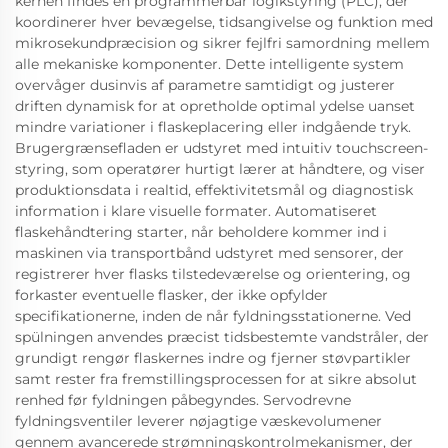
kernen findes en programmerbar logikstyring (PLC), der
koordinerer hver bevægelse, tidsangivelse og funktion med
mikrosekundpræcision og sikrer fejlfri samordning mellem
alle mekaniske komponenter. Dette intelligente system
overvåger dusinvis af parametre samtidigt og justerer
driften dynamisk for at opretholde optimal ydelse uanset
mindre variationer i flaskeplacering eller indgående tryk.
Brugergrænsefladen er udstyret med intuitiv touchscreen-
styring, som operatører hurtigt lærer at håndtere, og viser
produktionsdata i realtid, effektivitetsmål og diagnostisk
information i klare visuelle formater. Automatiseret
flaskehåndtering starter, når beholdere kommer ind i
maskinen via transportbånd udstyret med sensorer, der
registrerer hver flasks tilstedeværelse og orientering, og
forkaster eventuelle flasker, der ikke opfylder
specifikationerne, inden de når fyldningsstationerne. Ved
spülningen anvendes præcist tidsbestemte vandstråler, der
grundigt rengør flaskernes indre og fjerner støvpartikler
samt rester fra fremstillingsprocessen for at sikre absolut
renhed før fyldningen påbegyndes. Servodrevne
fyldningsventiler leverer nøjagtige væskevolumener
gennem avancerede strømningskontrolmekanismer, der