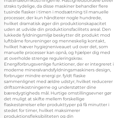
materialeomkostningerne. Hastighedsfordele bliver
straks tydelige, da disse maskiner behandler flere
tusinde flasker i timen i modsætning til manuelle
processer, der kun håndterer nogle hundrede,
hvilket dramatisk øger din produktionskapacitet
uden at udvide din produktionsfacilitets areal. Den
lukkede fyldningsmiljø beskytter dit produkt mod
luftbårne forureninger og menneskelig kontakt,
hvilket hæver hygiejneniveauet ud over det, som
manuelle processer kan opnå, og hjælper dig med
at overholde strenge reguleringskrav.
Energiforbrugsvenlige funktioner, der er integreret i
moderne mineralvandsfyldningsmaskiners design,
forbruger mindre energi pr. fyldt flaske
sammenlignet med ældre udstyr, hvilket reducerer
driftsomkostningerne og understøtter dine
bæredygtigheds mål. Hurtige omstillingsevner gør
det muligt at skifte mellem forskellige
flaskestørrelser eller produkttyper på få minutter i
stedet for timer, hvilket maksimerer
produktionsfleksibiliteten og din