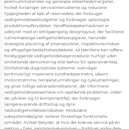
premiummaterialer og generøse sikkerhedsmargener,
hvilket forlænger serviceintervallerne og reducerer
hyppigheden af køb af reservedele, der forbruger
vedligeholdelsesbudgetter og forårsager uplanlagte
produktionsafbrydelser. Vandflaskepakemaskinen er
udstyret med en lettilgængelig designlayout, der faciliterer
rutinemæssige vedligeholdelsesopgaver, herunder
strategisk placering af smørepunkter, inspektionsvinduer
og aftagelige beskyttelsesdæksler, så teknikere kan udføre
forebyggende vedligeholdelsesprocedurer hurtigt uden
omfattende demontering eller behov for specialværktøj.
Omfattende diagnostiske systemer overvåger
kontinuerligt maskinens sundhedsparmetre, såsom
motorstrømme, temperaturmålinger og cyklustællinger,
og giver tidlige advarselsindikatorer, der informerer
vedligeholdelsesteamene om opstående problemer, inden
de udvikler sig til komponentfejl, der forårsager
længerevarende driftsstop og dyre
nødvedligeholdelsesindsatser. Modulære
subsystemdesigner isolerer forskellige funktionelle
områder, hvilket betyder, at hvis der kræves service på én
sektion – f.eks. seglingsmekanismen – forbliver andre dele