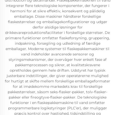
distribution og detailhandel. Flaskepakkemaskinen til vand
integrerer flere teknologiske komponenter, der fungerer i
harmoni for at sikre effektiv, konsekvent og pålidelig
emballage. Disse maskiner håndterer forskellige
flaskestørrelser og emballagekonfigurationer og udgør
derfor alsidige løsninger for
drikkevareproduktionsfaciliteter i forskellige størrelser. De
primære funktioner omfatter flaskeforsyning, gruppering,
indpakning, forsegling og udledning af færdige
emballager. Moderne systemer til flaskepakkemaskiner til
vand indeholder avancerede sensorer og
styringsmekanismer, der overvåger hver enkelt fase af
pakkemprocessen og sikrer, at kvalitetskravene
opretholdes gennem hele driften. Udstyret har typisk
justerbare indstillinger, der giver operatørerne mulighed
for hurtigt at skifte mellem forskellige emballageformater
for at imødekomme markedets krav til forskellige
pakkestørrelser, såsom seks-flasker-pakker, tolv-flasker-
pakker eller fireogtyve-flasker-pakker. De teknologiske
funktioner i en flaskepakkemaskine til vand omfatter
programmerbare logikstyringer (PLC’er), der muliggør
præcis kontrol over hastighed, tidsindstilling og