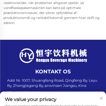
reaktionstider, når problemer alligevel opstår, så
vandflaskepakemaskinen kan køre på optimale
præstationsniveauer, der sikrer opfyldelse af
produktionsmål og rentabilitetsmål gennem hver skift og
sæson.
KONTAKT OS
Add: Nr. 1007, Shuangfeng Road, Qingfeng By, Leyu
By, Zhangjiagang By, provinsen Jiangsu, Kina
Tlf.:
+8618151580069
We value your privacy
E-mail:
[email protected]