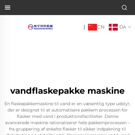
CN
|
DA
vandflaskepakke maskine
En flaskepakkemaskine til vand er en væsentlig type udstyr,
der er designet til at automatisere pakkem processen for
flasker med vand i produktionsfaciliteter. Denne
avancerede maskine rationaliserer hele pakkemprocessen –
fra gruppering af enkelte flasker til sikker indpakning til