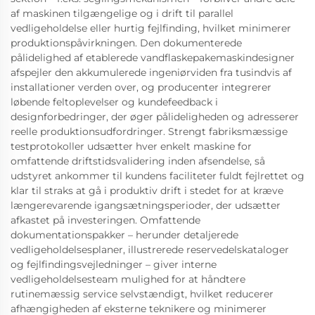
af maskinen tilgængelige og i drift til parallel
vedligeholdelse eller hurtig fejlfinding, hvilket minimerer
produktionspåvirkningen. Den dokumenterede
pålidelighed af etablerede vandflaskepakemaskindesigner
afspejler den akkumulerede ingeniørviden fra tusindvis af
installationer verden over, og producenter integrerer
løbende feltoplevelser og kundefeedback i
designforbedringer, der øger pålideligheden og adresserer
reelle produktionsudfordringer. Strengt fabriksmæssige
testprotokoller udsætter hver enkelt maskine for
omfattende driftstidsvalidering inden afsendelse, så
udstyret ankommer til kundens faciliteter fuldt fejlrettet og
klar til straks at gå i produktiv drift i stedet for at kræve
længerevarende igangsætningsperioder, der udsætter
afkastet på investeringen. Omfattende
dokumentationspakker – herunder detaljerede
vedligeholdelsesplaner, illustrerede reservedelskataloger
og fejlfindingsvejledninger – giver interne
vedligeholdelsesteam mulighed for at håndtere
rutinemæssig service selvstændigt, hvilket reducerer
afhængigheden af eksterne teknikere og minimerer