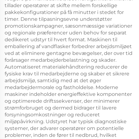
tillader operatører at skifte mellem forskellige
pakkekonfigurationer på få minutter i stedet for
timer. Denne tilpasningsevne understøtter
promotionskampagner, sæsonmæssige variationer
og regionale præferencer uden behov for separat
dedikeret udstyr til hvert format. Maskinen til
emballering af vandflasker forbedrer arbejdsmiljøet
ved at eliminere gentagne bevægelser, der over tid
forårsager medarbejderbelastning og skader.
Automatiseret materialehåndtering reducerer de
fysiske krav til medarbejderne og skaber et sikrere
arbejdsmiljø, samtidig med at det øger
medarbejdermorale og fastholdelse. Moderne
maskiner indeholder energieffektive komponenter
og optimerede driftssekvenser, der minimerer
strømforbruget og dermed bidrager til lavere
forsyningsomkostninger og reduceret
miljøpåvirkning. Udstyret har typisk diagnostiske
systemer, der advarer operatører om potentielle
problemer, inden de fører til nedbrud, hvilket