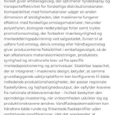
hvilket giver emballagevalg, der optimerer hyldedisplay og
transporteffektivitet for forskellige distributionskanaler.
Kompatibilitet med foliematerialer udgør en anden
dimension af alsidigheden, idet maskinerne fungerer
effektivt med forskellige omslagsmaterialer, herunder
polyethylen, biologisk nedbrydelige folier samt trykte
promotionsomslag, der forbedrer mærkesynlighed og
markedsføringspåvirkning ved salgsstedet. Evnen til at
udføre fuld omslag, delvis omslag eller håndtagsomslag
giver producenterne fleksibilitet i emballagevalget, så de
kan afbalancere materialeomkostninger, produktets
synlighed og strukturelle krav ud fra specifik
markedspositionering og prisniveauer. Skalérbar kapacitet,
der er integreret i maskinens design, betyder, at samme
grundlæggende udstyrsplatform kan konfigureres til både
indledende produktionshastigheder, der passer regionale
flaskefyldere, og højhastighedsoutput, der opfylder kravene
fra nationale drikkevaremærker – hvilket beskytter den
oprindelige investering, når virksomheden udvikler sig og
produktionskravene ændres. Vandflaskepakemaskinen kan
håndtere både runde og firkantede flaskeprofiler uden
omfattende modifikationer, idet det anerkendes, at