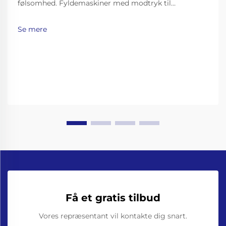
følsomhed. Fyldemaskiner med modtryk til
kulsyreholdige drikkevarer og øl. Kulsyreholdige
drikkevarer som sodavand, mousserende vand og øl
Se mere
kræver omhyggelige fyldemetoder for at bevare
deres brus, samtidig med at man undgår uønsket
skumning…
Få et gratis tilbud
Vores repræsentant vil kontakte dig snart.