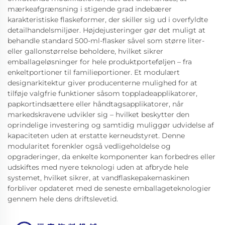
mærkeafgrænsning i stigende grad indebærer
karakteristiske flaskeformer, der skiller sig ud i overfyldte
detailhandelsmiljøer. Højdejusteringer gør det muligt at
behandle standard 500-ml-flasker såvel som større liter-
eller gallonstørrelse beholdere, hvilket sikrer
emballageløsninger for hele produktporteføljen – fra
enkeltportioner til familieportioner. Et modulært
designarkitektur giver producenterne mulighed for at
tilføje valgfrie funktioner såsom toppladeapplikatorer,
papkortindsættere eller håndtagsapplikatorer, når
markedskravene udvikler sig – hvilket beskytter den
oprindelige investering og samtidig muliggør udvidelse af
kapaciteten uden at erstatte kerneudstyret. Denne
modularitet forenkler også vedligeholdelse og
opgraderinger, da enkelte komponenter kan forbedres eller
udskiftes med nyere teknologi uden at afbryde hele
systemet, hvilket sikrer, at vandflaskepakemaskinen
forbliver opdateret med de seneste emballageteknologier
gennem hele dens driftslevetid.