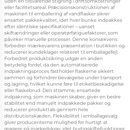
uden en tilsvarende stigning i driftsomkostninger
eller facilitetsareal. Præcisionskonstruktionen af
maskinen til emballering af vandflasker sikrer
ensartet pakkekvalitet, idet hver bunke indpakkes
efter identiske specifikationer – uanset
skiftændringer eller operatørfatiguefaktorer, som
påvirker manuelle processer. Denne konsekvens
forbedrer mærkevarens præsentation i butikken og
reducerer kundeklager relateret til emballagefejl.
Forbedret produktsikring udgør en anden
betydelig fordel, da den automatiserede
indpakningsproces fastholder flaskerne sikkert
sammen og forhindrer bevægelse under transport
og lagring, hvilket kunne føre til etiketbeskadigelse
eller flaskebrud. Den stramme, ensartede
indpakning, som maskinen skaber, giver en bedre
stabilitet end manuelt indpakkede pakker og
reducerer produkttab gennem hele
distributionskæden. Fleksibilitet i emballagevalg
giver producenterne mulighed for hurtigt at
reagere på markedskrav, idet hurtigskiftefunktioner