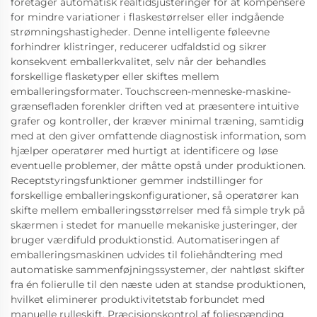
foretager automatisk realtidsjusteringer for at kompensere
for mindre variationer i flaskestørrelser eller indgående
strømningshastigheder. Denne intelligente føleevne
forhindrer klistringer, reducerer udfaldstid og sikrer
konsekvent emballerkvalitet, selv når der behandles
forskellige flasketyper eller skiftes mellem
emballeringsformater. Touchscreen-menneske-maskine-
grænsefladen forenkler driften ved at præsentere intuitive
grafer og kontroller, der kræver minimal træning, samtidig
med at den giver omfattende diagnostisk information, som
hjælper operatører med hurtigt at identificere og løse
eventuelle problemer, der måtte opstå under produktionen.
Receptstyringsfunktioner gemmer indstillinger for
forskellige emballeringskonfigurationer, så operatører kan
skifte mellem emballeringsstørrelser med få simple tryk på
skærmen i stedet for manuelle mekaniske justeringer, der
bruger værdifuld produktionstid. Automatiseringen af
emballeringsmaskinen udvides til foliehåndtering med
automatiske sammenføjningssystemer, der nahtløst skifter
fra én folierulle til den næste uden at standse produktionen,
hvilket eliminerer produktivitetstab forbundet med
manuelle rulleskift. Præcisionskontrol af foliespænding