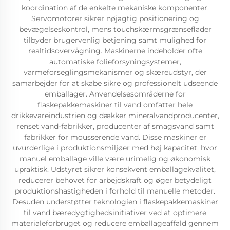
koordination af de enkelte mekaniske komponenter.
Servomotorer sikrer nøjagtig positionering og
bevægelseskontrol, mens touchskærmsgrænseflader
tilbyder brugervenlig betjening samt mulighed for
realtidsovervågning. Maskinerne indeholder ofte
automatiske folieforsyningsystemer,
varmeforseglingsmekanismer og skæreudstyr, der
samarbejder for at skabe sikre og professionelt udseende
emballager. Anvendelsesområderne for
flaskepakkemaskiner til vand omfatter hele
drikkevareindustrien og dækker mineralvandproducenter,
renset vand-fabrikker, producenter af smagsvand samt
fabrikker for mousserende vand. Disse maskiner er
uvurderlige i produktionsmiljøer med høj kapacitet, hvor
manuel emballage ville være urimelig og økonomisk
upraktisk. Udstyret sikrer konsekvent emballagekvalitet,
reducerer behovet for arbejdskraft og øger betydeligt
produktionshastigheden i forhold til manuelle metoder.
Desuden understøtter teknologien i flaskepakkemaskiner
til vand bæredygtighedsinitiativer ved at optimere
materialeforbruget og reducere emballageaffald gennem