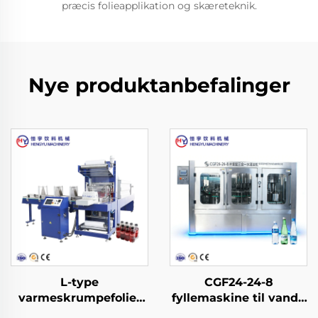
præcis folieapplikation og skæreteknik.
Nye produktanbefalinger
L-type
CGF24-24-8
varmeskrumpefolie-
fyllemaskine til vand i
emballagemaskine
PET-flasker