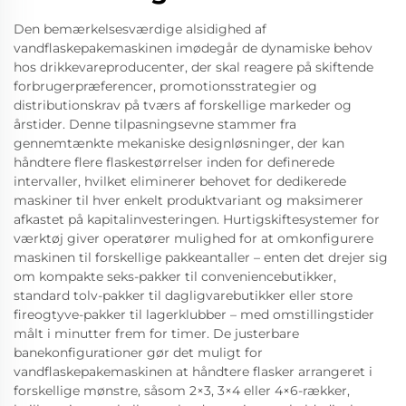
Den bemærkelsesværdige alsidighed af
vandflaskepakemaskinen imødegår de dynamiske behov
hos drikkevareproducenter, der skal reagere på skiftende
forbrugerpræferencer, promotionsstrategier og
distributionskrav på tværs af forskellige markeder og
årstider. Denne tilpasningsevne stammer fra
gennemtænkte mekaniske designløsninger, der kan
håndtere flere flaskestørrelser inden for definerede
intervaller, hvilket eliminerer behovet for dedikerede
maskiner til hver enkelt produktvariant og maksimerer
afkastet på kapitalinvesteringen. Hurtigskiftesystemer for
værktøj giver operatører mulighed for at omkonfigurere
maskinen til forskellige pakkeantaller – enten det drejer sig
om kompakte seks-pakker til conveniencebutikker,
standard tolv-pakker til dagligvarebutikker eller store
fireogtyve-pakker til lagerklubber – med omstillingstider
målt i minutter frem for timer. De justerbare
banekonfigurationer gør det muligt for
vandflaskepakemaskinen at håndtere flasker arrangeret i
forskellige mønstre, såsom 2×3, 3×4 eller 4×6-rækker,