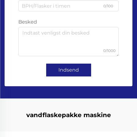
0/100
Besked
0/1000
Indsend
vandflaskepakke maskine