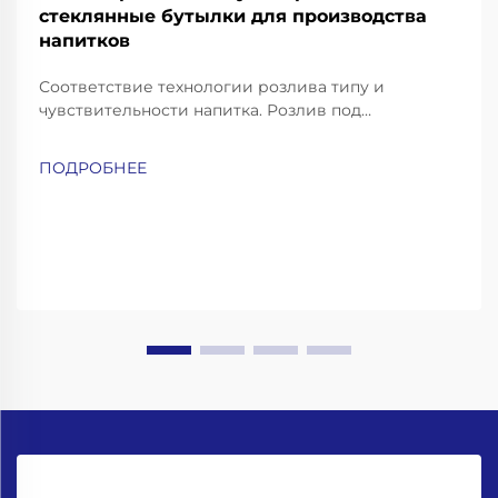
стеклянные бутылки для производства
напитков
Соответствие технологии розлива типу и
чувствительности напитка. Розлив под
противодавлением — для газированных напитков
и пива. Газированные напитки, такие как
ПОДРОБНЕЕ
газированная вода, содовая и пиво, требуют
особо аккуратных методов розлива, чтобы
сохранить их газацию и избежать чрезмерного
пенообразования...