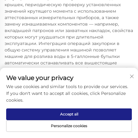
крышек, периодическую проверку установленных
значений крутящего момента с использованием
аттестованных измерительных приборов, а также
замену изнашиваемых компонентов — например,
вкладышей патронов или захватных накладок, свойства
которых могут ухудшаться при длительной
эксплуатации. Интеграция операций закупорки в
общую систему управления машиной позволяет
машине для розлива воды в 5-галлонные бутылки
автоматически останавливать все вышестоящие
операции при возникновении проблем с закупоркой,
предотвращая накопление наполненных, но
We value your privacy
незакупоренных бутылок, требующих ручного
We use cookies and similar tools to provide our services.
вмешательства и потенциально снижающих качество
If you don't want to accept all cookies, click Personalize
продукта из-за продолжительного пребывания в
cookies.
незапечатанном состоянии.
Accept all
Personalize cookies