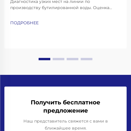
Диагностика узких мест на линии по
производству бутилированной воды. Оценка
разрыва в пропускной способности: скорость
розлива, время переналадки и анализ общей
ПОДРОБНЕЕ
эффективности оборудования (OEE). Чтобы
определить, на каких этапах производство отстаёт
от плановых показателей, следует
проанализировать три ключевых показателя
эффективности. Начните с сравнения...
Получить бесплатное
предложение
Наш представитель свяжется с вами в
ближайшее время.