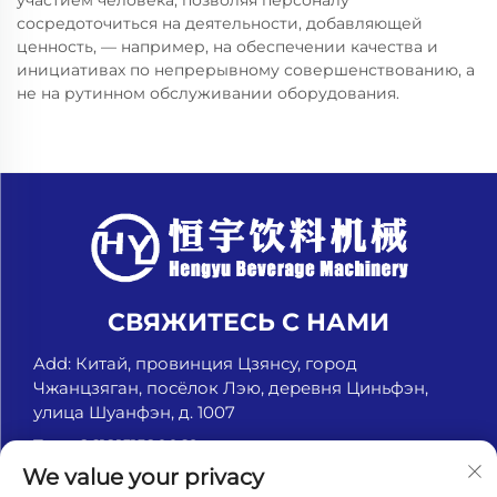
участием человека, позволяя персоналу
сосредоточиться на деятельности, добавляющей
ценность, — например, на обеспечении качества и
инициативах по непрерывному совершенствованию, а
не на рутинном обслуживании оборудования.
СВЯЖИТЕСЬ С НАМИ
Add: Китай, провинция Цзянсу, город
Чжанцзяган, посёлок Лэю, деревня Циньфэн,
улица Шуанфэн, д. 1007
Тел.:
+8618151580069
We value your privacy
Электронная почта:
[email protected]