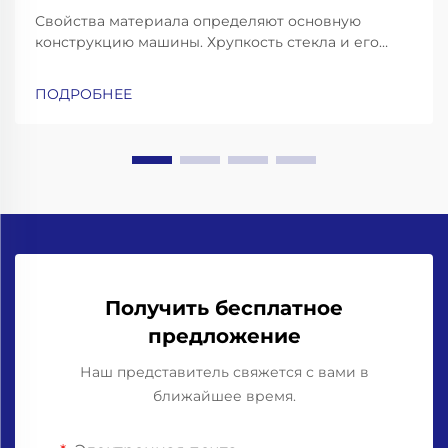
Свойства материала определяют основную
конструкцию машины. Хрупкость стекла и его
тепловая масса: почему для розлива в стеклянные
бутылки требуются усиленные рамы, конвейеры с
ПОДРОБНЕЕ
амортизацией ударных нагрузок и высокоточные
захваты для горлышка бутылок. Работа со
стеклянными бутылками означает необходимость
учёта...
Получить бесплатное
предложение
Наш представитель свяжется с вами в
ближайшее время.