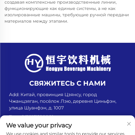
создавая комплексные производственные линии,
функционирующие как единые системы, а не как
изолированные машины, требующие ручной передачи
материалов между этапами.
СВЯЖИТЕСЬ С НАМИ
Add: Китай, провинция Цзянсу, город
Чжанцзяган, посёлок Лэю, деревня Циньфэн,
улица Шуанфэн, д. 1007
Тел.:
+8618151580069
We value your privacy
Электронная почта:
[email protected]
We use cookies and similar tools to provide our services.