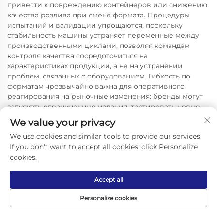
привести к повреждению контейнеров или снижению
качества розлива при смене формата. Процедуры
испытаний и валидации упрощаются, поскольку
стабильность машины устраняет переменные между
производственными циклами, позволяя командам
контроля качества сосредоточиться на
характеристиках продукции, а не на устранении
проблем, связанных с оборудованием. Гибкость по
форматам чрезвычайно важна для оперативного
реагирования на рыночные изменения: бренды могут
запускать ограниченные издания, тестировать новые
концепции упаковки и быстро отвечать на инновации
We value your privacy
конкурентов без задержек, вызванных необходимостью
We use cookies and similar tools to provide our services.
капитальных вложений. Розничные партнёры ценят
If you don't want to accept all cookies, click Personalize
поставщиков, способных доставлять продукцию в
предпочитаемых форматах, соответствующих
cookies.
специфическим требованиям канала сбыта — от
одноразовых бутылок для магазинов удобства до
Accept all
семейных упаковок для супермаркетов. Также
выигрывает и экологический аспект: производители
Personalize cookies
могут переходить на более экологичные материалы