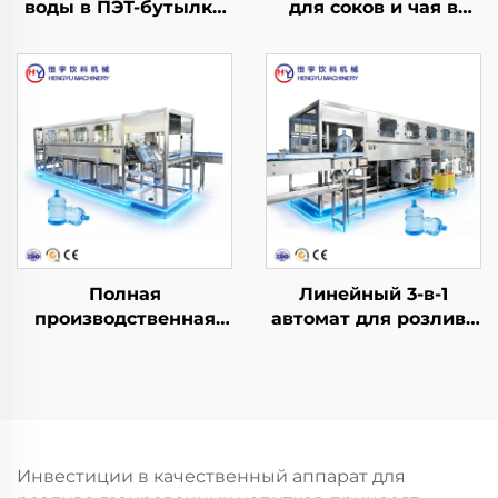
воды в ПЭТ-бутылки
для соков и чая в
CGF18-18-6
ПЭТ-бутылки с
горячим розливом
RCGF40-40-10
Полная
Линейный 3-в-1
производственная
автомат для розлива
линия для розлива
воды в бочки QGF900
воды в бочки QGF600
(3-в-1)
Инвестиции в качественный аппарат для