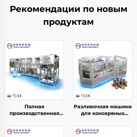
Рекомендации по новым
продуктам
Полная
Разливочная машина
производственная
для консервных
линия для розлива
банок YDGF30-6
воды в бочки QGF300
(3 в 1)