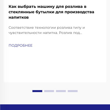
Как выбрать машину для розлива в
стеклянные бутылки для производства
напитков
Соответствие технологии розлива типу и
чувствительности напитка. Розлив под
противодавлением — для газированных напитков
и пива. Газированные напитки, такие как
ПОДРОБНЕЕ
газированная вода, содовая и пиво, требуют
особо аккуратных методов розлива, чтобы
сохранить их газацию и избежать чрезмерного
пенообразования...