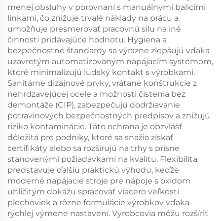
menej obsluhy v porovnaní s manuálnymi balicími
linkami, čo znižuje trvalé náklady na prácu a
umožňuje presmerovať pracovnú silu na iné
činnosti pridávajúce hodnotu. Hygiena a
bezpečnostné štandardy sa výrazne zlepšujú vďaka
uzavretým automatizovaným napájacím systémom,
ktoré minimalizujú ľudský kontakt s výrobkami.
Sanitárne dizajnové prvky, vrátane konštrukcie z
nehrdzavejúcej ocele a možnosti čistenia bez
demontáže (CIP), zabezpečujú dodržiavanie
potravinových bezpečnostných predpisov a znižujú
riziko kontaminácie. Táto ochrana je obzvlášť
dôležitá pre podniky, ktoré sa snažia získať
certifikáty alebo sa rozširujú na trhy s prísne
stanovenými požiadavkami na kvalitu. Flexibilita
predstavuje ďalšiu praktickú výhodu, keďže
moderné napájacie stroje pre nápoje s oxidom
uhličitým dokážu spracovať viacero veľkostí
plechoviek a rôzne formulácie výrobkov vďaka
rýchlej výmene nastavení. Výrobcovia môžu rozšíriť