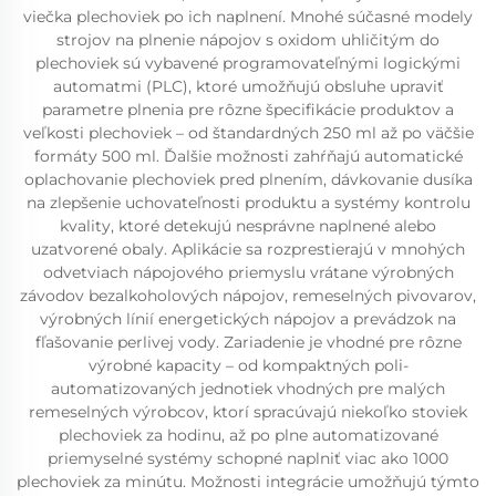
viečka plechoviek po ich naplnení. Mnohé súčasné modely
strojov na plnenie nápojov s oxidom uhličitým do
plechoviek sú vybavené programovateľnými logickými
automatmi (PLC), ktoré umožňujú obsluhe upraviť
parametre plnenia pre rôzne špecifikácie produktov a
veľkosti plechoviek – od štandardných 250 ml až po väčšie
formáty 500 ml. Ďalšie možnosti zahŕňajú automatické
oplachovanie plechoviek pred plnením, dávkovanie dusíka
na zlepšenie uchovateľnosti produktu a systémy kontrolu
kvality, ktoré detekujú nesprávne naplnené alebo
uzatvorené obaly. Aplikácie sa rozprestierajú v mnohých
odvetviach nápojového priemyslu vrátane výrobných
závodov bezalkoholových nápojov, remeselných pivovarov,
výrobných línií energetických nápojov a prevádzok na
fľašovanie perlivej vody. Zariadenie je vhodné pre rôzne
výrobné kapacity – od kompaktných poli-
automatizovaných jednotiek vhodných pre malých
remeselných výrobcov, ktorí spracúvajú niekoľko stoviek
plechoviek za hodinu, až po plne automatizované
priemyselné systémy schopné naplniť viac ako 1000
plechoviek za minútu. Možnosti integrácie umožňujú týmto