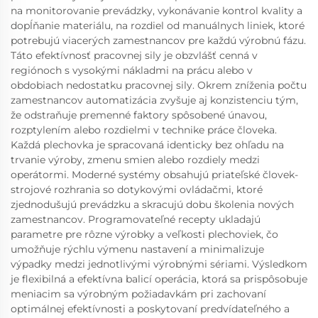
na monitorovanie prevádzky, vykonávanie kontrol kvality a
dopĺňanie materiálu, na rozdiel od manuálnych liniek, ktoré
potrebujú viacerých zamestnancov pre každú výrobnú fázu.
Táto efektívnosť pracovnej sily je obzvlášť cenná v
regiónoch s vysokými nákladmi na prácu alebo v
obdobiach nedostatku pracovnej sily. Okrem zníženia počtu
zamestnancov automatizácia zvyšuje aj konzistenciu tým,
že odstraňuje premenné faktory spôsobené únavou,
rozptylením alebo rozdielmi v technike práce človeka.
Každá plechovka je spracovaná identicky bez ohľadu na
trvanie výroby, zmenu smien alebo rozdiely medzi
operátormi. Moderné systémy obsahujú priateľské človek-
strojové rozhrania so dotykovými ovládačmi, ktoré
zjednodušujú prevádzku a skracujú dobu školenia nových
zamestnancov. Programovateľné recepty ukladajú
parametre pre rôzne výrobky a veľkosti plechoviek, čo
umožňuje rýchlu výmenu nastavení a minimalizuje
výpadky medzi jednotlivými výrobnými sériami. Výsledkom
je flexibilná a efektívna balicí operácia, ktorá sa prispôsobuje
meniacim sa výrobným požiadavkám pri zachovaní
optimálnej efektívnosti a poskytovaní predvídateľného a