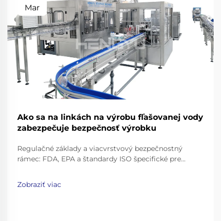
Mar
Ako sa na linkách na výrobu fľašovanej vody
zabezpečuje bezpečnosť výrobku
Regulačné základy a viacvrstvový bezpečnostný
rámec: FDA, EPA a štandardy ISO špecifické pre
výrobné linky pre balenú vodu. Priemysel balenej
vody pôsobí v rámci pomerne prísneho súboru
Zobraziť viac
predpisov. Úrad pre potraviny a lieky (FDA) má
takzvané „Dobré výrobné postupy“ (GMP)...