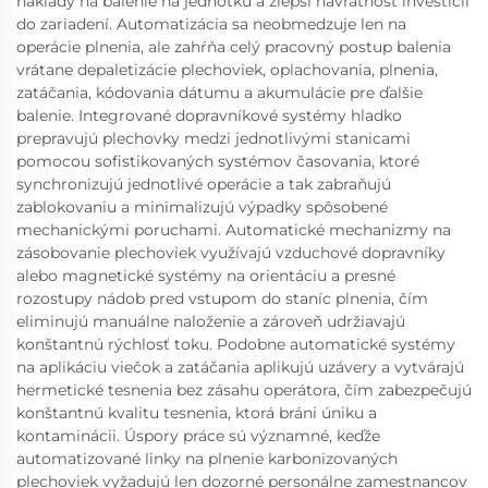
náklady na balenie na jednotku a zlepší návratnosť investícií
do zariadení. Automatizácia sa neobmedzuje len na
operácie plnenia, ale zahŕňa celý pracovný postup balenia
vrátane depaletizácie plechoviek, oplachovania, plnenia,
zatáčania, kódovania dátumu a akumulácie pre ďalšie
balenie. Integrované dopravníkové systémy hladko
prepravujú plechovky medzi jednotlivými stanicami
pomocou sofistikovaných systémov časovania, ktoré
synchronizujú jednotlivé operácie a tak zabraňujú
zablokovaniu a minimalizujú výpadky spôsobené
mechanickými poruchami. Automatické mechanizmy na
zásobovanie plechoviek využívajú vzduchové dopravníky
alebo magnetické systémy na orientáciu a presné
rozostupy nádob pred vstupom do staníc plnenia, čím
eliminujú manuálne naloženie a zároveň udržiavajú
konštantnú rýchlosť toku. Podobne automatické systémy
na aplikáciu viečok a zatáčania aplikujú uzávery a vytvárajú
hermetické tesnenia bez zásahu operátora, čím zabezpečujú
konštantnú kvalitu tesnenia, ktorá bráni úniku a
kontaminácii. Úspory práce sú významné, keďže
automatizované linky na plnenie karbonizovaných
plechoviek vyžadujú len dozorné personálne zamestnancov