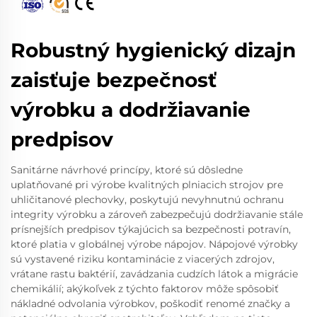
Robustný hygienický dizajn
zaisťuje bezpečnosť
výrobku a dodržiavanie
predpisov
Sanitárne návrhové princípy, ktoré sú dôsledne
uplatňované pri výrobe kvalitných plniacich strojov pre
uhličitanové plechovky, poskytujú nevyhnutnú ochranu
integrity výrobku a zároveň zabezpečujú dodržiavanie stále
prísnejších predpisov týkajúcich sa bezpečnosti potravín,
ktoré platia v globálnej výrobe nápojov. Nápojové výrobky
sú vystavené riziku kontaminácie z viacerých zdrojov,
vrátane rastu baktérií, zavádzania cudzích látok a migrácie
chemikálií; akýkoľvek z týchto faktorov môže spôsobiť
nákladné odvolania výrobkov, poškodiť renomé značky a