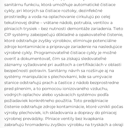
sanitárnu funkciu, ktorá umožňuje automatické čistiace
cykly, pri ktorých sa čistiace roztoky, dezinfekčné
prostriedky a voda na oplachovanie cirkulujú po celej
tekutinovej dráhe – vrátane nádob, potrubia, ventilov a
plniacich trysiek – bez nutnosti demontáže zariadenia. Tieto
CIP systémy zabezpečujú dôkladné a opakovateľné čistenie,
ktoré odstraňuje zvyšky výrobkov, eliminuje potenciálne
zdroje kontaminácie a pripravuje zariadenie na nasledujúce
výrobné cykly. Programovateľné čistiace cykly je možné
overiť a dokumentovať, čím sa získajú sledovateľné
záznamy vyžadované pri auditoch a certifikáciách v oblasti
bezpečnosti potravín. Sanitárny návrh sa rozširuje aj na
systémy manipulácie s plechovkami, kde sa umývacie
stanice odstraňujú prach a častice z nádob bezprostredne
pred plnením, a to pomocou ionizovaného vzduchu,
vodných oplachov alebo vysávacích systémov podľa
požiadaviek konkrétneho použitia. Toto predplniacie
čistenie odstraňuje zdroje kontaminácie, ktoré vznikli počas
výroby plechoviek, ich skladovania a dopravy do plniacej
výrobnej prevádzky. Plniace ventily bez kvapkania
zabraňujú hromadeniu zvyškov výrobku na tryskách a okraji