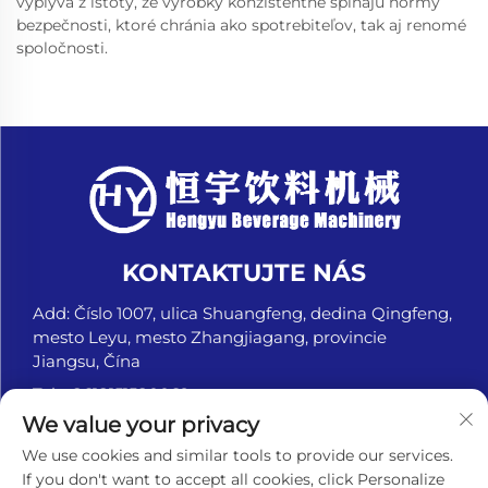
vyplýva z istoty, že výrobky konzistentne spĺňajú normy
bezpečnosti, ktoré chránia ako spotrebiteľov, tak aj renomé
spoločnosti.
KONTAKTUJTE NÁS
Add: Číslo 1007, ulica Shuangfeng, dedina Qingfeng,
mesto Leyu, mesto Zhangjiagang, provincie
Jiangsu, Čína
Tel.:
+8618151580069
We value your privacy
E-mail:
[email protected]
We use cookies and similar tools to provide our services.
If you don't want to accept all cookies, click Personalize