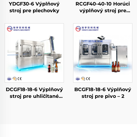
YDGF30-6 Výplňový
RCGF40-40-10 Horúci
stroj pre plechovky
výplňový stroj pre
džúsy a čaje vo fliaš
PET
DCGF18-18-6 Výplňový
BCGF18-18-6 Výplňový
stroj pre uhličitané
stroj pre pivo – 2
nealkoholické nápoje