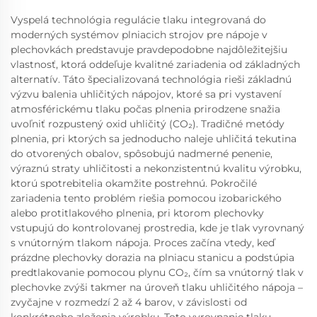
Vyspelá technológia regulácie tlaku integrovaná do
moderných systémov plniacich strojov pre nápoje v
plechovkách predstavuje pravdepodobne najdôležitejšiu
vlastnosť, ktorá oddeľuje kvalitné zariadenia od základných
alternatív. Táto špecializovaná technológia rieši základnú
výzvu balenia uhličitých nápojov, ktoré sa pri vystavení
atmosférickému tlaku počas plnenia prirodzene snažia
uvoľniť rozpustený oxid uhličitý (CO₂). Tradičné metódy
plnenia, pri ktorých sa jednoducho naleje uhličitá tekutina
do otvorených obalov, spôsobujú nadmerné penenie,
výraznú straty uhličitosti a nekonzistentnú kvalitu výrobku,
ktorú spotrebitelia okamžite postrehnú. Pokročilé
zariadenia tento problém riešia pomocou izobarického
alebo protitlakového plnenia, pri ktorom plechovky
vstupujú do kontrolovanej prostredia, kde je tlak vyrovnaný
s vnútorným tlakom nápoja. Proces začína vtedy, keď
prázdne plechovky dorazia na plniacu stanicu a podstúpia
predtlakovanie pomocou plynu CO₂, čím sa vnútorný tlak v
plechovke zvýši takmer na úroveň tlaku uhličitého nápoja –
zvyčajne v rozmedzí 2 až 4 barov, v závislosti od