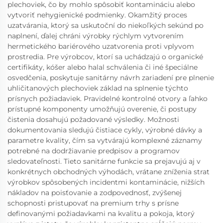
plechoviek, čo by mohlo spôsobiť kontamináciu alebo
vytvoriť nehygienické podmienky. Okamžitý proces
uzatvárania, ktorý sa uskutoční do niekoľkých sekúnd po
naplnení, ďalej chráni výrobky rýchlym vytvorením
hermetického bariérového uzatvorenia proti vplyvom
prostredia. Pre výrobcov, ktorí sa uchádzajú o organické
certifikáty, kóšer alebo halal schválenia či iné špeciálne
osvedčenia, poskytuje sanitárny návrh zariadení pre plnenie
uhličitanových plechoviek základ na splnenie týchto
prísnych požiadaviek. Pravidelné kontrolné otvory a ľahko
prístupné komponenty umožňujú overenie, či postupy
čistenia dosahujú požadované výsledky. Možnosti
dokumentovania sledujú čistiace cykly, výrobné dávky a
parametre kvality, čím sa vytvárajú komplexné záznamy
potrebné na dodržiavanie predpisov a programov
sledovateľnosti. Tieto sanitárne funkcie sa prejavujú aj v
konkrétnych obchodných výhodách, vrátane zníženia strat
výrobkov spôsobených incidentmi kontaminácie, nižších
nákladov na poisťovanie a zodpovednosť, zvýšenej
schopnosti pristupovať na premium trhy s prísne
definovanými požiadavkami na kvalitu a pokoja, ktorý