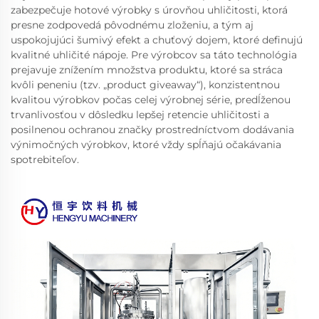
zabezpečuje hotové výrobky s úrovňou uhličitosti, ktorá
presne zodpovedá pôvodnému zloženiu, a tým aj
uspokojujúci šumivý efekt a chuťový dojem, ktoré definujú
kvalitné uhličité nápoje. Pre výrobcov sa táto technológia
prejavuje znížením množstva produktu, ktoré sa stráca
kvôli peneniu (tzv. „product giveaway“), konzistentnou
kvalitou výrobkov počas celej výrobnej série, predĺženou
trvanlivosťou v dôsledku lepšej retencie uhličitosti a
posilnenou ochranou značky prostredníctvom dodávania
výnimočných výrobkov, ktoré vždy spĺňajú očakávania
spotrebiteľov.