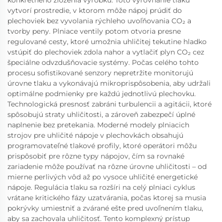
konkrétneho zloženia výrobku. Toto vyrovnanie tlaku
vytvorí prostredie, v ktorom môže nápoj prúdiť do
plechoviek bez vyvolania rýchleho uvoľňovania CO₂ a
tvorby peny. Plniace ventily potom otvoria presne
regulované cesty, ktoré umožnia uhličitej tekutine hladko
vstúpiť do plechoviek zdola nahor a vytlačiť plyn CO₂ cez
špeciálne odvzdušňovacie systémy. Počas celého tohto
procesu sofistikované senzory nepretržite monitorujú
úrovne tlaku a vykonávajú mikroprispôsobenia, aby udržali
optimálne podmienky pre každú jednotlivú plechovku.
Technologická presnosť zabráni turbulencii a agitácii, ktoré
spôsobujú straty uhličitosti, a zároveň zabezpečí úplné
naplnenie bez pretekania. Moderné modely plniacich
strojov pre uhličité nápoje v plechovkách obsahujú
programovateľné tlakové profily, ktoré operátori môžu
prispôsobiť pre rôzne typy nápojov, čím sa rovnaké
zariadenie môže používať na rôzne úrovne uhličitosti – od
mierne perlivých vôd až po vysoce uhličité energetické
nápoje. Regulácia tlaku sa rozšíri na celý plniaci cyklus
vrátane kritického fázy uzatvárania, počas ktorej sa musia
pokrývky umiestniť a zvárané ešte pred uvoľnením tlaku,
aby sa zachovala uhličitosť. Tento komplexný prístup