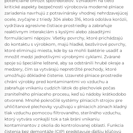
potenciálne ohroziť spotrebiteľov. Vzhľadom na tieto
kritické aspekty bezpečnosti výrobcovia moderné plniace
zariadenia navrhujú z potravinársky vhodnej nehrdzavejúcej
ocele, zvyčajne z triedy 304 alebo 316, ktorá odoláva korózii,
vydržiava agresívne čistiace prostriedky a zabraňuje
reaktívnym interakciám s kyslými alebo zásaditými
formuláciami nápojov. Všetky povrchy, ktoré prichádzajú
do kontaktu s výrobkom, majú hladké, bezšvírové povrchy,
ktoré eliminujú miesta, kde by sa mohli baktérie usadiť a
množiť medzi jednotlivými výrobnými cyklami. Zvárané
spoje sú špeciálne leštené, aby sa odstránili hrubé okraje a
medzery, čím sa vytvárajú nepretržité prechody, ktoré
umožňujú dôkladné čistenie. Uzavreté plniace prostredie
chráni výrobky pred kontaminantmi vo vzduchu a
zabraňuje vnikaniu cudzích látok do plechoviek počas
zraniteľného plniaceho procesu, keď sú nádoby krátkodobo
otvorené. Mnohé pokročilé systémy plniacich strojov pre
uhličitanové plechovky využívajú v plniacich zónach kladný
tlak vzduchu pomocou filtrovaného, sterilného vzduchu,
ktorý vytvára vonkajší tok a tak bráni vnikaniu
kontaminantov z okolia do kontrolovanej oblasti. Funkcia
čistenia bez demontáže (CIP) predstavuje ďalšiu kľúčovú