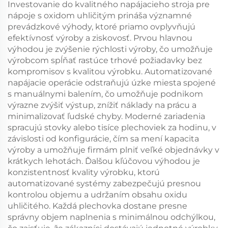
Investovanie do kvalitného napájacieho stroja pre
nápoje s oxidom uhličitým prináša významné
prevádzkové výhody, ktoré priamo ovplyvňujú
efektívnosť výroby a ziskovosť. Prvou hlavnou
výhodou je zvýšenie rýchlosti výroby, čo umožňuje
výrobcom spĺňať rastúce trhové požiadavky bez
kompromisov s kvalitou výrobku. Automatizované
napájacie operácie odstraňujú úzke miesta spojené
s manuálnymi balením, čo umožňuje podnikom
výrazne zvýšiť výstup, znížiť náklady na prácu a
minimalizovať ľudské chyby. Moderné zariadenia
spracujú stovky alebo tisíce plechoviek za hodinu, v
závislosti od konfigurácie, čím sa mení kapacita
výroby a umožňuje firmám plniť veľké objednávky v
krátkych lehotách. Ďalšou kľúčovou výhodou je
konzistentnosť kvality výrobku, ktorú
automatizované systémy zabezpečujú presnou
kontrolou objemu a udržaním obsahu oxidu
uhličitého. Každá plechovka dostane presne
správny objem naplnenia s minimálnou odchýlkou,