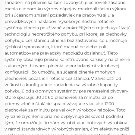
zariadení na plnenie karbonizovaných plechoviek zásadne
menia ekonomiku výroby nápojov maximalizáciou výkonu
pri súčasnom znížení požiadaviek na pracovnú silu a
prevádzkových nákladov. Vysokorýchlostné rotačné
systémy plnenia používané v pokročilých strojoch využívajú
technológiu nepretržitého pohybu, pri ktorej sa plechovky
pohybujú cez stanicu plnenia bez zastavenia, čo umožňuje
rýchlosti spracovania, ktoré manuálne alebo poli-
automatizované prevádzky nedokážu dosiahnuť. Tieto
systémy obsahujú presne konštruované karusely na plnenie
s viacerými hlavami plnenia usporiadanými v kruhovej
konfigurácii, čo umožňuje súčasné plnenie mnohých
plechoviek počas ich rotácie cez stanicu. V závislosti od
veľkosti a konfigurácie zariadenia sa výrobné kapacity
pohybujú od skromných systémov pre remeselné pivovary,
ktoré spracujú 30 až 60 plechoviek za minútu, až po
priemyselné inštalácie spracovávajúce viac ako 1200
plechoviek za minútu pre veľkých výrobcov nápojov. Toto
výrazné zrýchlenie priamo ovplyvňuje ziskovosť podniku
tým, že umožňuje firmám vyrobiť viac hotových výrobkov
v rámci štandardných výrobných smien, čím efektívne zníži