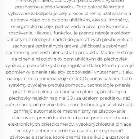
hliníkových alebo oceľových plechoviek s vysokou
presnosťou a efektívnosťou. Toto pokročilé strojné
vybavenie zabezpečuje celý proces plnenia, uzatvárania a
prípravy nápojov s oxidom uhličitým, ako sú limonády,
energetické nápoje, perlivá voda a pivo, pre komerčné
rozdávanie. Hlavnou funkciou je prenos nápoja s oxidom
uhličitým z úložných nádrží do jednotlivých plechoviek pri
zachovaní optimálnych úrovní uhličitosti a zabránení
nadmernej penivosti alebo strate produktu. Moderné stroje
na plnenie nápojov s oxidom uhličitým do plechoviek
využívajú pokročilé systémy regulácie tlaku, ktoré upravujú
podmienky plnenia tak, aby zodpovedali vnútornému tlaku
nápoja, čím sa minimalizuje únik CO₂ počas balenia. Tieto
systémy zvyčajne pracujú pomocou technológie plnenia
protitlakom alebo izobarického plnenia, pri ktorej sa
plechovky najskôr naplnia CO₂ za účelom predtlaku, než
začne samotné plnenie tekutinou. Technologické vlastnosti
zahŕňajú automatické mechanizmy na zásobovanie
plechoviek, presnú kontrolu objemu prostredníctvom
elektronických prietokomerov, vysokorýchlostné plniace
ventily s ochranou proti kvapkaniu a integrované
závitovacie stanice, ktoré okamžite aplikujú a uzatvoria