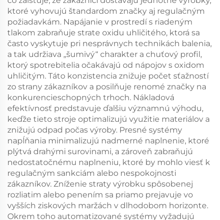
čo zaisťuje, že zákazníci dostávajú jednotné výrobky,
ktoré vyhovujú štandardom značky aj regulačným
požiadavkám. Napájanie v prostredí s riadeným
tlakom zabraňuje strate oxidu uhličitého, ktorá sa
často vyskytuje pri nesprávnych technikách balenia,
a tak udržiava „šumivý“ charakter a chuťový profil,
ktorý spotrebitelia očakávajú od nápojov s oxidom
uhličitým. Táto konzistencia znižuje počet sťažností
zo strany zákazníkov a posilňuje renomé značky na
konkurencieschopných trhoch. Nákladová
efektívnosť predstavuje ďalšiu významnú výhodu,
keďže tieto stroje optimalizujú využitie materiálov a
znižujú odpad počas výroby. Presné systémy
napĺňania minimalizujú nadmerné naplnenie, ktoré
plýtvá drahými surovinami, a zároveň zabraňujú
nedostatočnému naplneniu, ktoré by mohlo viesť k
regulačným sankciám alebo nespokojnosti
zákazníkov. Zníženie straty výrobku spôsobenej
rozliatim alebo penením sa priamo prejavuje vo
vyšších ziskových maržách v dlhodobom horizonte.
Okrem toho automatizované systémy vyžadujú