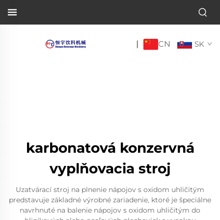
CN
|
SK
karbonatová konzervná
vyplňovacia stroj
Uzatvárací stroj na plnenie nápojov s oxidom uhličitým
predstavuje základné výrobné zariadenie, ktoré je špeciálne
navrhnuté na balenie nápojov s oxidom uhličitým do