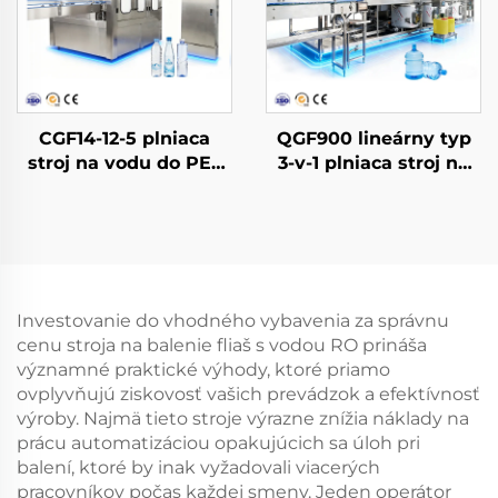
CGF14-12-5 plniaca
QGF900 lineárny typ
stroj na vodu do PET
3-v-1 plniaca stroj na
fliaš
vodu do sudov
Investovanie do vhodného vybavenia za správnu
cenu stroja na balenie fliaš s vodou RO prináša
významné praktické výhody, ktoré priamo
ovplyvňujú ziskovosť vašich prevádzok a efektívnosť
výroby. Najmä tieto stroje výrazne znížia náklady na
prácu automatizáciou opakujúcich sa úloh pri
balení, ktoré by inak vyžadovali viacerých
pracovníkov počas každej smeny. Jeden operátor