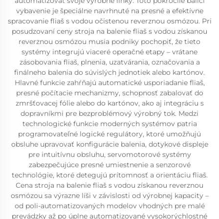
automatizovať svoje výrobné linky. Toto pokročilé balicí
vybavenie je špeciálne navrhnuté na presné a efektívne
spracovanie fliaš s vodou očistenou reverznou osmózou. Pri
posudzovaní ceny stroja na balenie fliaš s vodou získanou
reverznou osmózou musia podniky pochopiť, že tieto
systémy integrujú viaceré operačné etapy – vrátane
zásobovania fliaš, plnenia, uzatvárania, označovania a
finálneho balenia do súvislých jednotiek alebo kartónov.
Hlavné funkcie zahŕňajú automatické usporiadanie fliaš,
presné počítacie mechanizmy, schopnosť zabalovať do
zmršťovacej fólie alebo do kartónov, ako aj integráciu s
dopravníkmi pre bezproblémový výrobný tok. Medzi
technologické funkcie moderných systémov patria
programovateľné logické regulátory, ktoré umožňujú
obsluhe upravovať konfigurácie balenia, dotykové displeje
pre intuitívnu obsluhu, servomotorové systémy
zabezpečujúce presné umiestnenie a senzorové
technológie, ktoré detegujú prítomnosť a orientáciu fliaš.
Cena stroja na balenie fliaš s vodou získanou reverznou
osmózou sa výrazne líši v závislosti od výrobnej kapacity –
od poli-automatizovaných modelov vhodných pre malé
prevádzky až po úplne automatizované vysokorýchlostné