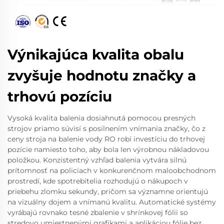
Výnikajúca kvalita obalu
zvyšuje hodnotu značky a
trhovú pozíciu
Vysoká kvalita balenia dosiahnutá pomocou presných
strojov priamo súvisí s posilnením vnímania značky, čo z
ceny stroja na balenie vody RO robí investíciu do trhovej
pozície namiesto toho, aby bola len výrobnou nákladovou
položkou. Konzistentný vzhľad balenia vytvára silnú
prítomnosť na policiach v konkurenčnom maloobchodnom
prostredí, kde spotrebitelia rozhodujú o nákupoch v
priebehu zlomku sekundy, pričom sa významne orientujú
na vizuálny dojem a vnímanú kvalitu. Automatické systémy
vyrábajú rovnako tesné zbalenie v shrínkovej fólii so
stredovo umiestnenými grafikami a aplikáciou fólie bez