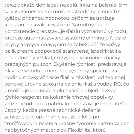
teraz dokáže dohliadať na celú linku na balenie, čím
sa vaši zamestnanci môžu sústrediť na činnosti s
vyššou pridanou hodnotou, pričom sa udržuje
konštantná kvalita výstupu. Samotný faktor
konzistencie predstavuje ďalšiu významnú výhodu,
pretože automatizované systémy eliminujú ľudské
chyby a vplyvy únavy, čím sa zabezpečí, že každý
balík presne zodpovedá stanovenej špecifikácii a
má jednotný vzhľad, čo zvyšuje vnímanie značky na
predajných pultoch. Zvýšenie rýchlosti predstavuje
hlavnú výhodu – moderné systémy spracujú za
hodinu stovky až tisíce fliaš, v závislosti od zvolenej
cenovej úrovne stroja na balenie fliaš s vodou RO, čo
umožňuje podnikom plniť väčšie objednávky a
rýchlo reagovať na kolísanie trhovej poptávky.
Zníženie odpadu materiálu predstavuje hmatateľné
úspory, keďže presné technické riešenie
zabezpečuje optimálne využitie fólie pri
zmršťovacom balení a presné tvorenie kartónov bez
nadbytočných materiálov. Flexibilita, ktorú