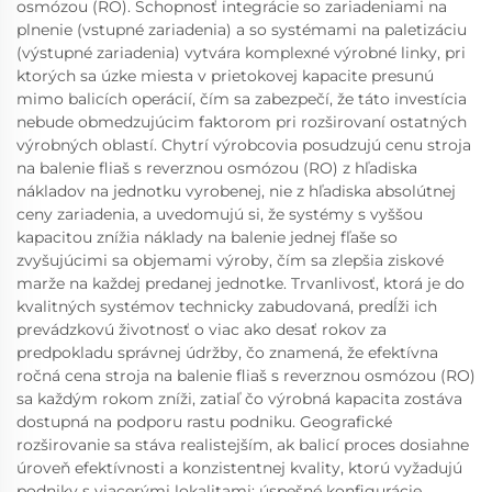
osmózou (RO). Schopnosť integrácie so zariadeniami na
plnenie (vstupné zariadenia) a so systémami na paletizáciu
(výstupné zariadenia) vytvára komplexné výrobné linky, pri
ktorých sa úzke miesta v prietokovej kapacite presunú
mimo balicích operácií, čím sa zabezpečí, že táto investícia
nebude obmedzujúcim faktorom pri rozširovaní ostatných
výrobných oblastí. Chytrí výrobcovia posudzujú cenu stroja
na balenie fliaš s reverznou osmózou (RO) z hľadiska
nákladov na jednotku vyrobenej, nie z hľadiska absolútnej
ceny zariadenia, a uvedomujú si, že systémy s vyššou
kapacitou znížia náklady na balenie jednej fľaše so
zvyšujúcimi sa objemami výroby, čím sa zlepšia ziskové
marže na každej predanej jednotke. Trvanlivosť, ktorá je do
kvalitných systémov technicky zabudovaná, predĺži ich
prevádzkovú životnosť o viac ako desať rokov za
predpokladu správnej údržby, čo znamená, že efektívna
ročná cena stroja na balenie fliaš s reverznou osmózou (RO)
sa každým rokom zníži, zatiaľ čo výrobná kapacita zostáva
dostupná na podporu rastu podniku. Geografické
rozširovanie sa stáva realistejším, ak balicí proces dosiahne
úroveň efektívnosti a konzistentnej kvality, ktorú vyžadujú
podniky s viacerými lokalitami; úspešné konfigurácie