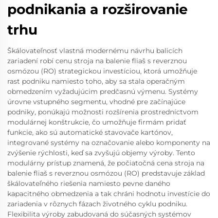
podnikania a rozširovanie
trhu
Škálovateľnosť vlastná modernému návrhu balicích
zariadení robí cenu stroja na balenie fliaš s reverznou
osmózou (RO) strategickou investíciou, ktorá umožňuje
rast podniku namiesto toho, aby sa stala operačným
obmedzením vyžadujúcim predčasnú výmenu. Systémy
úrovne vstupného segmentu, vhodné pre začínajúce
podniky, ponúkajú možnosti rozšírenia prostredníctvom
modulárnej konštrukcie, čo umožňuje firmám pridať
funkcie, ako sú automatické stavovače kartónov,
integrované systémy na označovanie alebo komponenty na
zvýšenie rýchlosti, keď sa zvyšujú objemy výroby. Tento
modulárny prístup znamená, že počiatočná cena stroja na
balenie fliaš s reverznou osmózou (RO) predstavuje základ
škálovateľného riešenia namiesto pevne daného
kapacitného obmedzenia a tak chráni hodnotu investície do
zariadenia v rôznych fázach životného cyklu podniku.
Flexibilita výroby zabudovaná do súčasných systémov