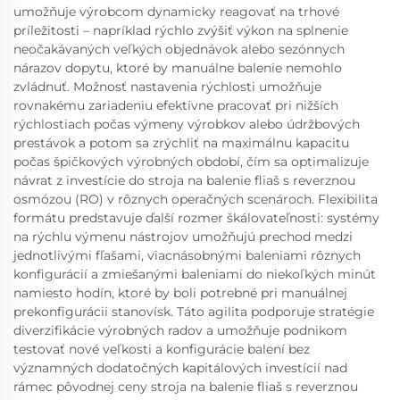
umožňuje výrobcom dynamicky reagovať na trhové
príležitosti – napríklad rýchlo zvýšiť výkon na splnenie
neočakávaných veľkých objednávok alebo sezónnych
nárazov dopytu, ktoré by manuálne balenie nemohlo
zvládnuť. Možnosť nastavenia rýchlosti umožňuje
rovnakému zariadeniu efektívne pracovať pri nižších
rýchlostiach počas výmeny výrobkov alebo údržbových
prestávok a potom sa zrýchliť na maximálnu kapacitu
počas špičkových výrobných období, čím sa optimalizuje
návrat z investície do stroja na balenie fliaš s reverznou
osmózou (RO) v rôznych operačných scenároch. Flexibilita
formátu predstavuje ďalší rozmer škálovateľnosti: systémy
na rýchlu výmenu nástrojov umožňujú prechod medzi
jednotlivými fľašami, viacnásobnými baleniami rôznych
konfigurácií a zmiešanými baleniami do niekoľkých minút
namiesto hodín, ktoré by boli potrebné pri manuálnej
prekonfigurácii stanovísk. Táto agilita podporuje stratégie
diverzifikácie výrobných radov a umožňuje podnikom
testovať nové veľkosti a konfigurácie balení bez
významných dodatočných kapitálových investícií nad
rámec pôvodnej ceny stroja na balenie fliaš s reverznou