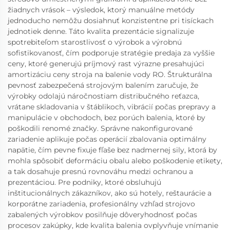
žiadnych vrások – výsledok, ktorý manuálne metódy
jednoducho nemôžu dosiahnuť konzistentne pri tisíckach
jednotiek denne. Táto kvalita prezentácie signalizuje
spotrebiteľom starostlivosť o výrobok a výrobnú
sofistikovanosť, čím podporuje stratégie predaja za vyššie
ceny, ktoré generujú príjmový rast výrazne presahujúci
amortizáciu ceny stroja na balenie vody RO. Štrukturálna
pevnosť zabezpečená strojovým balením zaručuje, že
výrobky odolajú náročnostiam distribučného reťazca,
vrátane skladovania v štáblikoch, vibrácií počas prepravy a
manipulácie v obchodoch, bez porúch balenia, ktoré by
poškodili renomé značky. Správne nakonfigurované
zariadenie aplikuje počas operácií zbalovania optimálny
napätie, čím pevne fixuje fľaše bez nadmernej sily, ktorá by
mohla spôsobiť deformáciu obalu alebo poškodenie etikety,
a tak dosahuje presnú rovnováhu medzi ochranou a
prezentáciou. Pre podniky, ktoré obsluhujú
inštitucionálnych zákazníkov, ako sú hotely, reštaurácie a
korporátne zariadenia, profesionálny vzhľad strojovo
zabalených výrobkov posilňuje dôveryhodnosť počas
procesov zakúpky, kde kvalita balenia ovplyvňuje vnímanie