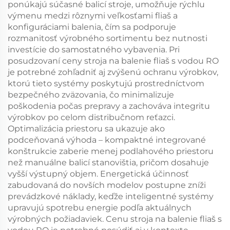
ponúkajú súčasné balicí stroje, umožňuje rýchlu
výmenu medzi rôznymi veľkosťami fliaš a
konfiguráciami balenia, čím sa podporuje
rozmanitosť výrobného sortimentu bez nutnosti
investície do samostatného vybavenia. Pri
posudzovaní ceny stroja na balenie fliaš s vodou RO
je potrebné zohľadniť aj zvýšenú ochranu výrobkov,
ktorú tieto systémy poskytujú prostredníctvom
bezpečného zväzovania, čo minimalizuje
poškodenia počas prepravy a zachováva integritu
výrobkov po celom distribučnom reťazci.
Optimalizácia priestoru sa ukazuje ako
podceňovaná výhoda – kompaktné integrované
konštrukcie zaberie menej podlahového priestoru
než manuálne balicí stanovištia, pričom dosahuje
vyšší výstupný objem. Energetická účinnosť
zabudovaná do novších modelov postupne zníži
prevádzkové náklady, keďže inteligentné systémy
upravujú spotrebu energie podľa aktuálnych
výrobných požiadaviek. Cenu stroja na balenie fliaš s