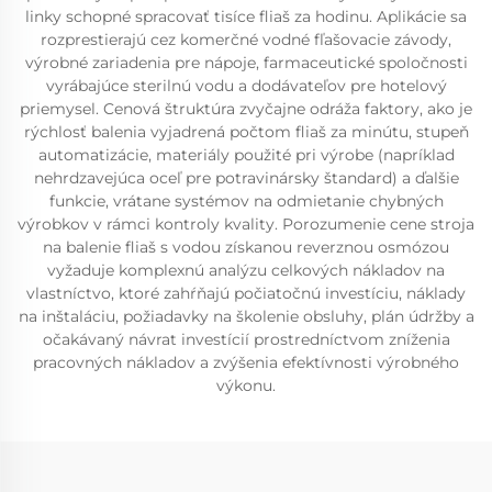
linky schopné spracovať tisíce fliaš za hodinu. Aplikácie sa
rozprestierajú cez komerčné vodné fľašovacie závody,
výrobné zariadenia pre nápoje, farmaceutické spoločnosti
vyrábajúce sterilnú vodu a dodávateľov pre hotelový
priemysel. Cenová štruktúra zvyčajne odráža faktory, ako je
rýchlosť balenia vyjadrená počtom fliaš za minútu, stupeň
automatizácie, materiály použité pri výrobe (napríklad
nehrdzavejúca oceľ pre potravinársky štandard) a ďalšie
funkcie, vrátane systémov na odmietanie chybných
výrobkov v rámci kontroly kvality. Porozumenie cene stroja
na balenie fliaš s vodou získanou reverznou osmózou
vyžaduje komplexnú analýzu celkových nákladov na
vlastníctvo, ktoré zahŕňajú počiatočnú investíciu, náklady
na inštaláciu, požiadavky na školenie obsluhy, plán údržby a
očakávaný návrat investícií prostredníctvom zníženia
pracovných nákladov a zvýšenia efektívnosti výrobného
výkonu.