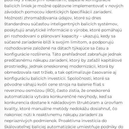
balicích liniek je možné opätovne implementovať v nových
závodoch pomocou identických špecifikácií zariadení.
Možnosti zhromažďovania údajov, ktoré sú dnes
štandardnou súčasťou inteligentných balicích systémov,
poskytujú analytické informácie o výrobe, ktoré pomáhajú
pri rozhodovaní o plánovaní kapacity – ukazujú, kedy sa
súčasné zariadenie blíži k svojim limitom, a podporujú
rozhodovanie založené na dátach týkajúce sa času a
konfigurácie rozšírenia. Táto prehľadnosť zabraňuje jednak
predčasnému nákupu zariadení, ktorý by zaťažil kapitálové
prostriedky, jednak oneskorenej modernizácii, ktorá by
obmedzovala rast tržieb, a tak optimalizuje časovanie aj
konfiguráciu balicích investícií. Spoločnosti, ktoré sa
pôvodne váhajú kvôli cene stroja na balenie fliaš s
reverznou osmózou (RO), často zistia, že oneskorená
automatizácia vytvára konkurenčné nevýhody, keď sa
konkurencia dostane k nákladovým štruktúram a úrovňam
kvality, ktoré manuálne metódy nedokážu dosiahnuť, čo
nakoniec núti k reaktívnemu nákupu zariadení za
nepriaznivých podmienok. Proaktívna investícia do
škálovateľnej baliciej automatizácie umiestňuje podniky do