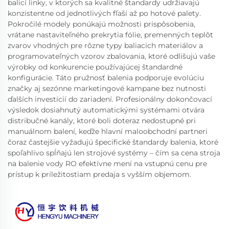
balicí linky, v ktorých sa kvalitné štandardy udržiavajú
konzistentne od jednotlivých fľaší až po hotové palety.
Pokročilé modely ponúkajú možnosti prispôsobenia,
vrátane nastaviteľného prekrytia fólie, premenných teplôt
zvarov vhodných pre rôzne typy baliacich materiálov a
programovateľných vzorov zbalovania, ktoré odlišujú vaše
výrobky od konkurencie používajúcej štandardné
konfigurácie. Táto pružnosť balenia podporuje evolúciu
značky aj sezónne marketingové kampane bez nutnosti
ďalších investícií do zariadení. Profesionálny dokončovací
výsledok dosiahnutý automatickými systémami otvára
distribučné kanály, ktoré boli doteraz nedostupné pri
manuálnom balení, keďže hlavní maloobchodní partneri
čoraz častejšie vyžadujú špecifické štandardy balenia, ktoré
spoľahlivo spĺňajú len strojové systémy – čím sa cena stroja
na balenie vody RO efektívne mení na vstupnú cenu pre
prístup k príležitostiam predaja s vyšším objemom.