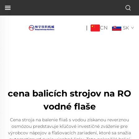
CN
|
SK
cena balicích strojov na RO
vodné flaše
Cena stroja na balenie fliaš s vodou získanou reverznou
osmózou predstavuje kľúčové investičné zváženie pre
výrobcov nápojov a fľašovacích zariadení, ktoré sa snažia