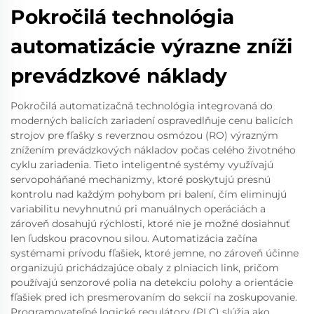
Pokročilá technológia
automatizácie výrazne zníži
prevádzkové náklady
Pokročilá automatizačná technológia integrovaná do
moderných balicích zariadení ospravedlňuje cenu balicích
strojov pre fľašky s reverznou osmózou (RO) výrazným
znížením prevádzkových nákladov počas celého životného
cyklu zariadenia. Tieto inteligentné systémy využívajú
servopoháňané mechanizmy, ktoré poskytujú presnú
kontrolu nad každým pohybom pri balení, čím eliminujú
variabilitu nevyhnutnú pri manuálnych operáciách a
zároveň dosahujú rýchlosti, ktoré nie je možné dosiahnuť
len ľudskou pracovnou silou. Automatizácia začína
systémami prívodu fľašiek, ktoré jemne, no zároveň účinne
organizujú prichádzajúce obaly z plniacich link, pričom
používajú senzorové polia na detekciu polohy a orientácie
fľašiek pred ich presmerovaním do sekcií na zoskupovanie.
Programovateľné logické regulátory (PLC) slúžia ako