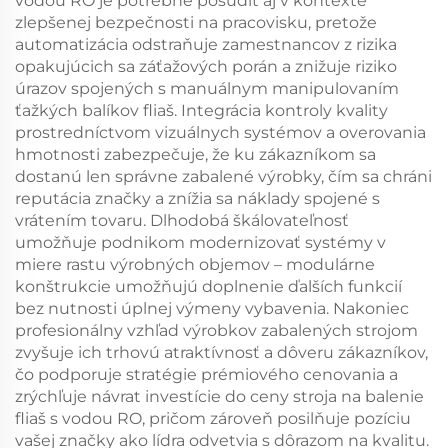
vodou RO je potrebné posúdiť aj v kontexte
zlepšenej bezpečnosti na pracovisku, pretože
automatizácia odstraňuje zamestnancov z rizika
opakujúcich sa záťažových porán a znižuje riziko
úrazov spojených s manuálnym manipulovaním
ťažkých balíkov fliaš. Integrácia kontroly kvality
prostredníctvom vizuálnych systémov a overovania
hmotnosti zabezpečuje, že ku zákazníkom sa
dostanú len správne zabalené výrobky, čím sa chráni
reputácia značky a znížia sa náklady spojené s
vrátením tovaru. Dlhodobá škálovateľnosť
umožňuje podnikom modernizovať systémy v
miere rastu výrobných objemov – modulárne
konštrukcie umožňujú doplnenie ďalších funkcií
bez nutnosti úplnej výmeny vybavenia. Nakoniec
profesionálny vzhľad výrobkov zabalených strojom
zvyšuje ich trhovú atraktívnosť a dôveru zákazníkov,
čo podporuje stratégie prémiového cenovania a
zrýchľuje návrat investície do ceny stroja na balenie
fliaš s vodou RO, pričom zároveň posilňuje pozíciu
vašej značky ako lídra odvetvia s dôrazom na kvalitu.