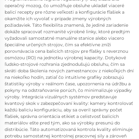
operačný mozog, čo umožňuje obsluhe ukladať viaceré
balicí recepty pre rôzne veľkosti a konfigurácie fľašiek a
okamžite ich vyvolať v prípade zmeny výrobných
požiadaviek. Táto flexibilita znamená, že jediné zariadenie
dokáže spracovať rozmanité výrobné linky, ktoré predtým
vyžadovali samostatné manuálne stanice alebo viacero
špeciálne určených strojov, čím sa efektívne zníži
porovnávacia cena balicích strojov pre fľašky s reverznou
osmózou (RO) na jednotku výrobnej kapacity. Dotykové
ľudsko-strojové rozhrania zjednodušujú obsluhu, čím sa
skráti doba školenia nových zamestnancov z niekoľkých dní
na niekoľko hodín, zatiaľ čo intuitívne grafiky zobrazujú
štatistiky výroby v reálnom čase, upozornenia na údržbu a
pokyny na odstraňovanie porúch, čo minimalizuje výpadky
výroby. Integrácia vizuálnych systémov predstavuje
kvantový skok v zabezpečovaní kvality: kamery kontrolovať
každú baliciu konfiguráciu, aby sa overil správny počet
fľašiek, správna orientácia etikiet a celistvosť balicích
materiálov ešte pred tým, ako sa výrobky presunú do
distribúcie. Táto automatizovaná kontrola kvality eliminuje
potrebu samostatnej kontrolnej pracovnej sily a zároveň