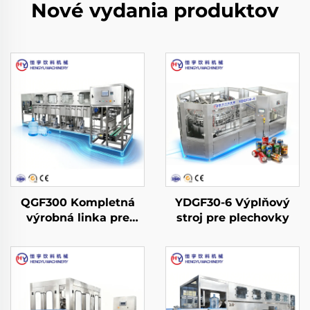
Nové vydania produktov
QGF300 Kompletná
YDGF30-6 Výplňový
výrobná linka pre
stroj pre plechovky
vodu v súdoch (3-v-1)