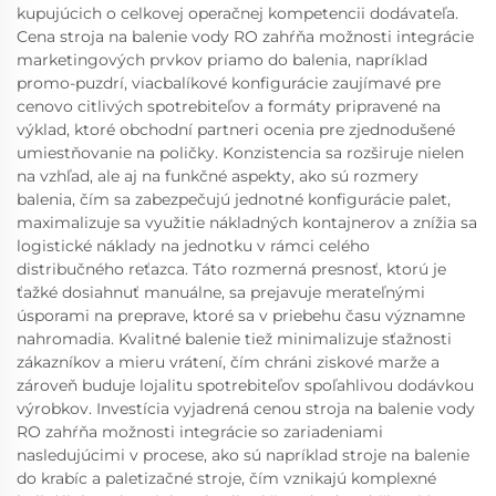
kupujúcich o celkovej operačnej kompetencii dodávateľa.
Cena stroja na balenie vody RO zahŕňa možnosti integrácie
marketingových prvkov priamo do balenia, napríklad
promo-puzdrí, viacbalíkové konfigurácie zaujímavé pre
cenovo citlivých spotrebiteľov a formáty pripravené na
výklad, ktoré obchodní partneri ocenia pre zjednodušené
umiestňovanie na poličky. Konzistencia sa rozširuje nielen
na vzhľad, ale aj na funkčné aspekty, ako sú rozmery
balenia, čím sa zabezpečujú jednotné konfigurácie palet,
maximalizuje sa využitie nákladných kontajnerov a znížia sa
logistické náklady na jednotku v rámci celého
distribučného reťazca. Táto rozmerná presnosť, ktorú je
ťažké dosiahnuť manuálne, sa prejavuje merateľnými
úsporami na preprave, ktoré sa v priebehu času významne
nahromadia. Kvalitné balenie tiež minimalizuje sťažnosti
zákazníkov a mieru vrátení, čím chráni ziskové marže a
zároveň buduje lojalitu spotrebiteľov spoľahlivou dodávkou
výrobkov. Investícia vyjadrená cenou stroja na balenie vody
RO zahŕňa možnosti integrácie so zariadeniami
nasledujúcimi v procese, ako sú napríklad stroje na balenie
do krabíc a paletizačné stroje, čím vznikajú komplexné