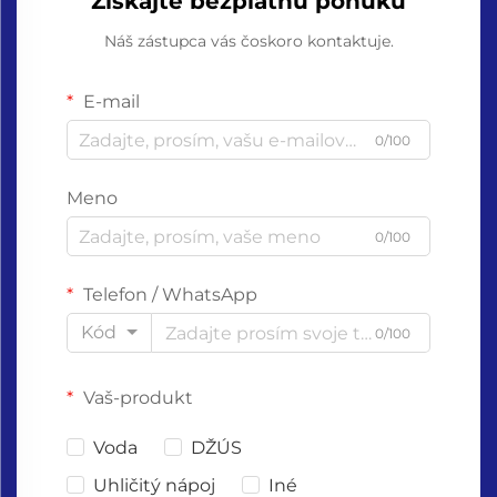
Získajte bezplatnú ponuku
Náš zástupca vás čoskoro kontaktuje.
E-mail
0/100
Meno
0/100
Telefon / WhatsApp
Kód
0/100
Vaš-produkt
Voda
DŽÚS
Uhličitý nápoj
Iné