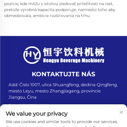
pozície, kde môžu s istotou sledovať príležitosti na rast,
pretože výrobná kapacita podporuje, namiesto toho aby
obmedzovala, ambície rozširovania na trhu.
KONTAKTUJTE NÁS
Add: Číslo 1007, ulica Shuangfeng, dedina Qingfeng,
mesto Leyu, mesto Zhangjiagang, provincie
Jiangsu, Čína
Tel.:
+8618151580069
We value your privacy
E-mail:
[email protected]
We use cookies and similar tools to provide our services.