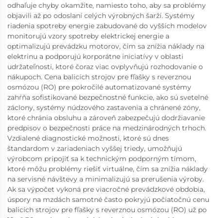
odhaľuje chyby okamžite, namiesto toho, aby sa problémy
objavili až po odoslaní celých výrobných šarží. Systémy
riadenia spotreby energie zabudované do vyšších modelov
monitorujú vzory spotreby elektrickej energie a
optimalizujú prevádzku motorov, čím sa znížia náklady na
elektrinu a podporujú korporátne iniciatívy v oblasti
udržateľnosti, ktoré čoraz viac ovplyvňujú rozhodovanie o
nákupoch. Cena balicích strojov pre fľašky s reverznou
osmózou (RO) pre pokročilé automatizované systémy
zahŕňa sofistikované bezpečnostné funkcie, ako sú svetelné
záclony, systémy núdzového zastavenia a chránené zóny,
ktoré chránia obsluhu a zároveň zabezpečujú dodržiavanie
predpisov o bezpečnosti práce na medzinárodných trhoch.
Vzdialené diagnostické možnosti, ktoré sú dnes
štandardom v zariadeniach vyššej triedy, umožňujú
výrobcom pripojiť sa k technickým podporným tímom,
ktoré môžu problémy riešiť virtuálne, čím sa znížia náklady
na servisné návštevy a minimalizujú sa prerušenia výroby.
Ak sa výpočet vykoná pre viacročné prevádzkové obdobia,
úspory na mzdách samotné často pokryjú počiatočnú cenu
balicích strojov pre fľašky s reverznou osmózou (RO) už po