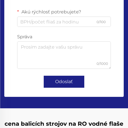
Akú rýchlosť potrebujete?
0/100
Správa
0/1000
Odoslať
cena balicích strojov na RO vodné flaše