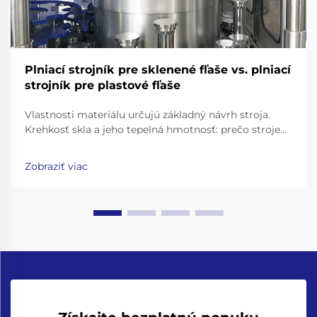
Plniací strojník pre sklenené fľaše vs. plniací
strojník pre plastové fľaše
Vlastnosti materiálu určujú základný návrh stroja.
Krehkosť skla a jeho tepelná hmotnosť: prečo stroje
na plnenie sklenených fliaš vyžadujú posilnené rámy,
dopravníky s tlmičmi nárazov a presné upínacie
Zobraziť viac
čeľuste na uchopenie hrdla. Práca so sklenenými
fľašami znamená...