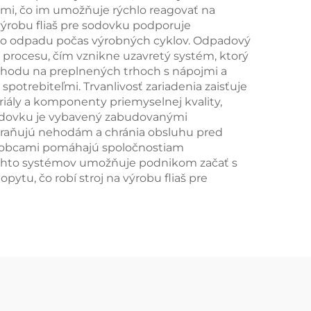
mi, čo im umožňuje rýchlo reagovať na
výrobu fliaš pre sodovku podporuje
ho odpadu počas výrobných cyklov. Odpadový
 procesu, čím vznikne uzavretý systém, ktorý
výhodu na preplnených trhoch s nápojmi a
spotrebiteľmi. Trvanlivosť zariadenia zaisťuje
iály a komponenty priemyselnej kvality,
 sodovku je vybavený zabudovanými
braňujú nehodám a chránia obsluhu pred
výrobcami pomáhajú spoločnostiam
týchto systémov umožňuje podnikom začať s
tu, čo robí stroj na výrobu fliaš pre