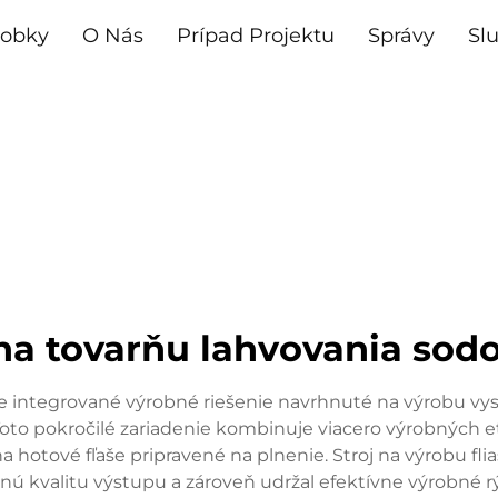
robky
O Nás
Prípad Projektu
Správy
Sl
na tovarňu lahvovania sodo
je integrované výrobné riešenie navrhnuté na výrobu vys
. Toto pokročilé zariadenie kombinuje viacero výrobných
a hotové fľaše pripravené na plnenie. Stroj na výrobu fli
tnú kvalitu výstupu a zároveň udržal efektívne výrobné 