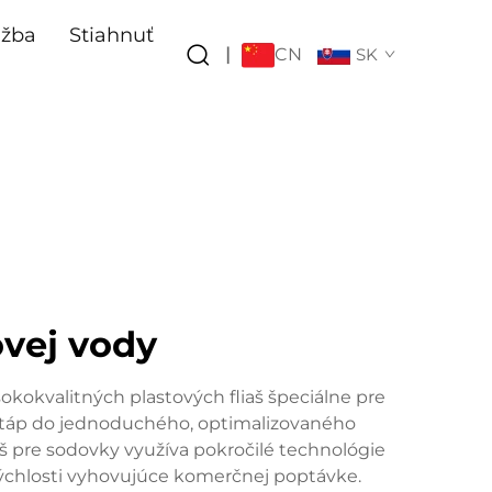
užba
Stiahnuť
CN
|
SK
vej vody
okokvalitných plastových fliaš špeciálne pre
 etáp do jednoduchého, optimalizovaného
aš pre sodovky využíva pokročilé technológie
rýchlosti vyhovujúce komerčnej poptávke.