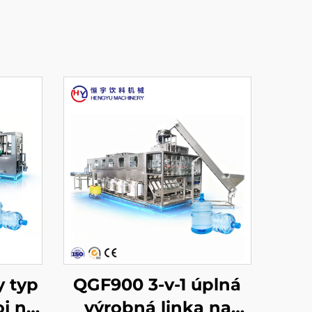
y typ
QGF900 3-v-1 úplná
oj na
výrobná linka na