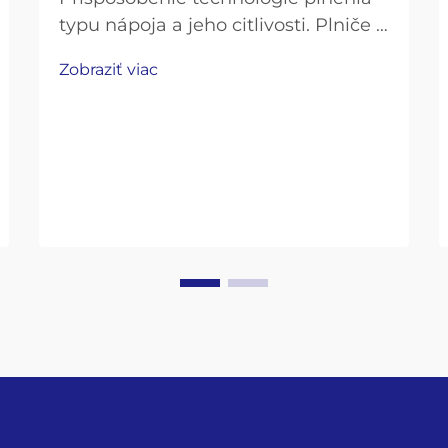
typu nápoja a jeho citlivosti. Plniče s
protitlakom pre uhličité nápoje a
Zobraziť viac
pivo. Uhličité nápoje, ako sú
limonády, perlivá voda a pivo,
vyžadujú opatrné techniky plnenia,
aby sa zachoval ich „šumivý efekt“, a
zároveň sa zabránilo nadmernému
rozptýleniu plynu...