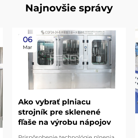
Najnovšie správy
06
Mar
Ako vybrať plniacu
strojník pre sklenené
fľaše na výrobu nápojov
Prispôsobenie technológie plnenia