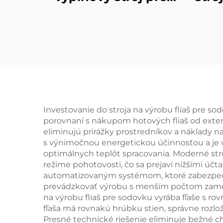
džúsy a čaje vo fliaš
PET
Investovanie do stroja na výrobu fliaš pre
porovnaní s nákupom hotových fliaš od extern
eliminujú prirážky prostredníkov a náklady na
s výnimočnou energetickou účinnosťou a je v
optimálnych teplôt spracovania. Moderné str
režime pohotovosti, čo sa prejaví nižšími ú
automatizovaným systémom, ktoré zabezpečujú
prevádzkovať výrobu s menším počtom zamest
na výrobu fliaš pre sodovku vyrába fľaše s r
fľaša má rovnakú hrúbku stien, správne rozl
Presné technické riešenie eliminuje bežné ch