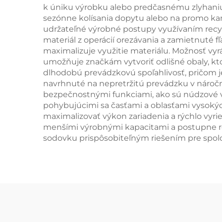
k úniku výrobku alebo predčasnému zlyhaniu
sezónne kolísania dopytu alebo na promo kam
udržateľné výrobné postupy využívaním rec
materiál z operácií orezávania a zamietnuté 
maximalizuje využitie materiálu. Možnosť vy
umožňuje značkám vytvoriť odlišné obaly, ktor
dlhodobú prevádzkovú spoľahlivosť, pričom j
navrhnuté na nepretržitú prevádzku v náročn
bezpečnostnými funkciami, ako sú núdzové v
pohybujúcimi sa časťami a oblasťami vysoký
maximalizovať výkon zariadenia a rýchlo vy
menšími výrobnými kapacitami a postupne rozš
sodovku prispôsobiteľným riešením pre spolo