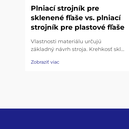
Plniací strojník pre
sklenené fľaše vs. plniací
strojník pre plastové fľaše
Vlastnosti materiálu určujú
základný návrh stroja. Krehkosť skla
a jeho tepelná hmotnosť: prečo
Zobraziť viac
stroje na plnenie sklenených fliaš
vyžadujú posilnené rámy,
dopravníky s tlmičmi nárazov a
presné upínacie čeľuste na
uchopenie hrdla. Práca so
sklenenými fľašami znamená...