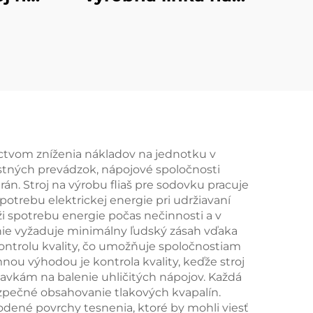
ov
vodu do sudov
ctvom zníženia nákladov na jednotku v
astných prevádzok, nápojové spoločnosti
án. Stroj na výrobu fliaš pre sodovku pracuje
trebu elektrickej energie pri udržiavaní
i spotrebu energie počas nečinnosti a v
enie vyžaduje minimálny ľudský zásah vďaka
ontrolu kvality, čo umožňuje spoločnostiam
u výhodou je kontrola kvality, keďže stroj
davkám na balenie uhličitých nápojov. Každá
zpečné obsahovanie tlakových kvapalín.
odené povrchy tesnenia, ktoré by mohli viesť