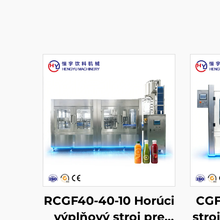
RCGF40-40-10 Horúci
CGF
výplňový stroj pre
stro