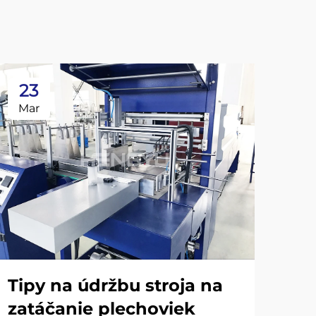
23
2
Mar
Ma
Tipy na údržbu stroja na
zatáčanie plechoviek