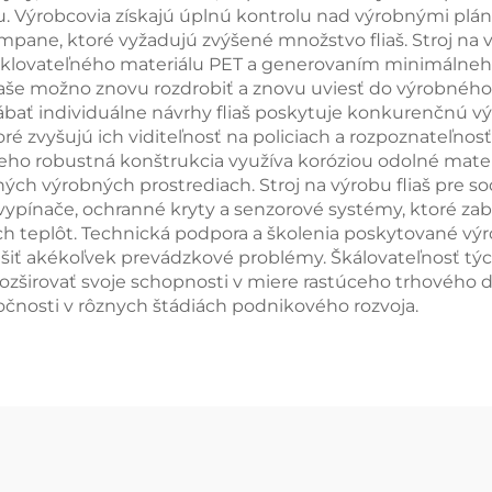
. Výrobcovia získajú úplnú kontrolu nad výrobnými plán
pane, ktoré vyžadujú zvýšené množstvo fliaš. Stroj na 
yklovateľného materiálu PET a generovaním minimálne
fľaše možno znovu rozdrobiť a znovu uviesť do výrobného
rábať individuálne návrhy fliaš poskytuje konkurenčnú 
é zvyšujú ich viditeľnosť na policiach a rozpoznateľnosť 
eho robustná konštrukcia využíva koróziou odolné mater
ých výrobných prostrediach. Stroj na výrobu fliaš pre
ypínače, ochranné kryty a senzorové systémy, ktoré za
ch teplôt. Technická podpora a školenia poskytované 
riešiť akékoľvek prevádzkové problémy. Škálovateľnosť 
irovať svoje schopnosti v miere rastúceho trhového dopy
čnosti v rôznych štádiách podnikového rozvoja.