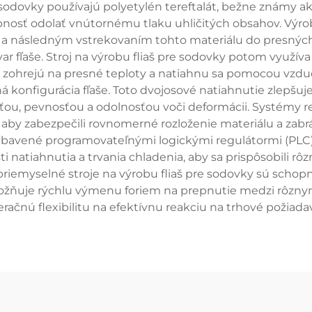
 sodovky používajú polyetylén tereftalát, bežne známy a
pnosť odolať vnútornému tlaku uhličitých obsahov. Výro
 a následným vstrekovaním tohto materiálu do presných f
ar fľaše. Stroj na výrobu fliaš pre sodovky potom využív
u zohrejú na presné teploty a natiahnu sa pomocou vzdu
 konfigurácia fľaše. Toto dvojosové natiahnutie zlepšuj
u, pevnosťou a odolnosťou voči deformácii. Systémy regu
 aby zabezpečili rovnomerné rozloženie materiálu a zabrá
ybavené programovateľnými logickými regulátormi (PLC
sti natiahnutia a trvania chladenia, aby sa prispôsobili 
riemyselné stroje na výrobu fliaš pre sodovky sú schopné
možňuje rýchlu výmenu foriem na prepnutie medzi rôznym
račnú flexibilitu na efektívnu reakciu na trhové požiada