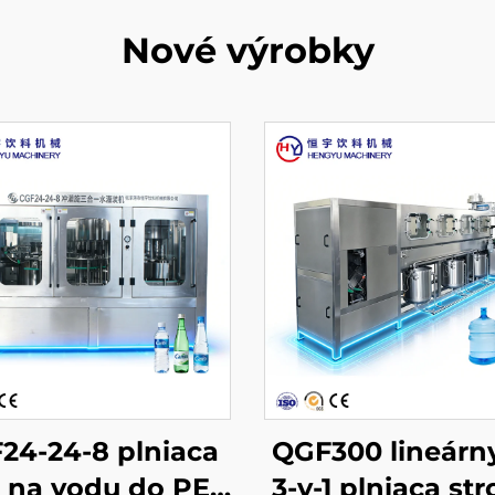
Nové výrobky
24-24-8 plniaca
QGF300 lineárn
j na vodu do PET
3-v-1 plniaca str