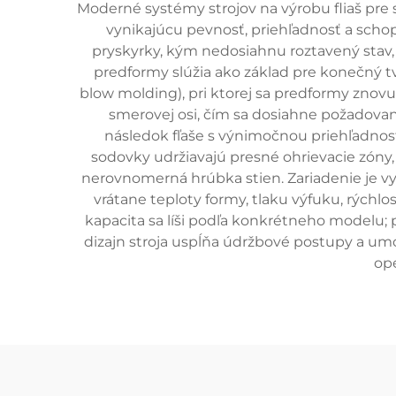
Moderné systémy strojov na výrobu fliaš pre
vynikajúcu pevnosť, priehľadnosť a scho
pryskyrky, kým nedosiahnu roztavený stav,
predformy slúžia ako základ pre konečný tv
blow molding), pri ktorej sa predformy znov
smerovej osi, čím sa dosiahne požadovaná
následok fľaše s výnimočnou priehľadnosťo
sodovky udržiavajú presné ohrievacie zóny,
nerovnomerná hrúbka stien. Zariadenie je v
vrátane teploty formy, tlaku výfuku, rýchlo
kapacita sa líši podľa konkrétneho modelu; p
dizajn stroja uspĺňa údržbové postupy a u
ope