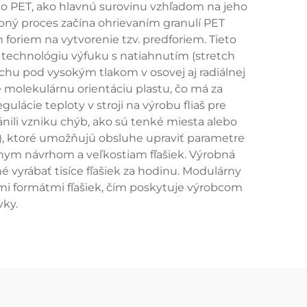
ko PET, ako hlavnú surovinu vzhľadom na jeho
bný proces začína ohrievaním granulí PET
oriem na vytvorenie tzv. predforiem. Tieto
a technológiu výfuku s natiahnutím (stretch
chu pod vysokým tlakom v osovej aj radiálnej
e molekulárnu orientáciu plastu, čo má za
lácie teploty v stroji na výrobu fliaš pre
nili vzniku chýb, ako sú tenké miesta alebo
), ktoré umožňujú obsluhe upraviť parametre
rôznym návrhom a veľkostiam fľašiek. Výrobná
 vyrábať tisíce fľašiek za hodinu. Modulárny
i formátmi fľašiek, čím poskytuje výrobcom
vky.