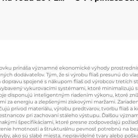
fliaš
vodu do sud
 sodovku prináša významné ekonomické výhody prostrední
ých dodávateľov. Tým, že si výrobu fliaš presunú do vl
 dopravu spojené s nákupom fliaš od výrobcov tretích str
ybavený vykurovacími systémami, ktoré minimalizujú spo
oje disponujú inteligentným riadením výkonu, ktoré zníž
čtami za energiu a zlepšenými ziskovými maržami. Zariad
 prívod materiálu, výrobu predtvarov, tvorbu fliaš a k
nancov pri zachovaní stáleho výstupu. Ďalšou významno
ovnakými špecifikáciami, ktoré presne zodpovedajú požia
oženie hmotnosti a štrukturálnu pevnosť potrebnú na be
yby, ako sú slabé miesta, nepravidelné tvary alebo pošk