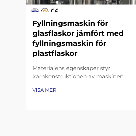
Fyllningsmaskin för
glasflaskor jämfört med
fyllningsmaskin för
plastflaskor
Materialens egenskaper styr
kärnkonstruktionen av maskinen.
Glasbräcklighet och termisk massa:
VISA MER
varför fyllningsmaskiner för
glasflaskor kräver förstärkta
ramkonstruktioner, konveyorbänder
med chockdämpning och
precisionsgrepp för flaskanäs. Att
arbeta med glasflaskor innebär att