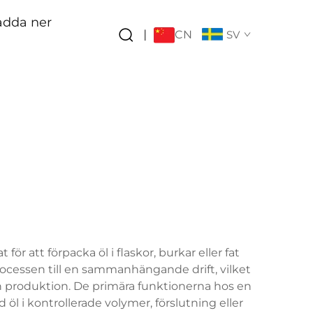
adda ner
CN
|
SV
r att förpacka öl i flaskor, burkar eller fat
processen till en sammanhängande drift, vilket
n produktion. De primära funktionerna hos en
d öl i kontrollerade volymer, förslutning eller