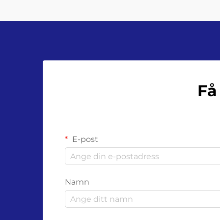
gå …
Få
E-post
Namn