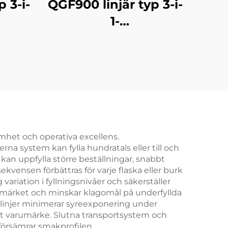
 3-i-
QGF900 linjär typ 3-i-
1-
ingsmaskin
tunnvattenfyllningsmaskin
amhet och operativa excellens.
a system kan fylla hundratals eller till och
an uppfylla större beställningar, snabbt
vensen förbättras för varje flaska eller burk
riation i fyllningsnivåer och säkerställer
arumärket och minskar klagomål på underfyllda
ngslinjer minimerar syreexponering under
itt varumärke. Slutna transportsystem och
örsämrar smakprofilen.