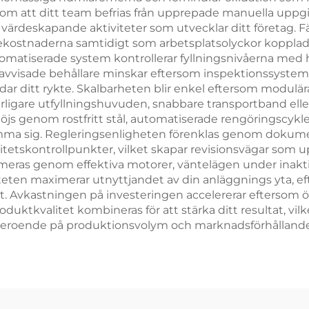
m att ditt team befrias från upprepade manuella uppgifte
 värdeskapande aktiviteter som utvecklar ditt företag. F
ekostnaderna samtidigt som arbetsplatsolyckor kopplade
utomatiserade system kontrollerar fyllningsnivåerna med hö
 avvisade behållare minskar eftersom inspektionssystem u
r ditt rykte. Skalbarheten blir enkel eftersom modulära öl
erligare utfyllningshuvuden, snabbare transportband ell
js genom rostfritt stål, automatiserade rengöringscykl
gömma sig. Regleringsenligheten förenklas genom dokum
litetskontrollpunkter, vilket skapar revisionsvägar som 
imeras genom effektiva motorer, väntelägen under inak
iteten maximerar utnyttjandet av din anläggnings yta, 
llt. Avkastningen på investeringen accelererar eftersom 
uktkvalitet kombineras för att stärka ditt resultat, vilke
r beroende på produktionsvolym och marknadsförhålland