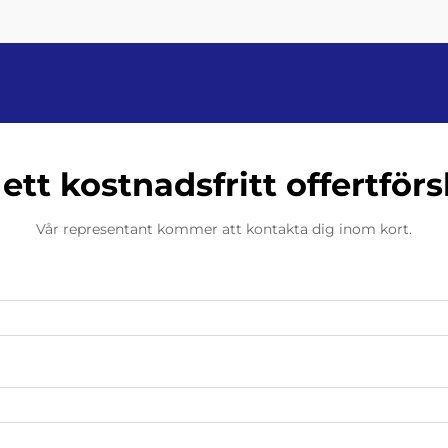
fungerar väl för känslomliga drycker
som juice och kan hantera cirka 20–
36 flaskor per minut...
 ett kostnadsfritt offertförs
Vår representant kommer att kontakta dig inom kort.