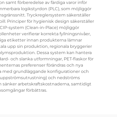
n samt förberedelse av färdiga varor inför
ammerbara logikstyrdon (PLC), som möjliggör
msgränssnitt. Tryckreglersystem säkerställer
l. Principer för hygienisk design säkerställer
CIP-system (Clean-in-Place) möjliggör
heter verifierar korrekta fyllningsnivåer,
tiga etiketter innan produkterna lämnar
ala upp sin produktion, regionala bryggerier
volymsproduktion. Dessa system kan hantera
ndard- och slanka utformningar, PET-flaskor för
umenternas preferenser förändras och nya
arta med grundläggande konfigurationer och
n (uppströmsutrustning) och nedströms
 sänker arbetskraftskostnaderna, samtidigt
nsomgångar förbättras.