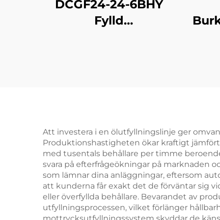
DCGF24-24-6BHY
Fylld
Burk
läskedrycksfyllningsmaskin
Att investera i en ölutfyllningslinje ger omv
Produktionshastigheten ökar kraftigt jämfört
med tusentals behållare per timme beroende 
svara på efterfrågeökningar på marknaden och
som lämnar dina anläggningar, eftersom autom
att kunderna får exakt det de förväntar sig 
eller överfyllda behållare. Bevarandet av pro
utfyllningsprocessen, vilket förlänger hållb
mottrycksutfyllningssystem skyddar de käns