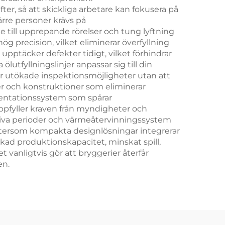
r, så att skickliga arbetare kan fokusera på
ärre personer krävs på
 till upprepande rörelser och tung lyftning
g precision, vilket eliminerar överfyllning
pptäcker defekter tidigt, vilket förhindrar
utfyllningslinjer anpassar sig till din
er utökade inspektionsmöjligheter utan att
er och konstruktioner som eliminerar
entationssystem som spårar
uppfyller kraven från myndigheter och
tiva perioder och värmeåtervinningssystem
eftersom kompakta designlösningar integrerar
ökad produktionskapacitet, minskat spill,
t vanligtvis gör att bryggerier återfår
en.