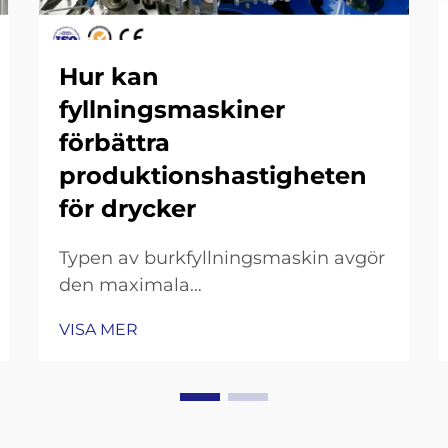
Hur kan
fyllningsmaskiner
förbättra
produktionshastigheten
för drycker
Typen av burkfyllningsmaskin avgör
den maximala
genomströmningspotentialen.
VISA MER
Gravitations-, isobariska och
kolvmotorbaserade
burkfyllningsmaskiner:
kompromisser mellan hastighet och
precision. Gravitationsfyllare