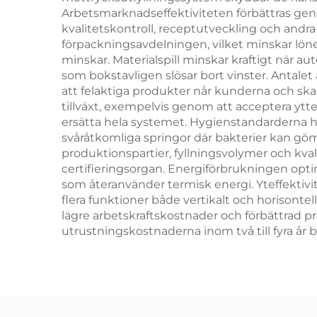
Arbetsmarknadseffektiviteten förbättras geno
kvalitetskontroll, receptutveckling och andra
förpackningsavdelningen, vilket minskar lön
minskar. Materialspill minskar kraftigt när a
som bokstavligen slösar bort vinster. Antalet
att felaktiga produkter når kunderna och skada
tillväxt, exempelvis genom att acceptera ytt
ersätta hela systemet. Hygienstandarderna hö
svåråtkomliga springor där bakterier kan 
produktionspartier, fyllningsvolymer och kva
certifieringsorgan. Energiförbrukningen opt
som återanvänder termisk energi. Yteffektiv
flera funktioner både vertikalt och horisonte
lägre arbetskraftskostnader och förbättrad prod
utrustningskostnaderna inom två till fyra å