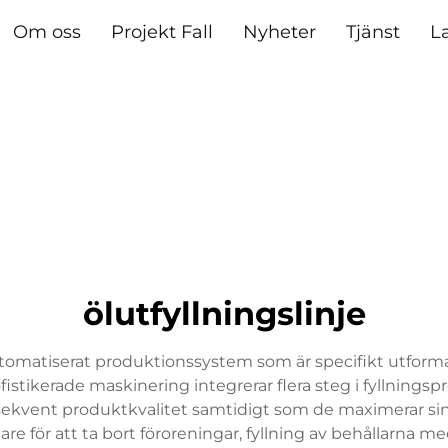
Om oss
Projekt Fall
Nyheter
Tjänst
L
ölutfyllningslinje
omatiserat produktionssystem som är specifikt utformat fö
istikerade maskinering integrerar flera steg i fyllnings
onsekvent produktkvalitet samtidigt som de maximerar si
are för att ta bort föroreningar, fyllning av behållarna me