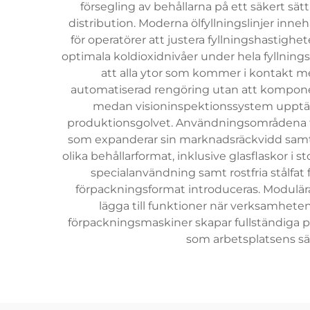
försegling av behållarna på ett säkert sä
distribution. Moderna ölfyllningslinjer in
för operatörer att justera fyllningshastigh
optimala koldioxidnivåer under hela fyllnings
att alla ytor som kommer i kontakt m
automatiserad rengöring utan att komponen
medan visioninspektionssystem upptäcke
produktionsgolvet. Användningsområdena för 
som expanderar sin marknadsräckvidd samt 
olika behållarformat, inklusive glasflaskor i 
specialanvändning samt rostfria stålfat
förpackningsformat introduceras. Modulära
lägga till funktioner när verksamhet
förpackningsmaskiner skapar fullständiga 
som arbetsplatsens sä