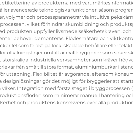
tt, etikettering av produkterna med varumärkesinformatio
nehåller avancerade teknologiska funktioner, såsom progr
eter, volymer och processparametrar via intuitiva pekskär
processen, vilket förhindrar skumbildning och produktspil
ed produkten uppfyller livsmedelssäkerhetskraven, och 
ter behöver demonteras. Flödesmätare och viktkontrollen
r fel som felaktiga lock, skadade behållare eller felak
ölfyllningslinjer omfattar craftbryggerier som söker sk
storskaliga industriella verksamheter som kräver hög
storlekar från små till stora format, aluminiumburkar i sta
 för uttapning. Flexibilitet är avgörande, eftersom kons
 designlösningar gör det möjligt för bryggerier att st
en växer. Integration med första steget i bryggprocesse
produktionsflöden som minimerar manuell hantering och
kerhet och produktens konsekvens över alla produktio