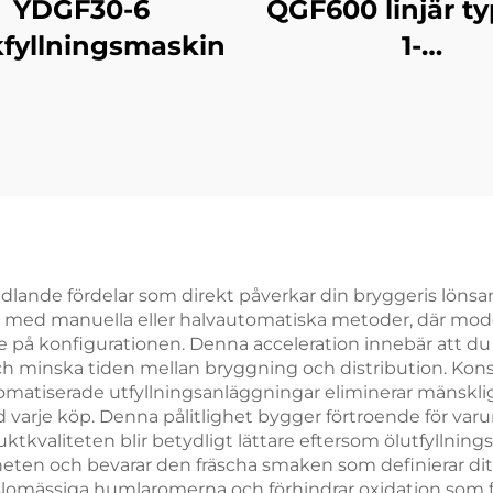
YDGF30-6
QGF600 linjär typ
fyllningsmaskin
1-
tunnvattenfylln
andlande fördelar som direkt påverkar din bryggeris löns
 med manuella eller halvautomatiska metoder, där modern
på konfigurationen. Denna acceleration innebär att du k
 minska tiden mellan bryggning och distribution. Konsek
atiserade utfyllningsanläggningar eliminerar mänsklig va
vid varje köp. Denna pålitlighet bygger förtroende för v
duktkvaliteten blir betydligt lättare eftersom ölutfyllni
arheten och bevarar den fräscha smaken som definierar d
lomässiga humlaromerna och förhindrar oxidation som f