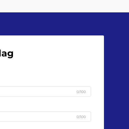
lag
0/100
0/100