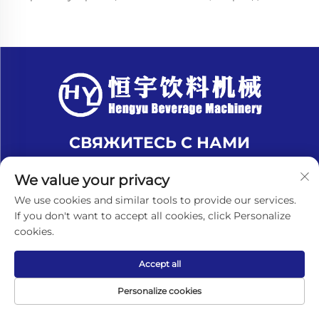
СВЯЖИТЕСЬ С НАМИ
Add: Китай, провинция Цзянсу, город
We value your privacy
Чжанцзяган, посёлок Лэю, деревня Циньфэн,
улица Шуанфэн, д. 1007
We use cookies and similar tools to provide our services.
If you don't want to accept all cookies, click Personalize
Тел.:
+8618151580069
cookies.
Электронная почта:
[email protected]
Accept all
Personalize cookies
© Чжанцзяган Хэньюй Машины для напитков, ООО.
Все права защищены. -
Политика