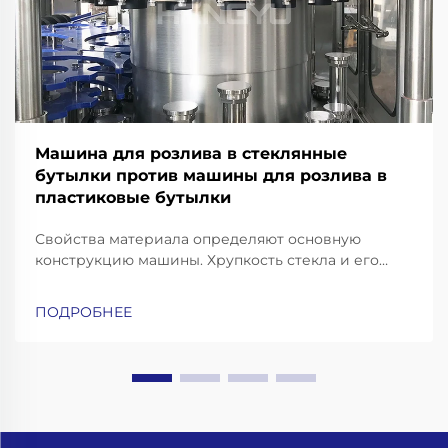
Машина для розлива в стеклянные
бутылки против машины для розлива в
пластиковые бутылки
Свойства материала определяют основную
конструкцию машины. Хрупкость стекла и его
тепловая масса: почему для розлива в стеклянные
бутылки требуются усиленные рамы, конвейеры с
ПОДРОБНЕЕ
амортизацией ударных нагрузок и высокоточные
захваты для горлышка бутылок. Работа со
стеклянными бутылками означает необходимость
учёта...