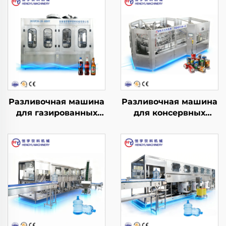
Разливочная машина
Разливочная машина
для газированных
для консервных
напитков DCGF24-24-
банок YDGF30-6
6BHY