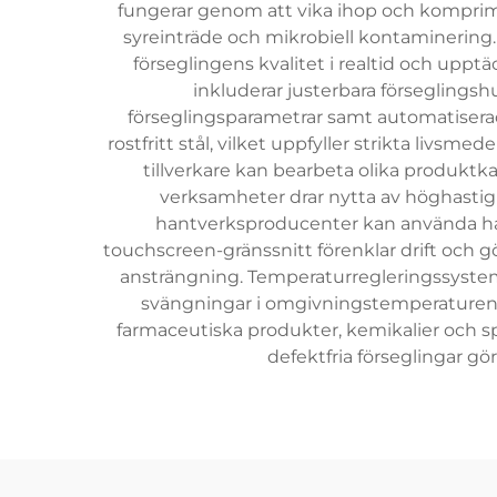
fungerar genom att vika ihop och komprime
syreinträde och mikrobiell kontaminering
förseglingens kvalitet i realtid och upp
inkluderar justerbara förseglings
förseglingsparametrar samt automatisera
rostfritt stål, vilket uppfyller strikta livs
tillverkare kan bearbeta olika produktka
verksamheter drar nytta av höghasti
hantverksproducenter kan använda halv
touchscreen-gränssnitt förenklar drift och g
ansträngning. Temperaturregleringssystem 
svängningar i omgivningstemperaturen.
farmaceutiska produkter, kemikalier och sp
defektfria förseglingar g