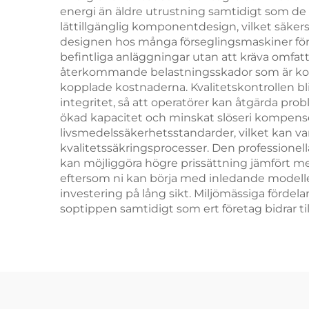
energi än äldre utrustning samtidigt som de 
lättillgänglig komponentdesign, vilket säkers
designen hos många förseglingsmaskiner för b
befintliga anläggningar utan att kräva omfa
återkommande belastningsskador som är koppl
kopplade kostnaderna. Kvalitetskontrollen b
integritet, så att operatörer kan åtgärda pro
ökad kapacitet och minskat slöseri kompens
livsmedelssäkerhetsstandarder, vilket kan var
kvalitetssäkringsprocesser. Den professionel
kan möjliggöra högre prissättning jämfört m
eftersom ni kan börja med inledande modelle
investering på lång sikt. Miljömässiga förde
soptippen samtidigt som ert företag bidrar 