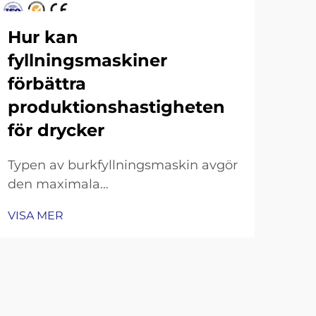
Hur kan
Fe
fyllningsmaskiner
pr
förbättra
bu
produktionshastigheten
Kraf
för drycker
bur
star
Typen av burkfyllningsmaskin avgör
VIS
huv
den maximala
och
genomströmningspotentialen.
burk
VISA MER
Gravitations-, isobariska och
alls
kolvmotorbaserade
kon
burkfyllningsmaskiner:
huv
kompromisser mellan hastighet och
precision. Gravitationsfyllare