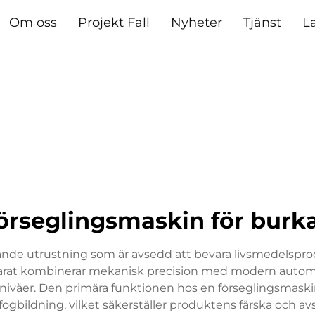
Om oss
Projekt Fall
Nyheter
Tjänst
L
örseglingsmaskin för burk
ande utrustning som är avsedd att bevara livsmedelspro
parat kombinerar mekanisk precision med modern automat
nsnivåer. Den primära funktionen hos en förseglingsmaskin 
ogbildning, vilket säkerställer produktens färska och av