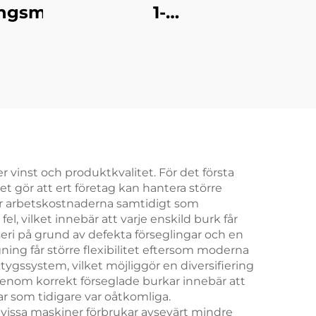
ningsmaskin
1-
tunnvattenfyllningsmaskin
r vinst och produktkvalitet. För det första
 gör att ert företag kan hantera större
skar arbetskostnaderna samtidigt som
, vilket innebär att varje enskild burk får
seri på grund av defekta förseglingar och en
ing får större flexibilitet eftersom moderna
ygssystem, vilket möjliggör en diversifiering
genom korrekt förseglade burkar innebär att
r som tidigare var oåtkomliga.
r vissa maskiner förbrukar avsevärt mindre