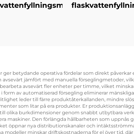
smaskin
kvattenfyllningsmaskin
flaskvattenfyll
ar ger betydande operativa fördelar som direkt påverkar e
vsevärt jämfört med manuella förseglingmetoder, vilket
an bearbeta avsevärt fler enheter per timme, vilket min
orm av automatiserad försegling eliminerar mänskliga fel
lighet leder till färre produktåterkallanden, mindre slö
nter som litar på era produkter. Er produktionsanläggn
till olika burkdimensioner genom snabbt utbytbara verkt
 flera maskiner. Den förlängda hållbarheten som uppnås 
lket öppnar nya distributionskanaler och intäktsströmma
a modeller minskar driftskostnaderna för el över tid, dä