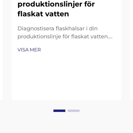
produktionslinjer för
flaskat vatten
Diagnostisera flaskhalsar i din
produktionslinje för flaskat vatten.
Mätning av
VISA MER
genomströmningsluckor:
Fyllningshastighet, omställningstid
och OEE-analys. För att få en
överblick över var produktionen inte
uppfyller kraven bör du undersöka
tre nyckelindikatorer. Börja med att
jämföra…