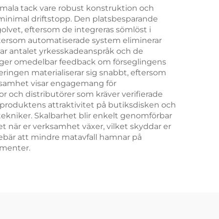
imala tack vare robust konstruktion och
d minimal driftstopp. Den platsbesparande
lvet, eftersom de integreras sömlöst i
ftersom automatiserade system eliminerar
kar antalet yrkesskadeanspråk och de
m ger omedelbar feedback om förseglingens
eringen materialiserar sig snabbt, eftersom
rksamhet visar engagemang för
r och distributörer som kräver verifierade
 produktens attraktivitet på butiksdisken och
ekniker. Skalbarhet blir enkelt genomförbar
 när er verksamhet växer, vilket skyddar er
nebär att mindre matavfall hamnar på
umenter.