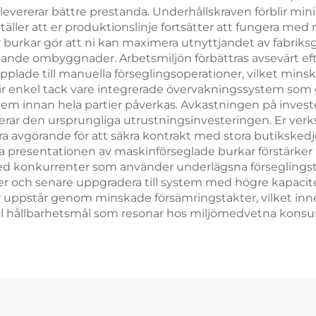
levererar bättre prestanda. Underhållskraven förblir min
täller att er produktionslinje fortsätter att fungera me
urkar gör att ni kan maximera utnyttjandet av fabriksgo
ttande ombyggnader. Arbetsmiljön förbättras avsevärt e
ade till manuella förseglingsoperationer, vilket mins
lir enkel tack vare integrerade övervakningssystem so
blem innan hela partier påverkas. Avkastningen på invest
erar den ursprungliga utrustningsinvesteringen. Er ve
a avgörande för att säkra kontrakt med stora butikskedjo
la presentationen av maskinförseglade burkar förstärker
ed konkurrenter som använder underlägsna förseglingst
r och senare uppgradera till system med högre kapacitet
lar uppstår genom minskade försämringstakter, vilket in
till hållbarhetsmål som resonar hos miljömedvetna kons