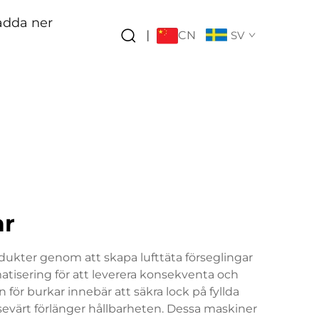
adda ner
CN
|
SV
ar
dukter genom att skapa lufttäta förseglingar
isering för att leverera konsekventa och
för burkar innebär att säkra lock på fyllda
sevärt förlänger hållbarheten. Dessa maskiner