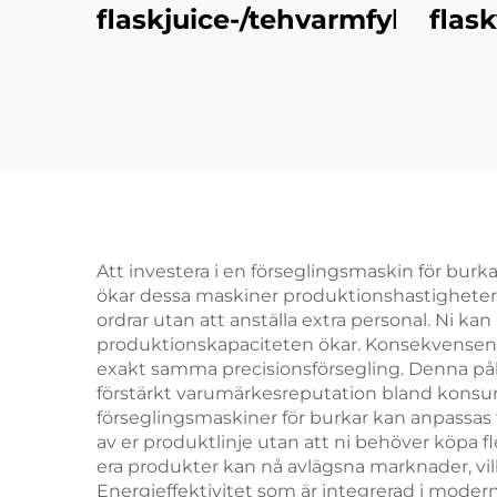
flaskjuice-/tehvarmfyllning
flas
Att investera i en förseglingsmaskin för burk
ökar dessa maskiner produktionshastigheten a
ordrar utan att anställa extra personal. Ni k
produktionskapaciteten ökar. Konsekvensen i f
exakt samma precisionsförsegling. Denna pålit
förstärkt varumärkesreputation bland konsume
förseglingsmaskiner för burkar kan anpassas 
av er produktlinje utan att ni behöver köpa
era produkter kan nå avlägsna marknader, vi
Energieffektivitet som är integrerad i modern