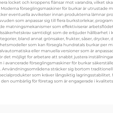
ra locket och kroppens flänsar mot varandra, vilket ska
. Moderna förseglingsmaskiner för burkar är utrustade
täcker eventuella avvikelser innan produkterna lämnar pr
huvuden som anpassar sig till flera burkstorlekar, progr
de matningsmekanismer som effektiviserar arbetsflödet.
medelssäkerhetskrav samtidigt som de erbjuder hållbarhet i
tegorier, bland annat grönsaker, frukter, såser, drycker, 
ghetsmodeller som kan försegla hundratals burkar per 
automatiska eller manuella versioner som är anpassade
ör det möjligt for arbetare att snabbt justera inställni
i avancerade förseglingsmaskiner för burkar säkerställe
 Användningsområdena sträcker sig bortom traditionell 
ecialprodukter som kräver långsiktig lagringsstabilite
ör den oumbärlig för företag som är engagerade i kvalite