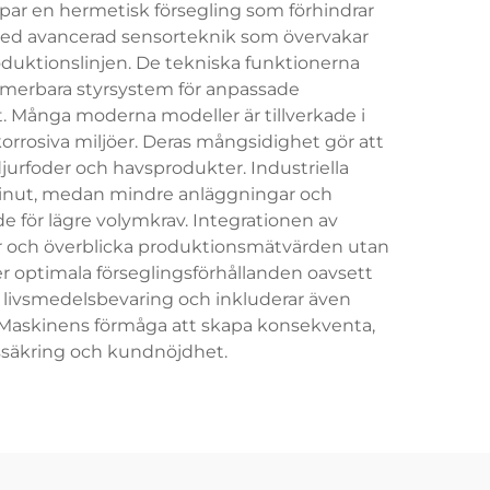
par en hermetisk försegling som förhindrar
 med avancerad sensorteknik som övervakar
oduktionslinjen. De tekniska funktionerna
ammerbara styrsystem för anpassade
 Många moderna modeller är tillverkade i
 korrosiva miljöer. Deras mångsidighet gör att
djurfoder och havsprodukter. Industriella
minut, medan mindre anläggningar och
 för lägre volymkrav. Integrationen av
ngar och överblicka produktionsmätvärden utan
r optimala förseglingsförhållanden oavsett
livsmedelsbevaring och inkluderar även
t. Maskinens förmåga att skapa konsekventa,
tssäkring och kundnöjdhet.