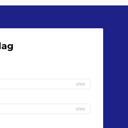
fungerar väl för känslomliga drycker
som juice och kan hantera cirka 20–
36 flaskor per minut...
lag
0/100
0/100