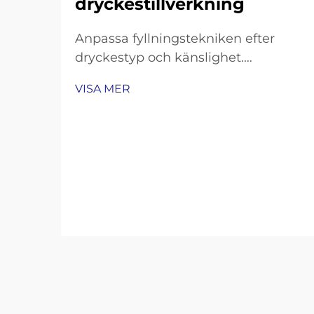
dryckestillverkning
Anpassa fyllningstekniken efter
dryckestyp och känslighet.
Fyllningsmaskiner med mottryck för
VISA MER
kolsyrade drycker och öl. Kolsyrade
drycker som läsk, mousserande
vatten och öl kräver noggranna
fyllningstekniker för att bevara deras
mousserande egenskaper samtidigt
som man undviker överdriven
skumning…