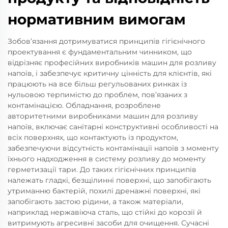
нормативним вимогам
Зобов’язання дотримуватися принципів гігієнічного
проектування є фундаментальним чинником, що
відрізняє професійних виробників машин для розливу
напоїв, і забезпечує критичну цінність для клієнтів, які
працюють на все більш регульованих ринках із
нульовою терпимістю до проблем, пов’язаних з
контамінацією. Обладнання, розроблене
авторитетними виробниками машин для розливу
напоїв, включає санітарні конструктивні особливості на
всіх поверхнях, що контактують із продуктом,
забезпечуючи відсутність контамінації напоїв з моменту
їхнього надходження в систему розливу до моменту
герметизації тари. До таких гігієнічних принципів
належать гладкі, безщілинні поверхні, що запобігають
утриманню бактерій, похилі дренажні поверхні, які
запобігають застою рідини, а також матеріали,
наприклад нержавіюча сталь, що стійкі до корозії й
витримують агресивні засоби для очищення. Сучасні