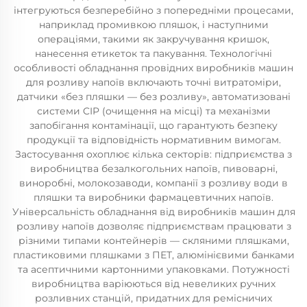
інтегруються безперебійно з попередніми процесами,
наприклад промивкою пляшок, і наступними
операціями, такими як закручування кришок,
нанесення етикеток та пакування. Технологічні
особливості обладнання провідних виробників машин
для розливу напоїв включають точні витратоміри,
датчики «без пляшки — без розливу», автоматизовані
системи CIP (очищення на місці) та механізми
запобігання контамінації, що гарантують безпеку
продукції та відповідність нормативним вимогам.
Застосування охоплює кілька секторів: підприємства з
виробництва безалкогольних напоїв, пивоварні,
виноробні, молокозаводи, компанії з розливу води в
пляшки та виробники фармацевтичних напоїв.
Універсальність обладнання від виробників машин для
розливу напоїв дозволяє підприємствам працювати з
різними типами контейнерів — скляними пляшками,
пластиковими пляшками з ПЕТ, алюмінієвими банками
та асептичними картонними упаковками. Потужності
виробництва варіюються від невеликих ручних
розливних станцій, придатних для ремісничих