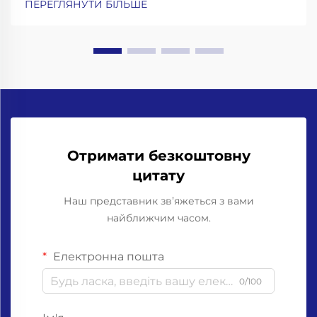
ПЕРЕГЛЯНУТИ БІЛЬШЕ
амортизацією ударів та прецизійні захоплювачі
для горловин. Робота зі скляними пляшками
означає...
Отримати безкоштовну
цитату
Наш представник зв’яжеться з вами
найближчим часом.
Електронна пошта
0/100