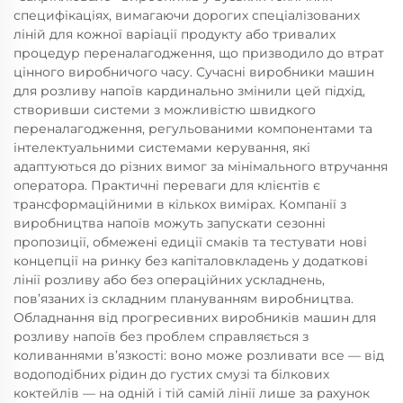
специфікаціях, вимагаючи дорогих спеціалізованих
ліній для кожної варіації продукту або тривалих
процедур переналагодження, що призводило до втрат
цінного виробничого часу. Сучасні виробники машин
для розливу напоїв кардинально змінили цей підхід,
створивши системи з можливістю швидкого
переналагодження, регульованими компонентами та
інтелектуальними системами керування, які
адаптуються до різних вимог за мінімального втручання
оператора. Практичні переваги для клієнтів є
трансформаційними в кількох вимірах. Компанії з
виробництва напоїв можуть запускати сезонні
пропозиції, обмежені едиції смаків та тестувати нові
концепції на ринку без капіталовкладень у додаткові
лінії розливу або без операційних ускладнень,
пов’язаних із складним плануванням виробництва.
Обладнання від прогресивних виробників машин для
розливу напоїв без проблем справляється з
коливаннями в’язкості: воно може розливати все — від
водоподібних рідин до густих смузі та білкових
коктейлів — на одній і тій самій лінії лише за рахунок