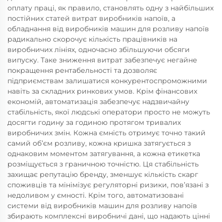
оплату праці, як правило, становлять одну з найбільших
постійних статей витрат виробників напоїв, а
обладнання від виробників машин для розливу напоїв
радикально скорочує кількість працівників на
виробничих лініях, одночасно збільшуючи обсяги
випуску. Таке зниження витрат забезпечує негайне
покращення рентабельності та дозволяє
підприємствам залишатися конкурентоспроможними
навіть за складних ринкових умов. Крім фінансових
економій, автоматизація забезпечує надзвичайну
стабільність, якої людські оператори просто не можуть
досягти годину за годиною протягом тривалих
виробничих змін. Кожна ємність отримує точно такий
самий об’єм розливу, кожна кришка затягується з
однаковим моментом затягування, а кожна етикетка
розміщується з граничною точністю. Ця стабільність
захищає репутацію бренду, зменшує кількість скарг
споживців та мінімізує регуляторні ризики, пов’язані з
недоливом у ємності. Крім того, автоматизовані
системи від виробників машин для розливу напоїв
збирають комплексні виробничі дані, що надають цінні