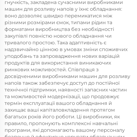
гнучкість, закладена сучасними виробниками
машин для розливу напоїв у їхнє обладнання:
воно дозволяє швидко перемикатися між
різними розмірами ємок, типами рідин та
форматами виробництва без необхідності
закупівлі повністю нового обладнання чи
тривалого простою. Така адаптивність є
надзвичайно цінною в умовах зміни споживчих
уподобань та запровадження нових варіацій
продуктів для використання виникаючих
ринкових можливостей. Співпраця з
досвідченими виробниками машин для розливу
напоїв також забезпечує доступ до постійної
технічної підтримки, наявності запасних частин
та можливостей модернізації, що продовжує
термін експлуатації вашого обладнання й
захищає ваші капіталовкладення протягом
багатьох років його роботи. Ці виробники, як
правило, пропонують комплексні навчальні
програми, які допомагають вашому персоналу
безпечно й ефективно керувати обладнанням,