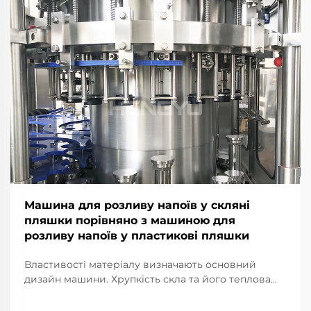
Машина для розливу напоїв у скляні
пляшки порівняно з машиною для
розливу напоїв у пластикові пляшки
Властивості матеріалу визначають основний
дизайн машини. Хрупкість скла та його теплова
інерційність: чому для розливних машин для
пляшок із скла потрібні посилені рами, конвеєри з