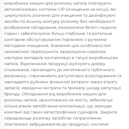
виробники машин для розливу напоїв інтегрують
автоматизовані системи CIP (очищення на місці), які
циркулюють розчини для очищення та дезінфікуючі
засоби по всьому контуру розливу без необхідності
розбирання обладнання, економлячи безліч людино-
годин і забезпечуючи більш стабільне та ретельне
санітарне обслуговування порівняно з ручними
методами очищення. Значення цих особливостей
неможливо переоцінити, враховуючи серйозні
наслідки випадків контамінації в галузі виробництва
напоїв. Відкликання продукції руйнують довіру
споживачів, призводять до негативного публічного
резонансу, спричиняють регуляторні розслідування та
накладають руйнівні фінансові витрати через втрату
запасів, юридичні витрати та тривалу шкоду репутації
бренду. Обладнання від виробників машин для
розливу напоїв, орієнтованих на якість, забезпечує
кілька рівнів запобігання контамінації, що захищає
компанії від таких катастрофічних сценаріїв. Закрите
середовище розливу запобігає потраплянню
повітряних забруднювачів до продукції, системи