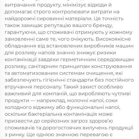
витрачання продукту, мінімізує відходи й
допомагає строго контролювати витрати на
найдорожчі сировинні матеріали. Ця точність
також захищає репутацію вашого бренду,
гарантуючи, що споживачі отримують у кожному
замовленні саме те, чого очікують. Високоякісне
обладнання від встановлених виробників машин
для розливу напоїв значно знижує ризики
контамінації завдяки герметичним середовищам
розливу, санітарним принципам конструювання
та автоматизованим системам очищення, які
забезпечують гігієнічні стандарти без постійного
втручання персоналу. Такий захист особливо
важливий для компаній, що виробляють чутливі
продукти — наприклад, молочні напої, соки
холодного віджиму або функціональні напої,
оскільки бактеріальна контамінація може
призвести до серйозних загроз здоров’ю
споживачів та дорогостоячих вилучень продукції
з ринку. Ще однією значною перевагою є