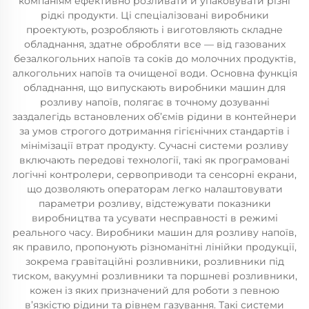
компаніям ефективно розливати й упаковувати різні
рідкі продукти. Ці спеціалізовані виробники
проектують, розробляють і виготовляють складне
обладнання, здатне обробляти все — від газованих
безалкогольних напоїв та соків до молочних продуктів,
алкогольних напоїв та очищеної води. Основна функція
обладнання, що випускають виробники машин для
розливу напоїв, полягає в точному дозуванні
заздалегідь встановлених об’ємів рідини в контейнери
за умов строгого дотримання гігієнічних стандартів і
мінімізації втрат продукту. Сучасні системи розливу
включають передові технології, такі як програмовані
логічні контролери, сервоприводи та сенсорні екрани,
що дозволяють операторам легко налаштовувати
параметри розливу, відстежувати показники
виробництва та усувати несправності в режимі
реального часу. Виробники машин для розливу напоїв,
як правило, пропонують різноманітні лінійки продукції,
зокрема гравітаційні розливники, розливники під
тиском, вакуумні розливники та поршневі розливники,
кожен із яких призначений для роботи з певною
в’язкістю рідини та рівнем газування. Такі системи