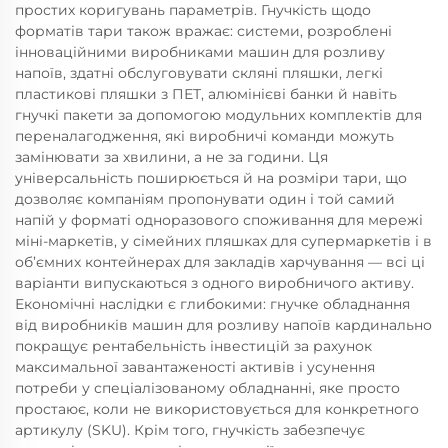
простих коригувань параметрів. Гнучкість щодо
форматів тари також вражає: системи, розроблені
інноваційними виробниками машин для розливу
напоїв, здатні обслуговувати скляні пляшки, легкі
пластикові пляшки з ПЕТ, алюмінієві банки й навіть
гнучкі пакети за допомогою модульних комплектів для
переналагодження, які виробничі команди можуть
замінювати за хвилини, а не за години. Ця
універсальність поширюється й на розміри тари, що
дозволяє компаніям пропонувати один і той самий
напій у форматі одноразового споживання для мережі
міні-маркетів, у сімейних пляшках для супермаркетів і в
об’ємних контейнерах для закладів харчування — всі ці
варіанти випускаються з одного виробничого активу.
Економічні наслідки є глибокими: гнучке обладнання
від виробників машин для розливу напоїв кардинально
покращує рентабельність інвестицій за рахунок
максимальної завантаженості активів і усунення
потреби у спеціалізованому обладнанні, яке просто
простаює, коли не використовується для конкретного
артикулу (SKU). Крім того, гнучкість забезпечує