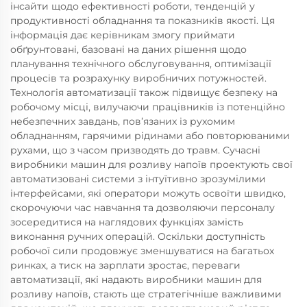
інсайти щодо ефективності роботи, тенденцій у
продуктивності обладнання та показників якості. Ця
інформація дає керівникам змогу приймати
обґрунтовані, базовані на даних рішення щодо
планування технічного обслуговування, оптимізації
процесів та розрахунку виробничих потужностей.
Технологія автоматизації також підвищує безпеку на
робочому місці, вилучаючи працівників із потенційно
небезпечних завдань, пов’язаних із рухомим
обладнанням, гарячими рідинами або повторюваними
рухами, що з часом призводять до травм. Сучасні
виробники машин для розливу напоїв проектують свої
автоматизовані системи з інтуїтивно зрозумілими
інтерфейсами, які оператори можуть освоїти швидко,
скорочуючи час навчання та дозволяючи персоналу
зосередитися на наглядових функціях замість
виконання ручних операцій. Оскільки доступність
робочої сили продовжує зменшуватися на багатьох
ринках, а тиск на зарплати зростає, переваги
автоматизації, які надають виробники машин для
розливу напоїв, стають ще стратегічніше важливими