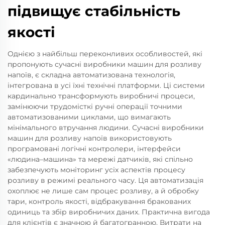
підвищує стабільність
якості
Однією з найбільш переконливих особливостей, які
пропонують сучасні виробники машин для розливу
напоїв, є складна автоматизована технологія,
інтегрована в усі їхні технічні платформи. Ці системи
кардинально трансформують виробничі процеси,
замінюючи трудомісткі ручні операції точними
автоматизованими циклами, що вимагають
мінімального втручання людини. Сучасні виробники
машин для розливу напоїв використовують
програмовані логічні контролери, інтерфейси
«людина–машина» та мережі датчиків, які спільно
забезпечують моніторинг усіх аспектів процесу
розливу в режимі реального часу. Ця автоматизація
охоплює не лише сам процес розливу, а й обробку
тари, контроль якості, відбракування бракованих
одиниць та збір виробничих даних. Практична вигода
для клієнтів є значною й багатогранною. Витрати на