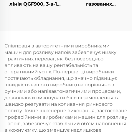
лінія QGF900, 3-в-1
газованих
для розливу води в
безалкогольних
бочки
напоїв DCGF18-18-6
Співпраця з авторитетними виробниками
машин для розливу напоїв забезпечує низку
практичних переваг, які безпосередньо
впливають на вашу рентабельність та
оперативний успіх. По-перше, ці виробники
постачають обладнання, що значно підвищує
швидкість вашого виробництва порівняно з
ручними або напівавтоматичними процесами,
дозволяючи виконувати більші замовлення та
швидко реагувати на коливання ринкового
попиту. Точне інженерне виконання, застосоване
професійними виробниками машин для розливу
напоїв, забезпечує стабільний об’єм наповнення
в кожну ємку, що зменшує надлишкове