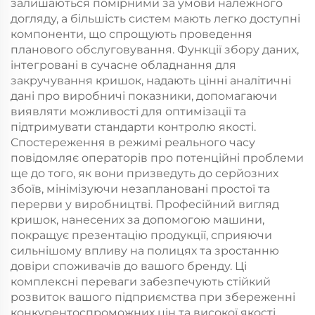
залишаються помірними за умови належного
догляду, а більшість систем мають легко доступні
компоненти, що спрощують проведення
планового обслуговування. Функції збору даних,
інтегровані в сучасне обладнання для
закручування кришок, надають цінні аналітичні
дані про виробничі показники, допомагаючи
виявляти можливості для оптимізації та
підтримувати стандарти контролю якості.
Спостереження в режимі реального часу
повідомляє операторів про потенційні проблеми
ще до того, як вони призведуть до серйозних
збоїв, мінімізуючи незаплановані простої та
перерви у виробництві. Професійний вигляд
кришок, нанесених за допомогою машини,
покращує презентацію продукції, сприяючи
сильнішому впливу на полицях та зростанню
довіри споживачів до вашого бренду. Ці
комплексні переваги забезпечують стійкий
розвиток вашого підприємства при збереженні
конкурентоспроможних цін та високої якості