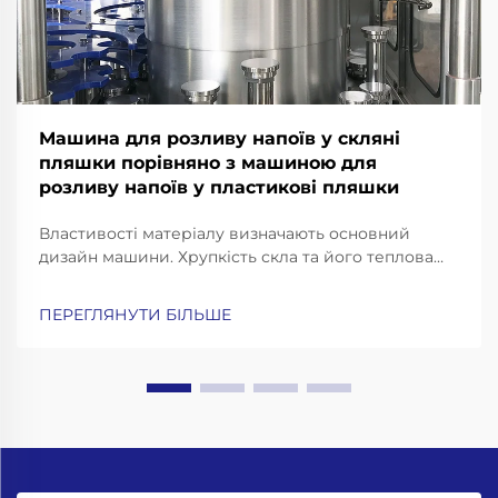
Машина для розливу напоїв у скляні
пляшки порівняно з машиною для
розливу напоїв у пластикові пляшки
Властивості матеріалу визначають основний
дизайн машини. Хрупкість скла та його теплова
інерційність: чому для розливних машин для
пляшок із скла потрібні посилені рами, конвеєри з
ПЕРЕГЛЯНУТИ БІЛЬШЕ
амортизацією ударів та прецизійні захоплювачі
для горловин. Робота зі скляними пляшками
означає...