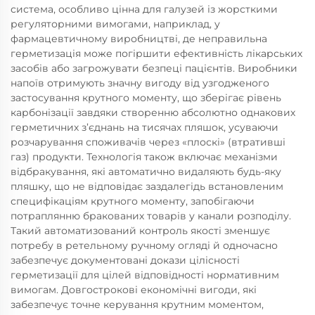
система, особливо цінна для галузей із жорсткими
регуляторними вимогами, наприклад, у
фармацевтичному виробництві, де неправильна
герметизація може погіршити ефективність лікарських
засобів або загрожувати безпеці пацієнтів. Виробники
напоїв отримують значну вигоду від узгодженого
застосування крутного моменту, що зберігає рівень
карбонізації завдяки створенню абсолютно однакових
герметичних з’єднань на тисячах пляшок, усуваючи
розчарування споживачів через «плоскі» (втративші
газ) продукти. Технологія також включає механізми
відбракування, які автоматично видаляють будь-яку
пляшку, що не відповідає заздалегідь встановленим
специфікаціям крутного моменту, запобігаючи
потраплянню бракованих товарів у канали розподілу.
Такий автоматизований контроль якості зменшує
потребу в ретельному ручному огляді й одночасно
забезпечує документовані докази цілісності
герметизації для цілей відповідності нормативним
вимогам. Довгострокові економічні вигоди, які
забезпечує точне керування крутним моментом,