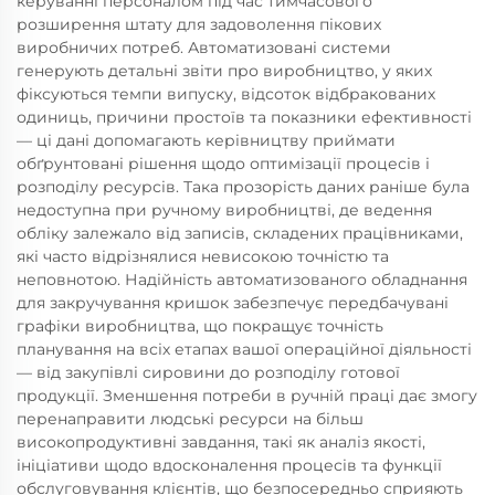
керуванні персоналом під час тимчасового
розширення штату для задоволення пікових
виробничих потреб. Автоматизовані системи
генерують детальні звіти про виробництво, у яких
фіксуються темпи випуску, відсоток відбракованих
одиниць, причини простоїв та показники ефективності
— ці дані допомагають керівництву приймати
обґрунтовані рішення щодо оптимізації процесів і
розподілу ресурсів. Така прозорість даних раніше була
недоступна при ручному виробництві, де ведення
обліку залежало від записів, складених працівниками,
які часто відрізнялися невисокою точністю та
неповнотою. Надійність автоматизованого обладнання
для закручування кришок забезпечує передбачувані
графіки виробництва, що покращує точність
планування на всіх етапах вашої операційної діяльності
— від закупівлі сировини до розподілу готової
продукції. Зменшення потреби в ручній праці дає змогу
перенаправити людські ресурси на більш
високопродуктивні завдання, такі як аналіз якості,
ініціативи щодо вдосконалення процесів та функції
обслуговування клієнтів, що безпосередньо сприяють