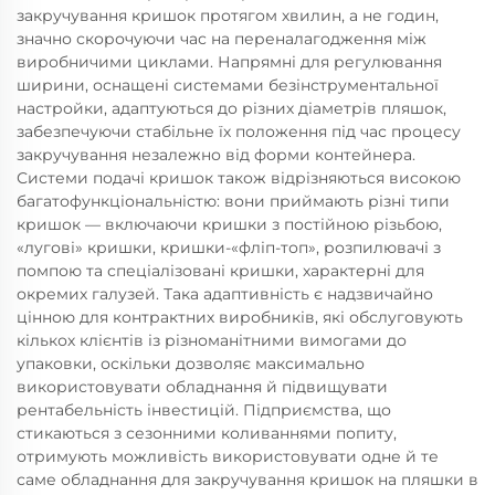
закручування кришок протягом хвилин, а не годин,
значно скорочуючи час на переналагодження між
виробничими циклами. Напрямні для регулювання
ширини, оснащені системами безінструментальної
настройки, адаптуються до різних діаметрів пляшок,
забезпечуючи стабільне їх положення під час процесу
закручування незалежно від форми контейнера.
Системи подачі кришок також відрізняються високою
багатофункціональністю: вони приймають різні типи
кришок — включаючи кришки з постійною різьбою,
«лугові» кришки, кришки-«фліп-топ», розпилювачі з
помпою та спеціалізовані кришки, характерні для
окремих галузей. Така адаптивність є надзвичайно
цінною для контрактних виробників, які обслуговують
кількох клієнтів із різноманітними вимогами до
упаковки, оскільки дозволяє максимально
використовувати обладнання й підвищувати
рентабельність інвестицій. Підприємства, що
стикаються з сезонними коливаннями попиту,
отримують можливість використовувати одне й те
саме обладнання для закручування кришок на пляшки в