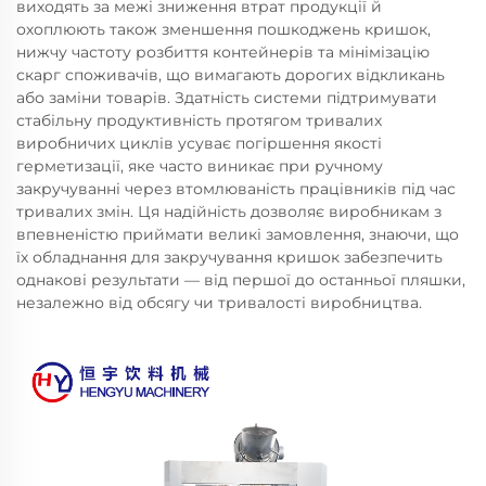
виходять за межі зниження втрат продукції й
охоплюють також зменшення пошкоджень кришок,
нижчу частоту розбиття контейнерів та мінімізацію
скарг споживачів, що вимагають дорогих відкликань
або заміни товарів. Здатність системи підтримувати
стабільну продуктивність протягом тривалих
виробничих циклів усуває погіршення якості
герметизації, яке часто виникає при ручному
закручуванні через втомлюваність працівників під час
тривалих змін. Ця надійність дозволяє виробникам з
впевненістю приймати великі замовлення, знаючи, що
їх обладнання для закручування кришок забезпечить
однакові результати — від першої до останньої пляшки,
незалежно від обсягу чи тривалості виробництва.