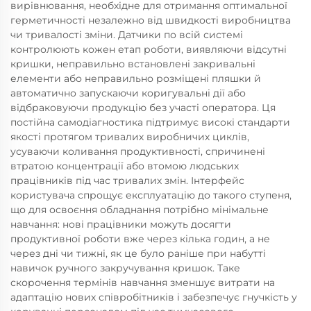
вирівнювання, необхідне для отримання оптимальної
герметичності незалежно від швидкості виробництва
чи тривалості зміни. Датчики по всій системі
контролюють кожен етап роботи, виявляючи відсутні
кришки, неправильно встановлені закривальні
елементи або неправильно розміщені пляшки й
автоматично запускаючи коригувальні дії або
відбраковуючи продукцію без участі оператора. Ця
постійна самодіагностика підтримує високі стандарти
якості протягом тривалих виробничих циклів,
усуваючи коливання продуктивності, спричинені
втратою концентрації або втомою людських
працівників під час тривалих змін. Інтерфейс
користувача спрощує експлуатацію до такого ступеня,
що для освоєння обладнання потрібно мінімальне
навчання: нові працівники можуть досягти
продуктивної роботи вже через кілька годин, а не
через дні чи тижні, як це було раніше при набутті
навичок ручного закручування кришок. Таке
скорочення термінів навчання зменшує витрати на
адаптацію нових співробітників і забезпечує гнучкість у