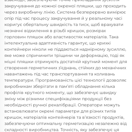
закручування до кожної окремої пляшки, що проходить
через виробничу лінію. Система безперервно вимірює
опір під час процесу закручування й у реальному часі
коригує обертальну швидкість та тиск, щоб врахувати
незначні відхилення в різьбі кришок, розмірах
горловин пляшок або властивостях матеріалів. Така
інтелектуальна адаптивність гарантує, що крихкі
контейнери ніколи не піддаються надмірному зусиллю,
яке може спричинити тріщини чи деформацію, тоді як
міцні пляшки отримують достатній крутний момент для
створення герметичних з’єднань, стійких до механічних
навантажень під час транспортування та коливань
температури. Програмованість цієї технології дозволяє
виробникам зберігати в пам’яті обладнання кілька
профілів крутного моменту, що забезпечує швидку
зміну між різними специфікаціями продукції без
необхідності ручної рекалібрації. Оператори можуть
встановлювати окремі параметри для різних типів
кришок, матеріалів контейнерів та в’язкості продуктів,
забезпечуючи оптимальну герметизацію незалежно від
складності виробництва. Точність, яку забезпечує ця