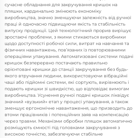
сучасне обладнання для закручування кришок на
пляшки, кардинально змінюють економіку
виробництва, значно зменшуючи залежність від ручної
праці й одночасно підвищуючи якість та стабільність
випуску продукції. Цей технологічний прорив вирішує
зростаючі проблеми, з якими стикаються виробники
щодо доступності робочої сили, витрат на навчання та
фізичних навантажень, пов’язаних із повторюваними
операціями упакування. Автоматизовані системи подачі
кришок безперервно постачають правильно
орієнтовані кришки до станції закручування без будь-
якого втручання людини, використовуючи вібраційні
чаші або підйомні системи, які сортують, вирівнюють і
подають кришки зі швидкістю, що відповідає вимогам
виробництва. Усунення ручної подачі кришок ліквідує
значний «вузький» етап у процесі упакування, а також
зменшує ергономічне навантаження, що призводить до
втоми працівників і потенційних заяв на компенсацію
через травми. Механізми обробки пляшок автоматично
розміщують ємності під головками закручування з
високою точністю, забезпечуючи стабільне