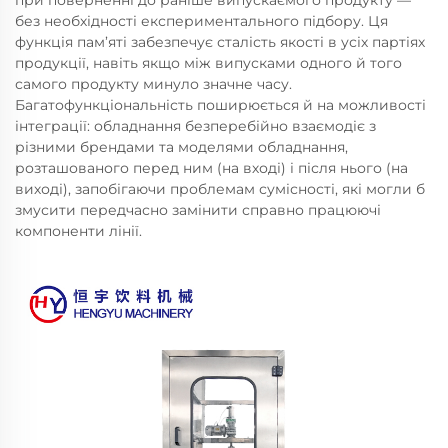
при поверненні до раніше випускаємого продукту —
без необхідності експериментального підбору. Ця
функція пам’яті забезпечує сталість якості в усіх партіях
продукції, навіть якщо між випусками одного й того
самого продукту минуло значне часу.
Багатофункціональність поширюється й на можливості
інтеграції: обладнання безперебійно взаємодіє з
різними брендами та моделями обладнання,
розташованого перед ним (на вході) і після нього (на
виході), запобігаючи проблемам сумісності, які могли б
змусити передчасно замінити справно працюючі
компоненти лінії.