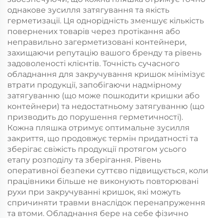
однакове зусилля затягування та якість
герметизації. Ця однорідність зменшує кількість
повернених товарів через протікання або
неправильно загерметизовані контейнери,
захищаючи репутацію вашого бренду та рівень
задоволеності клієнтів. Точність сучасного
обладнання для закручування кришок мінімізує
втрати продукції, запобігаючи надмірному
затягуванню (що може пошкодити кришки або
контейнери) та недостатньому затягуванню (що
призводить до порушення герметичності).
Кожна пляшка отримує оптимальне зусилля
закриття, що продовжує термін придатності та
зберігає свіжість продукції протягом усього
етапу розподілу та зберігання. Рівень
оперативної безпеки суттєво підвищується, коли
працівники більше не виконують повторювані
рухи при закручуванні кришок, які можуть
спричиняти травми внаслідок перенапруження
та втоми. Обладнання бере на себе фізично