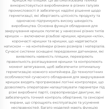
кришок на пляшки. Ця автоматизована техніка
використовується виробниками в різних галузях
промисловості й забезпечує надійні рішення щодо
герметизації, які зберігають цілісність продукту та
одночасно підтримують високу швидкість
виробництва. Основна функція обладнання для
закручування кришок полягає у нанесенні різних типів
кришок — включаючи різьбові кришки, кришки-«клік»,
корончасті кришки та кришки, що надягаються
натиском — на контейнери різних розмірів і матеріалів.
Сучасні системи оснащені передовими датчиками, які
виявляють наявність пляшки, перевіряють
правильність розташування кришки та контролюють
момент затягування, щоб забезпечити оптимальну
герметизацію кожного контейнера. До технологічних
особливостей сучасного обладнання для закручування
кришок входять програмовані логічні контролери, що
дозволяють операторам налаштовувати параметри під
різні виробничі партії, сервоприводні двигуни, які
забезпечують точний контроль обертання, та сенсорні
екрани, що спрощують експлуатацію та усунення
несправностей. Багато моделей мають функцію