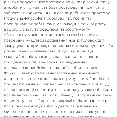
різних продукт-лініях протягом року, зберігаючи сталу
виробничу потужність без простоювання техніки та
зайвого використання цінного виробничого простору.
Модульна філософія проектування, прийнята
провідними виробниками, означає, що по мірі росту
вашого бізнесу та розширення асортименту
обладнання може розвиватися разом із вашими
потребами — шляхом додавання нових головок для
закручування кришок, оновлення систем керування або
розширення можливостей подачі кришок. Ця
масштабованість захищає ваші капіталовкладення,
продовжуючи термін служби обладнання й
відкладаючи необхідність повної заміни системи.
Функції швидкого переналагодження зменшують
операційне «тертя», що часто стримує виробників від
прийняття менших спеціальних замовлень або виходу
на нові ринкові сегменти, ефективно усуваючи бар’єри
для диверсифікації та росту бізнесу. Вбудовані системи
документування зберігають окремі набори параметрів
для кожної конфігурації продукту, забезпечуючи
миттєве відновлення всіх оптимальних налаштувань