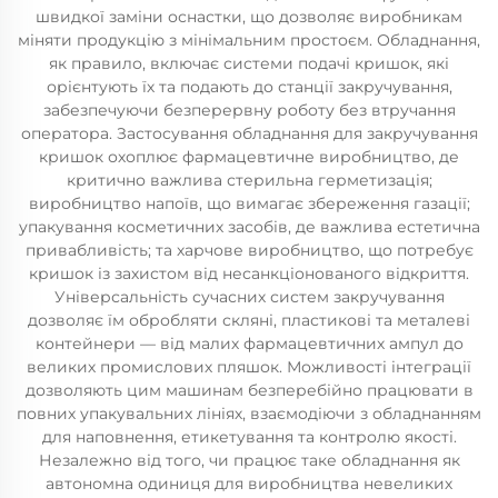
швидкої заміни оснастки, що дозволяє виробникам
міняти продукцію з мінімальним простоєм. Обладнання,
як правило, включає системи подачі кришок, які
орієнтують їх та подають до станції закручування,
забезпечуючи безперервну роботу без втручання
оператора. Застосування обладнання для закручування
кришок охоплює фармацевтичне виробництво, де
критично важлива стерильна герметизація;
виробництво напоїв, що вимагає збереження газації;
упакування косметичних засобів, де важлива естетична
привабливість; та харчове виробництво, що потребує
кришок із захистом від несанкціонованого відкриття.
Універсальність сучасних систем закручування
дозволяє їм обробляти скляні, пластикові та металеві
контейнери — від малих фармацевтичних ампул до
великих промислових пляшок. Можливості інтеграції
дозволяють цим машинам безперебійно працювати в
повних упакувальних лініях, взаємодіючи з обладнанням
для наповнення, етикетування та контролю якості.
Незалежно від того, чи працює таке обладнання як
автономна одиниця для виробництва невеликих