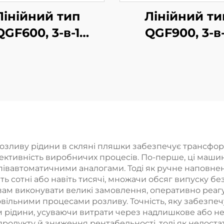
Лінійний тип
Лінійний ти
QGF600, 3-в-1
QGF900, 3-в-
машина для
машина дл
озливу води в
розливу води
бочки
бочки
озливу рідини в скляні пляшки забезпечує трансфор
ективність виробничих процесів. По-перше, ці маши
півавтоматичними аналогами. Тоді як ручне наповн
ь сотні або навіть тисячі, множачи обсяг випуску б
 вам виконувати великі замовлення, оперативно реаг
вільними процесами розливу. Точність, яку забезпеч
м рідини, усуваючи витрати через надлишкове або н
продукту й зниження рентабельності, тоді як недос