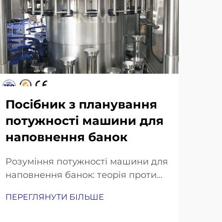
По
об
дл
Посібник з планування
потужності машини для
Щод
наповнення банок
про
ваш
Розуміння потужності машини для
ПЕР
бан
наповнення банок: теорія проти
пер
реальної продуктивності. Чому
вир
ПЕРЕГЛЯНУТИ БІЛЬШЕ
теоретична потужність рідко
пла
відповідає ефективному випуску
стр