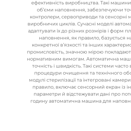
ефективність виробництва. Такі машини
об’єми наповнення, забезпечуючи точ
контролери, сервоприводи та сенсорні м
виробничих циклів. Сучасні моделі авто
адаптувати їх до різних розмірів і форм 
наповнення, як правило, базується н
конкретної в’язкості та інших характери
промисловість, значною мірою покладають
нормативним вимогам. Автоматична машин
точність і швидкість. Такі системи час
процедури очищення та технічного обс
модулі стерилізації та інтегровані каме
правило, включає сенсорний екран із 
параметри й відстежувати дані про пот
годину автоматична машина для наповне