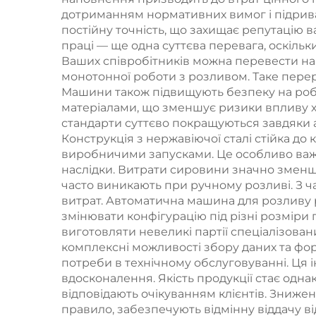
дотриманням нормативних вимог і підрива
постійну точність, що захищає репутацію 
праці — ще одна суттєва перевага, оскільк
Ваших співробітників можна перевести на 
монотонної роботи з розливом. Таке перер
Машини також підвищують безпеку на робо
матеріалами, що зменшує ризики впливу хі
стандарти суттєво покращуються завдяки 
Конструкція з нержавіючої сталі стійка до
виробничими запусками. Це особливо важл
наслідки. Витрати сировини значно зменшу
часто виникають при ручному розливі. З ч
витрат. Автоматична машина для розливу р
змінювати конфігурацію під різні розміри 
виготовляти невеликі партії спеціалізова
комплексні можливості збору даних та фор
потреби в технічному обслуговуванні. Ця 
вдосконалення. Якість продукції стає одн
відповідають очікуванням клієнтів. Знижен
правило, забезпечують відмінну віддачу ві