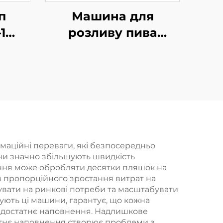
п
Машина для
1
розливу пива
я
BCGF18-18-6-2
 в
маційні переваги, які безпосередньо
ни значно збільшують швидкість
ення може обробляти десятки пляшок на
ез пропорційного зростання витрат на
увати на ринкові потреби та масштабувати
ують ці машини, гарантує, що кожна
едостатнє наповнення. Надлишкове
татнє наповнення створює проблеми з