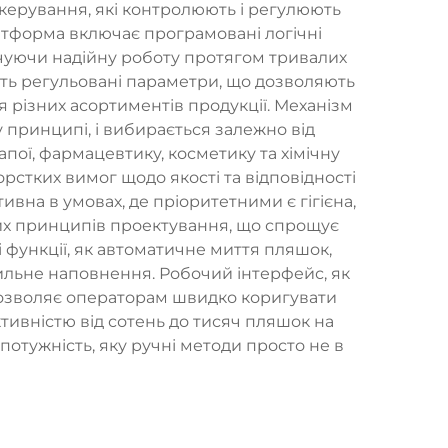
керування, які контролюють і регулюють
атформа включає програмовані логічні
ечуючи надійну роботу протягом тривалих
ть регульовані параметри, що дозволяють
я різних асортиментів продукції. Механізм
 принципі, і вибирається залежно від
апої, фармацевтику, косметику та хімічну
стких вимог щодо якості та відповідності
а в умовах, де пріоритетними є гігієна,
рних принципів проектування, що спрощує
функції, як автоматичне миття пляшок,
вильне наповнення. Робочий інтерфейс, як
дозволяє операторам швидко коригувати
тивністю від сотень до тисяч пляшок на
тужність, яку ручні методи просто не в