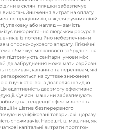
рідини в скляні пляшки забезпечує
им вимогам. Зниження витрат на оплату
енше працівників, ніж для ручних ліній.
і, упаковку або нагляд — замість
мізує використання людських ресурсів.
цівників із потенційно небезпечними
вм опорно-рухового апарату. Гігієнічні
стема обмежує можливості забруднення.
ення підтримують санітарні умови між
ей, де забруднення може мати серйозні
ть проливам, капанню та переливам, які
 перетворюються на суттєве зниження
вою гнучкістю: вона дозволяє швидко
. Ця адаптивність дає змогу ефективно
одукції. Сучасні машини забезпечують
робництва, тенденції ефективності та
зації ініціатив безперервного
печуючи уніфіковані товари, які щоразу
ість споживачів. Нарешті, ці машини, як
очаткові капітальні витрати протягом