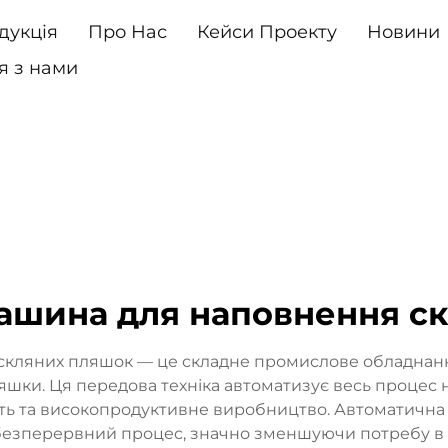
дукція
Про Нас
Кейси Проекту
Новини
я з нами
ашина для наповнення с
кляних пляшок — це складне промислове обладнання
ляшки. Ця передова техніка автоматизує весь процес 
ість та високопродуктивне виробництво. Автоматичн
й безперервний процес, значно зменшуючи потребу в