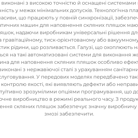
 виконані з високою точністю й оснащені системами 
ність у межах мінімальних допусків. Технологічна пл
асиви, що працюють у повній синхронізації, забезп
матичних машин для наповнення скляних пляшок маю
пляшок, надаючи виробникам універсальні рішення дл
а гравітаційному, тиск-орієнтованому або вакуумному
стик рідини, що розливається. Галузі, що охоплюють н
ся на такі автоматизовані системи для виконання жор
а для наповнення скляних пляшок особливо ефективн
то виконані з нержавіючої сталі з урахуванням саніта
луговування. У передових моделях передбачено такі 
ри контролю якості, які виявляють дефекти або непра
інтуїтивно зрозумілими опціями програмування, що 
очне виробництво в режимі реального часу. З продук
ння скляних пляшок забезпечує значну виробничу по
змозі забезпечити.