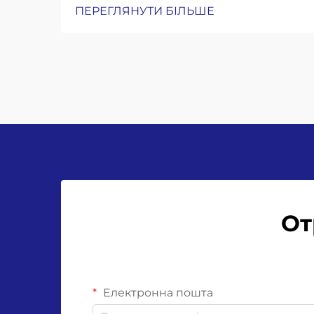
ПЕРЕГЛЯНУТИ БІЛЬШЕ
інерційність: чому для розливних
машин для пляшок із скла
потрібні посилені рами, конвеєри
з амортизацією ударів та
прецизійні захоплювачі для
горловин. Робота зі скляними
пляшками означає...
От
Електронна пошта