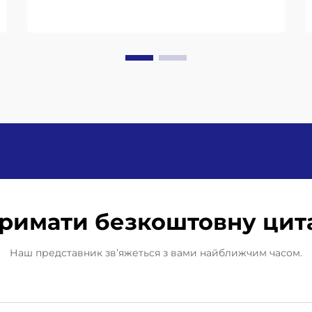
принципом гравітації, ізобарична
та поршнева: компроміс між
швидкістю та точністю.
Гравітаційні наповнювачі добре
підходять для делікатних напоїв,
таких як сік, і обробляють
приблизно 20–36 пляшок
щохвилини...
римати безкоштовну цит
Наш представник зв’яжеться з вами найближчим часом.