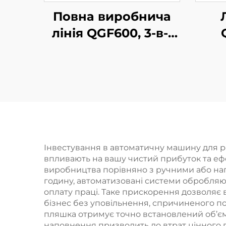
Повна виробнича
лінія QGF600, 3-в-1
для розливу води в
бочки
р
Інвестування в автоматичну машину для р
впливають на вашу чистий прибуток та еф
виробництва порівняно з ручними або на
годину, автоматизовані системи обробляют
оплату праці. Таке прискорення дозволяє
бізнес без уповільнення, спричиненого по
пляшка отримує точно встановлений об’є
наповнення призводить до втрат цінного 