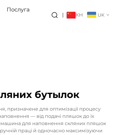
Послуга
КН
|
UK
кляних бутылок
, призначене для оптимізації процесу
наповнення — від подачі пляшок до їх
а машина для наповнення скляних пляшок
 ручній праці й одночасно максимізуючи