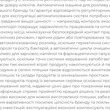
є довіру клієнтів. Автоматична машина для розливу 
вашого бренду та гарантує відповідність регуляторн
и для експлуатації автоматизованих систем потрібно м
завдання вищої цінності — наприклад, контроль якост
озподіл покращує задоволеність працівників та опти
чому місці, мінімізуючи безпосередній контакт пра
мічних речовин, гарячих рідин або повторюваних тра
автоматизованому розливу, оскільки герметична си
 корозії та росту бактерій, а автоматичні цикли очищ
иво для харчової, напійної та фармацевтичної галуз
ються, оскільки точні системи керування запобігаю
асом такі економії втрат продукту накопичуються й
ідини в скляні пляшки також відрізняється винятко
пляшок та склади продуктів із мінімальним простоєм
них продуктів поряд із великими серіями основної пр
мування звітів, надаючи цінні дані про показники ви
інформація сприяє прийняттю кращих рішень та реалі
аково високою для кожної виготовленої пляшки, забез
ня варіативності посилює цілісність бренду та лояльн
д інвестицій: експлуатаційні економії компенсують п