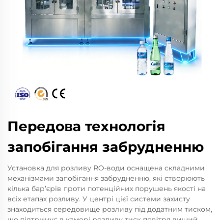
Передова технологія
запобігання забрудненню
Установка для розливу RO-води оснащена складними
механізмами запобігання забрудненню, які створюють
кілька бар’єрів проти потенційних порушень якості на
всіх етапах розливу. У центрі цієї системи захисту
знаходиться середовище розливу під додатним тиском,
що підтримує в камері розливу тиск повітря вищий,