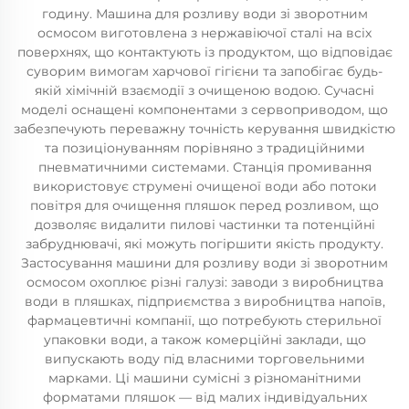
годину. Машина для розливу води зі зворотним
осмосом виготовлена з нержавіючої сталі на всіх
поверхнях, що контактують із продуктом, що відповідає
суворим вимогам харчової гігієни та запобігає будь-
якій хімічній взаємодії з очищеною водою. Сучасні
моделі оснащені компонентами з сервоприводом, що
забезпечують переважну точність керування швидкістю
та позиціонуванням порівняно з традиційними
пневматичними системами. Станція промивання
використовує струмені очищеної води або потоки
повітря для очищення пляшок перед розливом, що
дозволяє видалити пилові частинки та потенційні
забруднювачі, які можуть погіршити якість продукту.
Застосування машини для розливу води зі зворотним
осмосом охоплює різні галузі: заводи з виробництва
води в пляшках, підприємства з виробництва напоїв,
фармацевтичні компанії, що потребують стерильної
упаковки води, а також комерційні заклади, що
випускають воду під власними торговельними
марками. Ці машини сумісні з різноманітними
форматами пляшок — від малих індивідуальних