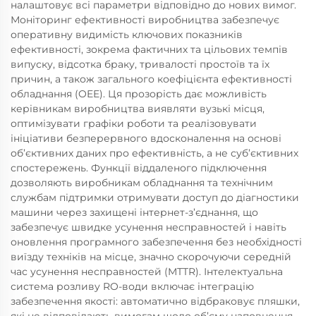
налаштовує всі параметри відповідно до нових вимог.
Моніторинг ефективності виробництва забезпечує
оперативну видимість ключових показників
ефективності, зокрема фактичних та цільових темпів
випуску, відсотка браку, тривалості простоїв та їх
причин, а також загального коефіцієнта ефективності
обладнання (OEE). Ця прозорість дає можливість
керівникам виробництва виявляти вузькі місця,
оптимізувати графіки роботи та реалізовувати
ініціативи безперервного вдосконалення на основі
об’єктивних даних про ефективність, а не суб’єктивних
спостережень. Функції віддаленого підключення
дозволяють виробникам обладнання та технічним
службам підтримки отримувати доступ до діагностики
машини через захищені інтернет-з’єднання, що
забезпечує швидке усунення несправностей і навіть
оновлення програмного забезпечення без необхідності
виїзду техніків на місце, значно скорочуючи середній
час усунення несправностей (MTTR). Інтелектуальна
система розливу RO-води включає інтеграцію
забезпечення якості: автоматично відбраковує пляшки,