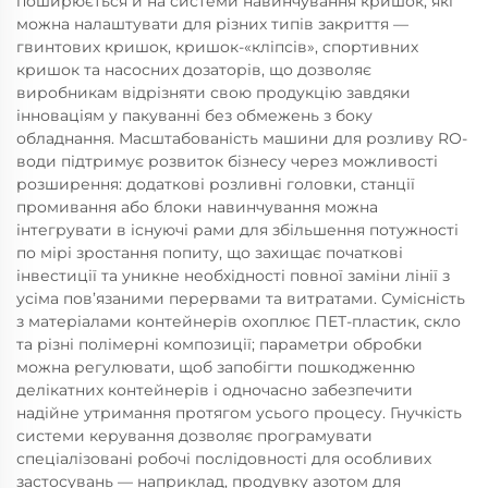
поширюється й на системи навинчування кришок, які
можна налаштувати для різних типів закриття —
гвинтових кришок, кришок-«кліпсів», спортивних
кришок та насосних дозаторів, що дозволяє
виробникам відрізняти свою продукцію завдяки
інноваціям у пакуванні без обмежень з боку
обладнання. Масштабованість машини для розливу RO-
води підтримує розвиток бізнесу через можливості
розширення: додаткові розливні головки, станції
промивання або блоки навинчування можна
інтегрувати в існуючі рами для збільшення потужності
по мірі зростання попиту, що захищає початкові
інвестиції та уникне необхідності повної заміни лінії з
усіма пов’язаними перервами та витратами. Сумісність
з матеріалами контейнерів охоплює ПЕТ-пластик, скло
та різні полімерні композиції; параметри обробки
можна регулювати, щоб запобігти пошкодженню
делікатних контейнерів і одночасно забезпечити
надійне утримання протягом усього процесу. Гнучкість
системи керування дозволяє програмувати
спеціалізовані робочі послідовності для особливих
застосувань — наприклад, продувку азотом для