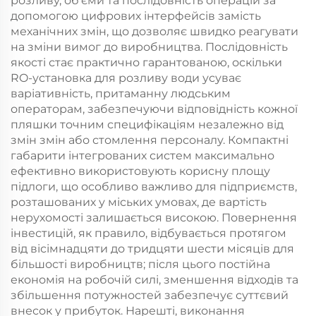
розливу, об’єми та послідовність операцій за
допомогою цифрових інтерфейсів замість
механічних змін, що дозволяє швидко реагувати
на зміни вимог до виробництва. Послідовність
якості стає практично гарантованою, оскільки
RO-установка для розливу води усуває
варіативність, притаманну людським
операторам, забезпечуючи відповідність кожної
пляшки точним специфікаціям незалежно від
змін змін або стомлення персоналу. Компактні
габарити інтегрованих систем максимально
ефективно використовують корисну площу
підлоги, що особливо важливо для підприємств,
розташованих у міських умовах, де вартість
нерухомості залишається високою. Повернення
інвестицій, як правило, відбувається протягом
від вісімнадцяти до тридцяти шести місяців для
більшості виробництв; після цього постійна
економія на робочій силі, зменшення відходів та
збільшення потужностей забезпечує суттєвий
внесок у прибуток. Нарешті, виконання