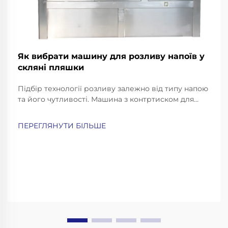
Як вибрати машину для розливу напоїв у
скляні пляшки
Підбір технології розливу залежно від типу напою
та його чутливості. Машина з контртиском для
газованих напоїв та пива. Газовані напої, такі як
газована вода, содова та пиво, потребують
ПЕРЕГЛЯНУТИ БІЛЬШЕ
особливо обережного розливу, щоб зберегти їх
газування й уникнути надмірного пінення...