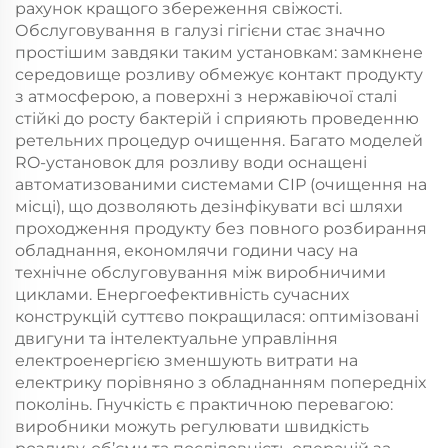
рахунок кращого збереження свіжості.
Обслуговування в галузі гігієни стає значно
простішим завдяки таким установкам: замкнене
середовище розливу обмежує контакт продукту
з атмосферою, а поверхні з нержавіючої сталі
стійкі до росту бактерій і сприяють проведенню
ретельних процедур очищення. Багато моделей
RO-установок для розливу води оснащені
автоматизованими системами CIP (очищення на
місці), що дозволяють дезінфікувати всі шляхи
проходження продукту без повного розбирання
обладнання, економлячи години часу на
технічне обслуговування між виробничими
циклами. Енергоефективність сучасних
конструкцій суттєво покращилася: оптимізовані
двигуни та інтелектуальне управління
електроенергією зменшують витрати на
електрику порівняно з обладнанням попередніх
поколінь. Гнучкість є практичною перевагою:
виробники можуть регулювати швидкість