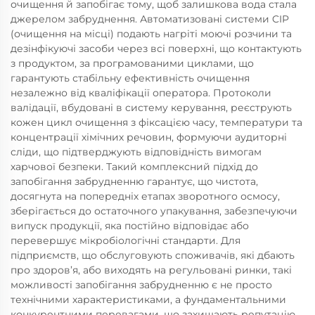
очищення й запобігає тому, щоб залишкова вода стала
джерелом забруднення. Автоматизовані системи CIP
(очищення на місці) подають нагріті моючі розчини та
дезінфікуючі засоби через всі поверхні, що контактують
з продуктом, за програмованими циклами, що
гарантують стабільну ефективність очищення
незалежно від кваліфікації оператора. Протоколи
валідації, вбудовані в систему керування, реєструють
кожен цикл очищення з фіксацією часу, температури та
концентрації хімічних речовин, формуючи аудиторні
сліди, що підтверджують відповідність вимогам
харчової безпеки. Такий комплексний підхід до
запобігання забрудненню гарантує, що чистота,
досягнута на попередніх етапах зворотного осмосу,
зберігається до остаточного упакування, забезпечуючи
випуск продукції, яка постійно відповідає або
перевершує мікробіологічні стандарти. Для
підприємств, що обслуговують споживачів, які дбають
про здоров’я, або виходять на регульовані ринки, такі
можливості запобігання забрудненню є не просто
технічними характеристиками, а фундаментальними
конкурентними перевагами, що захищають репутацію