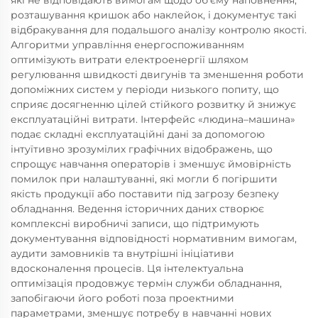
які не відповідають вимогам щодо об’єму наповнення,
розташування кришок або наклейок, і документує такі
відбракування для подальшого аналізу контролю якості.
Алгоритми управління енергоспоживанням
оптимізують витрати електроенергії шляхом
регулювання швидкості двигунів та зменшення роботи
допоміжних систем у періоди низького попиту, що
сприяє досягненню цілей стійкого розвитку й знижує
експлуатаційні витрати. Інтерфейс «людина–машина»
подає складні експлуатаційні дані за допомогою
інтуїтивно зрозумілих графічних відображень, що
спрощує навчання операторів і зменшує ймовірність
помилок при налаштуванні, які могли б погіршити
якість продукції або поставити під загрозу безпеку
обладнання. Ведення історичних даних створює
комплексні виробничі записи, що підтримують
документування відповідності нормативним вимогам,
аудити замовників та внутрішні ініціативи
вдосконалення процесів. Ця інтелектуальна
оптимізація продовжує термін служби обладнання,
запобігаючи його роботі поза проектними
параметрами, зменшує потребу в навчанні нових