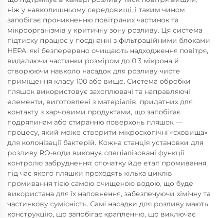
ніж у навколишньому середовищі, і таким чином
запобігає проникненню повітряних частинок та
мікроорганізмів у критичну зону розливу. Ця система
підтиску працює у поєднанні з фільтраційними блоками
HEPA, які безперервно очищають надходження повітря,
видаляючи частинки розміром до 0,3 мікрона й
створюючи навколо насадок для розливу чисте
приміщення класу 100 або вище. Система обробки
пляшок використовує захоплювачі та направляючі
елементи, виготовлені з матеріалів, придатних для
контакту з харчовими продуктами, що запобігає
подряпинам або стиранню поверхонь пляшок —
процесу, який може створити мікроскопічні «сховища»
для колонізації бактерій. Кожна станція установки для
розливу RO-води виконує спеціалізовані функції
контролю забруднення: спочатку йде етап промивання,
під час якого пляшки проходять кілька циклів
промивання тією самою очищеною водою, що буде
використана для їх наповнення, забезпечуючи хімічну та
частинкову сумісність. Самі насадки для розливу мають
конструкцію, що запобігає крапленню, що виключає