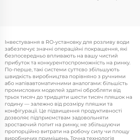
CGF24-24-8
для розливу води в
бочки
Інвестування в RO-установку для розливу води
забезпечує значні операційні покращення, які
безпосередньо впливають на вашу чистий
прибуток та конкурентоспроможність на ринку.
По-перше, такі системи суттєво збільшують
швидкість виробництва порівняно з ручними
або напівавтоматичними аналогами: більшість
промислових моделей здатні обробляти від
трьох тисяч до тридцяти шести тисяч пляшок на
годину — залежно від розміру пляшки та
конфігурації. Це підвищення продуктивності
дозволяє підприємствам задовольняти
зростаючий попит на ринку, не збільшуючи
пропорційно витрати на робочу силу чи площу
виробничих приміщень. Точна технологія