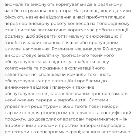
аномалії та виконують коригувальні дії в реальному
часі без втручання оператора. Наприклад, коли датчики
фіксують незначні відхилення в часі прибуття пляшок
через нерівномірну роботу конвеєра на попередньому
етапі, система автоматично коригує час роботи станції
розливу, щоб зберегти оптимальну синхронізацію й
запобігти заклинюванню пляшок або пропущеним
циклам наповнення. Розливна машина для RO-води
використовує аналітику прогнозного технічного
обслуговування, яка відстежує шаблони зносу
компонентів та показники експлуатаційного
навантаження, сповіщаючи команди технічного
обслуговування про потенційні проблеми до
виникнення відмов і плануючи технічне
обслуговування під час запланованих простоїв замість
неочікуваних перерв у виробництві. Системи
управління рецептурами зберігають повні набори
параметрів для різних розмірів пляшок та специфікацій
продукту, що дозволяє операторам перемикатися між
виробничими циклами простим вибором відповідної
рецептури на сенсорному екрані; машина автоматично