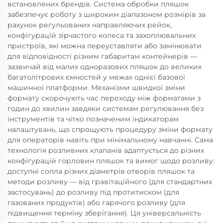
встановлених брендів. Система обробки пляшок
забезпечує роботу з широким діапазоном розмірів за
рахунок регульованих направляючих рейок,
конфігурацій зірчастого колеса та захоплювальних
пристроїв, які можна переуставляти або замінювати
для відповідності різним габаритам контейнерів —
зазвичай від малих одноразових пляшок до великих
багатолітрових ємностей у межах однієї базової
машинної платформи. Механізми швидкої зміни
формату скорочують час переходу між форматами з
годин до хвилин завдяки системам регулювання без
інструментів та чітко позначеним індикаторам
налаштувань, що спрощують процедуру зміни формату
для операторів навіть при мінімальному навчанні. Сама
технологія розливних клапанів адаптується до різних
конфігурацій горловин пляшок та вимог щодо розливу:
доступні сопла різних діаметрів отворів пляшок та
методи розливу — від гравітаційного (для стандартних
застосувань) до розливу під протитиском (для
газованих продуктів) або гарячого розливу (для
підвищення терміну зберігання). Ця універсальність