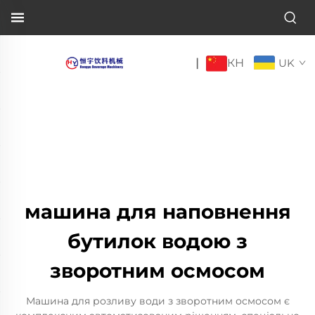
КН
|
UK
машина для наповнення
бутилок водою з
зворотним осмосом
Машина для розливу води з зворотним осмосом є