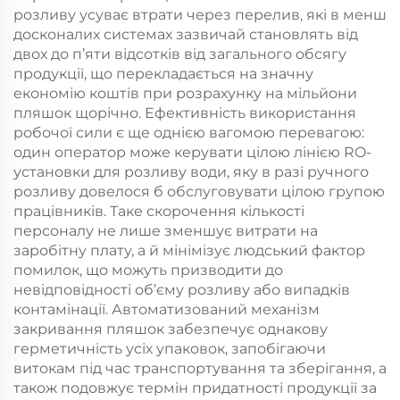
розливу усуває втрати через перелив, які в менш
досконалих системах зазвичай становлять від
двох до п’яти відсотків від загального обсягу
продукції, що перекладається на значну
економію коштів при розрахунку на мільйони
пляшок щорічно. Ефективність використання
робочої сили є ще однією вагомою перевагою:
один оператор може керувати цілою лінією RO-
установки для розливу води, яку в разі ручного
розливу довелося б обслуговувати цілою групою
працівників. Таке скорочення кількості
персоналу не лише зменшує витрати на
заробітну плату, а й мінімізує людський фактор
помилок, що можуть призводити до
невідповідності об’єму розливу або випадків
контамінації. Автоматизований механізм
закривання пляшок забезпечує однакову
герметичність усіх упаковок, запобігаючи
витокам під час транспортування та зберігання, а
також подовжує термін придатності продукції за