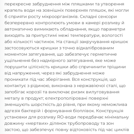
перехресне забруднення між пляшками та утворення
крапель води на зовнішніх поверхнях пляшок, які могли
б сприяти росту мікроорганізмів. Складні сенсори
безперервно контролюють умови в камері розливу й
автоматично вимикають обладнання, якщо параметри
виходять за припустимі межі температури, вологості
або кількості частинок. На станції закручування кришок
застосовуються кришки з точно відкаліброваним
моментом затягування, що забезпечує герметичне
ущільнення без надмірного затягування, яке може
порушити цілісність кришки або спричинити тріщини
від напруження, через які забруднення може
проникати під час зберігання. Вся конструкція, що
контактує з рідиною, виконана з нержавіючої сталі, що
запобігає корозії та виключає ризик вилуговування
металу в продукт; електрополіровані поверхні
зменшують шорсткість до рівня, при якому неможлива
адгезія бактерій і формування біоплівок. Конструкція
установки для розливу RO-води передбачає мінімальну
довжину «мертвих» ділянок трубопроводу та зон
застою, що забезпечує повну відтоковість під час циклів