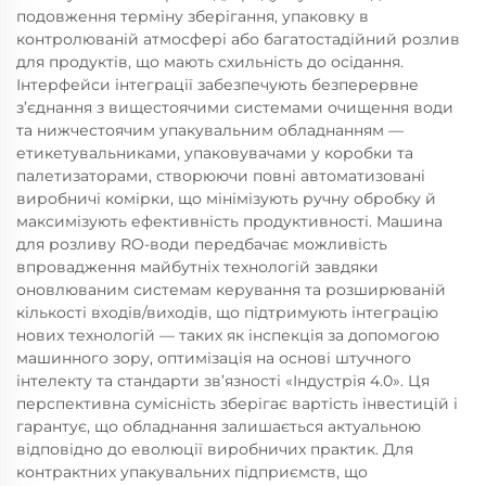
подовження терміну зберігання, упаковку в
контролюваній атмосфері або багатостадійний розлив
для продуктів, що мають схильність до осідання.
Інтерфейси інтеграції забезпечують безперервне
з’єднання з вищестоячими системами очищення води
та нижчестоячим упакувальним обладнанням —
етикетувальниками, упаковувачами у коробки та
палетизаторами, створюючи повні автоматизовані
виробничі комірки, що мінімізують ручну обробку й
максимізують ефективність продуктивності. Машина
для розливу RO-води передбачає можливість
впровадження майбутніх технологій завдяки
оновлюваним системам керування та розширюваній
кількості входів/виходів, що підтримують інтеграцію
нових технологій — таких як інспекція за допомогою
машинного зору, оптимізація на основі штучного
інтелекту та стандарти зв’язності «Індустрія 4.0». Ця
перспективна сумісність зберігає вартість інвестицій і
гарантує, що обладнання залишається актуальною
відповідно до еволюції виробничих практик. Для
контрактних упакувальних підприємств, що