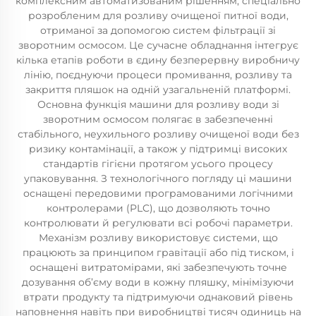
комплексним автоматизованим рішенням, спеціально
розробленим для розливу очищеної питної води,
отриманої за допомогою систем фільтрації зі
зворотним осмосом. Це сучасне обладнання інтегрує
кілька етапів роботи в єдину безперервну виробничу
лінію, поєднуючи процеси промивання, розливу та
закриття пляшок на одній узагальненій платформі.
Основна функція машини для розливу води зі
зворотним осмосом полягає в забезпеченні
стабільного, неухильного розливу очищеної води без
ризику контамінації, а також у підтримці високих
стандартів гігієни протягом усього процесу
упаковування. З технологічного погляду ці машини
оснащені передовими програмованими логічними
контролерами (PLC), що дозволяють точно
контролювати й регулювати всі робочі параметри.
Механізм розливу використовує системи, що
працюють за принципом гравітації або під тиском, і
оснащені витратомірами, які забезпечують точне
дозування об’єму води в кожну пляшку, мінімізуючи
втрати продукту та підтримуючи однаковий рівень
наповнення навіть при виробництві тисяч одиниць на