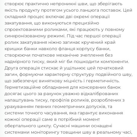
створює практично непроникні шви, що зберігають
якість продукту протягом усього ланцюга поставок. Цей
складний процес включає дві окремі операції
закатування, що виконуються прецизійно
спроектованими роликами, які працюють у повному
синхронізованому режимі. Під час першої операції
ролик закатування ніжно загинає кручений край
кришки банки навколо фланця корпусу банки,
створюючи початкове механічне зчеплення без
надмірного тиску, який міг би пошкодити компоненти.
Друга операція стискає й ущільнює цей початковий
загин, формуючи характерну структуру подвійного шву,
що забезпечує виняткову міцність і герметичність.
Герметизаційне обладнання для консервних банок
досягає цього за рахунок уважно відкаліброваних
налаштувань тиску, профілів роликів, розроблених з
урахуванням певних геометричних допусків, та
системи точного часування, яка гарантує виконання
кожної операції саме в потрібний момент
обертального циклу. Сучасні машини оснащені
системами моніторингу товщини шву в реальному часі,