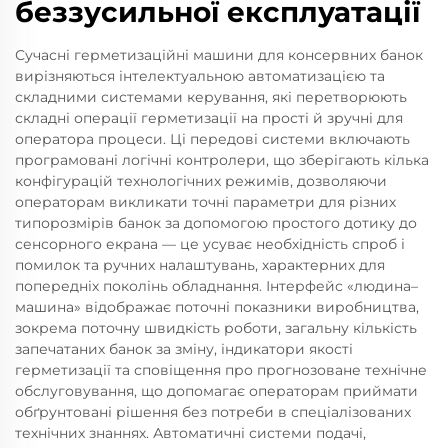
беззусильної експлуатації
Сучасні герметизаційні машини для консервних банок
вирізняються інтелектуальною автоматизацією та
складними системами керування, які перетворюють
складні операції герметизації на прості й зручні для
оператора процеси. Ці передові системи включають
програмовані логічні контролери, що зберігають кілька
конфігурацій технологічних режимів, дозволяючи
операторам викликати точні параметри для різних
типорозмірів банок за допомогою простого дотику до
сенсорного екрана — це усуває необхідність спроб і
помилок та ручних налаштувань, характерних для
попередніх поколінь обладнання. Інтерфейс «людина–
машина» відображає поточні показники виробництва,
зокрема поточну швидкість роботи, загальну кількість
запечатаних банок за зміну, індикатори якості
герметизації та сповіщення про прогнозоване технічне
обслуговування, що допомагає операторам приймати
обґрунтовані рішення без потреби в спеціалізованих
технічних знаннях. Автоматичні системи подачі,