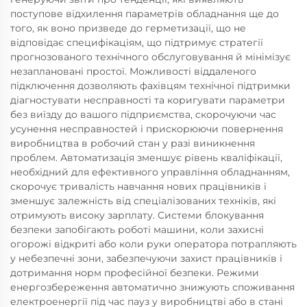
поступове відхилення параметрів обладнання ще до
того, як воно призведе до герметизації, що не
відповідає специфікаціям, що підтримує стратегії
прогнозованого технічного обслуговування й мінімізує
незаплановані простої. Можливості віддаленого
підключення дозволяють фахівцям технічної підтримки
діагностувати несправності та коригувати параметри
без виїзду до вашого підприємства, скорочуючи час
усунення несправностей і прискорюючи повернення
виробництва в робочий стан у разі виникнення
проблем. Автоматизація зменшує рівень кваліфікації,
необхідний для ефективного управління обладнанням,
скорочує тривалість навчання нових працівників і
зменшує залежність від спеціалізованих техніків, які
отримують високу зарплату. Системи блокування
безпеки запобігають роботі машини, коли захисні
огорожі відкриті або коли руки оператора потрапляють
у небезпечні зони, забезпечуючи захист працівників і
дотримання норм професійної безпеки. Режими
енергозбереження автоматично знижують споживання
електроенергії під час пауз у виробництві або в стані