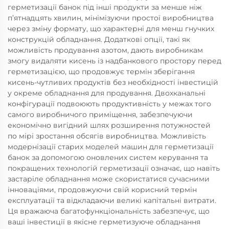
герметизації банок під інші продукти за менше ніж
п’ятнадцять хвилин, мінімізуючи простої виробництва
через зміну формату, що характерні для менш гнучких
конструкцій обладнання. Додаткові опції, такі як
можливість продування азотом, дають виробникам
змогу видаляти кисень із надбанкового простору перед
герметизацією, що продовжує термін зберігання
кисень-чутливих продуктів без необхідності інвестицій
у окреме обладнання для продування. Двохканальні
конфігурації подвоюють продуктивність у межах того
самого виробничого приміщення, забезпечуючи
економічно вигідний шлях розширення потужностей
по мірі зростання обсягів виробництва. Можливість
модернізації старих моделей машин для герметизації
банок за допомогою оновлених систем керування та
покращених технологій герметизації означає, що навіть
застаріле обладнання може скористатися сучасними
інноваціями, продовжуючи свій корисний термін
експлуатації та відкладаючи великі капітальні витрати.
Ця вражаюча багатофункціональність забезпечує, що
ваші інвестиції в якісне герметизуюче обладнання