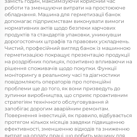
замість годин, максимізуючи корисний час
роботи та зменшуючи витрати на простоююче
обладнання. Машина для герметизації банок
допомагає підприємствам виконувати вимоги
нормативних актів щодо безпеки харчових
продуктів та стандартів упаковки, уникнувши
дорогостоячих штрафів та правових ускладнень.
Чистий, професійний вигляд банок із машинною
герметизацією покращує презентацію продукції
на роздрібних полицях, позитивно впливаючи на
рішення споживачів щодо покупки. Функції
моніторингу в реальному часі та діагностики
повідомляють операторів про потенційні
проблеми ще до того, як вони призведуть до
зупинки виробництва, що сприяє проактивним
стратегіям технічного обслуговування й
запобігає дорогим аварійним ремонтам.
Повернення інвестицій, як правило, відбувається
протягом кількох місяців завдяки підвищенню
ефективності, зменшенню відходів та зниженню
витрат на оплату праці, що робить машину для