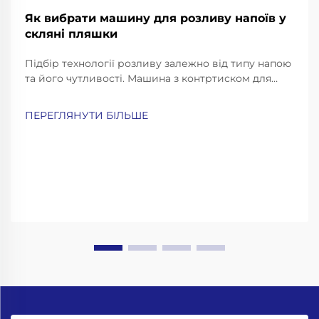
Як вибрати машину для розливу напоїв у
скляні пляшки
Підбір технології розливу залежно від типу напою
та його чутливості. Машина з контртиском для
газованих напоїв та пива. Газовані напої, такі як
газована вода, содова та пиво, потребують
ПЕРЕГЛЯНУТИ БІЛЬШЕ
особливо обережного розливу, щоб зберегти їх
газування й уникнути надмірного пінення...