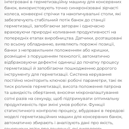
інтегровані в герметизаційну машину для консервних
банок, використовують точно синхронізовані зірчасті
колеса, конвеєрні стрічки та накопичувальні столи, які
забезпечують стабільний потік банок до станції
герметизації, запобігаючи заторам і одночасно
враховуючи природні коливання продуктивності на
попередніх етапах виробництва. Датчики, розташовані
по всьому обладнанню, виявляють порожні позиції,
банки з неправильним положенням або кришки,
розміщені з порушенням технології, автоматично
відбраковуючи дефектні одиниці до початку процесу
герметизації й запобігаючи пошкодженню дорогого
інструменту для герметизації. Система керування
постійно моніторить ключові робочі параметри, такі як
тиск роликів герметизації, висота положення патрона
та швидкість обертання, вносячи мікроналаштування
сотні разів на секунду, щоб підтримувати оптимальну
продуктивність при зміні умов роботи. Функції
статистичного контролю процесу, вбудовані в передові
моделі герметизаційних машин для консервних банок,
автоматично збирають і аналізують дані про якість,
генеруючи звіти про тенденції, які виявляють