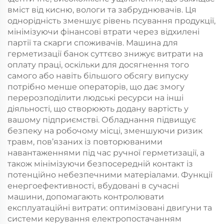
вміст від кисню, вологи та забруднювачів. Ця
однорідність зменшує рівень псування продукції,
мінімізуючи фінансові втрати через відхилені
партії та скарги споживачів. Машина для
герметизації банок суттєво знижує витрати на
оплату праці, оскільки для досягнення того
самого або навіть більшого обсягу випуску
потрібно менше операторів, що дає змогу
перерозподілити людські ресурси на інші
діяльності, що створюють додану вартість у
вашому підприємстві. Обладнання підвищує
безпеку на робочому місці, зменшуючи ризик
травм, пов’язаних із повторюваними
навантаженнями під час ручної герметизації, а
також мінімізуючи безпосередній контакт із
потенційно небезпечними матеріалами. Функції
енергоефективності, вбудовані в сучасні
машини, допомагають контролювати
експлуатаційні витрати: оптимізовані двигуни та
системи керування електропостачанням