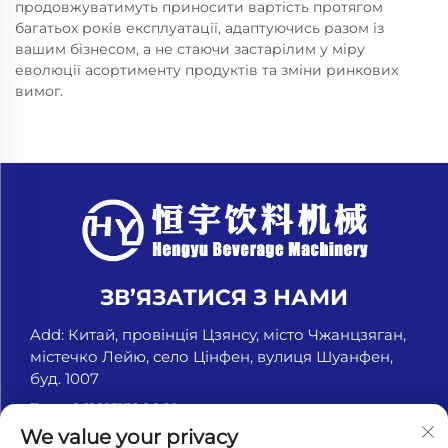
продовжуватимуть приносити вартість протягом
багатьох років експлуатації, адаптуючись разом із
вашим бізнесом, а не стаючи застарілим у міру
еволюції асортименту продуктів та зміни ринкових
вимог.
ЗВ’ЯЗАТИСЯ З НАМИ
Add: Китай, провінція Цзянсу, місто Чжанцзяган,
містечко Лейю, село Цінфен, вулиця Шуанфен,
буд. 1007
Тел.:
+8618151580069
We value your privacy
Ел. пошта:
[email protected]