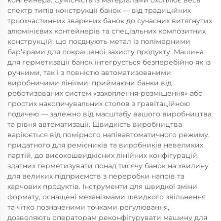
контейнера. Сумісність із матеріалами охоплює весь
спектр типів конструкції банок — від традиційних
трьохчастинних зварених банок до сучасних витягнутих
алюмінієвих контейнерів та спеціальних композитних
конструкцій, що поєднують метал із полімерними
бар’єрами для покращеної захисту продукту. Машина
для герметизації банок інтегрується безперебійно як із
ручними, так і з повністю автоматизованими
виробничими лініями, приймаючи банки від
роботизованих систем «захоплення-розміщення» або
простих накопичувальних столов з гравітаційною
подачею — залежно від масштабу вашого виробництва
та рівня автоматизації. Швидкість виробництва
варіюється від помірного напівавтоматичного режиму,
придатного для ремісників та виробників невеликих
партій, до високошвидкісних лінійних конфігурацій,
здатних герметизувати понад тисячу банок на хвилину
для великих підприємств з переробки напоїв та
харчових продуктів. Інструменти для швидкої зміни
формату, оснащені механізмами швидкого звільнення
та чітко позначеними точками регулювання,
дозволяють операторам реконфігурувати машину для