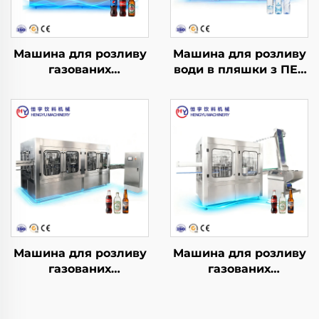
Машина для розливу
Машина для розливу
газованих
води в пляшки з ПЕТ
безалкогольних
CGF40-40-12
напоїв DCGF24-24-
6BHY
Машина для розливу
Машина для розливу
газованих
газованих
безалкогольних
безалкогольних
напоїв DCGF32-32-8
напоїв DCGF18-18-6