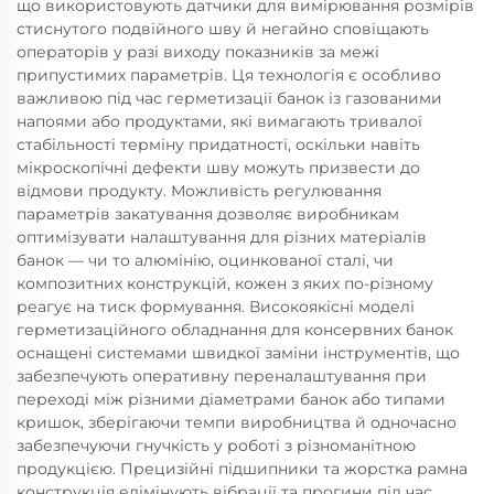
що використовують датчики для вимірювання розмірів
стиснутого подвійного шву й негайно сповіщають
операторів у разі виходу показників за межі
припустимих параметрів. Ця технологія є особливо
важливою під час герметизації банок із газованими
напоями або продуктами, які вимагають тривалої
стабільності терміну придатності, оскільки навіть
мікроскопічні дефекти шву можуть призвести до
відмови продукту. Можливість регулювання
параметрів закатування дозволяє виробникам
оптимізувати налаштування для різних матеріалів
банок — чи то алюмінію, оцинкованої сталі, чи
композитних конструкцій, кожен з яких по-різному
реагує на тиск формування. Високоякісні моделі
герметизаційного обладнання для консервних банок
оснащені системами швидкої заміни інструментів, що
забезпечують оперативну переналаштування при
переході між різними діаметрами банок або типами
кришок, зберігаючи темпи виробництва й одночасно
забезпечуючи гнучкість у роботі з різноманітною
продукцією. Прецизійні підшипники та жорстка рамна
конструкція елімінують вібрації та прогини під час