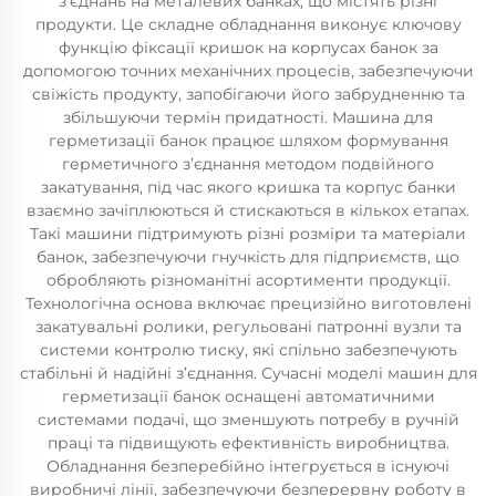
з’єднань на металевих банках, що містять різні
продукти. Це складне обладнання виконує ключову
функцію фіксації кришок на корпусах банок за
допомогою точних механічних процесів, забезпечуючи
свіжість продукту, запобігаючи його забрудненню та
збільшуючи термін придатності. Машина для
герметизації банок працює шляхом формування
герметичного з’єднання методом подвійного
закатування, під час якого кришка та корпус банки
взаємно зачіплюються й стискаються в кількох етапах.
Такі машини підтримують різні розміри та матеріали
банок, забезпечуючи гнучкість для підприємств, що
обробляють різноманітні асортименти продукції.
Технологічна основа включає прецизійно виготовлені
закатувальні ролики, регульовані патронні вузли та
системи контролю тиску, які спільно забезпечують
стабільні й надійні з’єднання. Сучасні моделі машин для
герметизації банок оснащені автоматичними
системами подачі, що зменшують потребу в ручній
праці та підвищують ефективність виробництва.
Обладнання безперебійно інтегрується в існуючі
виробничі лінії, забезпечуючи безперервну роботу в