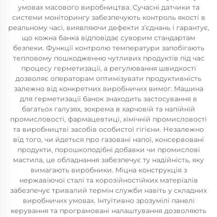
умовах масового виробництва. Сучасні датчики та
системи моніторингу забезпечують контроль якості в
реальному часі, виявляючи дефекти з’єднань і гарантує,
що кожна банка відповідає суворим стандартам
безпеки. Функції контролю температури запобігають
тепловому пошкодженню чутливих продуктів під час
процесу герметизації, а регулювання швидкості
дозволяє операторам оптимізувати продуктивність
залежно від конкретних виробничих вимог. Машина
для герметизації банок знаходить застосування в
багатьох галузях, зокрема в харчовій та напійній
промисловості, фармацевтиці, хімічній промисловості
та виробництві засобів особистої гігієни. Незалежно
від того, чи йдеться про газовані напої, консервовані
продукти, порошкоподібні добавки чи промислові
мастила, це обладнання забезпечує ту надійність, яку
вимагають виробники. Міцна конструкція з
нержавіючої сталі та корозійностійких матеріалів
забезпечує тривалий термін служби навіть у складних
виробничих умовах. Інтуїтивно зрозумілі панелі
керування та програмовані налаштування дозволяють