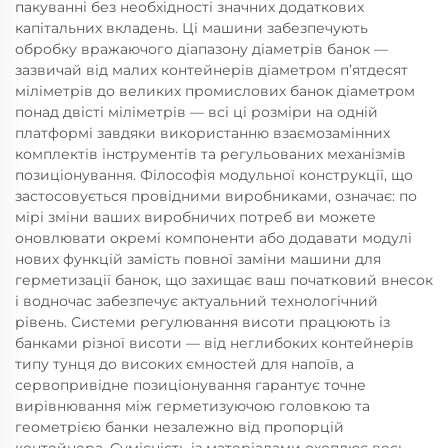
пакуванні без необхідності значних додаткових
капітальних вкладень. Ці машини забезпечують
обробку вражаючого діапазону діаметрів банок —
зазвичай від малих контейнерів діаметром п’ятдесят
міліметрів до великих промислових банок діаметром
понад двісті міліметрів — всі ці розміри на одній
платформі завдяки використанню взаємозамінних
комплектів інструментів та регульованих механізмів
позиціонування. Філософія модульної конструкції, що
застосовується провідними виробниками, означає: по
мірі зміни ваших виробничих потреб ви можете
оновлювати окремі компоненти або додавати модулі
нових функцій замість повної заміни машини для
герметизації банок, що захищає ваш початковий внесок
і водночас забезпечує актуальний технологічний
рівень. Системи регулювання висоти працюють із
банками різної висоти — від неглибоких контейнерів
типу тунця до високих ємностей для напоїв, а
сервопривідне позиціонування гарантує точне
вирівнювання між герметизуючою головкою та
геометрією банки незалежно від пропорцій