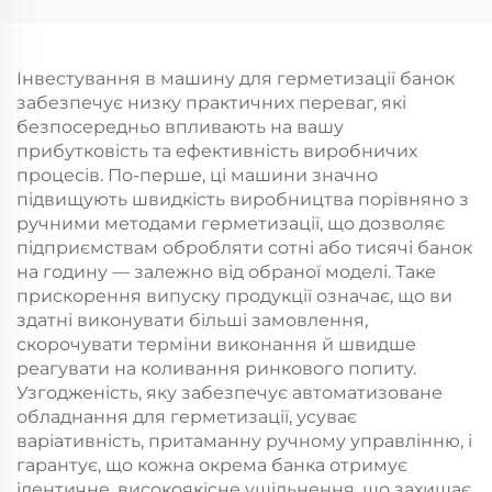
Інвестування в машину для герметизації банок
забезпечує низку практичних переваг, які
безпосередньо впливають на вашу
прибутковість та ефективність виробничих
процесів. По-перше, ці машини значно
підвищують швидкість виробництва порівняно з
ручними методами герметизації, що дозволяє
підприємствам обробляти сотні або тисячі банок
на годину — залежно від обраної моделі. Таке
прискорення випуску продукції означає, що ви
здатні виконувати більші замовлення,
скорочувати терміни виконання й швидше
реагувати на коливання ринкового попиту.
Узгодженість, яку забезпечує автоматизоване
обладнання для герметизації, усуває
варіативність, притаманну ручному управлінню, і
гарантує, що кожна окрема банка отримує
ідентичне, високоякісне ущільнення, що захищає