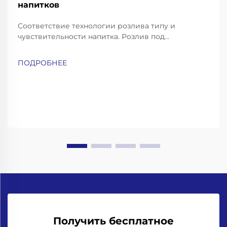
напитков
Соответствие технологии розлива типу и
чувствительности напитка. Розлив под
противодавлением — для газированных напитков
и пива. Газированные напитки, такие как
ПОДРОБНЕЕ
газированная вода, содовая и пиво, требуют
особо аккуратных методов розлива, чтобы
сохранить их газацию и избежать чрезмерного
пенообразования...
Получить бесплатное