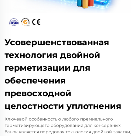
Усовершенствованная
технология двойной
герметизации для
обеспечения
превосходной
целостности уплотнения
Ключевой особенностью любого премиального
герметизирующего оборудования для консервных
банок является передовая технология двойной закатки,