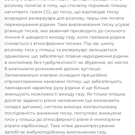
розливу полягає в тому, що спочатку порожню пляшку
нагнітають газом CO₂ до тиску, що відповідає тиску
всередині резервуара для розливу, перш ніж почати
перекачування рідини. Таке вирівнювання тиску усуває
різницю тисків, яка зазвичай призводить до сильного
пініння й швидкого виходу газу, коли газована рідина
стикається з атмосферним тиском. Під час циклу
розливу тиск у пляшці та резервуарі залишається
однаковим, що забезпечує плавне надходження рідини
в контейнер без турбулентності чи збурення, які могли
б вивільнити розчинений двокис вуглецю.
Заповнювальні клапани оснащені прецизійно
спроектованими каналами потоку, що забезпечують
ламінарний характер руху рідини й ще більше
зменшують можливості виходу газу. Як тільки пляшка
досягає заданого рівня наповнення (це визначають
складні датчики), система виконує контрольовану
послідовність зниження тиску, поступово знижуючи
тиск у пляшці до атмосферного рівня й мінімізуючи
втрати карбонізації. Таке м’яке декомпресування
запобігає вибухоподібному вивільненню газу,