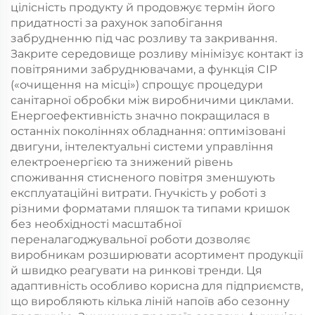
цілісність продукту й продовжує термін його
придатності за рахунок запобігання
забрудненню під час розливу та закривання.
Закрите середовище розливу мінімізує контакт із
повітряними забруднювачами, а функція CIP
(«очищення на місці») спрощує процедури
санітарної обробки між виробничими циклами.
Енергоефективність значно покращилася в
останніх поколіннях обладнання: оптимізовані
двигуни, інтелектуальні системи управління
електроенергією та знижений рівень
споживання стисненого повітря зменшують
експлуатаційні витрати. Гнучкість у роботі з
різними форматами пляшок та типами кришок
без необхідності масштабної
переналагоджувальної роботи дозволяє
виробникам розширювати асортимент продукції
й швидко реагувати на ринкові тренди. Ця
адаптивність особливо корисна для підприємств,
що виробляють кілька ліній напоїв або сезонну