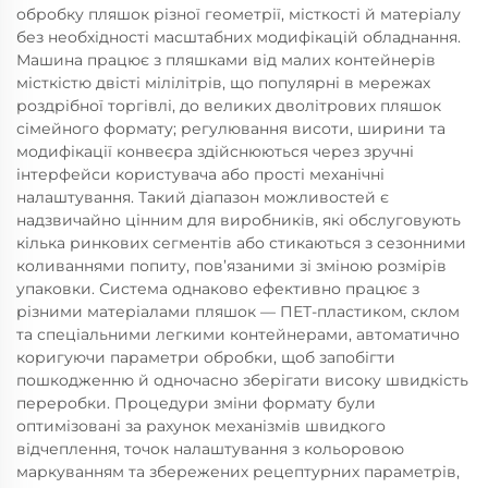
обробку пляшок різної геометрії, місткості й матеріалу
без необхідності масштабних модифікацій обладнання.
Машина працює з пляшками від малих контейнерів
місткістю двісті мілілітрів, що популярні в мережах
роздрібної торгівлі, до великих дволітрових пляшок
сімейного формату; регулювання висоти, ширини та
модифікації конвеєра здійснюються через зручні
інтерфейси користувача або прості механічні
налаштування. Такий діапазон можливостей є
надзвичайно цінним для виробників, які обслуговують
кілька ринкових сегментів або стикаються з сезонними
коливаннями попиту, пов’язаними зі зміною розмірів
упаковки. Система однаково ефективно працює з
різними матеріалами пляшок — ПЕТ-пластиком, склом
та спеціальними легкими контейнерами, автоматично
коригуючи параметри обробки, щоб запобігти
пошкодженню й одночасно зберігати високу швидкість
переробки. Процедури зміни формату були
оптимізовані за рахунок механізмів швидкого
відчеплення, точок налаштування з кольоровою
маркуванням та збережених рецептурних параметрів,