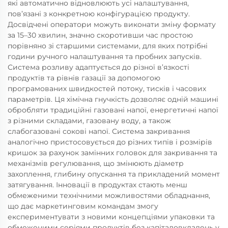
які автоматично відновлюють усі налаштування,
пов’язані з конкретною конфігурацією продукту.
Досвідчені оператори можуть виконати зміну формату
за 15–30 хвилин, значно скоротивши час простою
порівняно зі старшими системами, для яких потрібні
години ручного налаштування та пробних запусків.
Система розливу адаптується до різної в’язкості
продуктів та рівнів газації за допомогою
програмованих швидкостей потоку, тисків і часових
параметрів. Ця хімічна гнучкість дозволяє одній машині
обробляти традиційні газовані напої, енергетичні напої
з різними складами, газовану воду, а також
слабогазовані сокові напої. Система закривання
аналогічно пристосовується до різних типів і розмірів
кришок за рахунок замінних головок для закривання та
механізмів регулювання, що змінюють діаметр
захоплення, глибину опускання та прикладений момент
затягування. Інновації в продуктах стають менш
обмеженими технічними можливостями обладнання,
що дає маркетинговим командам змогу
експериментувати з новими концепціями упаковки та
обмеженими серіями продуктів без капіталовкладень у