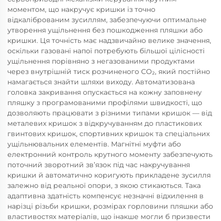
моментом, що накручує кришки із точно
відкаліброваним зусиллям, забезпечуючи оптимальне
утворення ущільнення без пошкодження пляшки або
кришки. Ця точність має надзвичайно велике значення,
оскільки газовані напої потребують більшої цілісності
ущільнення порівняно з негазованими продуктами
через внутрішній тиск розчиненого CO₂, який постійно
намагається знайти шляхи виходу. Автоматизована
головка закривання опускається на кожну заповнену
пляшку з програмованими профілями швидкості, що
дозволяють працювати з різними типами кришок — від
металевих кришок з відкручуванням до пластикових
гвинтових кришок, спортивних кришок та спеціальних
ущільнювальних елементів. Магнітні муфти або
електронний контроль крутного моменту забезпечують
поточний зворотний зв’язок під час накручування
кришки й автоматично коригують прикладене зусилля
залежно від реальної опори, з якою стикаються. Така
адаптивна здатність компенсує незначні відхилення в
нарізці різьби кришки, розмірах горловини пляшки або
властивостях матеріалів, що інакше могли б призвести