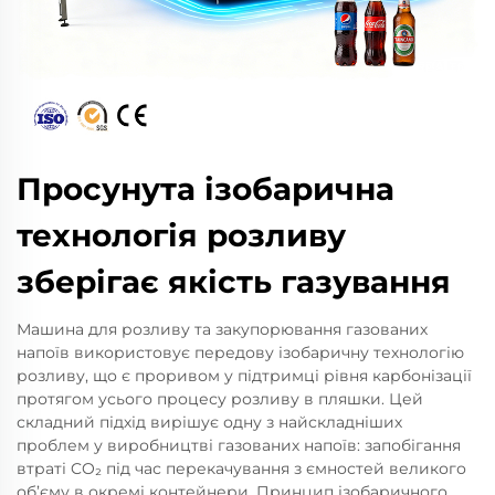
Просунута ізобарична
технологія розливу
зберігає якість газування
Машина для розливу та закупорювання газованих
напоїв використовує передову ізобаричну технологію
розливу, що є проривом у підтримці рівня карбонізації
протягом усього процесу розливу в пляшки. Цей
складний підхід вирішує одну з найскладніших
проблем у виробництві газованих напоїв: запобігання
втраті CO₂ під час перекачування з ємностей великого
об’єму в окремі контейнери. Принцип ізобаричного