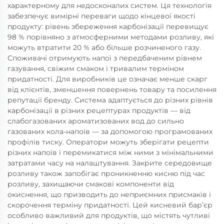
характерному для недосконалих систем. Ця технологія
забезпечує вимірні переваги щодо кінцевої якості
продукту: рівень збереження карбонізації перевищує
98 % порівняно з атмосферними методами розливу, які
можуть втратити 20 % або більше розчиненого газу.
Споживачі отримують напої з передбаченим рівнем
газування, свіжим смаком і тривалим терміном
придатності. Для виробників це означає менше скарг
від клієнтів, зменшення повернень товару та посилення
репутації бренду. Система адаптується до різних рівнів
карбонізації в різних рецептурах продуктів — від
слабогазованих ароматизованих вод до сильно
газованих кола-напоїв — за допомогою програмованих
профілів тиску. Оператори можуть зберігати рецепти
різних напоїв і перемикатися між ними з мінімальними
затратами часу на налаштування. Закрите середовище
розливу також запобігає проникненню кисню під час
розливу, захищаючи смакові компоненти від
окиснення, що призводить до неприємних присмаків і
скорочення терміну придатності. Цей кисневий бар’єр
особливо важливий для продуктів, що містять чутливі