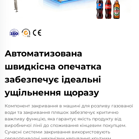
Автоматизована
швидкісна опечатка
забезпечує ідеальні
ущільнення щоразу
Компонент закривання в машині для розливу газованої
води та закривання пляшок забезпечує критично
важливу функцію, яка гарантує якість продукту від
виробничої лінії до споживання кінцевим покупцем.
Сучасні системи закривання використовують
сервоприводні механізми керування крутним