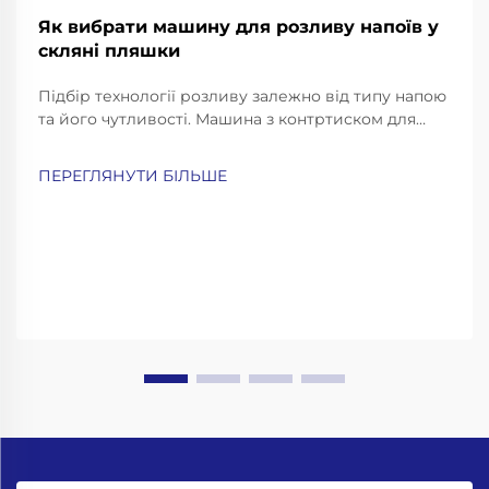
Як вибрати машину для розливу напоїв у
скляні пляшки
Підбір технології розливу залежно від типу напою
та його чутливості. Машина з контртиском для
газованих напоїв та пива. Газовані напої, такі як
газована вода, содова та пиво, потребують
ПЕРЕГЛЯНУТИ БІЛЬШЕ
особливо обережного розливу, щоб зберегти їх
газування й уникнути надмірного пінення...