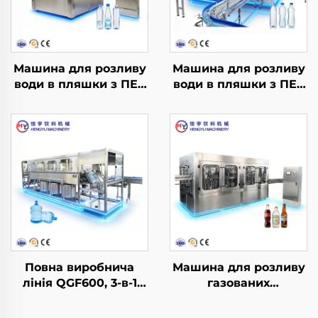
Машина для розливу
Машина для розливу
води в пляшки з ПЕТ
води в пляшки з ПЕТ
CGF14-12-5
CGF32-32-10
Повна виробнича
Машина для розливу
лінія QGF600, 3-в-1
газованих
для розливу води в
безалкогольних
бочки
напоїв DCGF32-32-8