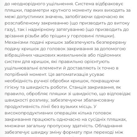
до неоднорідного ущільнення. Система відбраковує
пляшки, параметри крутного моменту яких виходять за
межі допустимих значень, запобігаючи одночасно як
розслабленому закриванню (що призводить до витоку
газу), так і надмірному затягуванню (що призводить до
зрізання різьби або тріщин у горловині пляшки).
Механізми подачі кришок забезпечують безперервну
подачу кришок до головок закривання за допомогою
вібраційних чашкових живильників або підйомних
систем для кришок, які правильно орієнтують
ущільнювальні елементи й доставляють їх точно в
потрібний момент. Ця автоматизація усуває
необхідність ручної обробки кришок, покращуючи
гігієну та швидкість роботи. Станція закривання, як
правило, обробляє пляшки зі швидкістю, що відповідає
швидкості розливу, забезпечуючи збалансовану
продуктивність лінії без вузьких місць. У
високопродуктивних операціях кілька головок
закривання працюють одночасно на сусідніх пляшках,
множачи загальну пропускну здатність. Обладнання
забезпечує швидку зміну формату при переході між