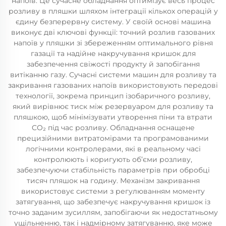
напоїв. Це сучасне обладнання оптимізує весь процес
розливу в пляшки шляхом інтеграції кількох операцій у
єдину безперервну систему. У своїй основі машина
виконує дві ключові функції: точний розлив газованих
напоїв у пляшки зі збереженням оптимального рівня
газації та надійне накручування кришок для
забезпечення свіжості продукту й запобігання
витіканню газу. Сучасні системи машин для розливу та
закривання газованих напоїв використовують передові
технології, зокрема принцип ізобаричного розливу,
який вирівнює тиск між резервуаром для розливу та
пляшкою, щоб мінімізувати утворення піни та втрати
CO₂ під час розливу. Обладнання оснащене
прецизійними витратомірами та програмованими
логічними контролерами, які в реальному часі
контролюють і коригують об’єми розливу,
забезпечуючи стабільність параметрів при обробці
тисяч пляшок на годину. Механізм закривання
використовує системи з регулюванням моменту
затягування, що забезпечує накручування кришок із
точно заданим зусиллям, запобігаючи як недостатньому
ущільненню, так і надмірному затягуванню, яке може