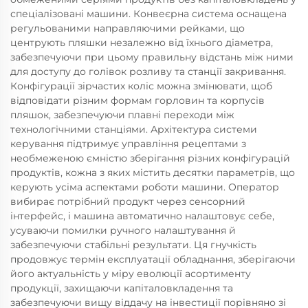
спеціалізовані машини. Конвеєрна система оснащена
регульованими направляючими рейками, що
центрують пляшки незалежно від їхнього діаметра,
забезпечуючи при цьому правильну відстань між ними
для доступу до голівок розливу та станції закривання.
Конфігурації зірчастих коліс можна змінювати, щоб
відповідати різним формам горловин та корпусів
пляшок, забезпечуючи плавні переходи між
технологічними станціями. Архітектура системи
керування підтримує управління рецептами з
необмеженою ємністю зберігання різних конфігурацій
продуктів, кожна з яких містить десятки параметрів, що
керують усіма аспектами роботи машини. Оператор
вибирає потрібний продукт через сенсорний
інтерфейс, і машина автоматично налаштовує себе,
усуваючи помилки ручного налаштування й
забезпечуючи стабільні результати. Ця гнучкість
продовжує термін експлуатації обладнання, зберігаючи
його актуальність у міру еволюції асортименту
продукції, захищаючи капіталовкладення та
забезпечуючи вищу віддачу на інвестиції порівняно зі