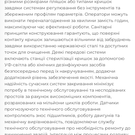
різними розмірами пляшок або типами кришок
завдяки системам регулювання без інструментів та
збереженим профілям параметрів. Оператори можуть
виконати переналагодження за хвилини замість годин,
максимізуючи час ефективної роботи. Санітарні
принципи конструювання гарантують, що поверхні
контакту кришок залишаються вільними від забруднень
завдяки використанню нержавіючої сталі та доступних
точок для очищення. Деякі передові системи
включають станції стерилізації кришок за допомогою
УФ-світла або хімічних дезінфікуючих засобів
безпосередньо перед їх накручуванням, додаючи
додатковий рівень забезпечення якості. Механічна
надійність сучасних систем закривання мінімізує
потребу в технічному обслуговуванні та несподіваних
простоїв за рахунок високоміцних компонентів,
розрахованих на мільйони циклів роботи. Датчики
прогнозуючого технічного обслуговування
контролюють знос підшипників, роботу двигунів та
механічну вирівнюваність, повідомляючи службу
технічного обслуговування про необхідність ремонту до
виникнення аварій. Інтеграція між процесами розливу