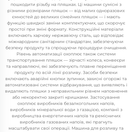
пошкодити різьбу на пляшках. Ці машини сумісні з
різними розмірами пляшок — від малих одноразових
ємностей до великих сімейних пляшок — і мають
функцію швидкої заміни комплектуючих, що скорочує
простої при зміні формату. Конструкційні матеріали
включають харчову нержавіючу сталь, що відповідає
міжнародним санітарним стандартам, забезпечуючи
безпеку продукту та спрощуючи процедури очищення.
Рівень автоматизації охоплює також системи
транспортування пляшок — зірчасті колеса, конвеєри
та направляючі, які забезпечують плавне переміщення
продукту по всій лінії розливу. Засоби безпеки
включають аварійні кнопки зупинки, захисні огорожі та
автоматизовані системи відбракування, що виявляють і
видаляють пляшки з неправильним рівнем наповнення
або некоректно закриті кришками. Застосування
охоплює виробників безалкогольних напоїв,
виробників мінеральної води з газацією, компанії з
виробництва енергетичних напоїв та ремісничих
виробників газованих напоїв, які прагнуть
масштабувати свої операції. Машина для розливу та