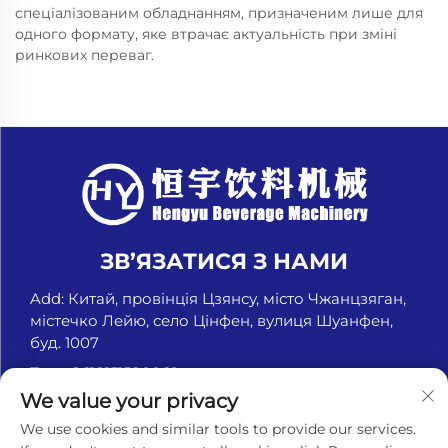
спеціалізованим обладнанням, призначеним лише для
одного формату, яке втрачає актуальність при зміні
ринкових переваг.
ЗВ’ЯЗАТИСЯ З НАМИ
Add: Китай, провінція Цзянсу, місто Чжанцзяган,
містечко Лейю, село Цінфен, вулиця Шуанфен,
буд. 1007
Тел.:
+8618151580069
We value your privacy
Ел. пошта:
[email protected]
We use cookies and similar tools to provide our services.