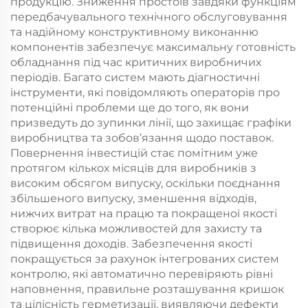
продукцію. Зниження простоїв завдяки функціям
передбачувального технічного обслуговування
та надійному конструктивному виконанню
компонентів забезпечує максимальну готовність
обладнання під час критичних виробничих
періодів. Багато систем мають діагностичні
інструменти, які повідомляють операторів про
потенційні проблеми ще до того, як вони
призведуть до зупинки лінії, що захищає графіки
виробництва та зобов’язання щодо поставок.
Повернення інвестицій стає помітним уже
протягом кількох місяців для виробників з
високим обсягом випуску, оскільки поєднання
збільшеного випуску, зменшення відходів,
нижчих витрат на працю та покращеної якості
створює кілька можливостей для захисту та
підвищення доходів. Забезпечення якості
покращується за рахунок інтегрованих систем
контролю, які автоматично перевіряють рівні
наповнення, правильне розташування кришок
та цілісність герметизації, виявляючи дефекти