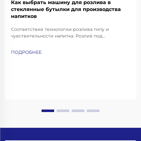
Как выбрать машину для розлива в
стеклянные бутылки для производства
напитков
Соответствие технологии розлива типу и
чувствительности напитка. Розлив под
противодавлением — для газированных напитков
и пива. Газированные напитки, такие как
ПОДРОБНЕЕ
газированная вода, содовая и пиво, требуют
особо аккуратных методов розлива, чтобы
сохранить их газацию и избежать чрезмерного
пенообразования...