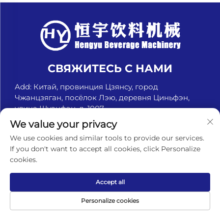
СВЯЖИТЕСЬ С НАМИ
Add: Китай, провинция Цзянсу, город
Чжанцзяган, посёлок Лэю, деревня Циньфэн,
улица Шуанфэн, д. 1007
Тел.:
+8618151580069
We value your privacy
Электронная почта:
[email protected]
We use cookies and similar tools to provide our services.
If you don't want to accept all cookies, click Personalize
cookies.
© Чжанцзяган Хэньюй Машины для напитков, ООО.
Accept all
Все права защищены. -
Политика
конфиденциальности
Personalize cookies