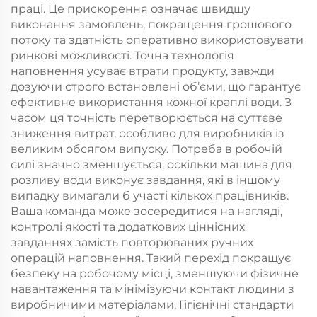
праці. Це прискорення означає швидшу
виконання замовлень, покращення грошового
потоку та здатність оперативно використовувати
ринкові можливості. Точна технологія
наповнення усуває втрати продукту, завжди
дозуючи строго встановлені об’єми, що гарантує
ефективне використання кожної краплі води. З
часом ця точність перетворюється на суттєве
зниження витрат, особливо для виробників із
великим обсягом випуску. Потреба в робочій
силі значно зменшується, оскільки машина для
розливу води виконує завдання, які в іншому
випадку вимагали б участі кількох працівників.
Ваша команда може зосередитися на нагляді,
контролі якості та додаткових ціннісних
завданнях замість повторюваних ручних
операцій наповнення. Такий перехід покращує
безпеку на робочому місці, зменшуючи фізичне
навантаження та мінімізуючи контакт людини з
виробничими матеріалами. Гігієнічні стандарти