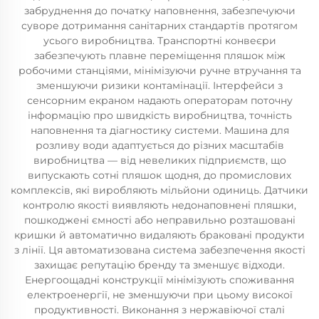
забруднення до початку наповнення, забезпечуючи
суворе дотримання санітарних стандартів протягом
усього виробництва. Транспортні конвеєри
забезпечують плавне переміщення пляшок між
робочими станціями, мінімізуючи ручне втручання та
зменшуючи ризики контамінації. Інтерфейси з
сенсорним екраном надають операторам поточну
інформацію про швидкість виробництва, точність
наповнення та діагностику системи. Машина для
розливу води адаптується до різних масштабів
виробництва — від невеликих підприємств, що
випускають сотні пляшок щодня, до промислових
комплексів, які виробляють мільйони одиниць. Датчики
контролю якості виявляють недонаповнені пляшки,
пошкоджені ємності або неправильно розташовані
кришки й автоматично видаляють браковані продукти
з лінії. Ця автоматизована система забезпечення якості
захищає репутацію бренду та зменшує відходи.
Енергоощадні конструкції мінімізують споживання
електроенергії, не зменшуючи при цьому високої
продуктивності. Виконання з нержавіючої сталі