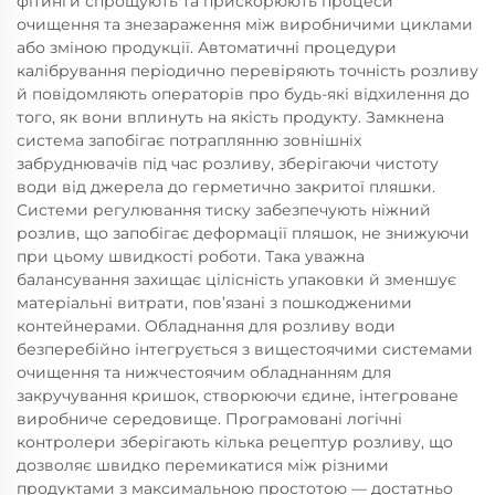
фітинги спрощують та прискорюють процеси
очищення та знезараження між виробничими циклами
або зміною продукції. Автоматичні процедури
калібрування періодично перевіряють точність розливу
й повідомляють операторів про будь-які відхилення до
того, як вони вплинуть на якість продукту. Замкнена
система запобігає потраплянню зовнішніх
забруднювачів під час розливу, зберігаючи чистоту
води від джерела до герметично закритої пляшки.
Системи регулювання тиску забезпечують ніжний
розлив, що запобігає деформації пляшок, не знижуючи
при цьому швидкості роботи. Така уважна
балансування захищає цілісність упаковки й зменшує
матеріальні витрати, пов’язані з пошкодженими
контейнерами. Обладнання для розливу води
безперебійно інтегрується з вищестоячими системами
очищення та нижчестоячим обладнанням для
закручування кришок, створюючи єдине, інтегроване
виробниче середовище. Програмовані логічні
контролери зберігають кілька рецептур розливу, що
дозволяє швидко перемикатися між різними
продуктами з максимальною простотою — достатньо