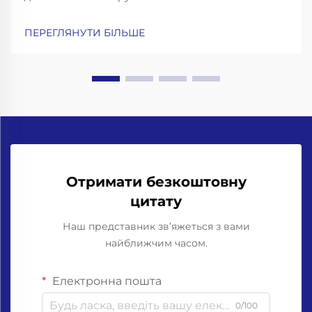
інерційність: чому для розливних машин для
пляшок із скла потрібні посилені рами, конвеєри з
ПЕРЕГЛЯНУТИ БІЛЬШЕ
амортизацією ударів та прецизійні захоплювачі
для горловин. Робота зі скляними пляшками
означає...
Отримати безкоштовну
цитату
Наш представник зв’яжеться з вами
найближчим часом.
Електронна пошта
0/100