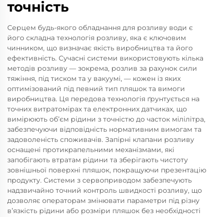
точність
Серцем будь-якого обладнання для розливу води є
його складна технологія розливу, яка є ключовим
чинником, що визначає якість виробництва та його
ефективність. Сучасні системи використовують кілька
методів розливу — зокрема, розлив за рахунок сили
тяжіння, під тиском та у вакуумі, — кожен із яких
оптимізований під певний тип пляшок та вимоги
виробництва. Ця передова технологія ґрунтується на
точних витратомірах та електронних датчиках, що
вимірюють об’єм рідини з точністю до часток мілілітра,
забезпечуючи відповідність нормативним вимогам та
задоволеність споживачів. Запірні клапани розливу
оснащені протикрапельними механізмами, які
запобігають втратам рідини та зберігають чистоту
зовнішньої поверхні пляшок, покращуючи презентацію
продукту. Системи з сервоприводом забезпечують
надзвичайно точний контроль швидкості розливу, що
дозволяє операторам змінювати параметри під різну
в’язкість рідини або розміри пляшок без необхідності