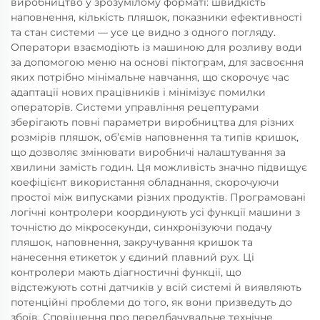
виробництво у зрозумілому форматі: швидкість
наповнення, кількість пляшок, показники ефективності
та стан системи — усе це видно з одного погляду.
Оператори взаємодіють із машиною для розливу води
за допомогою меню на основі піктограм, для засвоєння
яких потрібно мінімальне навчання, що скорочує час
адаптації нових працівників і мінімізує помилки
операторів. Системи управління рецептурами
зберігають повні параметри виробництва для різних
розмірів пляшок, об’ємів наповнення та типів кришок,
що дозволяє змінювати виробничі налаштування за
хвилини замість годин. Ця можливість значно підвищує
коефіцієнт використання обладнання, скорочуючи
простої між випусками різних продуктів. Програмовані
логічні контролери координують усі функції машини з
точністю до мікросекунди, синхронізуючи подачу
пляшок, наповнення, закручування кришок та
нанесення етикеток у єдиний плавний рух. Ці
контролери мають діагностичні функції, що
відстежують сотні датчиків у всій системі й виявляють
потенційні проблеми до того, як вони призведуть до
збоїв. Сповіщення про передбачувальне технічне