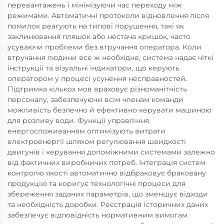
перевантажень і мінімізуючи час переходу між
режимами. Автоматичні протоколи відновлення після
помилок реагують на типові порушення, такі як
заклинювання пляшок або нестача кришок, часто
усуваючи проблеми без втручання оператора. Коли
втручання людини все ж необхідне, система надає чіткі
інструкції та візуальні індикатори, що керують
оператором у процесі усунення несправностей.
Підтримка кількох мов враховує різноманітність
персоналу, забезпечуючи всім членам команди
можливість безпечно й ефективно керувати машиною
для розливу води. Функції управління
енергоспоживанням оптимізують витрати
електроенергії шляхом регулювання швидкості
двигунів і керування допоміжними системами залежно
від фактичних виробничих потреб. Інтеграція систем
контролю якості автоматично відбраковує браковану
продукцію та коригує технологічні процеси для
збереження заданих параметрів, що зменшує відходи
та необхідність доробки. Реєстрація історичних даних
забезпечує відповідність нормативним вимогам