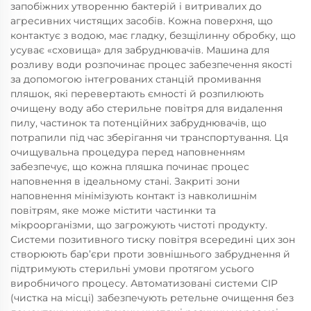
запобіжних утворенню бактерій і витривалих до
агресивних чистящих засобів. Кожна поверхня, що
контактує з водою, має гладку, безщілинну обробку, що
усуває «сховища» для забруднювачів. Машина для
розливу води розпочинає процес забезпечення якості
за допомогою інтегрованих станцій промивання
пляшок, які перевертають ємності й розпилюють
очищену воду або стерильне повітря для видалення
пилу, частинок та потенційних забруднювачів, що
потрапили під час зберігання чи транспортування. Ця
очищувальна процедура перед наповненням
забезпечує, що кожна пляшка починає процес
наповнення в ідеальному стані. Закриті зони
наповнення мінімізують контакт із навколишнім
повітрям, яке може містити частинки та
мікроорганізми, що загрожують чистоті продукту.
Системи позитивного тиску повітря всередині цих зон
створюють бар’єри проти зовнішнього забруднення й
підтримують стерильні умови протягом усього
виробничого процесу. Автоматизовані системи CIP
(чистка на місці) забезпечують ретельне очищення без