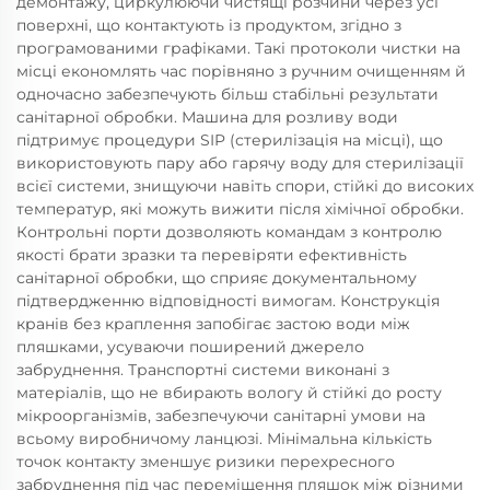
демонтажу, циркулюючи чистящі розчини через усі
поверхні, що контактують із продуктом, згідно з
програмованими графіками. Такі протоколи чистки на
місці економлять час порівняно з ручним очищенням й
одночасно забезпечують більш стабільні результати
санітарної обробки. Машина для розливу води
підтримує процедури SIP (стерилізація на місці), що
використовують пару або гарячу воду для стерилізації
всієї системи, знищуючи навіть спори, стійкі до високих
температур, які можуть вижити після хімічної обробки.
Контрольні порти дозволяють командам з контролю
якості брати зразки та перевіряти ефективність
санітарної обробки, що сприяє документальному
підтвердженню відповідності вимогам. Конструкція
кранів без краплення запобігає застою води між
пляшками, усуваючи поширений джерело
забруднення. Транспортні системи виконані з
матеріалів, що не вбирають вологу й стійкі до росту
мікроорганізмів, забезпечуючи санітарні умови на
всьому виробничому ланцюзі. Мінімальна кількість
точок контакту зменшує ризики перехресного
забруднення під час переміщення пляшок між різними