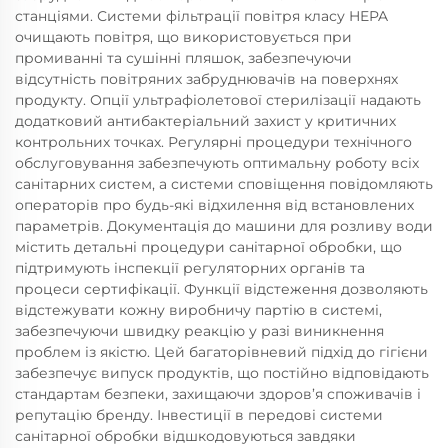
станціями. Системи фільтрації повітря класу HEPA
очищають повітря, що використовується при
промиванні та сушінні пляшок, забезпечуючи
відсутність повітряних забруднювачів на поверхнях
продукту. Опції ультрафіолетової стерилізації надають
додатковий антибактеріальний захист у критичних
контрольних точках. Регулярні процедури технічного
обслуговування забезпечують оптимальну роботу всіх
санітарних систем, а системи сповіщення повідомляють
операторів про будь-які відхилення від встановлених
параметрів. Документація до машини для розливу води
містить детальні процедури санітарної обробки, що
підтримують інспекції регуляторних органів та
процеси сертифікації. Функції відстеження дозволяють
відстежувати кожну виробничу партію в системі,
забезпечуючи швидку реакцію у разі виникнення
проблем із якістю. Цей багаторівневий підхід до гігієни
забезпечує випуск продуктів, що постійно відповідають
стандартам безпеки, захищаючи здоров’я споживачів і
репутацію бренду. Інвестиції в передові системи
санітарної обробки відшкодовуються завдяки