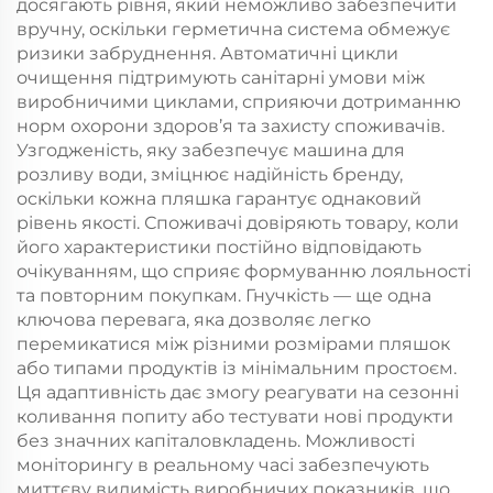
досягають рівня, який неможливо забезпечити
вручну, оскільки герметична система обмежує
ризики забруднення. Автоматичні цикли
очищення підтримують санітарні умови між
виробничими циклами, сприяючи дотриманню
норм охорони здоров’я та захисту споживачів.
Узгодженість, яку забезпечує машина для
розливу води, зміцнює надійність бренду,
оскільки кожна пляшка гарантує однаковий
рівень якості. Споживачі довіряють товару, коли
його характеристики постійно відповідають
очікуванням, що сприяє формуванню лояльності
та повторним покупкам. Гнучкість — ще одна
ключова перевага, яка дозволяє легко
перемикатися між різними розмірами пляшок
або типами продуктів із мінімальним простоєм.
Ця адаптивність дає змогу реагувати на сезонні
коливання попиту або тестувати нові продукти
без значних капіталовкладень. Можливості
моніторингу в реальному часі забезпечують
миттєву видимість виробничих показників, що