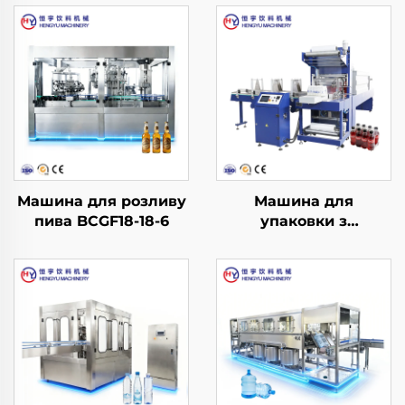
Машина для розливу
Машина для
пива BCGF18-18-6
упаковки з
термоусаджувальною
плівкою L-подібного
типу