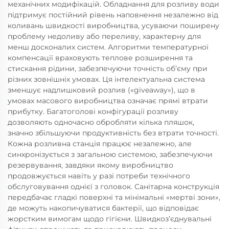
механічних модифікацій. Обладнання для розливу води
підтримує постійний рівень наповнення незалежно від
коливань швидкості виробництва, усуваючи поширену
проблему недоливу або переливу, характерну для
менш досконалих систем. Алгоритми температурної
компенсації враховують теплове розширення та
стискання рідини, забезпечуючи точність об’єму при
різних зовнішніх умовах. Ця інтелектуальна система
зменшує надлишковий розлив («giveaway»), що в
умовах масового виробництва означає прямі втрати
прибутку. Багатоголові конфігурації розливу
дозволяють одночасно обробляти кілька пляшок,
значно збільшуючи продуктивність без втрати точності.
Кожна розливна станція працює незалежно, але
синхронізується з загальною системою, забезпечуючи
резервування, завдяки якому виробництво
продовжується навіть у разі потреби технічного
обслуговування однієї з головок. Санітарна конструкція
передбачає гладкі поверхні та мінімальні «мертві зони»,
де можуть накопичуватися бактерії, що відповідає
жорстким вимогам щодо гігієни. Швидкоз’єднувальні