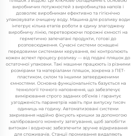
пляшок з водою. Це ключове обладнання є основою
виробничих потужностей з виробництва напоїв і
дозволяє виробникам ефективно та гігієнічно
упаковувати очищену воду. Машина для розливу води
інтегрує кілька етапів роботи в єдину злагоджену
виробничу лінію, перетворюючи порожні ємності на
герметично запечатані продукти, готові до
розповсюдження. Сучасні системи оснащені
передовими системами керування, які контролюють
кожен аспект процесу розливу — від подачі пляшок до
остаточної упаковки. Такі машини працюють із різними
розмірами та матеріалами пляшок, зокрема з ПЕТ-
пластиком, склом та іншими затвердженими
ємностями. Основна функціональність базується на
технології точного наповнення, що забезпечує
вимірювання строго заданих об’ємів і гарантує
узгодженість параметрів навіть при випуску тисяч
одиниць на годину. Автоматизовані системи
закривання надійно фіксують кришки за допомогою
каліброваного моменту затягування, щоб запобігти
витокам і водночас забезпечити зручне відкривання
для споживачів. Станції промивання видаляють