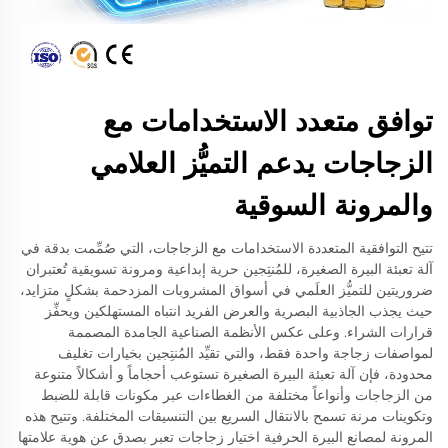
توافق متعدد الاستخدامات مع
الزجاجات يدعم التميُّز العلامي
والمرونة السوقية
تتيح التوافقية المتعددة الاستخدامات مع الزجاجات، التي صُمِّمت بدقة في
آلة تعبئة البيرة الصغيرة، للمُنتِجين حرية إبداعية ومرونة تسويقية تُعتبران
ضروريتين للتميُّز العلَمي في أسواق المشروبات المزدحمة بشكلٍ متزايد،
حيث يجذب الجاذبية البصرية والعرض الفريد انتباه المستهلكين ويحفِّز
قرارات الشراء. وعلى عكس الأنظمة الصناعية الجامدة المصممة
لمواصفات زجاجة واحدة فقط، والتي تقيِّد المُنتِجين بخيارات تغليف
محدودة، فإن آلة تعبئة البيرة الصغيرة تستوعب أحجاماً و أشكالاً متنوعة
من الزجاجات وأنواعاً مختلفة من الغطاءات عبر مكونات قابلة للضبط
وتكوينات مرنة تسمح بالانتقال السريع بين التنسيقات المختلفة. وتتيح هذه
المرونة لمصانع البيرة الحرفية اختيار زجاجات تعبر بصدق عن هوية علامتها