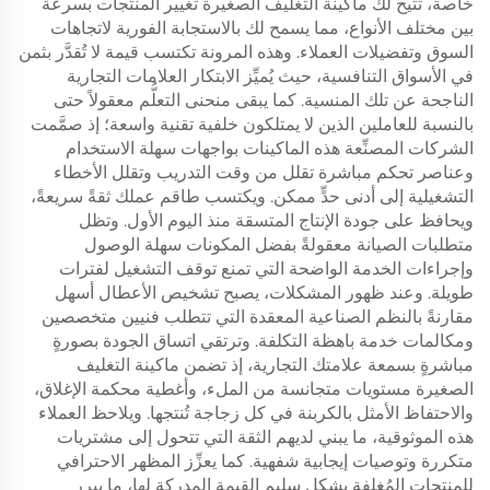
خاصة، تتيح لك ماكينة التغليف الصغيرة تغيير المنتجات بسرعة
بين مختلف الأنواع، مما يسمح لك بالاستجابة الفورية لاتجاهات
السوق وتفضيلات العملاء. وهذه المرونة تكتسب قيمة لا تُقدَّر بثمن
في الأسواق التنافسية، حيث يُميِّز الابتكار العلامات التجارية
الناجحة عن تلك المنسية. كما يبقى منحنى التعلُّم معقولاً حتى
بالنسبة للعاملين الذين لا يمتلكون خلفية تقنية واسعة؛ إذ صمَّمت
الشركات المصنِّعة هذه الماكينات بواجهات سهلة الاستخدام
وعناصر تحكم مباشرة تقلل من وقت التدريب وتقلل الأخطاء
التشغيلية إلى أدنى حدٍّ ممكن. ويكتسب طاقم عملك ثقةً سريعةً،
ويحافظ على جودة الإنتاج المتسقة منذ اليوم الأول. وتظل
متطلبات الصيانة معقولةً بفضل المكونات سهلة الوصول
وإجراءات الخدمة الواضحة التي تمنع توقف التشغيل لفترات
طويلة. وعند ظهور المشكلات، يصبح تشخيص الأعطال أسهل
مقارنةً بالنظم الصناعية المعقدة التي تتطلب فنيين متخصصين
ومكالمات خدمة باهظة التكلفة. وترتقي اتساق الجودة بصورةٍ
مباشرةٍ بسمعة علامتك التجارية، إذ تضمن ماكينة التغليف
الصغيرة مستويات متجانسة من الملء، وأغطية محكمة الإغلاق،
والاحتفاظ الأمثل بالكربنة في كل زجاجة تُنتجها. ويلاحظ العملاء
هذه الموثوقية، ما يبني لديهم الثقة التي تتحول إلى مشتريات
متكررة وتوصيات إيجابية شفهية. كما يعزِّز المظهر الاحترافي
للمنتجات المُغلفة بشكلٍ سليم القيمة المدركة لها، ما يبرر