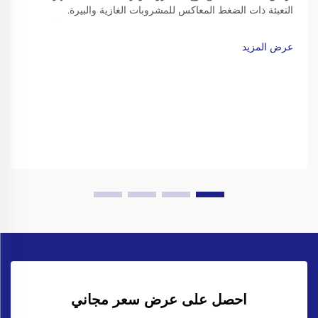
التعبئة ذات الضغط المعاكس للمشروبات الغازية والبيرة.
فالمشروبات الغازية مثل الصودا والمياه الفوارة والبيرة تتطلّب
تقنيات تعبئة دقيقة للحفاظ على فَوَرَتها دون أن تؤدي إلى انفجار أو
عرض المزيد
فقدان الغاز…
احصل على عرض سعر مجاني