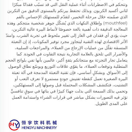
وتتحكم في الاضطرابات أثناء عملية النقل التي قد تسبّب فقدانًا مبكرًا
لثاني أكسيد الكربون. وبذلك تحتفظ بيرتكم بالمستوى الدقيق من التكربن
الذي صمّمته خلال مرحلة التخمير، لتقدّم للمستهلك الإحساس بالفم
(mouthfeel) وإطلاق النكهات الذي يُشكّل جوهر شخصية منتجكم. وهذه
المعالجة الدقيقة ذات أهمية بالغة خصوصًا لأنماط البيرة عالية التكربن،
حيث يؤدي أي فقدان في الغاز إلى تغيير ملحوظ في تجربة الشرب. وامتدّ
الأثر الاقتصادي لهذه التقنية ليتجاوز مجرد توفير المكونات، إذ إن التعبئة
المتسقة تقلّل من عمليات الإرجاع من العملاء، والمراجعات السلبية،
والأضرار التي تلحق بالعلامة التجارية نتيجة التفاوت في الجودة. كما
يتعامل تجار التجزئة مع منتجاتكم بثقةٍ أكبر، عالمين بأنها تفي بلوائح الحجم
المتطلبة وتوقعات العملاء، ما يقوّي علاقات التوزيع ويوسّع نطاق الوصول
إلى الأسواق. وبشكلٍ أساسي، فإن تقنية التعبئة المدمجة في آلة تعبئة
البيرة الصغيرة تعمل كنقطة تفتيش جودةٍ مستمرةٍ لا تعرف التعب أو
التشتيت، فتكتشف المشكلات المحتملة قبل وصولها إلى المستهلكين،
وتحمي بذلك السمعة التي بذلت جهدًا كبيرًا في بنائها في سوقٍ تنافسيٍّ
تؤثر فيه التصورات بشكل مباشر في قرارات الشراء واستدامة العمل
على المدى الطويل.