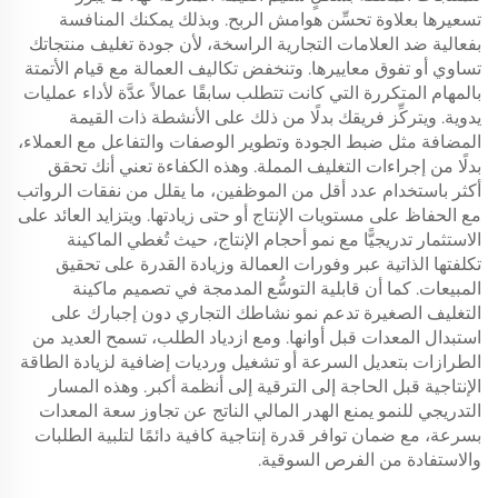
تسعيرها بعلاوة تحسِّن هوامش الربح. وبذلك يمكنك المنافسة
بفعالية ضد العلامات التجارية الراسخة، لأن جودة تغليف منتجاتك
تساوي أو تفوق معاييرها. وتنخفض تكاليف العمالة مع قيام الأتمتة
بالمهام المتكررة التي كانت تتطلب سابقًا عمالاً عدَّة لأداء عمليات
يدوية. ويتركِّز فريقك بدلًا من ذلك على الأنشطة ذات القيمة
المضافة مثل ضبط الجودة وتطوير الوصفات والتفاعل مع العملاء،
بدلًا من إجراءات التغليف المملة. وهذه الكفاءة تعني أنك تحقق
أكثر باستخدام عدد أقل من الموظفين، ما يقلل من نفقات الرواتب
مع الحفاظ على مستويات الإنتاج أو حتى زيادتها. ويتزايد العائد على
الاستثمار تدريجيًّا مع نمو أحجام الإنتاج، حيث تُغطي الماكينة
تكلفتها الذاتية عبر وفورات العمالة وزيادة القدرة على تحقيق
المبيعات. كما أن قابلية التوسُّع المدمجة في تصميم ماكينة
التغليف الصغيرة تدعم نمو نشاطك التجاري دون إجبارك على
استبدال المعدات قبل أوانها. ومع ازدياد الطلب، تسمح العديد من
الطرازات بتعديل السرعة أو تشغيل ورديات إضافية لزيادة الطاقة
الإنتاجية قبل الحاجة إلى الترقية إلى أنظمة أكبر. وهذه المسار
التدريجي للنمو يمنع الهدر المالي الناتج عن تجاوز سعة المعدات
بسرعة، مع ضمان توافر قدرة إنتاجية كافية دائمًا لتلبية الطلبات
والاستفادة من الفرص السوقية.