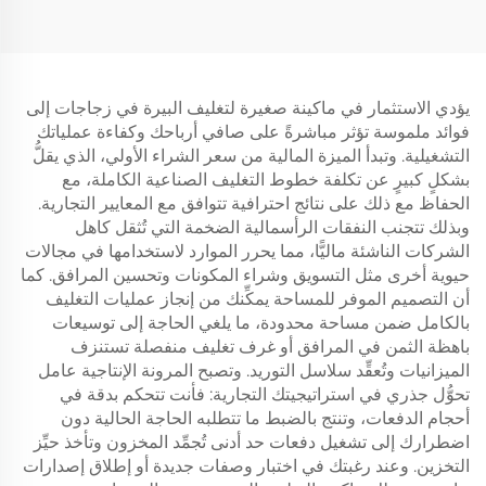
يؤدي الاستثمار في ماكينة صغيرة لتغليف البيرة في زجاجات إلى
فوائد ملموسة تؤثر مباشرةً على صافي أرباحك وكفاءة عملياتك
التشغيلية. وتبدأ الميزة المالية من سعر الشراء الأولي، الذي يقلُّ
بشكلٍ كبيرٍ عن تكلفة خطوط التغليف الصناعية الكاملة، مع
الحفاظ مع ذلك على نتائج احترافية تتوافق مع المعايير التجارية.
وبذلك تتجنب النفقات الرأسمالية الضخمة التي تُثقل كاهل
الشركات الناشئة ماليًّا، مما يحرر الموارد لاستخدامها في مجالات
حيوية أخرى مثل التسويق وشراء المكونات وتحسين المرافق. كما
أن التصميم الموفر للمساحة يمكِّنك من إنجاز عمليات التغليف
بالكامل ضمن مساحة محدودة، ما يلغي الحاجة إلى توسيعات
باهظة الثمن في المرافق أو غرف تغليف منفصلة تستنزف
الميزانيات وتُعقِّد سلاسل التوريد. وتصبح المرونة الإنتاجية عامل
تحوُّل جذري في استراتيجيتك التجارية: فأنت تتحكم بدقة في
أحجام الدفعات، وتنتج بالضبط ما تتطلبه الحاجة الحالية دون
اضطرارك إلى تشغيل دفعات حد أدنى تُجمِّد المخزون وتأخذ حيِّز
التخزين. وعند رغبتك في اختبار وصفات جديدة أو إطلاق إصدارات