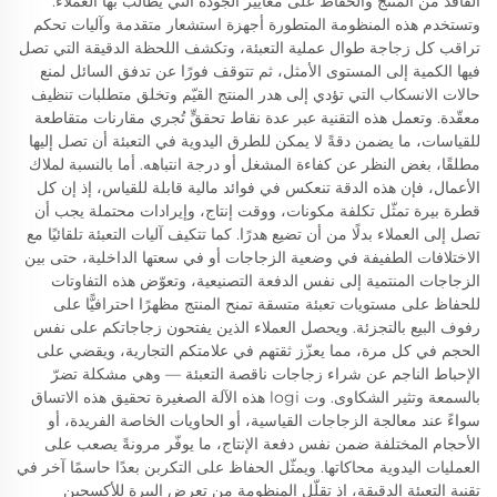
الفاقد من المنتج والحفاظ على معايير الجودة التي يطالب بها العملاء.
وتستخدم هذه المنظومة المتطورة أجهزة استشعار متقدمة وآليات تحكم
تراقب كل زجاجة طوال عملية التعبئة، وتكشف اللحظة الدقيقة التي تصل
فيها الكمية إلى المستوى الأمثل، ثم تتوقف فورًا عن تدفق السائل لمنع
حالات الانسكاب التي تؤدي إلى هدر المنتج القيّم وتخلق متطلبات تنظيف
معقّدة. وتعمل هذه التقنية عبر عدة نقاط تحققٍّ تُجري مقارنات متقاطعة
للقياسات، ما يضمن دقةً لا يمكن للطرق اليدوية في التعبئة أن تصل إليها
مطلقًا، بغض النظر عن كفاءة المشغل أو درجة انتباهه. أما بالنسبة لملاك
الأعمال، فإن هذه الدقة تنعكس في فوائد مالية قابلة للقياس، إذ إن كل
قطرة بيرة تمثّل تكلفة مكونات، ووقت إنتاج، وإيرادات محتملة يجب أن
تصل إلى العملاء بدلًا من أن تضيع هدرًا. كما تتكيف آليات التعبئة تلقائيًا مع
الاختلافات الطفيفة في وضعية الزجاجات أو في سعتها الداخلية، حتى بين
الزجاجات المنتمية إلى نفس الدفعة التصنيعية، وتعوّض هذه التفاوتات
للحفاظ على مستويات تعبئة متسقة تمنح المنتج مظهرًا احترافيًّا على
رفوف البيع بالتجزئة. ويحصل العملاء الذين يفتحون زجاجاتكم على نفس
الحجم في كل مرة، مما يعزّز ثقتهم في علامتكم التجارية، ويقضي على
الإحباط الناجم عن شراء زجاجات ناقصة التعبئة — وهي مشكلة تضرّ
بالسمعة وتثير الشكاوى. وت logi هذه الآلة الصغيرة تحقيق هذه الاتساق
سواءً عند معالجة الزجاجات القياسية، أو الحاويات الخاصة الفريدة، أو
الأحجام المختلفة ضمن نفس دفعة الإنتاج، ما يوفّر مرونةً يصعب على
العمليات اليدوية محاكاتها. ويمثّل الحفاظ على التكربن بعدًا حاسمًا آخر في
تقنية التعبئة الدقيقة، إذ تقلّل المنظومة من تعرض البيرة للأكسجين