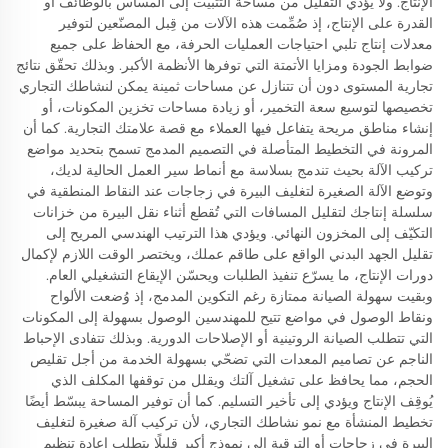
الإنتاج. ولا يؤدي التقليل من مساحة التثبيت إلى المساس بالوظائف أو
القدرة على الإنتاج، إذ صُمِّمت هذه الآلات من قِبل المصنّعين لتوفير
معدلات إنتاج تلبي احتياجات العمليات الحرفة، مع الحفاظ على جميع
ضوابط الجودة ومزايا الأتمتة التي توفرها الأنظمة الأكبر. وبذلك تحقّق نتائج
تجارية المستوى دون أن تتنازل عن مساحات ثمينة يمكن لنشاطك التجاري
تخصيصها لتوسيع سعة التخمير، أو زيادة مساحات تخزين المكونات، أو
إنشاء مناطق مريحة يتفاعل فيها العملاء مع قصة علامتك التجارية. كما أن
المرونة في التخطيط المتأصلة في التصميم المدمج تسمح بتحديد مواضع
تركيب الآلة بحيث تندمج بسلاسة مع أنماط سير العمل الحالية لديك،
وتوضع الآلة الصغيرة لتغليف البيرة في زجاجات عند النقاط المنطقية في
سلسلة إنتاجك لتقليل المسافات التي تُقطع أثناء نقل البيرة من خزانات
التكيّف إلى المخزون النهائي. ويؤدي هذا الترتيب الهندسي المريح إلى
تقليل الجهد البدني الواقع على طاقم عملك، ويختصر الوقت اللازم لإكمال
دورات الإنتاج، ما يسرّع تنفيذ الطلبات ويحسّن الإيقاع التشغيلي العام.
وبقيت سهولة الصيانة ممتازة رغم التكوين المدمج، إذ وُضعت الألواح
ونقاط الوصول في مواضع تتيح للمهندسين الوصول بسهولة إلى المكونات
التي تتطلب الصيانة الروتينية أو الإصلاحات الدورية. وبذلك تتفادى الإحباط
الناجم عن تصاميم المعدات التي تضحّي بسهولة الخدمة من أجل تقليص
الحجم، مما يحافظ على تشغيل آلتك ويقلل من توقفها المكلف الذي
يُوقِف الإنتاج ويؤدي إلى تأخير التسليم. كما أن توفير المساحة يبسّط أيضًا
تخطيط المنشأة مع نمو نشاطك التجاري، لأن تركيب آلة صغيرة لتغليف
البيرة في زجاجات أو الترقية إلى نموذج أكبر قليلًا يتطلب إعادة تنظيم