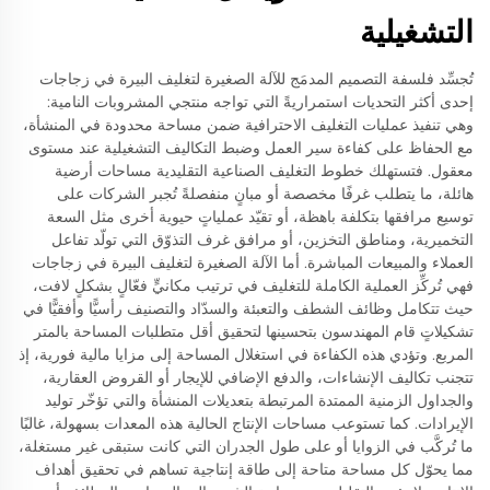
التشغيلية
تُجسِّد فلسفة التصميم المدمَج للآلة الصغيرة لتغليف البيرة في زجاجات
إحدى أكثر التحديات استمراريةً التي تواجه منتجي المشروبات النامية:
وهي تنفيذ عمليات التغليف الاحترافية ضمن مساحة محدودة في المنشأة،
مع الحفاظ على كفاءة سير العمل وضبط التكاليف التشغيلية عند مستوى
معقول. فتستهلك خطوط التغليف الصناعية التقليدية مساحات أرضية
هائلة، ما يتطلب غرفًا مخصصة أو مبانٍ منفصلةً تُجبر الشركات على
توسيع مرافقها بتكلفة باهظة، أو تقيّد عملياتٍ حيوية أخرى مثل السعة
التخميرية، ومناطق التخزين، أو مرافق غرف التذوّق التي تولّد تفاعل
العملاء والمبيعات المباشرة. أما الآلة الصغيرة لتغليف البيرة في زجاجات
فهي تُركِّز العملية الكاملة للتغليف في ترتيب مكانيٍّ فعّالٍ بشكلٍ لافت،
حيث تتكامل وظائف الشطف والتعبئة والسدّاد والتصنيف رأسيًّا وأفقيًّا في
تشكيلاتٍ قام المهندسون بتحسينها لتحقيق أقل متطلبات المساحة بالمتر
المربع. وتؤدي هذه الكفاءة في استغلال المساحة إلى مزايا مالية فورية، إذ
تتجنب تكاليف الإنشاءات، والدفع الإضافي للإيجار أو القروض العقارية،
والجداول الزمنية الممتدة المرتبطة بتعديلات المنشأة والتي تؤخّر توليد
الإيرادات. كما تستوعب مساحات الإنتاج الحالية هذه المعدات بسهولة، غالبًا
ما تُركَّب في الزوايا أو على طول الجدران التي كانت ستبقى غير مستغلة،
مما يحوّل كل مساحة متاحة إلى طاقة إنتاجية تساهم في تحقيق أهداف