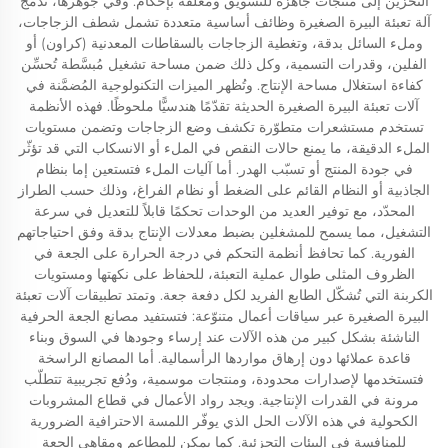
التخزين إلى منتجات جاهزة للتسويق ومغلقة بإحكام. وفي جوهرها، تدمج
آلة تعبئة البيرة الصغيرة وظائف أساسية متعددة تشمل شطف الزجاجات،
وملء السائل بدقة، وتغطية الزجاجات بالسقاطات المعدنية (كراون) أو
الفلين، وقدرات التسمية، وكل ذلك ضمن مساحة تشغيل مُبسَّطة تُحسِّن
كفاءة استغلال مساحة الإنتاج. وتُظهر الميزات التكنولوجية المُضمَّنة في
آلات تعبئة البيرة الصغيرة الحديثة تقدّمًا هندسيًّا ملحوظًا. فهذه الأنظمة
تستخدم مستشعرات متطوّرة تكشف وضع الزجاجات وتضمن مستويات
الملء الدقيقة، ما يمنع حالات النقص في الملء أو الانسكاب التي قد تؤثّر
في جودة المنتج أو تسبّب الهدر. أما آليات الملء فتستعين إما بنظام
الجاذبية أو النظام القائم على الضغط أو نظام الفراغ، وذلك حسب الطراز
المحدّد، مع توفير العديد من الوحدات تحكمًا قابلاً للتعديل في سرعة
التشغيل، مما يسمح للمشغلين بضبط معدلات الإنتاج بدقة وفق احتياجاتهم
الفورية. كما تحافظ أنظمة التحكم في درجة الحرارة على الجعة في
الظروف المثلى طوال عملية التعبئة، للحفاظ على نكهتها ومستويات
الكربنة التي تُشكّل الطابع الفريد لكل دفعة جعة. وتمتد تطبيقات آلات تعبئة
البيرة الصغيرة عبر سياقات أعمال متنوّعة: فتستفيد مصانع الجعة الحرفية
الناشئة بشكل كبير من هذه الآلات عند إرساء وجودها في السوق وبناء
قاعدة عملائها دون إرهاق مواردها الرأسمالية. أما المصانع الراسخة
فتستخدمها لإصدارات محدودة، ومنتجات موسمية، ودُفع تجريبية تتطلّب
مرونة في القدرات الإنتاجية. ويجد رواد الأعمال في قطاع المشروبات
الكحولية في هذه الآلات الحل الذي يوفّر اللمسة الاحترافية الضرورية
للمنافسة في البيئات التجزئية. كما يمكن للمطاعم ومقاهي الجعة