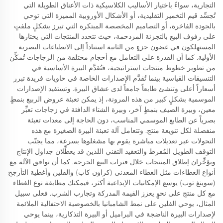
التجارية، سواءً باختيار الأساليب الكلاسيكية ذات الأعناق الطويلة التي
تُجسِّد قيم التخمير التقليدية، أو الأشكال الأوروبية المميزة التي توحي
بالجودة الفاخرة، أو التصاميم المخصصة المبتكرة التي تبرز بشكلٍ ملفتٍ
على رفوف البيع بالتجزئة المزدحمة، حيث تتحدد المنتجات التي يختارها
المستهلكون في غضون جزءٍ من الثانية استناداً إلى الانطباعات البصرية
الأولية. كما أن القدرة على التعامل مع أحجام مختلفة من الزجاجات تُمكِّن
من تطوير خطوط منتجات استراتيجية، فتُقدَّم البيرة الأساسية في
التنسيقات القياسية بينما تُقدَّم الإصدارات الخاصة في حاويات فريدة تبرر
أسعاراً أعلى وتنشئ طابعاً جامعاً لدى عشاق البيرة. وتستفيد الإصدارات
الموسمية بشكلٍ كبير من هذه المرونة، إذ يمكن تعبئة عروض الربيع بنمطٍ
معين، وبيرة الصيف بنمطٍ آخر، وبيرة الشتاء الدافئة في زجاجات تعبِّر
بصرياً عن الطابع الموسمي المناسب، دون الحاجة إلى معدات تعبئة
منفصلة لكل تنويعة منتج. وتتعامل آلة تعبئة البيرة الصغيرة مع هذه
التحولات عبر تعديلات مباشرة يقوم بها مشغلوها بسرعة، مما يجنّب
التوقف الطويل المُفرط والتعقيد التقني اللذين قد يعطِّلان جداول الإنتاج
ويؤخِّران إطلاق المنتجات خلال فترات البيع الحرجة. كما أن توافق الآلة مع
أنواع الغطاءات مثل الغطاء المعدني (كراون كاب) والفلين وأغطية التأرجح
(سوينغ توب) يوسع الإمكانيات الإبداعية أكثر، فيمكنك مطابقة نوع الغطاء
مع كل منتج على نحوٍ يعزز القيمة المدركة وتجارب الشرب. فعلى سبيل
المثال، يوحي الفلين على نمط الشامبانيا بالخصوصية الاحتفالية الملائمة
لإصدارات البيرة الناضجة في البراميل أو البيرة التذكارية، بينما يوحي