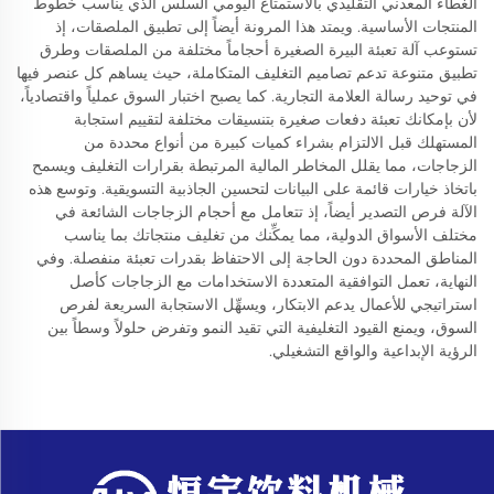
الغطاء المعدني التقليدي بالاستمتاع اليومي السلس الذي يناسب خطوط
المنتجات الأساسية. ويمتد هذا المرونة أيضاً إلى تطبيق الملصقات، إذ
تستوعب آلة تعبئة البيرة الصغيرة أحجاماً مختلفة من الملصقات وطرق
تطبيق متنوعة تدعم تصاميم التغليف المتكاملة، حيث يساهم كل عنصر فيها
في توحيد رسالة العلامة التجارية. كما يصبح اختبار السوق عملياً واقتصادياً،
لأن بإمكانك تعبئة دفعات صغيرة بتنسيقات مختلفة لتقييم استجابة
المستهلك قبل الالتزام بشراء كميات كبيرة من أنواع محددة من
الزجاجات، مما يقلل المخاطر المالية المرتبطة بقرارات التغليف ويسمح
باتخاذ خيارات قائمة على البيانات لتحسين الجاذبية التسويقية. وتوسع هذه
الآلة فرص التصدير أيضاً، إذ تتعامل مع أحجام الزجاجات الشائعة في
مختلف الأسواق الدولية، مما يمكِّنك من تغليف منتجاتك بما يناسب
المناطق المحددة دون الحاجة إلى الاحتفاظ بقدرات تعبئة منفصلة. وفي
النهاية، تعمل التوافقية المتعددة الاستخدامات مع الزجاجات كأصل
استراتيجي للأعمال يدعم الابتكار، ويسهِّل الاستجابة السريعة لفرص
السوق، ويمنع القيود التغليفية التي تقيد النمو وتفرض حلولاً وسطاً بين
الرؤية الإبداعية والواقع التشغيلي.