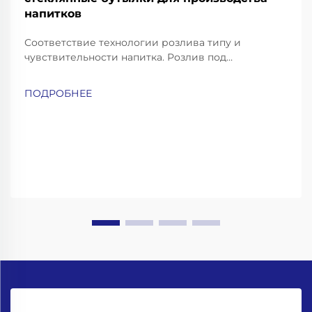
напитков
Соответствие технологии розлива типу и
чувствительности напитка. Розлив под
противодавлением — для газированных напитков
и пива. Газированные напитки, такие как
ПОДРОБНЕЕ
газированная вода, содовая и пиво, требуют
особо аккуратных методов розлива, чтобы
сохранить их газацию и избежать чрезмерного
пенообразования...