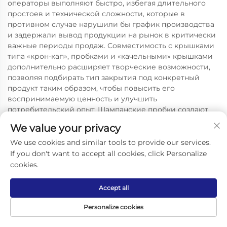
операторы выполняют быстро, избегая длительного
простоев и технической сложности, которые в
противном случае нарушили бы график производства
и задержали вывод продукции на рынок в критически
важные периоды продаж. Совместимость с крышками
типа «крон-кап», пробками и «качельными» крышками
дополнительно расширяет творческие возможности,
позволяя подбирать тип закрытия под конкретный
продукт таким образом, чтобы повысить его
воспринимаемую ценность и улучшить
потребительский опыт. Шампанские пробки создают
ощущение праздничной особенности, уместное для
We value your privacy
сортов, выдержанных в бочке, или юбилейных
выпусков, тогда как традиционные крон-капы
We use cookies and similar tools to provide our services.
подчёркивают доступность и повседневное
If you don't want to accept all cookies, click Personalize
удовольствие, подходящее для основной линейки
cookies.
продукции. Эта гибкость распространяется и на
нанесение этикеток: компактная линия для розлива
Accept all
пива поддерживает различные размеры этикеток и
методы их нанесения, обеспечивая целостность
Personalize cookies
упаковочного дизайна, когда каждый элемент вносит
вклад в единую бренд-коммуникацию. Тестирование