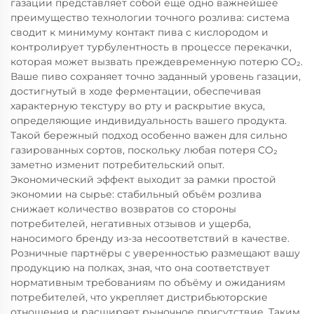
газации представляет собой ещё одно важнейшее
преимущество технологии точного розлива: система
сводит к минимуму контакт пива с кислородом и
контролирует турбулентность в процессе перекачки,
которая может вызвать преждевременную потерю CO₂.
Ваше пиво сохраняет точно заданный уровень газации,
достигнутый в ходе ферментации, обеспечивая
характерную текстуру во рту и раскрытие вкуса,
определяющие индивидуальность вашего продукта.
Такой бережный подход особенно важен для сильно
газированных сортов, поскольку любая потеря CO₂
заметно изменит потребительский опыт.
Экономический эффект выходит за рамки простой
экономии на сырье: стабильный объём розлива
снижает количество возвратов со стороны
потребителей, негативных отзывов и ущерба,
наносимого бренду из-за несоответствий в качестве.
Розничные партнёры с уверенностью размещают вашу
продукцию на полках, зная, что она соответствует
нормативным требованиям по объёму и ожиданиям
потребителей, что укрепляет дистрибьюторские
отношения и расширяет рыночное присутствие. Таким