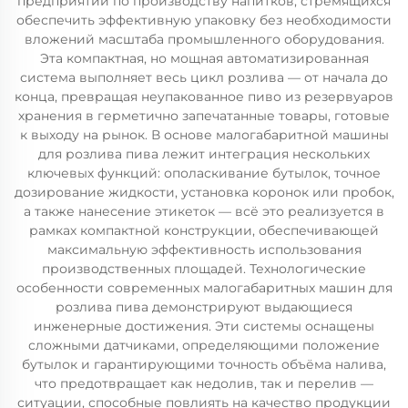
предприятий по производству напитков, стремящихся
обеспечить эффективную упаковку без необходимости
вложений масштаба промышленного оборудования.
Эта компактная, но мощная автоматизированная
система выполняет весь цикл розлива — от начала до
конца, превращая неупакованное пиво из резервуаров
хранения в герметично запечатанные товары, готовые
к выходу на рынок. В основе малогабаритной машины
для розлива пива лежит интеграция нескольких
ключевых функций: ополаскивание бутылок, точное
дозирование жидкости, установка коронок или пробок,
а также нанесение этикеток — всё это реализуется в
рамках компактной конструкции, обеспечивающей
максимальную эффективность использования
производственных площадей. Технологические
особенности современных малогабаритных машин для
розлива пива демонстрируют выдающиеся
инженерные достижения. Эти системы оснащены
сложными датчиками, определяющими положение
бутылок и гарантирующими точность объёма налива,
что предотвращает как недолив, так и перелив —
ситуации, способные повлиять на качество продукции