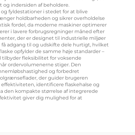
og indersiden af beholdere.
 fyldestationer i stedet for at blive
ænger holdbarheden og sikrer overholdelse
aktisk fordel, da moderne maskiner optimerer
erer i lavere forbrugsregninger måned efter
er, der er designet til industrielle miljøer
å adgang til og udskifte dele hurtigt, hvilket
flaske opfylder de samme høje standarder –
tilbyder fleksibilitet for voksende
når ordervolumenerne stiger. Den
 gennemløbshastighed og forbedret
rolgrænseflader, der guider brugeren
fektiviteten, identificere flaskehalse og
da den kompakte størrelse af integrerede
ektivitet giver dig mulighed for at