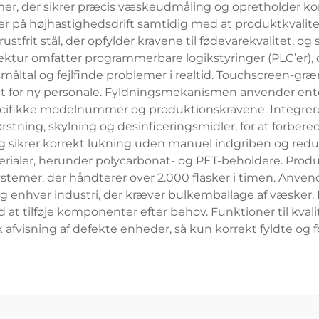
er, der sikrer præcis væskeudmåling og opretholder kons
ger på højhastighedsdrift samtidig med at produktkvalit
ustfrit stål, der opfylder kravene til fødevarekvalitet, o
tur omfatter programmerbare logikstyringer (PLC’er), d
ltal og fejlfinde problemer i realtid. Touchscreen-græns
t for ny personale. Fyldningsmekanismen anvender ente
ecifikke modelnummer og produktionskravene. Integrer
rstning, skylning og desinficeringsmidler, for at forbered
åg sikrer korrekt lukning uden manuel indgriben og reduc
materialer, herunder polycarbonat- og PET-beholdere. Pro
le systemer, der håndterer over 2.000 flasker i timen. A
 enhver industri, der kræver bulkemballage af væsker
 at tilføje komponenter efter behov. Funktioner til kval
afvisning af defekte enheder, så kun korrekt fyldte og 