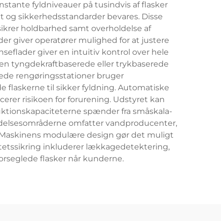
tante fyldniveauer på tusindvis af flasker
et og sikkerhedsstandarder bevares. Disse
g sikrer holdbarhed samt overholdelse af
er giver operatører mulighed for at justere
eflader giver en intuitiv kontrol over hele
n tyngdekraftbaserede eller trykbaserede
ede rengøringsstationer bruger
e flaskerne til sikker fyldning. Automatiske
erer risikoen for forurening. Udstyret kan
duktionskapaciteterne spænder fra småskala-
nvendelsesområderne omfatter vandproducenter,
. Maskinens modulære design gør det muligt
itetssikring inkluderer lækkagedetektering,
forseglede flasker når kunderne.