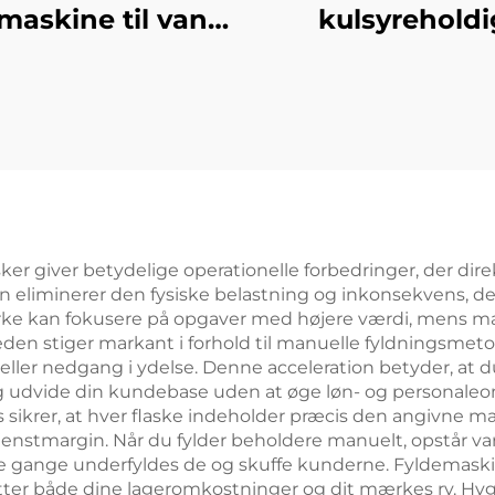
emaskine til vand
kulsyreholdi
i PET-flasker
softdrink-
affyldningsmas
asker giver betydelige operationelle forbedringer, der dir
n eliminerer den fysiske belastning og inkonsekvens, 
styrke kan fokusere på opgaver med højere værdi, mens
den stiger markant i forhold til manuelle fyldningsmeto
ller nedgang i ydelse. Denne acceleration betyder, at du
 og udvide din kundebase uden at øge løn- og persona
 sikrer, at hver flaske indeholder præcis den angivne m
tjenstmargin. Når du fylder beholdere manuelt, opstår v
re gange underfyldes de og skuffe kunderne. Fyldemaskin
skytter både dine lageromkostninger og dit mærkes ry. H