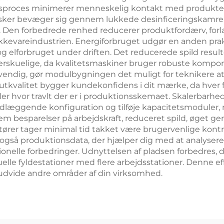
sproces minimerer menneskelig kontakt med produktet 
lasker bevæger sig gennem lukkede desinficeringskamre og
Den forbedrede renhed reducerer produktfordærv, forl
rikkevareindustrien. Energiforbruget udgør en anden pr
elforbruget under driften. Det reducerede spild result
rskuelige, da kvalitetsmaskiner bruger robuste komponent
vendig, gør modulbygningen det muligt for teknikere at f
tkvalitet bygger kundekonfidens i dit mærke, da hver 
ler hvor travlt der er i produktionsskemaet. Skalerbarhed 
dlæggende konfiguration og tilføje kapacitetsmoduler, 
nem besparelser på arbejdskraft, reduceret spild, øget
ører tager minimal tid takket være brugervenlige kont
så produktionsdata, der hjælper dig med at analysere ef
onelle forbedringer. Udnyttelsen af pladsen forbedres, 
lle fyldestationer med flere arbejdsstationer. Denne eff
 udvide andre områder af din virksomhed.