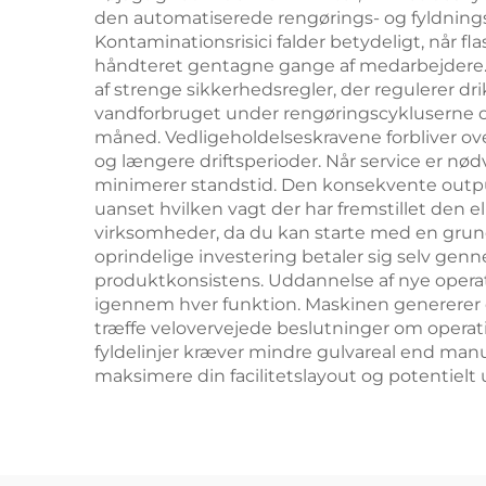
den automatiserede rengørings- og fyldning
Kontaminationsrisici falder betydeligt, når f
håndteret gentagne gange af medarbejdere. 
af strenge sikkerhedsregler, der regulerer d
vandforbruget under rengøringscykluserne og 
måned. Vedligeholdelseskravene forbliver ove
og længere driftsperioder. Når service er nød
minimerer standstid. Den konsekvente outpu
uanset hvilken vagt der har fremstillet den el
virksomheder, da du kan starte med en grun
oprindelige investering betaler sig selv gen
produktkonsistens. Uddannelse af nye operat
igennem hver funktion. Maskinen genererer og
træffe velovervejede beslutninger om operati
fyldelinjer kræver mindre gulvareal end manue
maksimere din facilitetslayout og potentielt