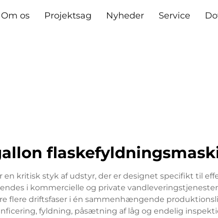
Om os
Projektsag
Nyheder
Service
Do
gallon flaskefyldningsmask
n kritisk styk af udstyr, der er designet specifikt til ef
endes i kommercielle og private vandleveringstjenester
ere flere driftsfaser i én sammenhængende produktions
sinficering, fyldning, påsætning af låg og endelig inspekt