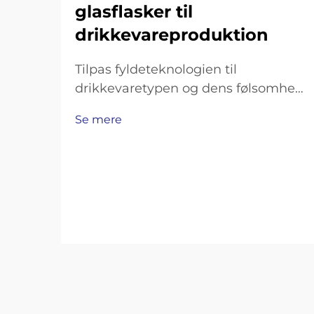
glasflasker til
drikkevareproduktion
Tilpas fyldeteknologien til
drikkevaretypen og dens følsomhed.
Fyldemaskiner med modtryk til
Se mere
kulsyreholdige drikkevarer og øl.
Kulsyreholdige drikkevarer som
sodavand, mousserende vand og øl
kræver omhyggelige fyldemetoder
for at bevare deres brus, samtidig
med at man undgår uønsket
skumning…