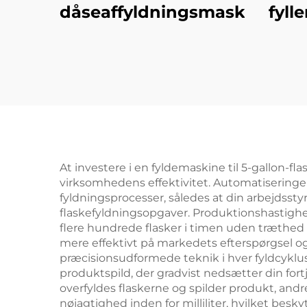
dåseaffyldningsmaskine
fyll
At investere i en fyldemaskine til 5-gallon-fl
virksomhedens effektivitet. Automatiseringe
fyldningsprocesser, således at din arbejds
flaskefyldningsopgaver. Produktionshastighe
flere hundrede flasker i timen uden træthed e
mere effektivt på markedets efterspørgsel
præcisionsudformede teknik i hver fyldcyklus
produktspild, der gradvist nedsætter din for
overfyldes flaskerne og spilder produkt, and
nøjagtighed inden for milliliter, hvilket be