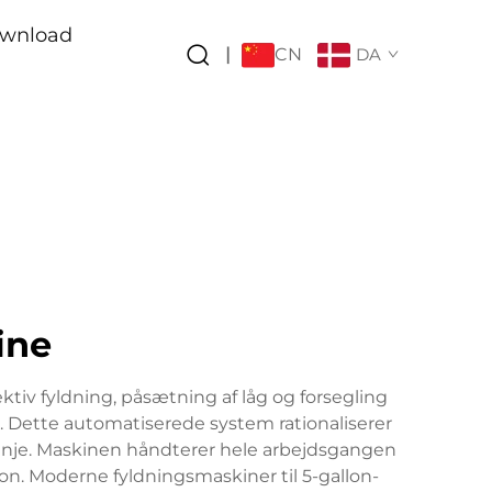
wnload
CN
|
DA
ine
fektiv fyldning, påsætning af låg og forsegling
. Dette automatiserede system rationaliserer
linje. Maskinen håndterer hele arbejdsgangen
ion. Moderne fyldningsmaskiner til 5-gallon-