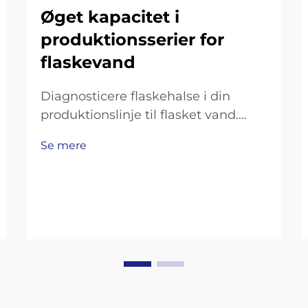
Øget kapacitet i
produktionsserier for
flaskevand
Diagnosticere flaskehalse i din
produktionslinje til flasket vand.
Måling af
Se mere
gennemløbsmængdeunderskud:
Flaskningshastighed, skiftetid og
OEE-analyse. For at få overblik over,
hvor produktionen falder kort, skal
du se på tre
nøglepræstationsindikatorer. Start
med at sammenligne…