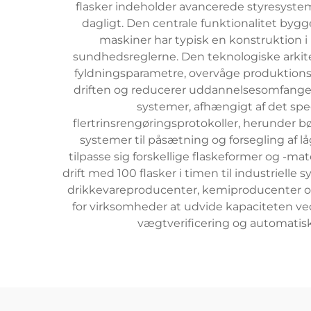
flasker indeholder avancerede styresystem
dagligt. Den centrale funktionalitet byg
maskiner har typisk en konstruktion i r
sundhedsreglerne. Den teknologiske arkitek
fyldningsparametre, overvåge produktionsmå
driften og reducerer uddannelsesomfange
systemer, afhængigt af det sp
flertrinsrengøringsprotokoller, herunder bø
systemer til påsætning og forsegling af l
tilpasse sig forskellige flaskeformer og -
drift med 100 flasker i timen til industriel
drikkevareproducenter, kemiproducenter og
for virksomheder at udvide kapaciteten ved
vægtverificering og automatisk 