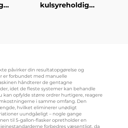
g
kulsyreholdig
softdrink-
kine
affyldningsmaskine
ekte påvirker din resultatopgørelse og
der er forbundet med manuelle
 maskinen håndterer de gentagne
der, idet de fleste systemer kan behandle
 kan opfylde større ordrer hurtigere, reagere
leomkostningerne i samme omfang. Den
ængde, hvilket eliminerer unødigt
ariationer uundgåeligt – nogle gange
en til 5-gallon-flasker opretholder en
ygiejnestandarderne forbedres væsentligt, da