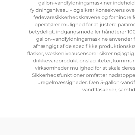
gallon-vandfyldningsmaskiner indeholder
fyldningsniveau – og sikrer konsekvens over 
fødevaresikkerhedskravene og forhindre fo
operatører mulighed for at justere param
betydeligt: indgangsmodeller håndterer 100–3
gallon-vandfyldningsmaskine anvender for
afhængigt af de specifikke produktionskrav.
flasker, væskeniveausensorer sikrer nøjagti
drikkevareproduktionsfaciliteter, kommu
virksomheder mulighed for at skala deres
Sikkerhedsfunktioner omfatter nødstoppe
uregelmæssigheder. Den 5-gallon-vandfyl
vandflaskerier, samti