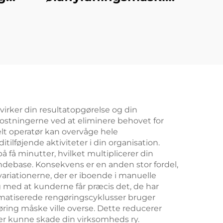
2
kine
virker din resultatopgørelse og din
ostningerne ved at eliminere behovet for
lt operatør kan overvåge hele
ilføjende aktiviteter i din organisation.
 få minutter, hvilket multiplicerer din
ndebase. Konsekvens er en anden stor fordel,
variationerne, der er iboende i manuelle
g med at kunderne får præcis det, de har
utomatiserede rengøringscyklusser bruger
øring måske ville overse. Dette reducerer
er kunne skade din virksomheds ry.