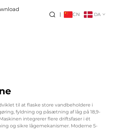
wnload
CN
|
DA
ine
viklet til at flaske store vandbeholdere i
ring, fyldning og påsætning af låg på 18,9-
askinen integrerer flere driftsfaser i ét
ing og sikre lågemekanismer. Moderne 5-