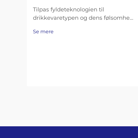
Tilpas fyldeteknologien til
drikkevaretypen og dens følsomhed.
Fyldemaskiner med modtryk til
Se mere
kulsyreholdige drikkevarer og øl.
Kulsyreholdige drikkevarer som
sodavand, mousserende vand og øl
kræver omhyggelige fyldemetoder
for at bevare deres brus, samtidig
med at man undgår uønsket
skumning…