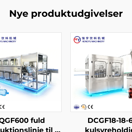
Nye produktudgivelser
QGF600 fuld
DCGF18-18-
ktionslinje til 3-
kulsyreholdi