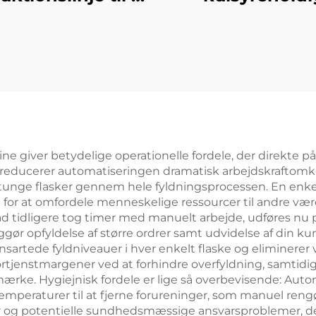
 fyllemaskine for
softdrink-
vand i dunke
affyldningsmas
ne giver betydelige operationelle fordele, der direkte på
 reducerer automatiseringen dramatisk arbejdskraftomk
 tunge flasker gennem hele fyldningsprocessen. En enke
for at omfordele menneskelige ressourcer til andre værdit
d tidligere tog timer med manuelt arbejde, udføres nu på
ør opfyldelse af større ordrer samt udvidelse af din ku
artede fyldniveauer i hver enkelt flaske og eliminerer 
rtjenstmargener ved at forhindre overfyldning, samtidi
dit mærke. Hygiejnisk fordele er lige så overbevisende: A
emperaturer til at fjerne forureninger, som manuel reng
er og potentielle sundhedsmæssige ansvarsproblemer, d