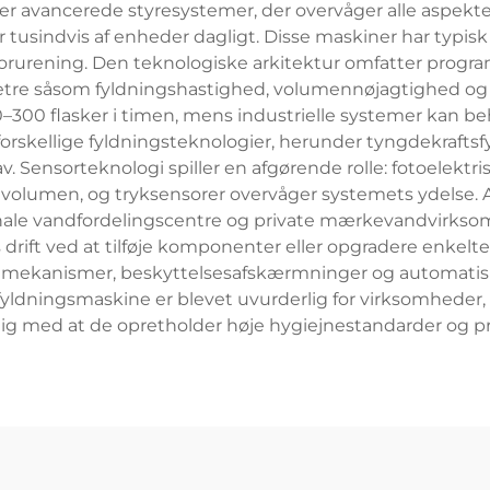
 avancerede styresystemer, der overvåger alle aspekter a
tusindvis af enheder dagligt. Disse maskiner har typisk en
rurening. Den teknologiske arkitektur omfatter program
etre såsom fyldningshastighed, volumennøjagtighed og 
00 flasker i timen, mens industrielle systemer kan behan
skellige fyldningsteknologier, herunder tyngdekraftsfy
 Sensorteknologi spiller en afgørende rolle: fotoelektri
g volumen, og tryksensorer overvåger systemets ydelse.
nale vandfordelingscentre og private mærkevandvirks
 drift ved at tilføje komponenter eller opgradere enkelt
mekanismer, beskyttelsesafskærmninger og automatisk
dningsmaskine er blevet uvurderlig for virksomheder, d
dig med at de opretholder høje hygiejnestandarder og pr