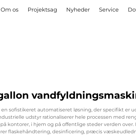
Om os
Projektsag
Nyheder
Service
Do
gallon vandfyldningsmask
 en sofistikeret automatiseret løsning, der specifikt er ud
ustrielle udstyr rationaliserer hele processen med rengø
 på kontorer, i hjem og på offentlige steder verden over. M
flaskehåndtering, desinficering, præcis væskeudledn