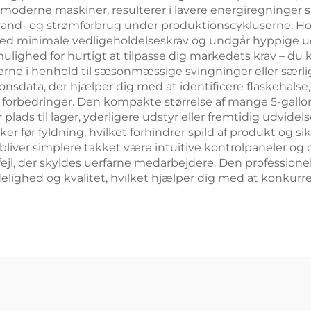
t i moderne maskiner, resulterer i lavere energiregninge
nd- og strømforbrug under produktionscykluserne. Holdb
t med minimale vedligeholdelseskrav og undgår hyppige
 mulighed for hurtigt at tilpasse dig markedets krav – du
rne i henhold til sæsonmæssige svingninger eller særli
nsdata, der hjælper dig med at identificere flaskehalse, 
e forbedringer. Den kompakte størrelse af mange 5-gal
er plads til lager, yderligere udstyr eller fremtidig udvide
 før fyldning, hvilket forhindrer spild af produkt og sikre
ver simplere takket være intuitive kontrolpaneler og ov
ejl, der skyldes uerfarne medarbejdere. Den professionel
idelighed og kvalitet, hvilket hjælper dig med at konku