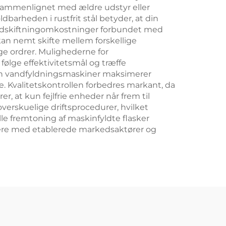
r sammenlignet med ældre udstyr eller
arheden i rustfrit stål betyder, at din
 udskiftningomkostninger forbundet med
 kan nemt skifte mellem forskellige
ge ordrer. Mulighederne for
følge effektivitetsmål og træffe
lon vandfyldningsmaskiner maksimerer
lse. Kvalitetskontrollen forbedres markant, da
r, at kun fejlfrie enheder når frem til
erskuelige driftsprocedurer, hvilket
le fremtoning af maskinfyldte flasker
rrere med etablerede markedsaktører og