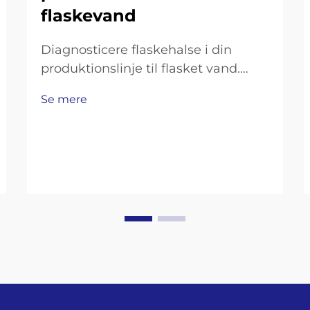
flaskevand
Diagnosticere flaskehalse i din
produktionslinje til flasket vand.
Måling af
Se mere
gennemløbsmængdeunderskud:
Flaskningshastighed, skiftetid og
OEE-analyse. For at få overblik over,
hvor produktionen falder kort, skal
du se på tre
nøglepræstationsindikatorer. Start
med at sammenligne…