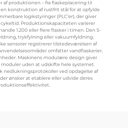
f produktionen – fra flaskeplacering til
 konstruktion af rustfrit stål for at opfylde
merbare logikstyringer (PLC’er), der giver
cykeltid. Produktionskapaciteten varierer
dle 1.200 eller flere flasker i timen. Den 5-
ldning, trykfylning eller vakuumfyldning,
ske sensorer registrerer tilstedeværelsen af
 Anvendelsesområder omfatter vandflaskerier,
omheder. Maskinens modulære design giver
e moduler uden at udskifte hele systemet.
 nedlukningsprotokoller ved opdagelse af
er ønsker at etablere eller udvide deres
oduktionseffektivitet.