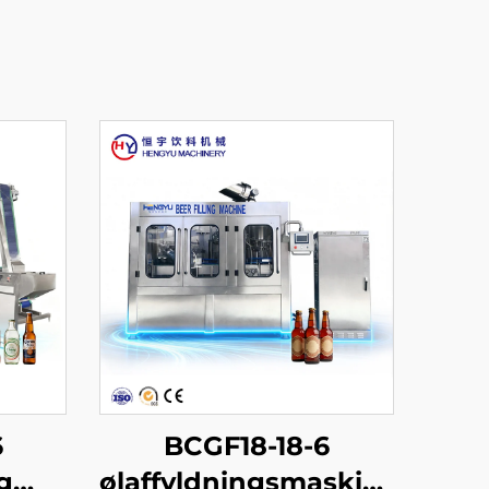
6
BCGF18-18-6
g
ølaffyldningsmaskine-