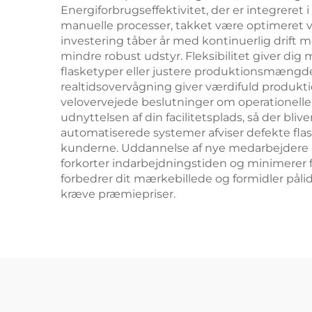
Energiforbrugseffektivitet, der er integrere
manuelle processer, takket være optimeret va
investering tåber år med kontinuerlig drif
mindre robust udstyr. Fleksibilitet giver dig
flasketyper eller justere produktionsmængde
realtidsovervågning giver værdifuld produktio
velovervejede beslutninger om operationell
udnyttelsen af din facilitetsplads, så der bliv
automatiserede systemer afviser defekte flasker
kunderne. Uddannelse af nye medarbejdere bli
forkorter indarbejdningstiden og minimerer f
forbedrer dit mærkebillede og formidler pål
kræve præmiepriser.