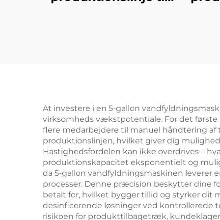
vand i tønder
i-1
At investere i en 5-gallon vandfyldningsmaski
virksomheds vækstpotentiale. For det første
flere medarbejdere til manuel håndtering af
produktionslinjen, hvilket giver dig mulighed 
Hastighedsfordelen kan ikke overdrives – hva
produktionskapacitet eksponentielt og muligg
da 5-gallon vandfyldningsmaskinen leverer ens
processer. Denne præcision beskytter dine fo
betalt for, hvilket bygger tillid og styrker 
desinficerende løsninger ved kontrollerede t
risikoen for produkttilbagetræk, kundeklag