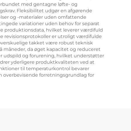
forbundet med gentagne løfte- og
skrav. Fleksibilitet udgør en afgørende
relser og -materialer uden omfattende
tingede variationer uden behov for separat
de produktionsdata, hvilket leverer værdifuld
e revisionsprotokoller er utroligt værdifulde
overskuelige takket være robust teknisk
 få måneder, da øget kapacitet og reduceret
 udspild og forurening, hvilket understøtter
rer yderligere produktkvaliteten ved at
nktioner til temperaturkontrol bevarer
en overbevisende forretningsgrundlag for