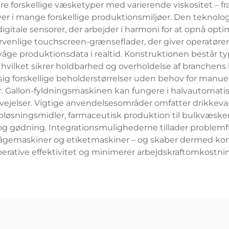
 forskellige væsketyper med varierende viskositet – fra 
tiver i mange forskellige produktionsmiljøer. Den tekn
igitale sensorer, der arbejder i harmoni for at opnå opt
enlige touchscreen-grænseflader, der giver operatører 
 produktionsdata i realtid. Konstruktionen består typisk
 hvilket sikrer holdbarhed og overholdelse af branchen
ig forskellige beholderstørrelser uden behov for manuel 
 Gallon-fyldningsmaskinen kan fungere i halvautomatisk
elser. Vigtige anvendelsesområder omfatter drikkevarei
løsningsmidler, farmaceutisk produktion til bulkvæsker
 gødning. Integrationsmulighederne tillader problemfri t
lågemaskiner og etiketmaskiner – og skaber dermed ko
erative effektivitet og minimerer arbejdskraftomkostni