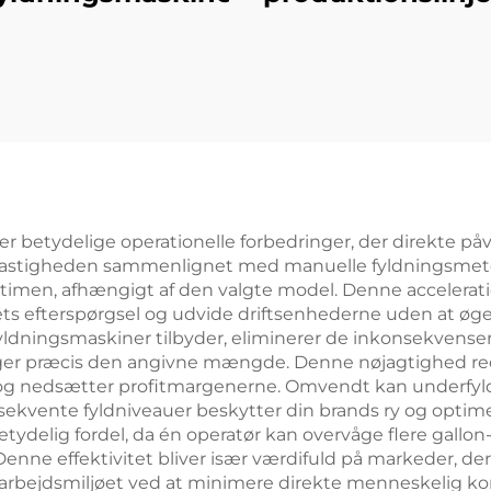
i-1 fyllemaskine
vand i dunk
r betydelige operationelle forbedringer, der direkte påvi
hastigheden sammenlignet med manuelle fyldningsmetode
 i timen, afhængigt af den valgte model. Denne accelerati
ets efterspørgsel og udvide driftsenhederne uden at øg
yldningsmaskiner tilbyder, eliminerer de inkonsekvense
ager præcis den angivne mængde. Denne nøjagtighed red
er og nedsætter profitmargenerne. Omvendt kan underfy
sekvente fyldniveauer beskytter din brands ry og optime
delig fordel, da én operatør kan overvåge flere gallon-
enne effektivitet bliver især værdifuld på markeder, der 
arbejdsmiljøet ved at minimere direkte menneskelig kon