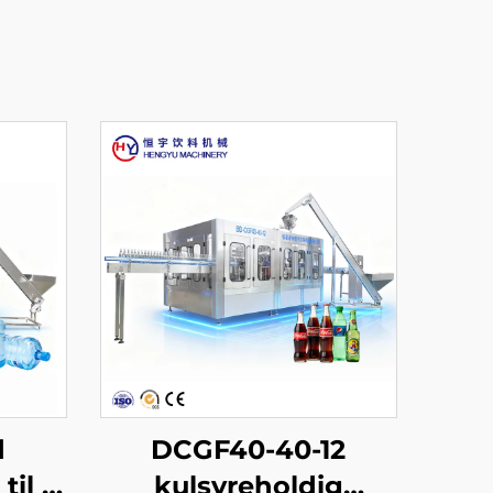
d
DCGF40-40-12
til 3-
kulsyreholdig