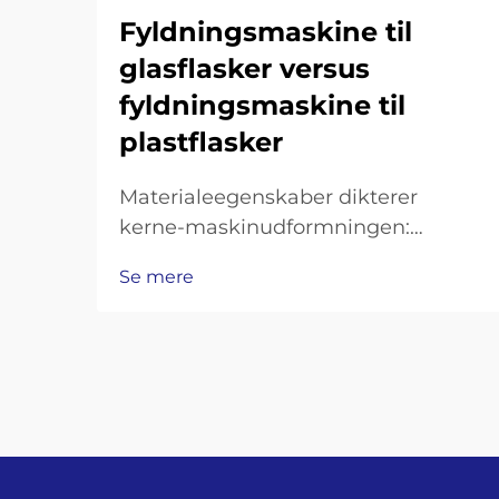
Fyldningsmaskine til
glasflasker versus
fyldningsmaskine til
plastflasker
Materialeegenskaber dikterer
kerne-maskinudformningen:
Glasbraglighed og termisk masse –
Se mere
hvorfor glasflaskemaskiner kræver
forstærkede rammer,
støddæmpede transportbånd og
præcisionsgrebere til flaskehalse. At
arbejde med glasflasker betyder at
gå ud over...