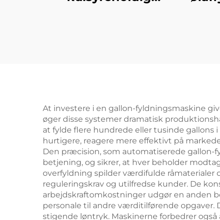
softdrink-
affyldningsmaskine
At investere i en gallon-fyldningsmaskine give
øger disse systemer dramatisk produktions
at fylde flere hundrede eller tusinde gallons
hurtigere, reagere mere effektivt på marked
Den præcision, som automatiserede gallon-f
betjening, og sikrer, at hver beholder modt
overfyldning spilder værdifulde råmaterial
reguleringskrav og utilfredse kunder. De kon
arbejdskraftomkostninger udgør en anden bety
personale til andre værditilførende opgaver. D
stigende løntryk. Maskinerne forbedrer også 