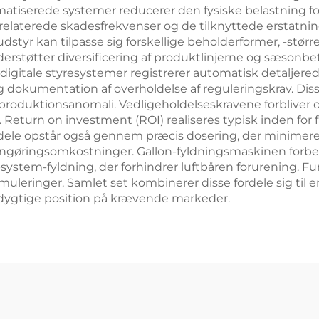
matiserede systemer reducerer den fysiske belastning 
laterede skadesfrekvenser og de tilknyttede erstatning
dstyr kan tilpasse sig forskellige beholderformer, -stør
rstøtter diversificering af produktlinjerne og sæsonbe
 digitale styresystemer registrerer automatisk detaljere
 og dokumentation af overholdelse af reguleringskrav. Diss
 produktionsanomali. Vedligeholdelseskravene forbliver 
. Return on investment (ROI) realiseres typisk inden for
dele opstår også gennem præcis dosering, der minimerer
ngøringsomkostninger. Gallon-fyldningsmaskinen forbed
stem-fyldning, der forhindrer luftbåren forurening. Fu
uleringer. Samlet set kombinerer disse fordele sig til 
edygtige position på krævende markeder.