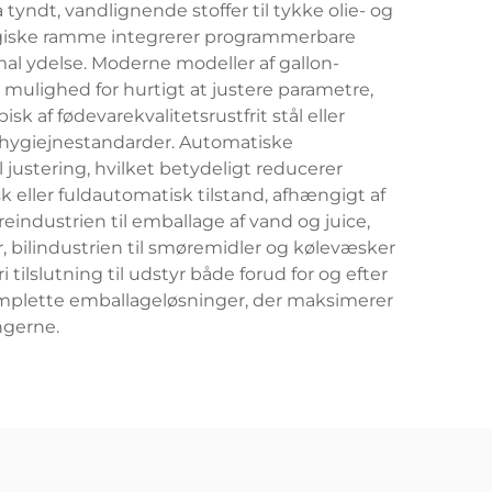
tyndt, vandlignende stoffer til tykke olie- og
ologiske ramme integrerer programmerbare
imal ydelse. Moderne modeller af gallon-
mulighed for hurtigt at justere parametre,
 af fødevarekvalitetsrustfrit stål eller
s hygiejnestandarder. Automatiske
justering, hvilket betydeligt reducerer
 eller fuldautomatisk tilstand, afhængigt af
ndustrien til emballage af vand og juice,
, bilindustrien til smøremidler og kølevæsker
ilslutning til udstyr både forud for og efter
mplette emballageløsninger, der maksimerer
ngerne.