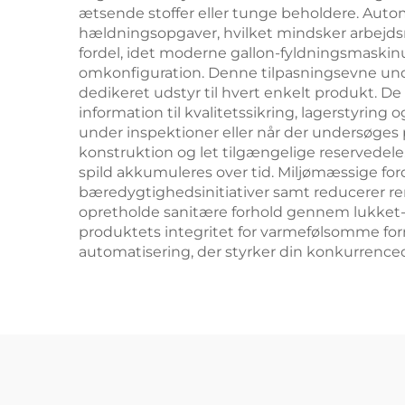
ætsende stoffer eller tunge beholdere. Auto
hældningsopgaver, hvilket mindsker arbejdsre
fordel, idet moderne gallon-fyldningsmaskinu
omkonfiguration. Denne tilpasningsevne unde
dedikeret udstyr til hvert enkelt produkt. De
information til kvalitetssikring, lagerstyring
under inspektioner eller når der undersøges
konstruktion og let tilgængelige reservedele
spild akkumuleres over tid. Miljømæssige for
bæredygtighedsinitiativer samt reducerer re
opretholde sanitære forhold gennem lukket-sy
produktets integritet for varmefølsomme form
automatisering, der styrker din konkurrenc