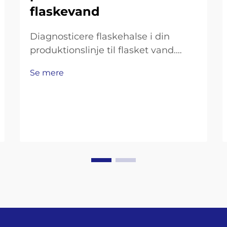
flaskevand
Diagnosticere flaskehalse i din
produktionslinje til flasket vand.
Måling af
Se mere
gennemløbsmængdeunderskud:
Flaskningshastighed, skiftetid og
OEE-analyse. For at få overblik over,
hvor produktionen falder kort, skal
du se på tre
nøglepræstationsindikatorer. Start
med at sammenligne…