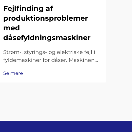
då
Fejlfinding af
produktionsproblemer
Dag
med
vedl
dåsefyldningsmaskiner
dås
Se 
dag
Strøm-, styrings- og elektriske fejl i
just
fyldemaskiner for dåser. Maskinen
reng
tænder ikke: kontrol af
hver
Se mere
hovedstrømforsyning, sikringer og
rem
nødstopkreds. Hvis fyldemaskinen
rem
for dåser slet ikke starter, er det
første, man skal gøre, at kontrollere,
om hovedstrømforsyningen…