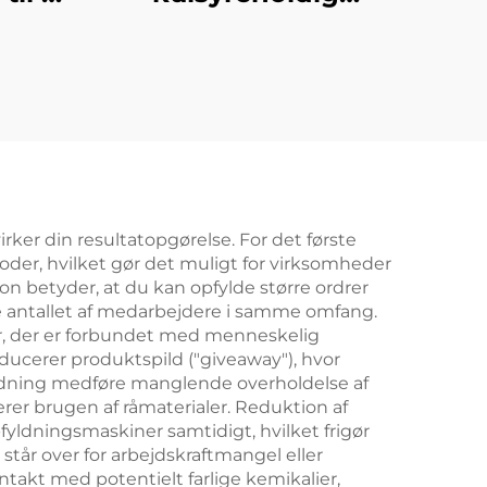
 for
softdrink-
e
affyldningsmaskine
rker din resultatopgørelse. For det første
r, hvilket gør det muligt for virksomheder
on betyder, at du kan opfylde større ordrer
e antallet af medarbejdere i samme omfang.
r, der er forbundet med menneskelig
ucerer produktspild ("giveaway"), hvor
ldning medføre manglende overholdelse af
rer brugen af råmaterialer. Reduktion af
fyldningsmaskiner samtidigt, hvilket frigør
står over for arbejdskraftmangel eller
takt med potentielt farlige kemikalier,