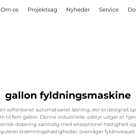
Om os
Projektsag
Nyheder
Service
Do
gallon fyldningsmaskine
 sofistikeret automatiseret løsning, der er designet spec
a én til fem gallon. Denne industrielle udstyr udgør et h
lumetrisk dosering samtidig med ekseptionel hastighed o
egulerer strømningshastigheder, overvåger fyldniveauet