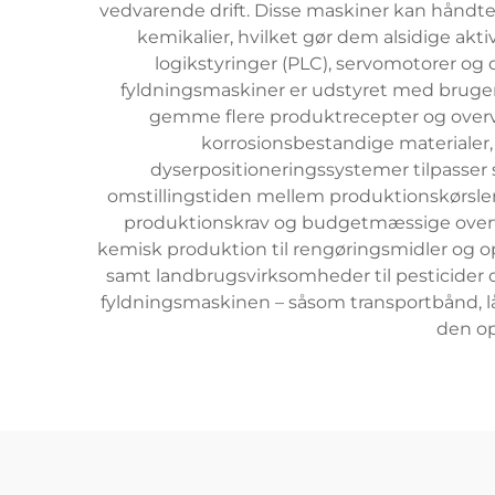
vedvarende drift. Disse maskiner kan håndtere
kemikalier, hvilket gør dem alsidige ak
logikstyringer (PLC), servomotorer og d
fyldningsmaskiner er udstyret med brugerv
gemme flere produktrecepter og overvåge
korrosionsbestandige materialer,
dyserpositioneringssystemer tilpasser s
omstillingstiden mellem produktionskørsler.
produktionskrav og budgetmæssige overvej
kemisk produktion til rengøringsmidler og op
samt landbrugsvirksomheder til pesticider og
fyldningsmaskinen – såsom transportbånd, 
den op