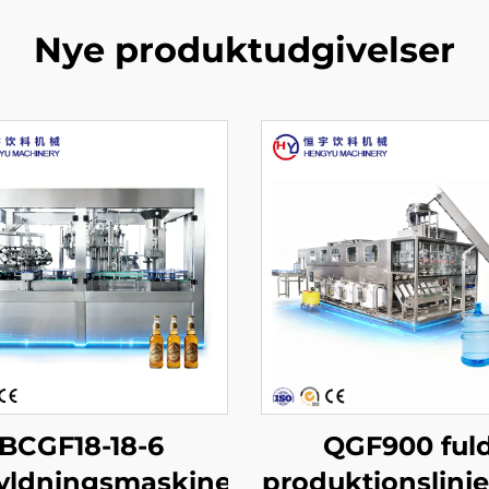
Nye produktudgivelser
BCGF18-18-6
QGF900 ful
fyldningsmaskine
produktionslinje 