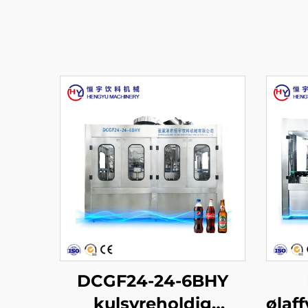
DCGF24-24-6BHY
kulsyreholdig
ølaf